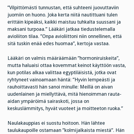
”Vilpittömästi tunnustan, että suhteeni juovuttaviin
juomiin on huono. Joka kerta niitä nautittuani tulen
erittäin kipeäksi, kaikki maistuu tuhkalta suussani ja
maksani turpoaa.” Lääkäri jatkaa tiedustelemalla
avioliiton tilaa. ”Onpa avioliittoni niin onnellinen, että
sitä tuskin enää edes huomaa”, kertoja vastaa.
Lääkäri on valmis määräämään ”hormoniruiskeita”,
mutta haluaisi ottaa kovemmat keinot käyttöön vasta,
kun potilas alkaa valittaa egyptiläisistä, jotka ovat
ryhtyneet vainoamaan häntä: ”Hyvin lempeästi ja
rauhoittavasti hän sanoi minulle: Meillä on aivan
uudenlainen ja miellyttävä, mitä hienoimman rauta-
aidan ympäröimä sairaskoti, jossa on
keskuslämmitys, hyvät vuoteet ja moitteeton ruoka.”
Naulakauppias ei suostu hoitoon. Hän lähtee
taulukaupoille ostamaan ”kolmijalkaista miestä”. Hän