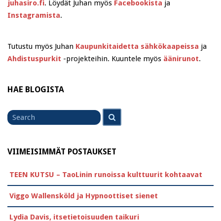
juhasiro.fi
. Löydät Juhan myös
Facebookista
ja
Instagramista
.
Tutustu myös Juhan
Kaupunkitaidetta sähkökaapeissa
ja
Ahdistuspurkit
-projekteihin. Kuuntele myös
äänirunot
.
HAE BLOGISTA
Search
Search
for
VIIMEISIMMÄT POSTAUKSET
TEEN KUTSU – TaoLinin runoissa kulttuurit kohtaavat
Viggo Wallensköld ja Hypnoottiset sienet
Lydia Davis, itsetietoisuuden taikuri