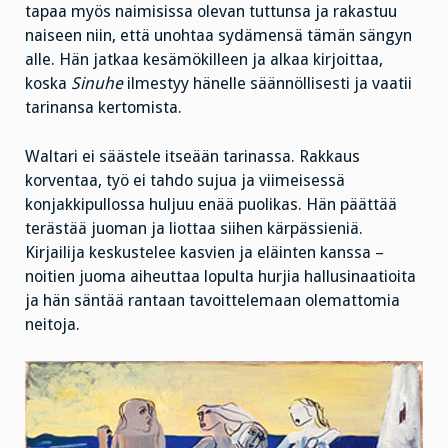
tapaa myös naimisissa olevan tuttunsa ja rakastuu
naiseen niin, että unohtaa sydämensä tämän sängyn
alle. Hän jatkaa kesämökilleen ja alkaa kirjoittaa,
koska
Sinuhe
ilmestyy hänelle säännöllisesti ja vaatii
tarinansa kertomista.
Waltari ei säästele itseään tarinassa. Rakkaus
korventaa, työ ei tahdo sujua ja viimeisessä
konjakkipullossa huljuu enää puolikas. Hän päättää
terästää juoman ja liottaa siihen kärpässieniä.
Kirjailija keskustelee kasvien ja eläinten kanssa –
noitien juoma aiheuttaa lopulta hurjia hallusinaatioita
ja hän säntää rantaan tavoittelemaan olemattomia
neitoja.