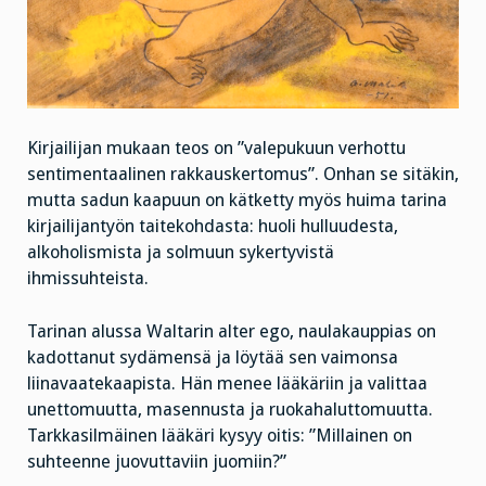
Kirjailijan mukaan teos on ”valepukuun verhottu
sentimentaalinen rakkauskertomus”. Onhan se sitäkin,
mutta sadun kaapuun on kätketty myös huima tarina
kirjailijantyön taitekohdasta: huoli hulluudesta,
alkoholismista ja solmuun sykertyvistä
ihmissuhteista.
Tarinan alussa Waltarin alter ego, naulakauppias on
kadottanut sydämensä ja löytää sen vaimonsa
liinavaatekaapista. Hän menee lääkäriin ja valittaa
unettomuutta, masennusta ja ruokahaluttomuutta.
Tarkkasilmäinen lääkäri kysyy oitis: ”Millainen on
suhteenne juovuttaviin juomiin?”