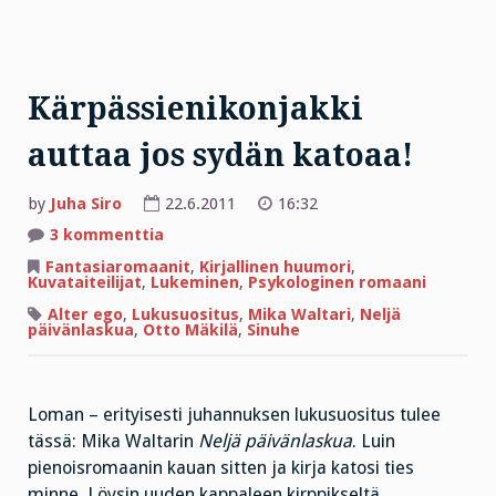
Kärpässienikonjakki
auttaa jos sydän katoaa!
by
Juha Siro
22.6.2011
16:32
artikkeliin
3 kommenttia
Kärpässienikonjakki
auttaa
Fantasiaromaanit
,
Kirjallinen huumori
,
jos
Kuvataiteilijat
,
Lukeminen
,
Psykologinen romaani
sydän
katoaa!
Alter ego
,
Lukusuositus
,
Mika Waltari
,
Neljä
päivänlaskua
,
Otto Mäkilä
,
Sinuhe
Loman – erityisesti juhannuksen lukusuositus tulee
tässä: Mika Waltarin
Neljä päivänlaskua
. Luin
pienoisromaanin kauan sitten ja kirja katosi ties
minne. Löysin uuden kappaleen kirppikseltä.