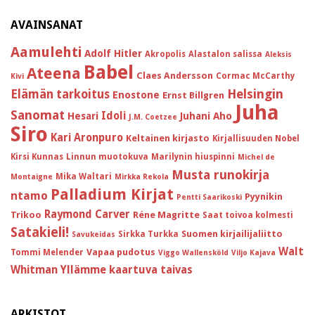
AVAINSANAT
Aamulehti
Adolf Hitler
Akropolis
Alastalon salissa
Aleksis
Babel
Ateena
Claes Andersson
Cormac McCarthy
Kivi
Helsingin
Elämän tarkoitus
Enostone
Ernst Billgren
Juha
Sanomat
Idoli
Hesari
Juhani Aho
J.M. Coetzee
Siro
Kari Aronpuro
Keltainen kirjasto
Kirjallisuuden Nobel
Kirsi Kunnas
Linnun muotokuva
Marilynin hiuspinni
Michel de
Musta runokirja
Mika Waltari
Montaigne
Mirkka Rekola
Palladium Kirjat
ntamo
Pyynikin
Pentti Saarikoski
Raymond Carver
Trikoo
Réne Magritte
Saat toivoa kolmesti
Satakieli!
Suomen kirjailijaliitto
Sirkka Turkka
Savukeidas
Walt
Vapaa pudotus
Tommi Melender
Viggo Wallensköld
Viljo Kajava
Whitman
Yllämme kaartuva taivas
ARKISTOT