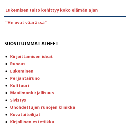
Lukemisen taito kehittyy koko elämän ajan
”He ovat väärässä”
SUOSITUIMMAT AIHEET
Kirjoittamisen ideat
Runous
Lukeminen
Perjantairuno
Kulttuuri
Maailmankirjallisuus
Sivistys
Unohdettujen runojen klinikka
Kuvataiteilijat
Kirjallinen estetiikka