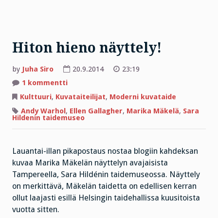
Hiton hieno näyttely!
by
Juha Siro
20.9.2014
23:19
artikkeliin
1 kommentti
Hiton
hieno
Kulttuuri
,
Kuvataiteilijat
,
Moderni kuvataide
näyttely!
Andy Warhol
,
Ellen Gallagher
,
Marika Mäkelä
,
Sara
Hildenin taidemuseo
Lauantai-illan pikapostaus nostaa blogiin kahdeksan
kuvaa Marika Mäkelän näyttelyn avajaisista
Tampereella, Sara Hildénin taidemuseossa. Näyttely
on merkittävä, Mäkelän taidetta on edellisen kerran
ollut laajasti esillä Helsingin taidehallissa kuusitoista
vuotta sitten.