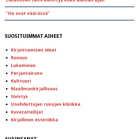
Lukemisen taito kehittyy koko elämän ajan
”He ovat väärässä”
SUOSITUIMMAT AIHEET
Kirjoittamisen ideat
Runous
Lukeminen
Perjantairuno
Kulttuuri
Maailmankirjallisuus
Sivistys
Unohdettujen runojen klinikka
Kuvataiteilijat
Kirjallinen estetiikka