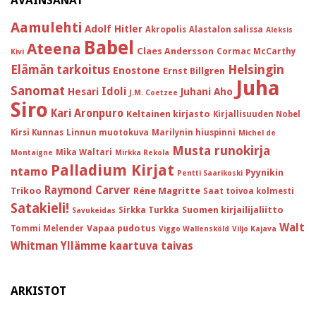
AVAINSANAT
Aamulehti
Adolf Hitler
Akropolis
Alastalon salissa
Aleksis
Babel
Ateena
Claes Andersson
Cormac McCarthy
Kivi
Helsingin
Elämän tarkoitus
Enostone
Ernst Billgren
Juha
Sanomat
Idoli
Hesari
Juhani Aho
J.M. Coetzee
Siro
Kari Aronpuro
Keltainen kirjasto
Kirjallisuuden Nobel
Kirsi Kunnas
Linnun muotokuva
Marilynin hiuspinni
Michel de
Musta runokirja
Mika Waltari
Montaigne
Mirkka Rekola
Palladium Kirjat
ntamo
Pyynikin
Pentti Saarikoski
Raymond Carver
Trikoo
Réne Magritte
Saat toivoa kolmesti
Satakieli!
Suomen kirjailijaliitto
Sirkka Turkka
Savukeidas
Walt
Vapaa pudotus
Tommi Melender
Viggo Wallensköld
Viljo Kajava
Whitman
Yllämme kaartuva taivas
ARKISTOT