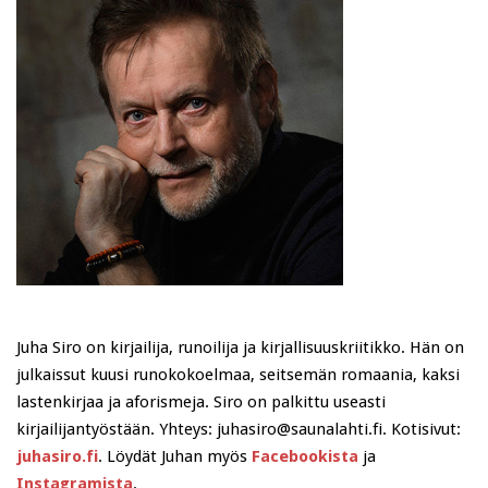
Juha Siro on kirjailija, runoilija ja kirjallisuuskriitikko. Hän on
julkaissut kuusi runokokoelmaa, seitsemän romaania, kaksi
lastenkirjaa ja aforismeja. Siro on palkittu useasti
kirjailijantyöstään. Yhteys: juhasiro@saunalahti.fi. Kotisivut:
juhasiro.fi
. Löydät Juhan myös
Facebookista
ja
Instagramista
.