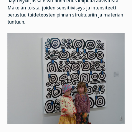
näyttelykirjassa eivät anna edes kalpeaa aavistusta
Mäkelän töistä, joiden sensitiivisyys ja intensiteetti
perustuu taideteosten pinnan struktuuriin ja materian
tuntuun.