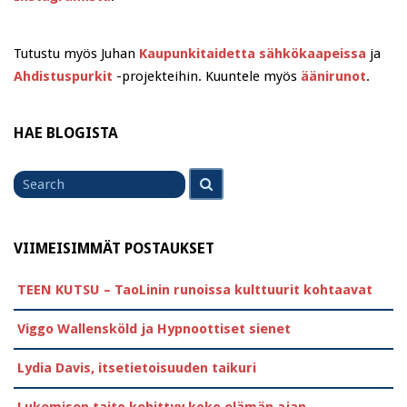
Tutustu myös Juhan
Kaupunkitaidetta sähkökaapeissa
ja
Ahdistuspurkit
-projekteihin. Kuuntele myös
äänirunot
.
HAE BLOGISTA
Search
Search
for
VIIMEISIMMÄT POSTAUKSET
TEEN KUTSU – TaoLinin runoissa kulttuurit kohtaavat
Viggo Wallensköld ja Hypnoottiset sienet
Lydia Davis, itsetietoisuuden taikuri