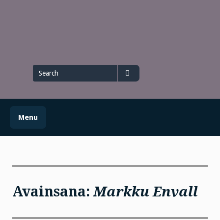
Skip
to
content
Search
for
Search
Menu
Avainsana:
Markku Envall