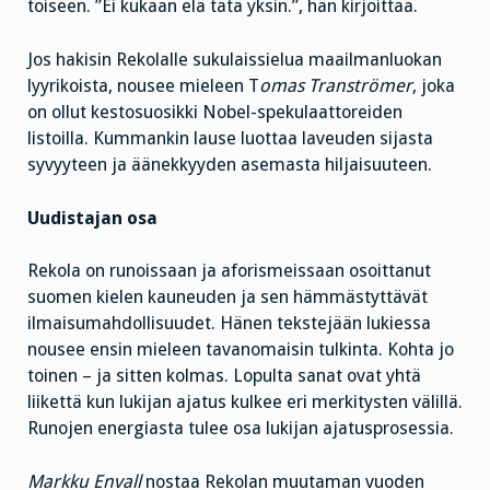
toiseen. ”Ei kukaan elä tätä yksin.”, hän kirjoittaa.
Jos hakisin Rekolalle sukulaissielua maailmanluokan
lyyrikoista, nousee mieleen T
omas Tranströmer
, joka
on ollut kestosuosikki Nobel-spekulaattoreiden
listoilla. Kummankin lause luottaa laveuden sijasta
syvyyteen ja äänekkyyden asemasta hiljaisuuteen.
Uudistajan osa
Rekola on runoissaan ja aforismeissaan osoittanut
suomen kielen kauneuden ja sen hämmästyttävät
ilmaisumahdollisuudet. Hänen tekstejään lukiessa
nousee ensin mieleen tavanomaisin tulkinta. Kohta jo
toinen – ja sitten kolmas. Lopulta sanat ovat yhtä
liikettä kun lukijan ajatus kulkee eri merkitysten välillä.
Runojen energiasta tulee osa lukijan ajatusprosessia.
Markku Envall
nostaa Rekolan muutaman vuoden