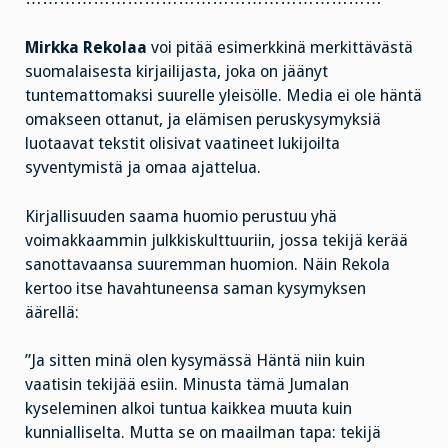
Mirkka Rekolaa
voi pitää esimerkkinä merkittävästä
suomalaisesta kirjailijasta, joka on jäänyt
tuntemattomaksi suurelle yleisölle. Media ei ole häntä
omakseen ottanut, ja elämisen peruskysymyksiä
luotaavat tekstit olisivat vaatineet lukijoilta
syventymistä ja omaa ajattelua.
Kirjallisuuden saama huomio perustuu yhä
voimakkaammin julkkiskulttuuriin, jossa tekijä kerää
sanottavaansa suuremman huomion. Näin Rekola
kertoo itse havahtuneensa saman kysymyksen
äärellä:
”Ja sitten minä olen kysymässä Häntä niin kuin
vaatisin tekijää esiin. Minusta tämä Jumalan
kyseleminen alkoi tuntua kaikkea muuta kuin
kunnialliselta. Mutta se on maailman tapa: tekijä