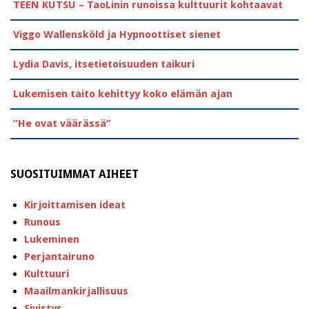
TEEN KUTSU – TaoLinin runoissa kulttuurit kohtaavat
Viggo Wallensköld ja Hypnoottiset sienet
Lydia Davis, itsetietoisuuden taikuri
Lukemisen taito kehittyy koko elämän ajan
”He ovat väärässä”
SUOSITUIMMAT AIHEET
Kirjoittamisen ideat
Runous
Lukeminen
Perjantairuno
Kulttuuri
Maailmankirjallisuus
Sivistys