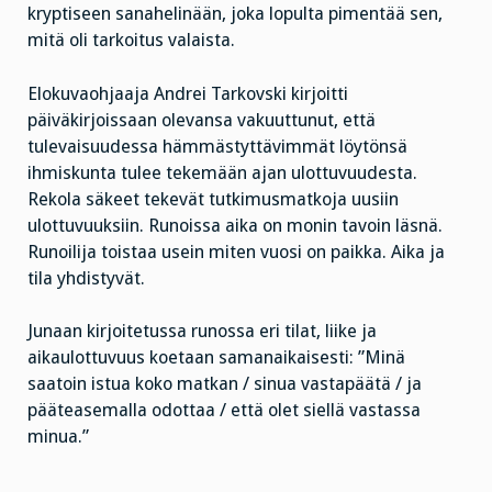
kryptiseen sanahelinään, joka lopulta pimentää sen,
mitä oli tarkoitus valaista.
Elokuvaohjaaja Andrei Tarkovski kirjoitti
päiväkirjoissaan olevansa vakuuttunut, että
tulevaisuudessa hämmästyttävimmät löytönsä
ihmiskunta tulee tekemään ajan ulottuvuudesta.
Rekola säkeet tekevät tutkimusmatkoja uusiin
ulottuvuuksiin. Runoissa aika on monin tavoin läsnä.
Runoilija toistaa usein miten vuosi on paikka. Aika ja
tila yhdistyvät.
Junaan kirjoitetussa runossa eri tilat, liike ja
aikaulottuvuus koetaan samanaikaisesti: ”Minä
saatoin istua koko matkan / sinua vastapäätä / ja
pääteasemalla odottaa / että olet siellä vastassa
minua.”
………………………………………………………