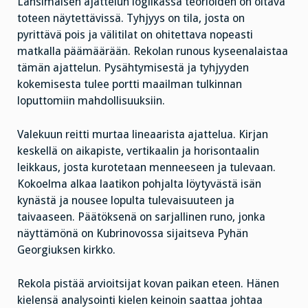
Länsimaisen ajattelun logiikassa teorioiden on oltava
toteen näytettävissä. Tyhjyys on tila, josta on
pyrittävä pois ja välitilat on ohitettava nopeasti
matkalla päämäärään. Rekolan runous kyseenalaistaa
tämän ajattelun. Pysähtymisestä ja tyhjyyden
kokemisesta tulee portti maailman tulkinnan
loputtomiin mahdollisuuksiin.
Valekuun reitti
murtaa lineaarista ajattelua. Kirjan
keskellä on aikapiste, vertikaalin ja horisontaalin
leikkaus, josta kurotetaan menneeseen ja tulevaan.
Kokoelma alkaa laatikon pohjalta löytyvästä isän
kynästä ja nousee lopulta tulevaisuuteen ja
taivaaseen. Päätöksenä on sarjallinen runo, jonka
näyttämönä on Kubrinovossa sijaitseva Pyhän
Georgiuksen kirkko.
Rekola pistää arvioitsijat kovan paikan eteen. Hänen
kielensä analysointi kielen keinoin saattaa johtaa