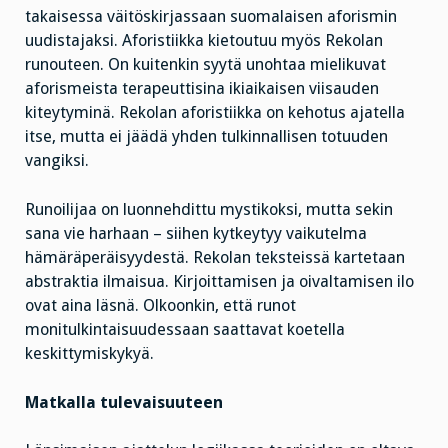
takaisessa väitöskirjassaan suomalaisen aforismin
uudistajaksi. Aforistiikka kietoutuu myös Rekolan
runouteen. On kuitenkin syytä unohtaa mielikuvat
aforismeista terapeuttisina ikiaikaisen viisauden
kiteytyminä. Rekolan aforistiikka on kehotus ajatella
itse, mutta ei jäädä yhden tulkinnallisen totuuden
vangiksi.
Runoilijaa on luonnehdittu mystikoksi, mutta sekin
sana vie harhaan – siihen kytkeytyy vaikutelma
hämäräperäisyydestä. Rekolan teksteissä kartetaan
abstraktia ilmaisua. Kirjoittamisen ja oivaltamisen ilo
ovat aina läsnä. Olkoonkin, että runot
monitulkintaisuudessaan saattavat koetella
keskittymiskykyä.
Matkalla tulevaisuuteen