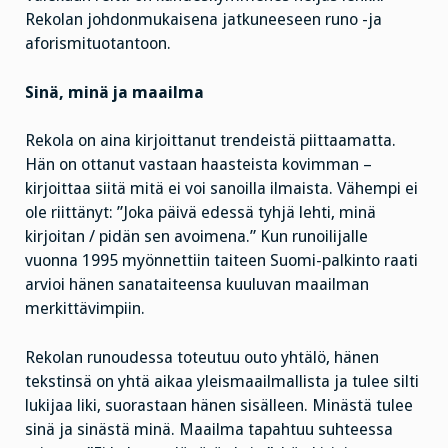
Rekolan johdonmukaisena jatkuneeseen runo -ja
aforismituotantoon.
Sinä, minä ja maailma
Rekola on aina kirjoittanut trendeistä piittaamatta.
Hän on ottanut vastaan haasteista kovimman –
kirjoittaa siitä mitä ei voi sanoilla ilmaista. Vähempi ei
ole riittänyt: ”Joka päivä edessä tyhjä lehti, minä
kirjoitan / pidän sen avoimena.” Kun runoilijalle
vuonna 1995 myönnettiin taiteen Suomi-palkinto raati
arvioi hänen sanataiteensa kuuluvan maailman
merkittävimpiin.
Rekolan runoudessa toteutuu outo yhtälö, hänen
tekstinsä on yhtä aikaa yleismaailmallista ja tulee silti
lukijaa liki, suorastaan hänen sisälleen. Minästä tulee
sinä ja sinästä minä. Maailma tapahtuu suhteessa