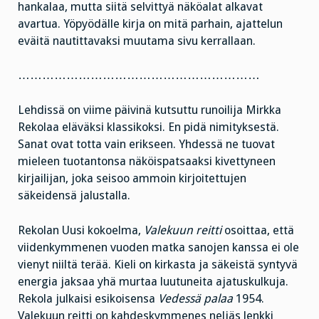
hankalaa, mutta siitä selvittyä näköalat alkavat
avartua. Yöpyödälle kirja on mitä parhain, ajattelun
eväitä nautittavaksi muutama sivu kerrallaan.
……………………………………………………
Lehdissä on viime päivinä kutsuttu runoilija Mirkka
Rekolaa eläväksi klassikoksi. En pidä nimityksestä.
Sanat ovat totta vain erikseen. Yhdessä ne tuovat
mieleen tuotantonsa näköispatsaaksi kivettyneen
kirjailijan, joka seisoo ammoin kirjoitettujen
säkeidensä jalustalla.
Rekolan Uusi kokoelma,
Valekuun reitti
osoittaa, että
viidenkymmenen vuoden matka sanojen kanssa ei ole
vienyt niiltä terää. Kieli on kirkasta ja säkeistä syntyvä
energia jaksaa yhä murtaa luutuneita ajatuskulkuja.
Rekola julkaisi esikoisensa
Vedessä palaa
1954.
Valekuun reitti on kahdeskymmenes neljäs lenkki