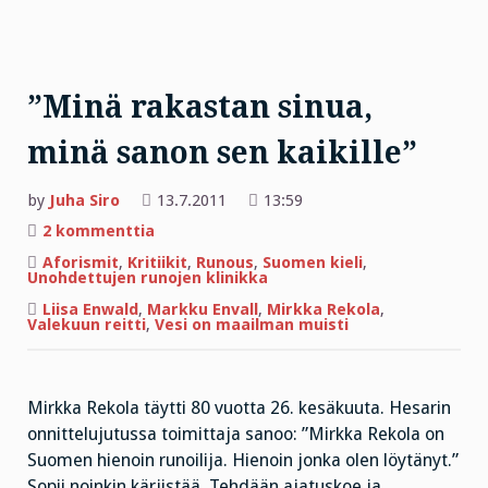
”Minä rakastan sinua,
minä sanon sen kaikille”
by
Juha Siro
13.7.2011
13:59
artikkeliin
2 kommenttia
”Minä
rakastan
Aforismit
,
Kritiikit
,
Runous
,
Suomen kieli
,
sinua,
Unohdettujen runojen klinikka
minä
sanon
Liisa Enwald
,
Markku Envall
,
Mirkka Rekola
,
sen
Valekuun reitti
,
Vesi on maailman muisti
kaikille”
Mirkka Rekola täytti 80 vuotta 26. kesäkuuta. Hesarin
onnittelujutussa toimittaja sanoo: ”Mirkka Rekola on
Suomen hienoin runoilija. Hienoin jonka olen löytänyt.”
Sopii noinkin kärjistää. Tehdään ajatuskoe ja