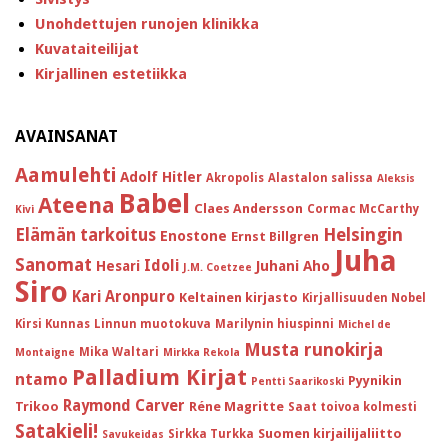
Unohdettujen runojen klinikka
Kuvataiteilijat
Kirjallinen estetiikka
AVAINSANAT
Aamulehti
Adolf Hitler
Akropolis
Alastalon salissa
Aleksis
Babel
Ateena
Claes Andersson
Cormac McCarthy
Kivi
Helsingin
Elämän tarkoitus
Enostone
Ernst Billgren
Juha
Sanomat
Idoli
Hesari
Juhani Aho
J.M. Coetzee
Siro
Kari Aronpuro
Keltainen kirjasto
Kirjallisuuden Nobel
Kirsi Kunnas
Linnun muotokuva
Marilynin hiuspinni
Michel de
Musta runokirja
Mika Waltari
Montaigne
Mirkka Rekola
Palladium Kirjat
ntamo
Pyynikin
Pentti Saarikoski
Raymond Carver
Trikoo
Réne Magritte
Saat toivoa kolmesti
Satakieli!
Suomen kirjailijaliitto
Sirkka Turkka
Savukeidas