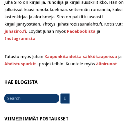
Juha Siro on kirjailija, runoilija ja kirjallisuuskriitikko. Hän on
julkaissut kuusi runokokoelmaa, seitsemän romaania, kaksi
lastenkirjaa ja aforismeja. Siro on palkittu useasti
kirjailijantyöstään. Yhteys: juhasiro@saunalahti.fi. Kotisivut:
juhasiro.fi
. Löydät Juhan myös
Facebookista
ja
Instagramista
.
Tutustu myös Juhan
Kaupunkitaidetta sähkökaapeissa
ja
Ahdistuspurkit
-projekteihin. Kuuntele myös
äänirunot
.
HAE BLOGISTA
Search
Search
for
VIIMEISIMMÄT POSTAUKSET