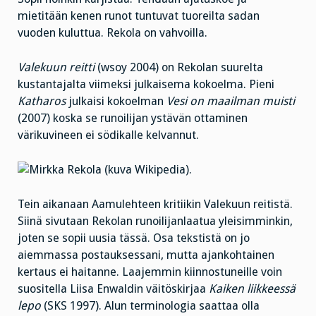
mietitään kenen runot tuntuvat tuoreilta sadan
vuoden kuluttua. Rekola on vahvoilla.
Valekuun reitti
(wsoy 2004) on Rekolan suurelta
kustantajalta viimeksi julkaisema kokoelma. Pieni
Katharos
julkaisi kokoelman
Vesi on maailman muisti
(2007) koska se runoilijan ystävän ottaminen
värikuvineen ei södikalle kelvannut.
Tein aikanaan Aamulehteen kritiikin Valekuun reitistä.
Siinä sivutaan Rekolan runoilijanlaatua yleisimminkin,
joten se sopii uusia tässä. Osa tekstistä on jo
aiemmassa postauksessani, mutta ajankohtainen
kertaus ei haitanne. Laajemmin kiinnostuneille voin
suositella Liisa Enwaldin väitöskirjaa
Kaiken liikkeessä
lepo
(SKS 1997). Alun terminologia saattaa olla