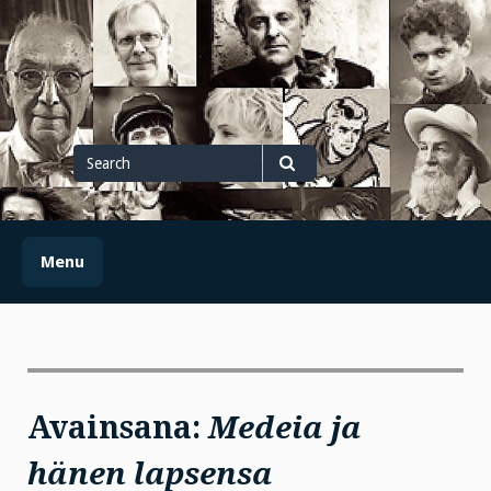
Skip
to
content
Search
for
Search
Menu
Avainsana:
Medeia ja
hänen lapsensa