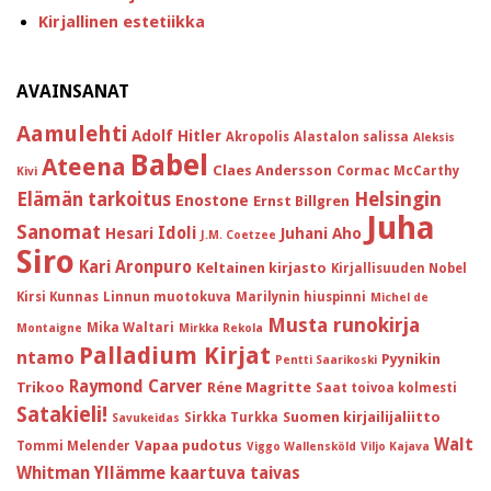
Kirjallinen estetiikka
AVAINSANAT
Aamulehti
Adolf Hitler
Akropolis
Alastalon salissa
Aleksis
Babel
Ateena
Claes Andersson
Cormac McCarthy
Kivi
Helsingin
Elämän tarkoitus
Enostone
Ernst Billgren
Juha
Sanomat
Idoli
Hesari
Juhani Aho
J.M. Coetzee
Siro
Kari Aronpuro
Keltainen kirjasto
Kirjallisuuden Nobel
Kirsi Kunnas
Linnun muotokuva
Marilynin hiuspinni
Michel de
Musta runokirja
Mika Waltari
Montaigne
Mirkka Rekola
Palladium Kirjat
ntamo
Pyynikin
Pentti Saarikoski
Raymond Carver
Trikoo
Réne Magritte
Saat toivoa kolmesti
Satakieli!
Suomen kirjailijaliitto
Sirkka Turkka
Savukeidas
Walt
Vapaa pudotus
Tommi Melender
Viggo Wallensköld
Viljo Kajava
Whitman
Yllämme kaartuva taivas