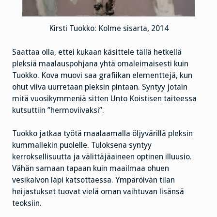
Kirsti Tuokko: Kolme sisarta, 2014
Saattaa olla, ettei kukaan käsittele tällä hetkellä
pleksiä maalauspohjana yhtä omaleimaisesti kuin
Tuokko. Kova muovi saa grafiikan elementtejä, kun
ohut viiva uurretaan pleksin pintaan. Syntyy jotain
mitä vuosikymmeniä sitten Unto Koistisen taiteessa
kutsuttiin ”hermoviivaksi”.
Tuokko jatkaa työtä maalaamalla öljyvärillä pleksin
kummallekin puolelle. Tuloksena syntyy
kerroksellisuutta ja välittäjäaineen optinen illuusio.
Vähän samaan tapaan kuin maailmaa ohuen
vesikalvon läpi katsottaessa. Ympäröivän tilan
heijastukset tuovat vielä oman vaihtuvan lisänsä
teoksiin.