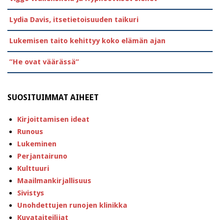
Lydia Davis, itsetietoisuuden taikuri
Lukemisen taito kehittyy koko elämän ajan
”He ovat väärässä”
SUOSITUIMMAT AIHEET
Kirjoittamisen ideat
Runous
Lukeminen
Perjantairuno
Kulttuuri
Maailmankirjallisuus
Sivistys
Unohdettujen runojen klinikka
Kuvataiteilijat