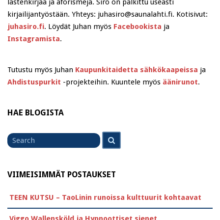
lastenkirjaa ja aforismeja. Siro on palkittu useasti
kirjailijantyöstään. Yhteys: juhasiro@saunalahti.fi. Kotisivut:
juhasiro.fi
. Löydät Juhan myös
Facebookista
ja
Instagramista
.
Tutustu myös Juhan
Kaupunkitaidetta sähkökaapeissa
ja
Ahdistuspurkit
-projekteihin. Kuuntele myös
äänirunot
.
HAE BLOGISTA
Search
Search
for
VIIMEISIMMÄT POSTAUKSET
TEEN KUTSU – TaoLinin runoissa kulttuurit kohtaavat
Viggo Wallensköld ja Hypnoottiset sienet