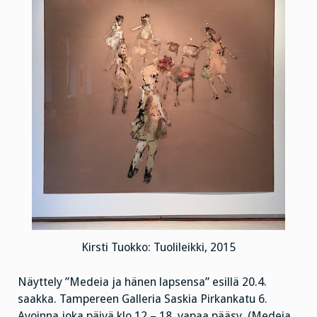
Kirsti Tuokko: Tuolileikki, 2015
Näyttely ”Medeia ja hänen lapsensa” esillä 20.4.
saakka. Tampereen Galleria Saskia Pirkankatu 6.
Avoinna joka päivä klo 12 – 18, vapaa pääsy. (Medeia