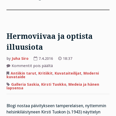
Hermoviivaa ja optista
illuusiota
by
Juha Siro
7.4.2016
18:37
artikkelissa
Kommentit pois päältä
Hermoviivaa
ja
Antiikin tarut
,
Kritiikit
,
Kuvataiteilijat
,
Moderni
optista
kuvataide
illuusiota
Galleria Saskia
,
Kirsti Tuokko
,
Medeia ja hänen
lapsensa
Blogi nostaa päivitykseen tamperelaisen, nyttemmin
helsinkiläistyneen Kirsti Tuokon (s.1943) näyttelyn