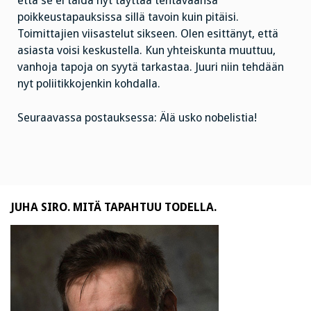
että se ei taida nyt täyttää tehtäväänsä
poikkeustapauksissa sillä tavoin kuin pitäisi.
Toimittajien viisastelut sikseen. Olen esittänyt, että
asiasta voisi keskustella. Kun yhteiskunta muuttuu,
vanhoja tapoja on syytä tarkastaa. Juuri niin tehdään
nyt poliitikkojenkin kohdalla.
Seuraavassa postauksessa: Älä usko nobelistia!
JUHA SIRO. MITÄ TAPAHTUU TODELLA.