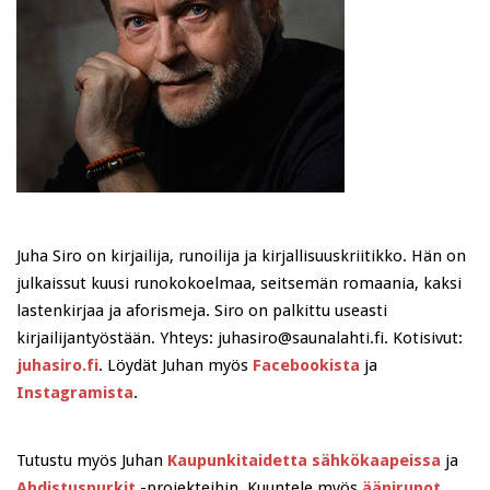
Juha Siro on kirjailija, runoilija ja kirjallisuuskriitikko. Hän on
julkaissut kuusi runokokoelmaa, seitsemän romaania, kaksi
lastenkirjaa ja aforismeja. Siro on palkittu useasti
kirjailijantyöstään. Yhteys: juhasiro@saunalahti.fi. Kotisivut:
juhasiro.fi
. Löydät Juhan myös
Facebookista
ja
Instagramista
.
Tutustu myös Juhan
Kaupunkitaidetta sähkökaapeissa
ja
Ahdistuspurkit
-projekteihin. Kuuntele myös
äänirunot
.