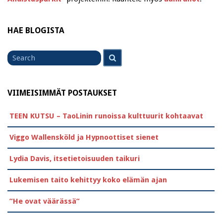
HAE BLOGISTA
Search
Search
for
VIIMEISIMMÄT POSTAUKSET
TEEN KUTSU – TaoLinin runoissa kulttuurit kohtaavat
Viggo Wallensköld ja Hypnoottiset sienet
Lydia Davis, itsetietoisuuden taikuri
Lukemisen taito kehittyy koko elämän ajan
”He ovat väärässä”