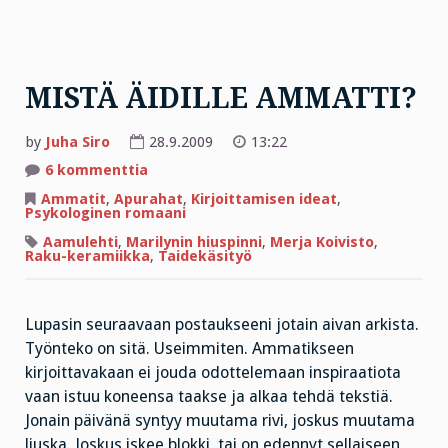
MISTÄ ÄIDILLE AMMATTI?
by
Juha Siro
28.9.2009
13:22
artikkeliin
6 kommenttia
MISTÄ
ÄIDILLE
Ammatit
,
Apurahat
,
Kirjoittamisen ideat
,
AMMATTI?
Psykologinen romaani
Aamulehti
,
Marilynin hiuspinni
,
Merja Koivisto
,
Raku-keramiikka
,
Taidekäsityö
Lupasin seuraavaan postaukseeni jotain aivan arkista.
Työnteko on sitä. Useimmiten. Ammatikseen
kirjoittavakaan ei jouda odottelemaan inspiraatiota
vaan istuu koneensa taakse ja alkaa tehdä tekstiä.
Jonain päivänä syntyy muutama rivi, joskus muutama
liuska. Joskus iskee blokki, tai on edennyt sellaiseen