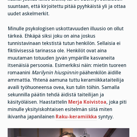
suuntaan, että kirjoitettu pitää pyyhkäistä yli ja ottaa
uudet askelmerkit.
Minulle psykologisen uskottavuuden illuusio on ollut
tärkeä. Ehkäpä siksi joku on aina joskus
tunnistavinaan tekstistä tutun henkilön. Sellaisia ei
fiktiivisessä tarinassa ole. Henkilöt ovat aina
muutaman totuuden jyvän ympärille kasvaneita
itsenäisiä persoonia. Esimerkiksi näin: mietin tuoreen
romaanini
Marilynin hiuspinnin
päähenkilön äidille
ammattia. Yhtenä aamuna tuttu keramiikkataiteilija
availi työhuoneensa ovea, kun tulin töihin. Samalla
sekunnilla päätin tehdä äidistä taiteilijan ja
käsityöläisen. Haastattelin
Merja Koivistoa
, joka piti
minulle yksityiskohtaisen esitelmän siitä miten
ikivanha japanilainen
R
aku-keramiikka
syntyy.