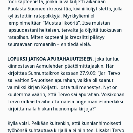
merikapteenista, jonka laiva kuljetti aikanaan
Puolasta Suomeen kreosiittia, kivihiiliöljytislettä, jolla
kyllästettiin ratapolkkyjä. Myrkkyliemi oli
lempinimeltään ”Mustaa likööriä”. Itse muistan
lapsuudestani helteisen, tervalta ja öljyltä tuoksuvan
ratapihan. Miten kapteeni ja kreosiitti päätyy
seuraavaan romaaniin – en tiedä vielä.
LOPUKSI JATKOA APURAHAUUTISEEN
, joka tuntuu
kiinnostavan Aamulehden päätöimittajaakin. Hän
kirjoittaa Sunnuntaikronikassaan 27.9.09: ”Jari Tervo
sai valtion 5-vuotisen apurahan, vaikka oli saanut
valmiiksi kirjan Koljatti, josta tuli menestys. Nyt on
kuulemma väärin, että Tervo sai apurahan. Voisikohan
Tervo ratkaista aiheuttamansa ongelman esimerkiksi
kirjoittamalla hiukan huonompia kirjoja?”
Kyllä voisi. Pelkään kuitenkin, että kunnianhimoisesti
työhönsä suhtautuva kirjailija ei niin tee. Lisäksi Tervo