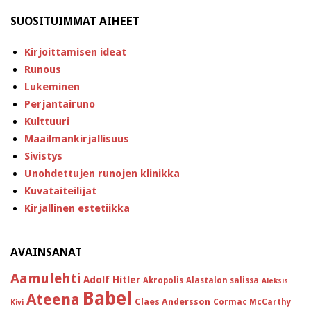
SUOSITUIMMAT AIHEET
Kirjoittamisen ideat
Runous
Lukeminen
Perjantairuno
Kulttuuri
Maailmankirjallisuus
Sivistys
Unohdettujen runojen klinikka
Kuvataiteilijat
Kirjallinen estetiikka
AVAINSANAT
Aamulehti
Adolf Hitler
Akropolis
Alastalon salissa
Aleksis
Babel
Ateena
Claes Andersson
Cormac McCarthy
Kivi