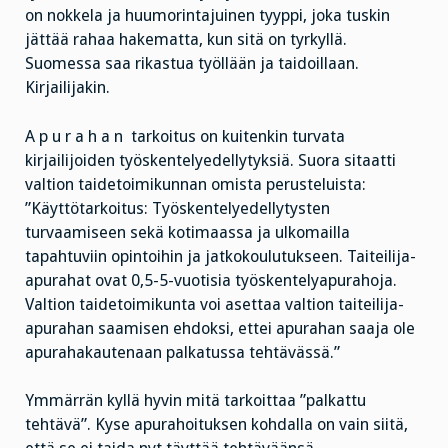
on nokkela ja huumorintajuinen tyyppi, joka tuskin
jättää rahaa hakematta, kun sitä on tyrkyllä.
Suomessa saa rikastua työllään ja taidoillaan.
Kirjailijakin.
A p u r a h a n tarkoitus on kuitenkin turvata
kirjailijoiden työskentelyedellytyksiä. Suora sitaatti
valtion taidetoimikunnan omista perusteluista:
”Käyttötarkoitus: Työskentelyedellytysten
turvaamiseen sekä kotimaassa ja ulkomailla
tapahtuviin opintoihin ja jatkokoulutukseen. Taiteilija-
apurahat ovat 0,5-5-vuotisia työskentelyapurahoja.
Valtion taidetoimikunta voi asettaa valtion taiteilija-
apurahan saamisen ehdoksi, ettei apurahan saaja ole
apurahakautenaan palkatussa tehtävässä.”
Ymmärrän kyllä hyvin mitä tarkoittaa ”palkattu
tehtävä”. Kyse apurahoituksen kohdalla on vain siitä,