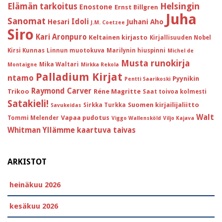
Helsingin
Elämän tarkoitus
Enostone
Ernst Billgren
Juha
Sanomat
Idoli
Hesari
Juhani Aho
J.M. Coetzee
Siro
Kari Aronpuro
Keltainen kirjasto
Kirjallisuuden Nobel
Kirsi Kunnas
Linnun muotokuva
Marilynin hiuspinni
Michel de
Musta runokirja
Mika Waltari
Montaigne
Mirkka Rekola
Palladium Kirjat
ntamo
Pyynikin
Pentti Saarikoski
Raymond Carver
Trikoo
Réne Magritte
Saat toivoa kolmesti
Satakieli!
Suomen kirjailijaliitto
Sirkka Turkka
Savukeidas
Walt
Vapaa pudotus
Tommi Melender
Viggo Wallensköld
Viljo Kajava
Whitman
Yllämme kaartuva taivas
ARKISTOT
heinäkuu 2026
kesäkuu 2026