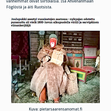
vanhemmat olivat siirtolaisia. Isä Ahvenanmaan
Föglöstä ja äiti Ruotsista.
Kuva: pietarsaarensanomat.fi