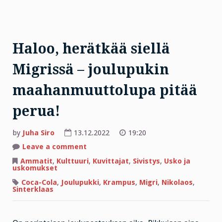
Haloo, herätkää siellä
Migrissä – joulupukin
maahanmuuttolupa pitää
perua!
by
Juha Siro
13.12.2022
19:20
on
Leave a comment
Haloo,
herätkää
Ammatit
,
Kulttuuri
,
Kuvittajat
,
Sivistys
,
Usko ja
siellä
uskomukset
Migrissä
–
Coca-Cola
,
Joulupukki
,
Krampus
,
Migri
,
Nikolaos
,
joulupukin
Sinterklaas
maahanmuuttolupa
pitää
perua!