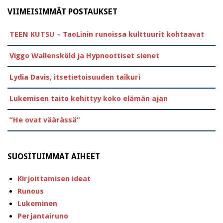
VIIMEISIMMÄT POSTAUKSET
TEEN KUTSU – TaoLinin runoissa kulttuurit kohtaavat
Viggo Wallensköld ja Hypnoottiset sienet
Lydia Davis, itsetietoisuuden taikuri
Lukemisen taito kehittyy koko elämän ajan
”He ovat väärässä”
SUOSITUIMMAT AIHEET
Kirjoittamisen ideat
Runous
Lukeminen
Perjantairuno