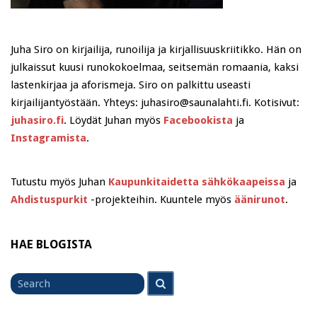
Juha Siro on kirjailija, runoilija ja kirjallisuuskriitikko. Hän on
julkaissut kuusi runokokoelmaa, seitsemän romaania, kaksi
lastenkirjaa ja aforismeja. Siro on palkittu useasti
kirjailijantyöstään. Yhteys: juhasiro@saunalahti.fi. Kotisivut:
juhasiro.fi
. Löydät Juhan myös
Facebookista
ja
Instagramista
.
Tutustu myös Juhan
Kaupunkitaidetta sähkökaapeissa
ja
Ahdistuspurkit
-projekteihin. Kuuntele myös
äänirunot
.
HAE BLOGISTA
Search
Search
for