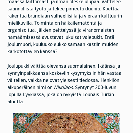
maassa laittomasti ja ilman oleskelulupaa. Välttelee
säännöllistä työtä ja tekee pimeetä duunia. Koettaa
rakentaa brändiään valheellisilla ja vieraan kulttuurin
mielikuvilla. Toiminta on häikäilemätöntä ja
organisoitua. Jälkien peittelyssä ja viranomaisten
hämäämisessä avustavat lukuisat valepukit. Entä
Joulumuori, kuuluuko eukko samaan kastiin muiden
karkotettavien kanssa?
Joulupukki väittää olevansa suomalainen. Ikäänsä ja
synnyinpaikkaansa koskeviin kysymyksiin hän vastaa
vältellen, vaikka ne ovat yleisesti tiedossa. Henkilön
alkuperäinen nimi on
Nikolaos
. Syntynyt 200-luvun
lopulla Lyykiassa, joka on nykyistä Lounais-Turkin
aluetta.