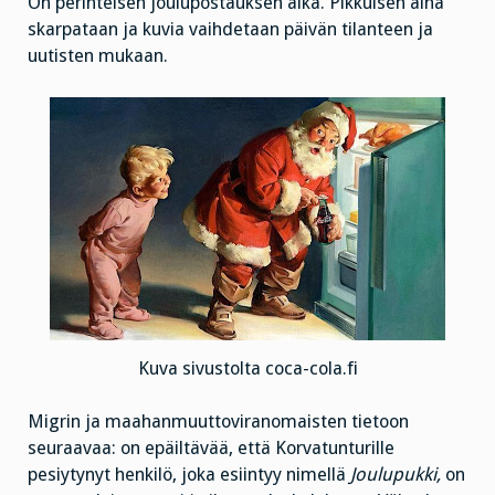
On perinteisen joulupostauksen aika. Pikkuisen aina
skarpataan ja kuvia vaihdetaan päivän tilanteen ja
uutisten mukaan.
Kuva sivustolta coca-cola.fi
Migrin ja maahanmuuttoviranomaisten tietoon
seuraavaa: on epäiltävää, että Korvatunturille
pesiytynyt henkilö, joka esiintyy nimellä
Joulupukki,
on