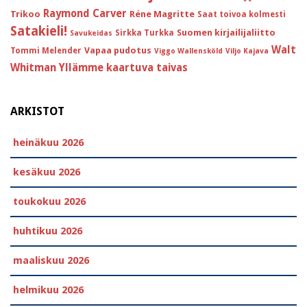
Raymond Carver
Trikoo
Réne Magritte
Saat toivoa kolmesti
Satakieli!
Suomen kirjailijaliitto
Sirkka Turkka
Savukeidas
Walt
Vapaa pudotus
Tommi Melender
Viggo Wallensköld
Viljo Kajava
Whitman
Yllämme kaartuva taivas
ARKISTOT
heinäkuu 2026
kesäkuu 2026
toukokuu 2026
huhtikuu 2026
maaliskuu 2026
helmikuu 2026