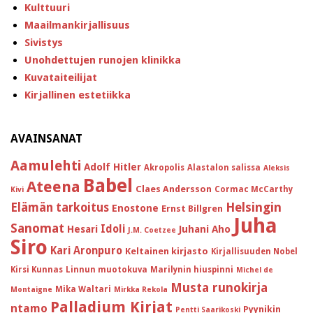
Kulttuuri
Maailmankirjallisuus
Sivistys
Unohdettujen runojen klinikka
Kuvataiteilijat
Kirjallinen estetiikka
AVAINSANAT
Aamulehti
Adolf Hitler
Akropolis
Alastalon salissa
Aleksis
Babel
Ateena
Claes Andersson
Cormac McCarthy
Kivi
Helsingin
Elämän tarkoitus
Enostone
Ernst Billgren
Juha
Sanomat
Idoli
Hesari
Juhani Aho
J.M. Coetzee
Siro
Kari Aronpuro
Keltainen kirjasto
Kirjallisuuden Nobel
Kirsi Kunnas
Linnun muotokuva
Marilynin hiuspinni
Michel de
Musta runokirja
Mika Waltari
Montaigne
Mirkka Rekola
Palladium Kirjat
ntamo
Pyynikin
Pentti Saarikoski