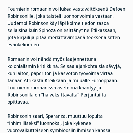
Tournierin romaanin voi lukea vastaväitöksenä Defoen
Robinsonille, joka taisteli luonnonvoimia vastaan.
Uudempi Robinson käy läpi kolme tiedon tasoa
sellaisina kuin Spinoza on esittänyt ne Etiikassaan,
jota kirjailija pitää merkittävimpänä teoksena sitten
evankeliumien.
Romaanin voi nähdä myös laajennettuna
kolonialismin kritiikkinä. Se saa ajankohtaisia sävyjä,
kun laiton, paperiton ja kasvoton työvoima virtaa
tänään Afrikasta Kreikkaan ja muualle Eurooppaan.
Tournierin romaanissa asetelma kääntyy ja
Robinsonilla on ”halveksittavalta” Perjantailta
opittavaa.
Robinsonin saari, Speranza, muuttuu lopulta
”inhimilliseksi” luonnoksi, joka kykenee
vuorovaikutteiseen symbioosiin ihmisen kanssa.