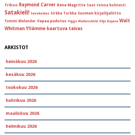
Raymond Carver
Trikoo
Réne Magritte
Saat toivoa kolmesti
Satakieli!
Suomen kirjailijaliitto
Sirkka Turkka
Savukeidas
Walt
Vapaa pudotus
Tommi Melender
Viggo Wallensköld
Viljo Kajava
Whitman
Yllämme kaartuva taivas
ARKISTOT
heinäkuu 2026
kesäkuu 2026
toukokuu 2026
huhtikuu 2026
maaliskuu 2026
helmikuu 2026