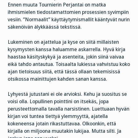
Ennen muuta Tournierin Perjantai on matka
ihmismielen tiedostamattomien prosessien syvimpiin
vesiin. ”Normaalit” käyttäytymismallit kääntyvät nurin
säkenöivän älykkäässä tekstissä.
Lukeminen on ajattelua ja kyse on siitä millaisten
kysymysten kanssa haluamme askarrella. Hyvä kirja
haastaa käsityskykyä ja asenteita, jokin siinä vaivaa
eikä tahdo antautua. Toisaalta lukiessa vahvistuu koko
ajan tietoisuus siitä, että tässä ollaan tekemisissä
otsikossa mainittujen kahden sanan kanssa.
Lyhyestä jutustani ei ole arvioksi. Kehu ja suositus se
voisi olla. Lopullinen pointtini on
itsekäs, jopa
perusteettomalla tavalla narsistinen. Luettuaan hyvän
kirjan voi tuntea tiettyä ylemmyyttä, ajatella
kokeneensa jotain rikastuttavaa. Olkoonkin, että
kirjalla on miljoona muutakin lukijaa. Mutta silti. Ja