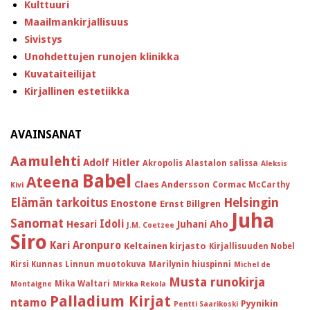
Kulttuuri
Maailmankirjallisuus
Sivistys
Unohdettujen runojen klinikka
Kuvataiteilijat
Kirjallinen estetiikka
AVAINSANAT
Aamulehti
Adolf Hitler
Akropolis
Alastalon salissa
Aleksis
Babel
Ateena
Claes Andersson
Cormac McCarthy
Kivi
Helsingin
Elämän tarkoitus
Enostone
Ernst Billgren
Juha
Sanomat
Idoli
Hesari
Juhani Aho
J.M. Coetzee
Siro
Kari Aronpuro
Keltainen kirjasto
Kirjallisuuden Nobel
Kirsi Kunnas
Linnun muotokuva
Marilynin hiuspinni
Michel de
Musta runokirja
Mika Waltari
Montaigne
Mirkka Rekola
Palladium Kirjat
ntamo
Pyynikin
Pentti Saarikoski