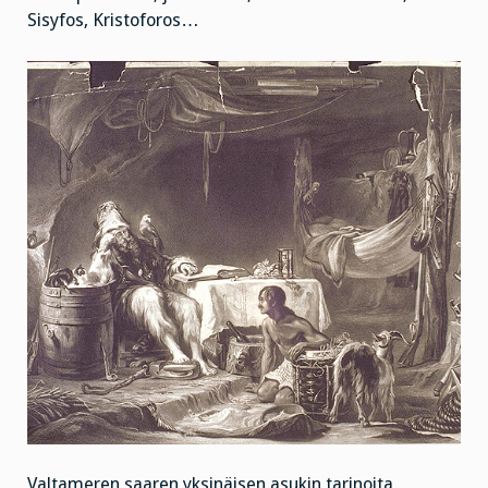
Sisyfos, Kristoforos…
Valtameren saaren yksinäisen asukin tarinoita