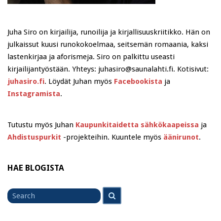
Juha Siro on kirjailija, runoilija ja kirjallisuuskriitikko. Hän on
julkaissut kuusi runokokoelmaa, seitsemän romaania, kaksi
lastenkirjaa ja aforismeja. Siro on palkittu useasti
kirjailijantyöstään. Yhteys: juhasiro@saunalahti.fi. Kotisivut:
juhasiro.fi
. Löydät Juhan myös
Facebookista
ja
Instagramista
.
Tutustu myös Juhan
Kaupunkitaidetta sähkökaapeissa
ja
Ahdistuspurkit
-projekteihin. Kuuntele myös
äänirunot
.
HAE BLOGISTA
Search
Search
for