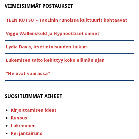
VIIMEISIMMÄT POSTAUKSET
TEEN KUTSU – TaoLinin runoissa kulttuurit kohtaavat
Viggo Wallensköld ja Hypnoottiset sienet
Lydia Davis, itsetietoisuuden taikuri
Lukemisen taito kehittyy koko elämän ajan
”He ovat väärässä”
SUOSITUIMMAT AIHEET
Kirjoittamisen ideat
Runous
Lukeminen
Perjantairuno