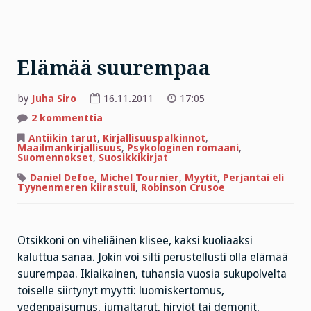
Elämää suurempaa
by
Juha Siro
16.11.2011
17:05
artikkeliin
2 kommenttia
Elämää
suurempaa
Antiikin tarut
,
Kirjallisuuspalkinnot
,
Maailmankirjallisuus
,
Psykologinen romaani
,
Suomennokset
,
Suosikkikirjat
Daniel Defoe
,
Michel Tournier
,
Myytit
,
Perjantai eli
Tyynenmeren kiirastuli
,
Robinson Crusoe
Otsikkoni on viheliäinen klisee, kaksi kuoliaaksi
kaluttua sanaa. Jokin voi silti perustellusti olla elämää
suurempaa. Ikiaikainen, tuhansia vuosia sukupolvelta
toiselle siirtynyt myytti: luomiskertomus,
vedenpaisumus, jumaltarut, hirviöt tai demonit,