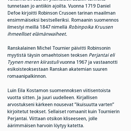
tunnetaan jo antiikin ajoilta. Vuonna 1719 Daniel
Defoe kirjoitti Robinson Crusoen tarinan maailman
ensimmäiseksi bestselleriksi. Romaanin suomennos
ilmestyi meillä 1847 nimellä
Robinpoika Kruusen
ihmeelliset elämänwaiheet.
Ranskalainen Michel Tournier päivitti Robinsonin
myytistä täysin omaehtoisen teoksen
Perjantai eli
Tyynen meren kiirastuli
vuonna 1967 ja vastaanotti
esikoisteoksestaan Ranskan akatemian suuren
romaanipalkinnon.
Luin Eila Kostamon suomennoksen viitisentoista
vuotta sitten. Ja juuri uudelleen. Kirjallisen
arvostukseni kärkeen nousevat ”ikuisuutta varten”
kirjoitetut teokset. Sellaiset romaanit kuin Tournierin
Perjantai. Viittaan otsikon kliseeseen, jolle
äärimmäisen harvoin löytyy katetta.