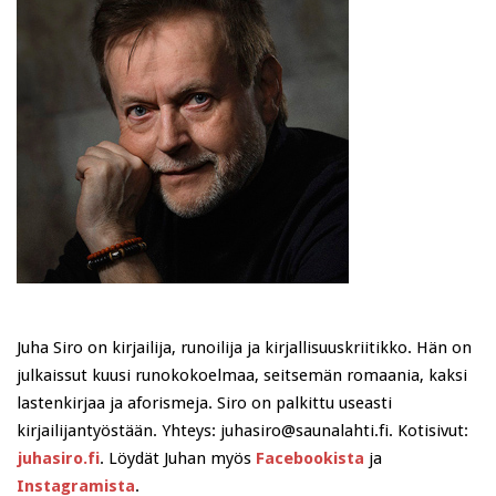
Juha Siro on kirjailija, runoilija ja kirjallisuuskriitikko. Hän on
julkaissut kuusi runokokoelmaa, seitsemän romaania, kaksi
lastenkirjaa ja aforismeja. Siro on palkittu useasti
kirjailijantyöstään. Yhteys: juhasiro@saunalahti.fi. Kotisivut:
juhasiro.fi
. Löydät Juhan myös
Facebookista
ja
Instagramista
.