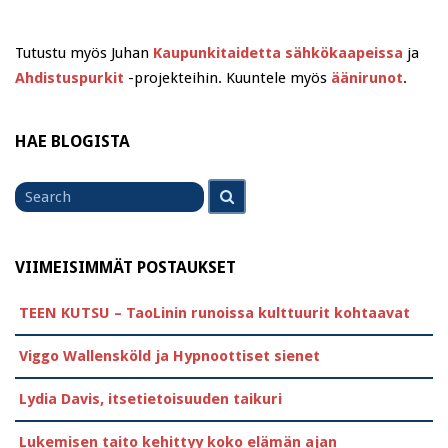
Tutustu myös Juhan
Kaupunkitaidetta sähkökaapeissa
ja
Ahdistuspurkit
-projekteihin. Kuuntele myös
äänirunot
.
HAE BLOGISTA
Search
Search
for
VIIMEISIMMÄT POSTAUKSET
TEEN KUTSU – TaoLinin runoissa kulttuurit kohtaavat
Viggo Wallensköld ja Hypnoottiset sienet
Lydia Davis, itsetietoisuuden taikuri
Lukemisen taito kehittyy koko elämän ajan