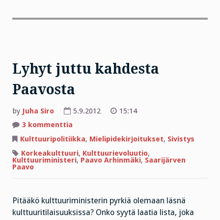
Lyhyt juttu kahdesta
Paavosta
by
Juha Siro
5.9.2012
15:14
artikkeliin
3 kommenttia
Lyhyt
juttu
Kulttuuripolitiikka
,
Mielipidekirjoitukset
,
Sivistys
kahdesta
Paavosta
Korkeakulttuuri
,
Kulttuurievoluutio
,
Kulttuuriministeri
,
Paavo Arhinmäki
,
Saarijärven
Paavo
Pitääkö kulttuuriministerin pyrkiä olemaan läsnä
kulttuuritilaisuuksissa? Onko syytä laatia lista, joka