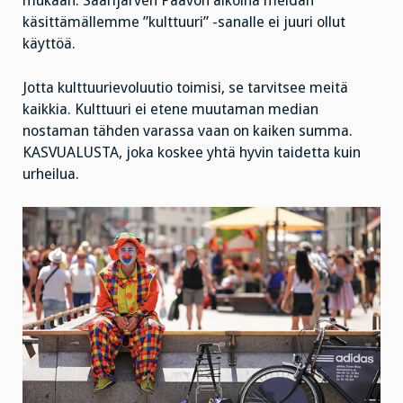
mukaan. Saarijärven Paavon aikoina meidän
käsittämällemme ”kulttuuri” -sanalle ei juuri ollut
käyttöä.
Jotta kulttuurievoluutio toimisi, se tarvitsee meitä
kaikkia. Kulttuuri ei etene muutaman median
nostaman tähden varassa vaan on kaiken summa.
KASVUALUSTA, joka koskee yhtä hyvin taidetta kuin
urheilua.