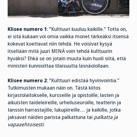
Klisee numero 1
: ”Kulttuuri kuuluu kaikille.” Totta on,
ei sitä kukaan voi omia vaikka monet tärkeäksi itsensä
kokevat koettavat niin tehdä. He voisivat kysyä
itseltään mitä juuri MINÄ voin tehdä kulttuurin
hyväksi? Ehkä se on jotain muuta kuin huoli siitä, että
ministeri kunnioittaa tilaisuutta läsnäolollaan.
Klisee numero 2
: ”Kulttuuri edistää hyvinvointia.”
Tutkimusten mukaan näin on. Tästä kiitos
kirjastolaitokselle, kursseille ja opistoille, lasten ja
aikuisten taideleireille, urheiluseuroille, teatterin ja
tanssin harrastajille, lukupiireille… ja kaikille, jotka
jaksavat näiden parissa palkattuna tai
palkatta ja
vapaaehtoisesti
.