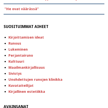
”He ovat väärässä”
SUOSITUIMMAT AIHEET
Kirjoittamisen ideat
Runous
Lukeminen
Perjantairuno
Kulttuuri
Maailmankirjallisuus
Sivistys
Unohdettujen runojen klinikka
Kuvataiteilijat
Kirjallinen estetiikka
AVAINSANAT