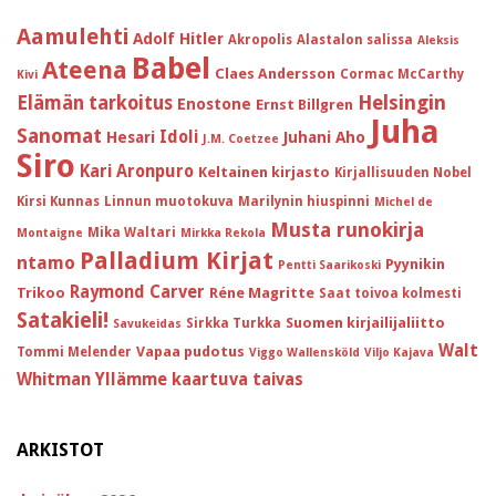
Aamulehti
Adolf Hitler
Akropolis
Alastalon salissa
Aleksis
Babel
Ateena
Claes Andersson
Cormac McCarthy
Kivi
Helsingin
Elämän tarkoitus
Enostone
Ernst Billgren
Juha
Sanomat
Idoli
Hesari
Juhani Aho
J.M. Coetzee
Siro
Kari Aronpuro
Keltainen kirjasto
Kirjallisuuden Nobel
Kirsi Kunnas
Linnun muotokuva
Marilynin hiuspinni
Michel de
Musta runokirja
Mika Waltari
Montaigne
Mirkka Rekola
Palladium Kirjat
ntamo
Pyynikin
Pentti Saarikoski
Raymond Carver
Trikoo
Réne Magritte
Saat toivoa kolmesti
Satakieli!
Suomen kirjailijaliitto
Sirkka Turkka
Savukeidas
Walt
Vapaa pudotus
Tommi Melender
Viggo Wallensköld
Viljo Kajava
Whitman
Yllämme kaartuva taivas
ARKISTOT