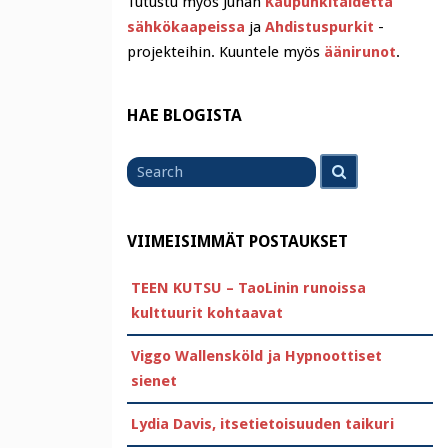
Tutustu myös Juhan
Kaupunkitaidetta
sähkökaapeissa
ja
Ahdistuspurkit
-
projekteihin. Kuuntele myös
äänirunot
.
HAE BLOGISTA
Search
Search
for
VIIMEISIMMÄT POSTAUKSET
TEEN KUTSU – TaoLinin runoissa
kulttuurit kohtaavat
Viggo Wallensköld ja Hypnoottiset
sienet
Lydia Davis, itsetietoisuuden taikuri