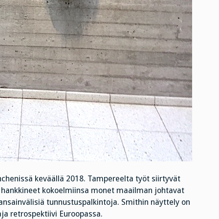
henissä keväällä 2018. Tampereelta työt siirtyvät
at hankkineet kokoelmiinsa monet maailman johtavat
nsainvälisiä tunnustuspalkintoja. Smithin näyttely on
a retrospektiivi Euroopassa.