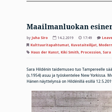
Maailmanluokan esine
by
Juha Siro
14.2.2019
17:49
Leav
Kulttuuritapahtumat
,
Kuvataiteilijat
,
Modern
Haus der Kunst
,
Kiki Smith
,
Procession
,
Sara
Sara Hildénin taidemuseo tuo Tampereelle sään
(s.1954) asuu ja työskentelee New Yorkissa. Mon
Hänen näyttelynsä on Hildénillä esillä 12.5.201