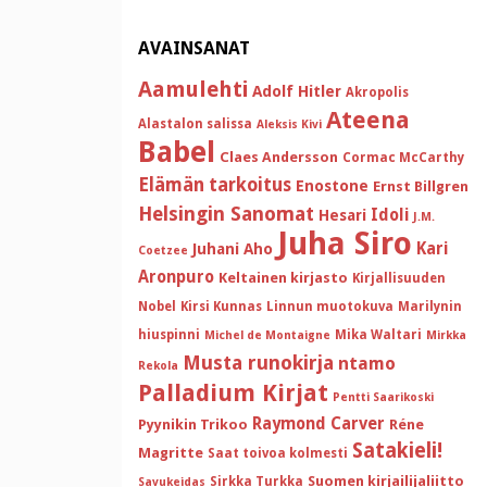
AVAINSANAT
Aamulehti
Adolf Hitler
Akropolis
Ateena
Alastalon salissa
Aleksis Kivi
Babel
Claes Andersson
Cormac McCarthy
Elämän tarkoitus
Enostone
Ernst Billgren
Helsingin Sanomat
Idoli
Hesari
J.M.
Juha Siro
Kari
Juhani Aho
Coetzee
Aronpuro
Keltainen kirjasto
Kirjallisuuden
Nobel
Kirsi Kunnas
Linnun muotokuva
Marilynin
hiuspinni
Mika Waltari
Michel de Montaigne
Mirkka
Musta runokirja
ntamo
Rekola
Palladium Kirjat
Pentti Saarikoski
Raymond Carver
Pyynikin Trikoo
Réne
Satakieli!
Magritte
Saat toivoa kolmesti
Suomen kirjailijaliitto
Sirkka Turkka
Savukeidas