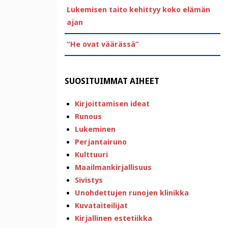
Lukemisen taito kehittyy koko elämän
ajan
”He ovat väärässä”
SUOSITUIMMAT AIHEET
Kirjoittamisen ideat
Runous
Lukeminen
Perjantairuno
Kulttuuri
Maailmankirjallisuus
Sivistys
Unohdettujen runojen klinikka
Kuvataiteilijat
Kirjallinen estetiikka