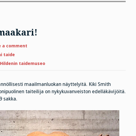
maakari!
on
e a comment
Maailmanluokan
esinemaakari!
i taide
 Hildenin taidemuseo
nöllisesti maailmanluokan näyttelyitä. Kiki Smith
ipuolinen taiteilija on nykykuvanveiston edelläkävijöitä.
9 sakka.