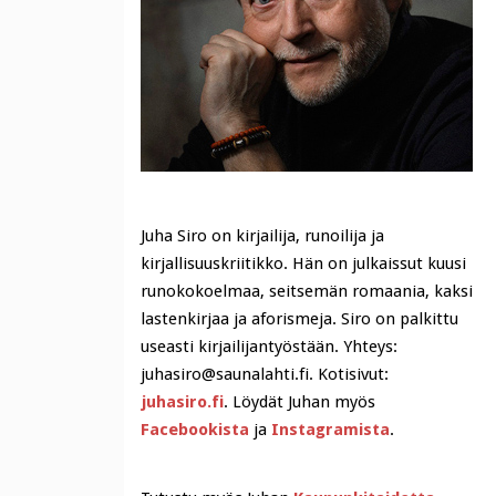
Juha Siro on kirjailija, runoilija ja
kirjallisuuskriitikko. Hän on julkaissut kuusi
runokokoelmaa, seitsemän romaania, kaksi
lastenkirjaa ja aforismeja. Siro on palkittu
useasti kirjailijantyöstään. Yhteys:
juhasiro@saunalahti.fi. Kotisivut:
juhasiro.fi
. Löydät Juhan myös
Facebookista
ja
Instagramista
.