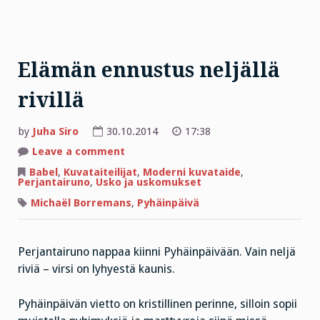
Elämän ennustus neljällä
rivillä
by
Juha Siro
30.10.2014
17:38
on
Leave a comment
Elämän
ennustus
Babel
,
Kuvataiteilijat
,
Moderni kuvataide
,
neljällä
Perjantairuno
,
Usko ja uskomukset
rivillä
Michaël Borremans
,
Pyhäinpäivä
Perjantairuno nappaa kiinni Pyhäinpäivään. Vain neljä
riviä – virsi on lyhyestä kaunis.
Pyhäinpäivän vietto on kristillinen perinne, silloin sopii