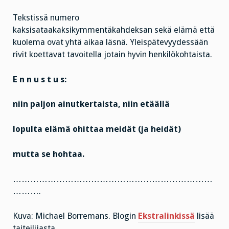
Tekstissä numero
kaksisataakaksikymmentäkahdeksan sekä elämä että
kuolema ovat yhtä aikaa läsnä. Yleispätevyydessään
rivit koettavat tavoitella jotain hyvin henkilökohtaista.
E n n u s t u s:
niin paljon ainutkertaista, niin etäällä
lopulta elämä ohittaa meidät (ja heidät)
mutta se hohtaa.
……………………………………………………………
……….
Kuva: Michael Borremans. Blogin
Ekstralinkissä
lisää
taiteilijasta.