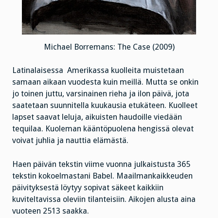
Michael Borremans: The Case (2009)
Latinalaisessa Amerikassa kuolleita muistetaan
samaan aikaan vuodesta kuin meillä. Mutta se onkin
jo toinen juttu, varsinainen rieha ja ilon päivä, jota
saatetaan suunnitella kuukausia etukäteen. Kuolleet
lapset saavat leluja, aikuisten haudoille viedään
tequilaa. Kuoleman kääntöpuolena hengissä olevat
voivat juhlia ja nauttia elämästä.
Haen päivän tekstin viime vuonna julkaistusta 365
tekstin kokoelmastani Babel. Maailmankaikkeuden
päivityksestä löytyy sopivat säkeet kaikkiin
kuviteltavissa oleviin tilanteisiin. Aikojen alusta aina
vuoteen 2513 saakka.