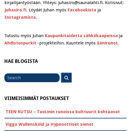
kirjailijantyöstään. Yhteys: juhasiro@saunalahti.fi. Kotisivut:
juhasiro.fi
. Löydät Juhan myös
Facebookista
ja
Instagramista
.
Tutustu myös Juhan
Kaupunkitaidetta sähkökaapeissa
ja
Ahdistuspurkit
-projekteihin. Kuuntele myös
äänirunot
.
HAE BLOGISTA
Search
Search
for
VIIMEISIMMÄT POSTAUKSET
TEEN KUTSU – TaoLinin runoissa kulttuurit kohtaavat
Viggo Wallensköld ja Hypnoottiset sienet