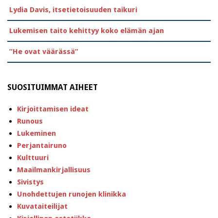
Lydia Davis, itsetietoisuuden taikuri
Lukemisen taito kehittyy koko elämän ajan
”He ovat väärässä”
SUOSITUIMMAT AIHEET
Kirjoittamisen ideat
Runous
Lukeminen
Perjantairuno
Kulttuuri
Maailmankirjallisuus
Sivistys
Unohdettujen runojen klinikka
Kuvataiteilijat