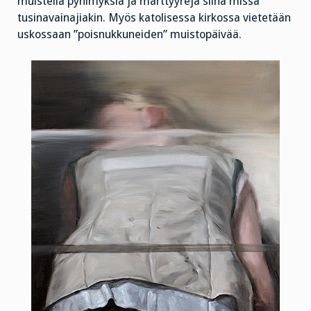
muistella pyhimyksiä ja marttyyreja siinä missä
tusinavainajiakin. Myös katolisessa kirkossa vietetään
uskossaan ”poisnukkuneiden” muistopäivää.