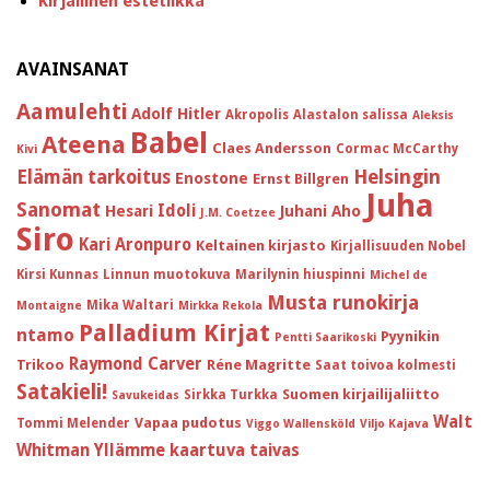
Kirjallinen estetiikka
AVAINSANAT
Aamulehti
Adolf Hitler
Akropolis
Alastalon salissa
Aleksis
Babel
Ateena
Claes Andersson
Cormac McCarthy
Kivi
Helsingin
Elämän tarkoitus
Enostone
Ernst Billgren
Juha
Sanomat
Idoli
Hesari
Juhani Aho
J.M. Coetzee
Siro
Kari Aronpuro
Keltainen kirjasto
Kirjallisuuden Nobel
Kirsi Kunnas
Linnun muotokuva
Marilynin hiuspinni
Michel de
Musta runokirja
Mika Waltari
Montaigne
Mirkka Rekola
Palladium Kirjat
ntamo
Pyynikin
Pentti Saarikoski
Raymond Carver
Trikoo
Réne Magritte
Saat toivoa kolmesti
Satakieli!
Suomen kirjailijaliitto
Sirkka Turkka
Savukeidas
Walt
Vapaa pudotus
Tommi Melender
Viggo Wallensköld
Viljo Kajava
Whitman
Yllämme kaartuva taivas