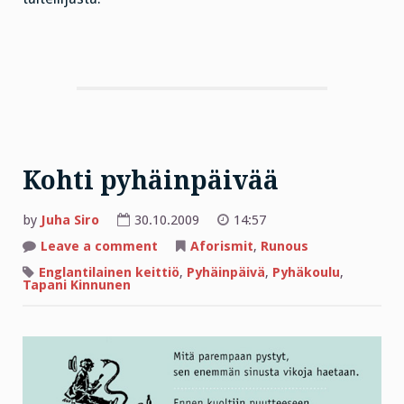
Kohti pyhäinpäivää
by
Juha Siro
30.10.2009
14:57
on
Leave a comment
Aforismit
,
Runous
Kohti
pyhäinpäivää
Englantilainen keittiö
,
Pyhäinpäivä
,
Pyhäkoulu
,
Tapani Kinnunen