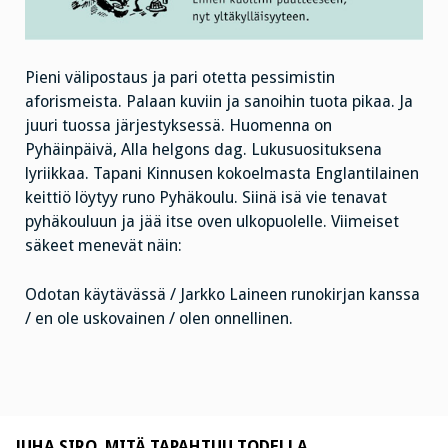
Pieni välipostaus ja pari otetta pessimistin
aforismeista. Palaan kuviin ja sanoihin tuota pikaa. Ja
juuri tuossa järjestyksessä. Huomenna on
Pyhäinpäivä, Alla helgons dag. Lukusuosituksena
lyriikkaa. Tapani Kinnusen kokoelmasta Englantilainen
keittiö löytyy runo Pyhäkoulu. Siinä isä vie tenavat
pyhäkouluun ja jää itse oven ulkopuolelle. Viimeiset
säkeet menevät näin:
Odotan käytävässä / Jarkko Laineen runokirjan kanssa
/ en ole uskovainen / olen onnellinen.
JUHA SIRO. MITÄ TAPAHTUU TODELLA.