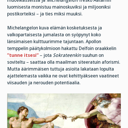
muovikasseissa ja
Michelangelon
fresko Aatamin
luomisesta monistuu mainoskuviksi ja miljooniksi
postikorteiksi – ja ties miksi muuksi.
Michelangelon kuva elämän kosketuksesta ja
valkopartaisesta jumalasta on syöpynyt koko
länsimaisen kulttuurimme tajuntaan. Apollon
temppelin päätykolmioon hakattu Delfoin oraakkelin
”tunne itsesi”
– jota
Sokrateenkin
suuhun on
soviteltu – saattaa olla maailman siteeratuin aforismi.
Mutta äärimmäisen tuttuja asioita lakataan lopulta
ajattelemasta vaikka ne ovat kehittyäkseen vaatineet
viisauden ja nerouden potentiaalia.