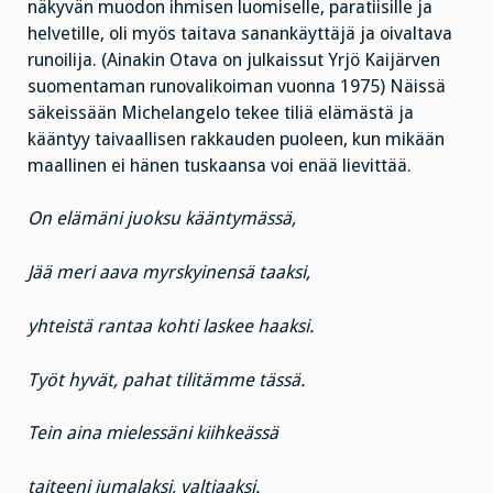
näkyvän muodon ihmisen luomiselle, paratiisille ja
helvetille, oli myös taitava sanankäyttäjä ja oivaltava
runoilija. (Ainakin Otava on julkaissut Yrjö Kaijärven
suomentaman runovalikoiman vuonna 1975) Näissä
säkeissään Michelangelo tekee tiliä elämästä ja
kääntyy taivaallisen rakkauden puoleen, kun mikään
maallinen ei hänen tuskaansa voi enää lievittää.
On elämäni juoksu kääntymässä,
Jää meri aava myrskyinensä taaksi,
yhteistä rantaa kohti laskee haaksi.
Työt hyvät, pahat tilitämme tässä.
Tein aina mielessäni kiihkeässä
taiteeni jumalaksi, valtiaaksi.