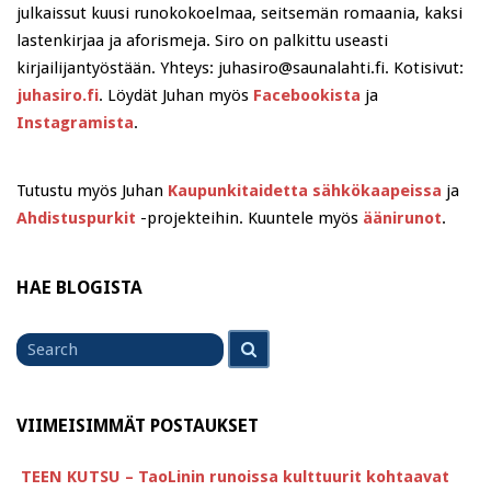
julkaissut kuusi runokokoelmaa, seitsemän romaania, kaksi
lastenkirjaa ja aforismeja. Siro on palkittu useasti
kirjailijantyöstään. Yhteys: juhasiro@saunalahti.fi. Kotisivut:
juhasiro.fi
. Löydät Juhan myös
Facebookista
ja
Instagramista
.
Tutustu myös Juhan
Kaupunkitaidetta sähkökaapeissa
ja
Ahdistuspurkit
-projekteihin. Kuuntele myös
äänirunot
.
HAE BLOGISTA
Search
Search
for
VIIMEISIMMÄT POSTAUKSET
TEEN KUTSU – TaoLinin runoissa kulttuurit kohtaavat