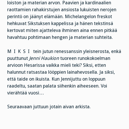
loiston ja materian arvon. Paavien ja kardinaalien
raottamien rahakirstujen ansiosta lukuisten nerojen
perintö on jäänyt elämään. Michelangelon freskot
hehkuvat Sikstuksen kappelissa ja hänen tekstinsä
kertovat miten ajatteleva ihminen aina ennen pitkää
havahtuu pohtimaan hengen ja materian suhteita.
M I K S I tein jutun renessanssin yleisnerosta, enkä
puuttunut
Jenni Haukion
tuoreen runokokoelman
arvioon Hesarissa vaikka mieli teki? Siksi, etten
halunnut ratsastaa lööppien lainahevosella. Ja siksi,
että taide on ikuista. Kun Jennijuttu on loppuun
raadeltu, saatan palata siihenkin aiheeseen. Voi
vierähtää vuosi…
Seuraavaan juttuun jotain aivan arkista.