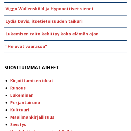
Viggo Wallensköld ja Hypnoottiset sienet
Lydia Davis, itsetietoisuuden taikuri
Lukemisen taito kehittyy koko elämän ajan
”He ovat väärässä”
SUOSITUIMMAT AIHEET
Kirjoittamisen ideat
Runous
Lukeminen
Perjantairuno
Kulttuuri
Maailmankirjallisuus
Sivistys