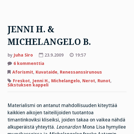
JENNI H. &
MICHELANGELO B.
by
Juha Siro
23.9.2009
19:57
artikkeliin
6 kommenttia
JENNI
H.
Aforismit
,
Kuvataide
,
Renessanssirunous
&
MICHELANGELO
Freskot
,
Jenni H.
,
Michelangelo
,
Nerot
,
Runot
,
B.
Sikstuksen kappeli
Materialismi on antanut mahdollisuuden kiteyttää
kaikkien aikojen taiteilijoiden tuotantoa
timantinkoviksi kliseiksi, joiden takaa on vaikea nähdä
alkuperäistä yhteyttä.
Leonardon
Mona Lisa hymyilee