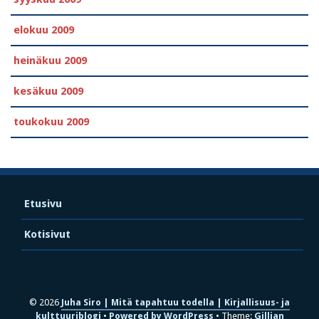
elokuu 2009
heinäkuu 2009
kesäkuu 2009
toukokuu 2009
Etusivu
Kotisivut
© 2026
Juha Siro | Mitä tapahtuu todella | Kirjallisuus- ja
kulttuuriblogi
Powered by WordPress
Theme:
Gillian