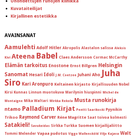
Unohdettujen runojen klinikka
Kuvataiteilijat
Kirjallinen estetiikka
AVAINSANAT
Aamulehti
Adolf Hitler
Akropolis
Alastalon salissa
Aleksis
Babel
Ateena
Claes Andersson
Cormac McCarthy
Kivi
Helsingin
Elämän tarkoitus
Enostone
Ernst Billgren
Juha
Sanomat
Idoli
Hesari
Juhani Aho
J.M. Coetzee
Siro
Kari Aronpuro
Keltainen kirjasto
Kirjallisuuden Nobel
Kirsi Kunnas
Linnun muotokuva
Marilynin hiuspinni
Michel de
Musta runokirja
Mika Waltari
Montaigne
Mirkka Rekola
Palladium Kirjat
ntamo
Pyynikin
Pentti Saarikoski
Raymond Carver
Trikoo
Réne Magritte
Saat toivoa kolmesti
Satakieli!
Suomen kirjailijaliitto
Sirkka Turkka
Savukeidas
Walt
Vapaa pudotus
Tommi Melender
Viggo Wallensköld
Viljo Kajava