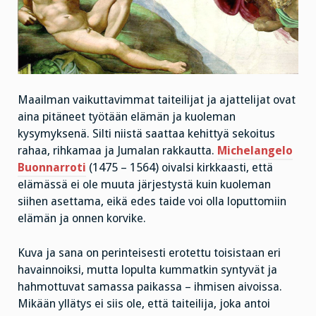
Maailman vaikuttavimmat taiteilijat ja ajattelijat ovat
aina pitäneet työtään elämän ja kuoleman
kysymyksenä. Silti niistä saattaa kehittyä sekoitus
rahaa, rihkamaa ja Jumalan rakkautta.
Michelangelo
Buonnarroti
(1475 – 1564) oivalsi kirkkaasti, että
elämässä ei ole muuta järjestystä kuin kuoleman
siihen asettama, eikä edes taide voi olla loputtomiin
elämän ja onnen korvike.
Kuva ja sana on perinteisesti erotettu toisistaan eri
havainnoiksi, mutta lopulta kummatkin syntyvät ja
hahmottuvat samassa paikassa – ihmisen aivoissa.
Mikään yllätys ei siis ole, että taiteilija, joka antoi