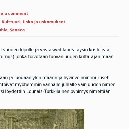
on
ve a comment
Joulu
on
,
Kulttuuri
,
Usko ja uskomukset
lainattu
juhla
uhla
,
Seneca
–
vain
päähenkilö
vaihdettiin
vuoden lopulle ja vastasivat lähes täysin kristillistä
urnus) jonka toivotaan tuovan uuden kulta-ajan maan
ödään ja juodaan ylen määrin ja hyvinvoinnin muruset
t antoivat myöhemmin vanhalle juhlalle vain uuden nimen
ksi löydettiin Lounais-Turkkilainen pyhimys nimeltään