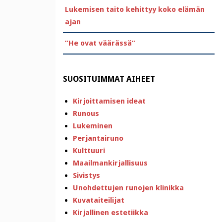
Lukemisen taito kehittyy koko elämän
ajan
”He ovat väärässä”
SUOSITUIMMAT AIHEET
Kirjoittamisen ideat
Runous
Lukeminen
Perjantairuno
Kulttuuri
Maailmankirjallisuus
Sivistys
Unohdettujen runojen klinikka
Kuvataiteilijat
Kirjallinen estetiikka