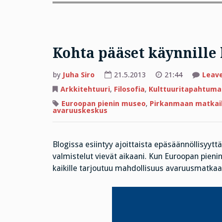
Kohta pääset käynnill
by
Juha Siro
21.5.2013
21:44
Leav
Arkkitehtuuri
,
Filosofia
,
Kulttuuritapahtuma
Euroopan pienin museo
,
Pirkanmaan matkai
avaruuskeskus
Blogissa esiintyy ajoittaista epäsäännöllisyytt
valmistelut vievät aikaani. Kun Euroopan pien
kaikille tarjoutuu mahdollisuus avaruusmatkaa