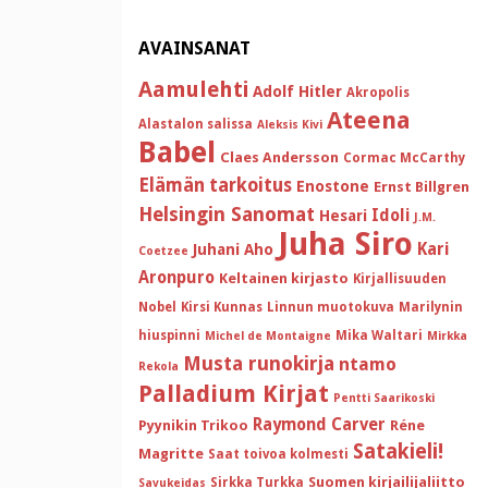
AVAINSANAT
Aamulehti
Adolf Hitler
Akropolis
Ateena
Alastalon salissa
Aleksis Kivi
Babel
Claes Andersson
Cormac McCarthy
Elämän tarkoitus
Enostone
Ernst Billgren
Helsingin Sanomat
Idoli
Hesari
J.M.
Juha Siro
Kari
Juhani Aho
Coetzee
Aronpuro
Keltainen kirjasto
Kirjallisuuden
Nobel
Kirsi Kunnas
Linnun muotokuva
Marilynin
hiuspinni
Mika Waltari
Michel de Montaigne
Mirkka
Musta runokirja
ntamo
Rekola
Palladium Kirjat
Pentti Saarikoski
Raymond Carver
Pyynikin Trikoo
Réne
Satakieli!
Magritte
Saat toivoa kolmesti
Suomen kirjailijaliitto
Sirkka Turkka
Savukeidas