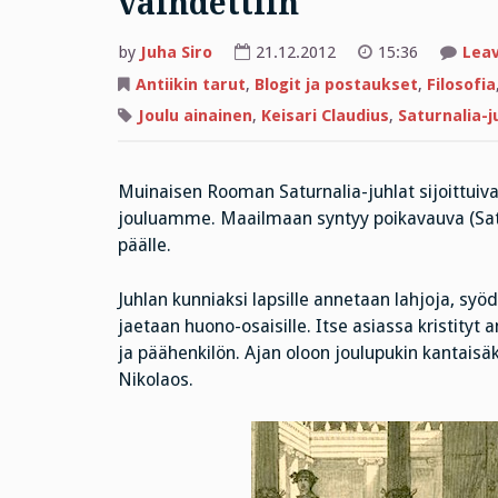
vaihdettiin
by
Juha Siro
21.12.2012
15:36
Lea
Antiikin tarut
,
Blogit ja postaukset
,
Filosofia
Joulu ainainen
,
Keisari Claudius
,
Saturnalia-j
Muinaisen Rooman Saturnalia-juhlat sijoittuivat 
jouluamme. Maailmaan syntyy poikavauva (Sat
päälle.
Juhlan kunniaksi lapsille annetaan lahjoja, sy
jaetaan huono-osaisille. Itse asiassa kristity
ja päähenkilön. Ajan oloon joulupukin kantaisä
Nikolaos.