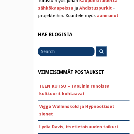
Tutustu myös Juhan
Kaupunkitaidetta
sähkökaapeissa
ja
Ahdistuspurkit
-
projekteihin. Kuuntele myös
äänirunot
.
HAE BLOGISTA
Search
Search
for
VIIMEISIMMÄT POSTAUKSET
TEEN KUTSU – TaoLinin runoissa
kulttuurit kohtaavat
Viggo Wallensköld ja Hypnoottiset
sienet
Lydia Davis, itsetietoisuuden taikuri