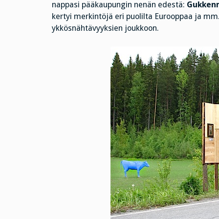
nappasi pääkaupungin nenän edestä:
Gukken
kertyi merkintöjä eri puolilta Eurooppaa ja m
ykkösnähtävyyksien joukkoon.