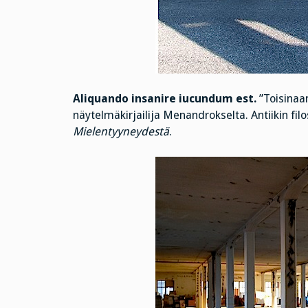
Aliquando insanire iucundum est.
”Toisinaa
näytelmäkirjailija Menandrokselta. Antiikin fil
Mielentyyneydestä
.