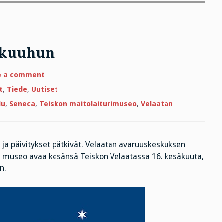
e kuuhun
on
e a comment
Kohta
pääset
t
,
Tiede
,
Uutiset
käynnille
kuuhun
lu
,
Seneca
,
Teiskon maitolaiturimuseo
,
Velaatan
ä ja päivitykset pätkivät. Velaatan avaruuskeskuksen
in museo avaa kesänsä Teiskon Velaatassa 16. kesäkuuta,
n.