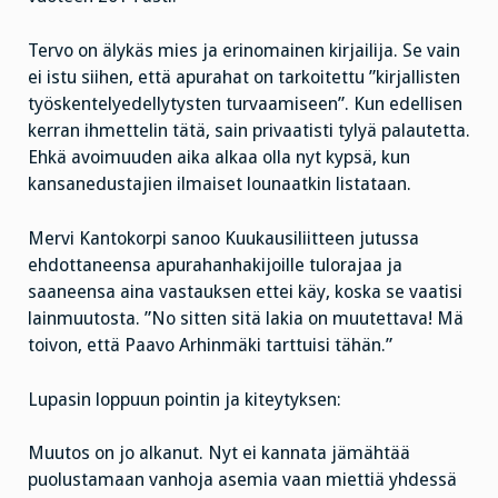
Tervo on älykäs mies ja erinomainen kirjailija. Se vain
ei istu siihen, että apurahat on tarkoitettu ”kirjallisten
työskentelyedellytysten turvaamiseen”. Kun edellisen
kerran ihmettelin tätä, sain privaatisti tylyä palautetta.
Ehkä avoimuuden aika alkaa olla nyt kypsä, kun
kansanedustajien ilmaiset lounaatkin listataan.
Mervi Kantokorpi sanoo Kuukausiliitteen jutussa
ehdottaneensa apurahanhakijoille tulorajaa ja
saaneensa aina vastauksen ettei käy, koska se vaatisi
lainmuutosta. ”No sitten sitä lakia on muutettava! Mä
toivon, että Paavo Arhinmäki tarttuisi tähän.”
Lupasin loppuun pointin ja kiteytyksen:
Muutos on jo alkanut. Nyt ei kannata jämähtää
puolustamaan vanhoja asemia vaan miettiä yhdessä