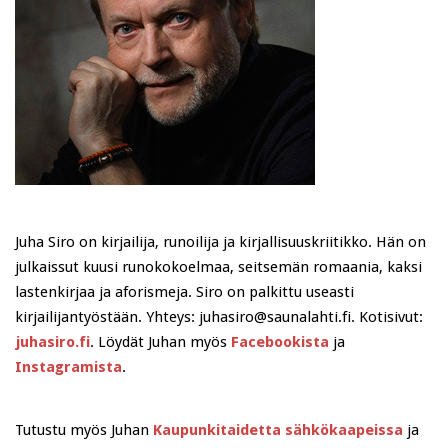
Juha Siro on kirjailija, runoilija ja kirjallisuuskriitikko. Hän on
julkaissut kuusi runokokoelmaa, seitsemän romaania, kaksi
lastenkirjaa ja aforismeja. Siro on palkittu useasti
kirjailijantyöstään. Yhteys: juhasiro@saunalahti.fi. Kotisivut:
juhasiro.fi
. Löydät Juhan myös
Facebookista
ja
Instagramista
.
Tutustu myös Juhan
Kaupunkitaidetta sähkökaapeissa
ja