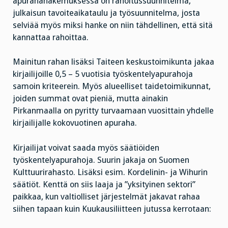
apurahahakemuksessa on rahoitussuunnitelma,
julkaisun tavoiteaikataulu ja työsuunnitelma, josta
selviää myös miksi hanke on niin tähdellinen, että sitä
kannattaa rahoittaa.
Mainitun rahan lisäksi Taiteen keskustoimikunta jakaa
kirjailijoille 0,5 – 5 vuotisia työskentelyapurahoja
samoin kriteerein. Myös alueelliset taidetoimikunnat,
joiden summat ovat pieniä, mutta ainakin
Pirkanmaalla on pyritty turvaamaan vuosittain yhdelle
kirjailijalle kokovuotinen apuraha.
Kirjailijat voivat saada myös säätiöiden
työskentelyapurahoja. Suurin jakaja on Suomen
Kulttuurirahasto. Lisäksi esim. Kordelinin- ja Wihurin
säätiöt.
Kenttä on siis laaja ja ”yksityinen sektori”
paikkaa, kun valtiolliset järjestelmät jakavat rahaa
siihen tapaan kuin Kuukausiliitteen jutussa kerrotaan: