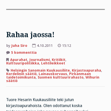
Rahaa jaossa!
by
Juha Siro
4.10.2011
15:12
artikkeliin
5 kommenttia
Rahaa
jaossa!
Apurahat
,
Journalismi
,
Kritiikit
,
Kulttuuripolitiikka
,
Lehtileikkeet
Helsingin Sanomain Kuukausiliite
,
Kirjastoapuraha
,
Kordelinin säätiö
,
Lainauskorvaus
,
Pirkanmaan
taidetoimikunta
,
Suomen kulttuurirahasto
,
Wihurin
säätiö
Tuore Hesarin Kuukausiliite teki jutun
kirjastoapurahoista. Olen odottanut koska