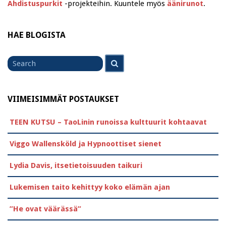
Ahdistuspurkit
-projekteihin. Kuuntele myös
äänirunot
.
HAE BLOGISTA
Search
Search
for
VIIMEISIMMÄT POSTAUKSET
TEEN KUTSU – TaoLinin runoissa kulttuurit kohtaavat
Viggo Wallensköld ja Hypnoottiset sienet
Lydia Davis, itsetietoisuuden taikuri
Lukemisen taito kehittyy koko elämän ajan
”He ovat väärässä”