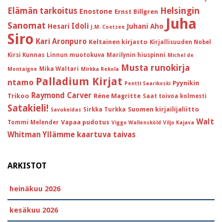
Helsingin
Elämän tarkoitus
Enostone
Ernst Billgren
Juha
Sanomat
Idoli
Hesari
Juhani Aho
J.M. Coetzee
Siro
Kari Aronpuro
Keltainen kirjasto
Kirjallisuuden Nobel
Kirsi Kunnas
Linnun muotokuva
Marilynin hiuspinni
Michel de
Musta runokirja
Mika Waltari
Montaigne
Mirkka Rekola
Palladium Kirjat
ntamo
Pyynikin
Pentti Saarikoski
Raymond Carver
Trikoo
Réne Magritte
Saat toivoa kolmesti
Satakieli!
Suomen kirjailijaliitto
Sirkka Turkka
Savukeidas
Walt
Vapaa pudotus
Tommi Melender
Viggo Wallensköld
Viljo Kajava
Whitman
Yllämme kaartuva taivas
ARKISTOT
heinäkuu 2026
kesäkuu 2026