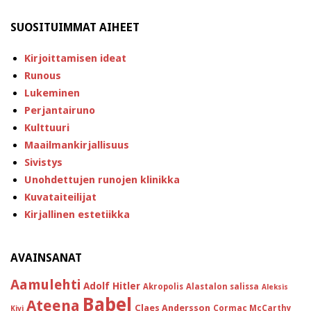
SUOSITUIMMAT AIHEET
Kirjoittamisen ideat
Runous
Lukeminen
Perjantairuno
Kulttuuri
Maailmankirjallisuus
Sivistys
Unohdettujen runojen klinikka
Kuvataiteilijat
Kirjallinen estetiikka
AVAINSANAT
Aamulehti
Adolf Hitler
Akropolis
Alastalon salissa
Aleksis
Babel
Ateena
Claes Andersson
Cormac McCarthy
Kivi