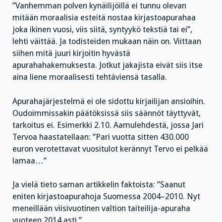
”Vanhemman polven kynäilijöillä ei tunnu olevan
mitään moraalisia esteitä nostaa kirjastoapurahaa
joka ikinen vuosi, viis siitä, syntyykö tekstiä tai ei”,
lehti väittää. Ja todisteiden mukaan näin on. Viittaan
siihen mitä juuri kirjoitin hyvästä
apurahahakemuksesta. Jotkut jakajista eivät siis itse
aina liene moraalisesti tehtäviensä tasalla.
Apurahajärjestelmä ei ole sidottu kirjailijan ansioihin.
Oudoimmissakin päätöksissä siis säännöt täyttyvät,
tarkoitus ei. Esimerkki 2.10. Aamulehdestä, jossa Jari
Tervoa haastatellaan: ”Pari vuotta sitten 430.000
euron verotettavat vuositulot kerännyt Tervo ei pelkää
lamaa…”
Ja vielä tieto saman artikkelin faktoista: ”Saanut
eniten kirjastoapurahoja Suomessa 2004–2010. Nyt
meneillään viisivuotinen valtion taiteilija-apuraha
vuoteen 2014 asti.”