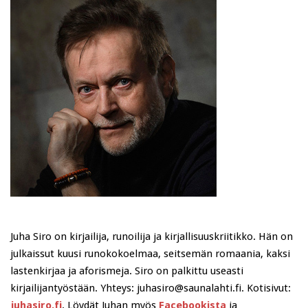
Juha Siro on kirjailija, runoilija ja kirjallisuuskriitikko. Hän on
julkaissut kuusi runokokoelmaa, seitsemän romaania, kaksi
lastenkirjaa ja aforismeja. Siro on palkittu useasti
kirjailijantyöstään. Yhteys: juhasiro@saunalahti.fi. Kotisivut:
juhasiro.fi
. Löydät Juhan myös
Facebookista
ja