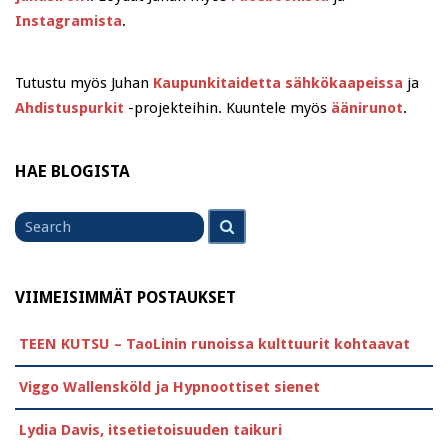
Instagramista
.
Tutustu myös Juhan
Kaupunkitaidetta sähkökaapeissa
ja
Ahdistuspurkit
-projekteihin. Kuuntele myös
äänirunot
.
HAE BLOGISTA
Search
Search
for
VIIMEISIMMÄT POSTAUKSET
TEEN KUTSU – TaoLinin runoissa kulttuurit kohtaavat
Viggo Wallensköld ja Hypnoottiset sienet
Lydia Davis, itsetietoisuuden taikuri