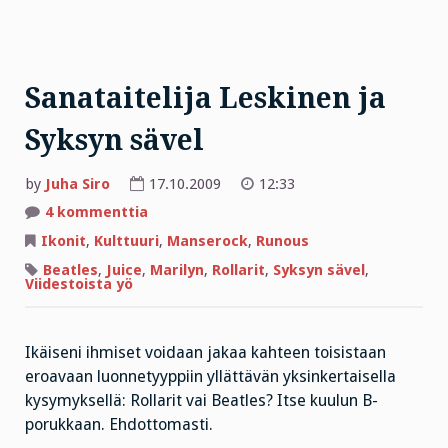
Sanataitelija Leskinen ja
Syksyn sävel
by
Juha Siro
17.10.2009
12:33
artikkeliin
4 kommenttia
Sanataitelija
Leskinen
Ikonit
,
Kulttuuri
,
Manserock
,
Runous
ja
Syksyn
Beatles
,
Juice
,
Marilyn
,
Rollarit
,
Syksyn sävel
,
sävel
Viidestoista yö
Ikäiseni ihmiset voidaan jakaa kahteen toisistaan
eroavaan luonnetyyppiin yllättävän yksinkertaisella
kysymyksellä: Rollarit vai Beatles? Itse kuulun B-
porukkaan. Ehdottomasti.