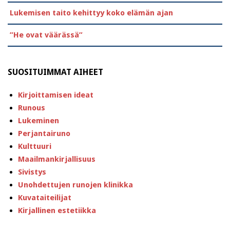
Lukemisen taito kehittyy koko elämän ajan
”He ovat väärässä”
SUOSITUIMMAT AIHEET
Kirjoittamisen ideat
Runous
Lukeminen
Perjantairuno
Kulttuuri
Maailmankirjallisuus
Sivistys
Unohdettujen runojen klinikka
Kuvataiteilijat
Kirjallinen estetiikka