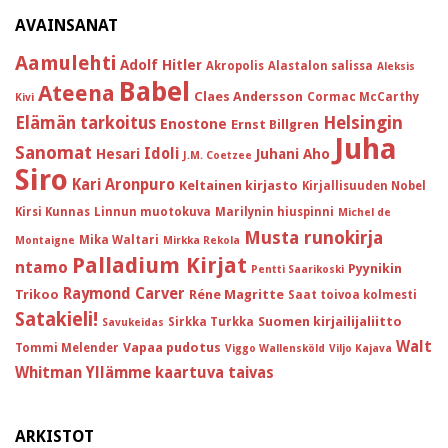
AVAINSANAT
Aamulehti
Adolf Hitler
Akropolis
Alastalon salissa
Aleksis
Babel
Ateena
Claes Andersson
Cormac McCarthy
Kivi
Helsingin
Elämän tarkoitus
Enostone
Ernst Billgren
Juha
Sanomat
Idoli
Hesari
Juhani Aho
J.M. Coetzee
Siro
Kari Aronpuro
Keltainen kirjasto
Kirjallisuuden Nobel
Kirsi Kunnas
Linnun muotokuva
Marilynin hiuspinni
Michel de
Musta runokirja
Mika Waltari
Montaigne
Mirkka Rekola
Palladium Kirjat
ntamo
Pyynikin
Pentti Saarikoski
Raymond Carver
Trikoo
Réne Magritte
Saat toivoa kolmesti
Satakieli!
Suomen kirjailijaliitto
Sirkka Turkka
Savukeidas
Walt
Vapaa pudotus
Tommi Melender
Viggo Wallensköld
Viljo Kajava
Whitman
Yllämme kaartuva taivas
ARKISTOT