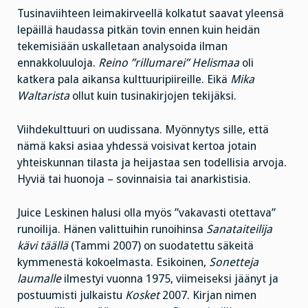
Tusinaviihteen leimakirveellä kolkatut saavat yleensä
lepäillä haudassa pitkän tovin ennen kuin heidän
tekemisiään uskalletaan analysoida ilman
ennakkoluuloja.
Reino ”rillumarei” Helismaa
oli
katkera pala aikansa kulttuuripiireille. Eikä
Mika
Waltarista
ollut kuin tusinakirjojen tekijäksi.
Viihdekulttuuri on uudissana. Myönnytys sille, että
nämä kaksi asiaa yhdessä voisivat kertoa jotain
yhteiskunnan tilasta ja heijastaa sen todellisia arvoja.
Hyviä tai huonoja – sovinnaisia tai anarkistisia.
Juice Leskinen halusi olla myös ”vakavasti otettava”
runoilija. Hänen valittuihin runoihinsa
Sanataiteilija
kävi täällä
(Tammi 2007) on suodatettu säkeitä
kymmenestä kokoelmasta. Esikoinen,
Sonetteja
laumalle
ilmestyi vuonna 1975, viimeiseksi jäänyt ja
postuumisti julkaistu
Kosket
2007. Kirjan nimen