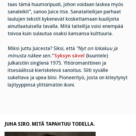
taas tämä huumoripuoli, johon voidaan laskea myös
sanaleikit”, sanoo Juice itse. Sanataiteilijan parhaat
laulujen tekstit kykenevät koskettamaan kuulijoita
ainutlaatuisella tavalla. Mitä taiteilija voisi enempää
toivoa kuin sulautua osaksi kansansa kulttuuria.
Miksi juttu Juicesta? Siksi, että
”Nyt on lokakuu ja
minusta näkee sen.”
Syksyn sävel
(kuuntele)
julkaistiin singlenä 1975. Yltiöromanttinen ja
itsesäälissä kieriskelevä sanoitus. Silti syvälle
sukeltava ja upea biisi. Pioneerityö, josta on kiteytynyt
lajityyppinsä ylittämätön ikoni.
JUHA SIRO. MITÄ TAPAHTUU TODELLA.