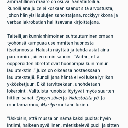
ammatillinen määre on osuva: Sanataiteilija.
Runoilijana Juice ei koskaan saanut sitä arvostusta,
johon hän ylsi laulujen sanoittajana, rocklyyrikkona ja
verbaaliakrobatian hallitsevana kirjoittajana.
Taiteilijan kunnianhimoinen suhtautuminen omaan
työhönsä kumpuaa useimmiten huonosta
itsetunnosta. Halusta näyttää ja tehdä asiat aina
paremmin. Juicen omin sanoin: ”Väitän, että
oopperoiden libretot ovat huonompia kuin minun
laulutekstini.” Juice on oikeassa nostaessaan
laulutekstejä. Runoilijana häntä ei voi lukea lyriikan
ykkösketjuun. Eikä tarvitsekaan, unohdetaan
lokerointi. Valituista runoista löytyvät myös suurten
hittien sanat:
Syksyn sävel
ja
Viidestoista yö
. Ja
muutama muu,
Marilyn
mukaan lukien.
”Uskoisin, että mussa on nämä kaksi puolta: hyvin
intiimi, haikean syvällinen, mietiskelevä puoli ja sitten