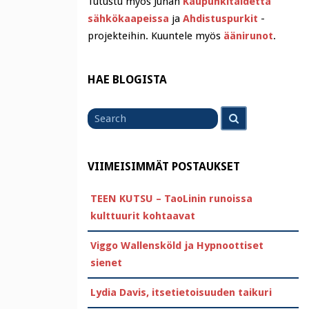
Tutustu myös Juhan
Kaupunkitaidetta
sähkökaapeissa
ja
Ahdistuspurkit
-
projekteihin. Kuuntele myös
äänirunot
.
HAE BLOGISTA
Search
Search
for
VIIMEISIMMÄT POSTAUKSET
TEEN KUTSU – TaoLinin runoissa
kulttuurit kohtaavat
Viggo Wallensköld ja Hypnoottiset
sienet
Lydia Davis, itsetietoisuuden taikuri