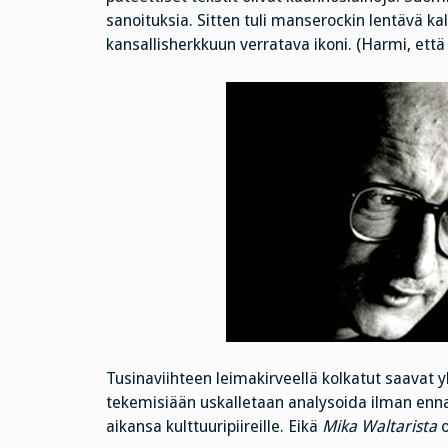
sanoituksia. Sitten tuli manserockin lentävä k
kansallisherkkuun verratava ikoni. (Harmi, että 
Tusinaviihteen leimakirveellä kolkatut saavat 
tekemisiään uskalletaan analysoida ilman enn
aikansa kulttuuripiireille. Eikä
Mika Waltarista
o