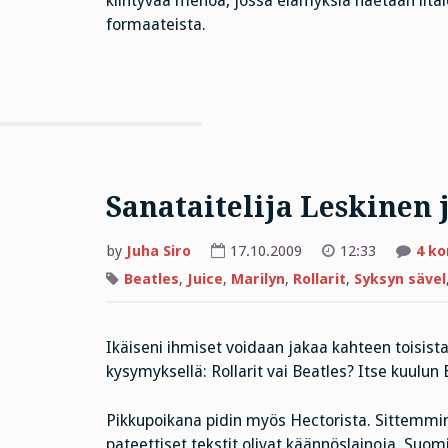
kiihtyvää menoa, jossa elämyksiä haetaan ilta
formaateista.
Sanataitelija Leskinen 
by
Juha Siro
17.10.2009
12:33
4 k
Beatles
,
Juice
,
Marilyn
,
Rollarit
,
Syksyn sävel
Ikäiseni ihmiset voidaan jakaa kahteen toisist
kysymyksellä: Rollarit vai Beatles? Itse kuulu
Pikkupoikana pidin myös Hectorista. Sittemm
pateettiset tekstit olivat käännöslainoja. Suo