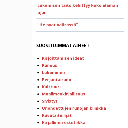
Lukemisen taito kehittyy koko elämän
ajan
”He ovat väärässä”
SUOSITUIMMAT AIHEET
Kirjoittamisen ideat
Runous
Lukeminen
Perjantairuno
Kulttuuri
Maailmankirjallisuus
Sivistys
Unohdettujen runojen klinikka
Kuvataiteilijat
Kirjallinen estetiikka