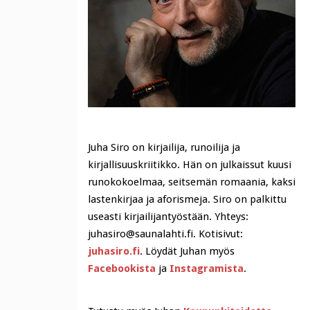
Juha Siro on kirjailija, runoilija ja
kirjallisuuskriitikko. Hän on julkaissut kuusi
runokokoelmaa, seitsemän romaania, kaksi
lastenkirjaa ja aforismeja. Siro on palkittu
useasti kirjailijantyöstään. Yhteys:
juhasiro@saunalahti.fi. Kotisivut:
juhasiro.fi
. Löydät Juhan myös
Facebookista
ja
Instagramista
.