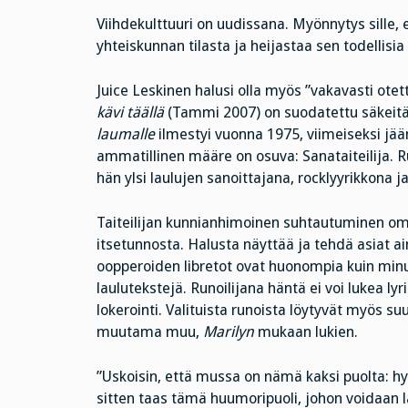
Viihdekulttuuri on uudissana. Myönnytys sille, 
yhteiskunnan tilasta ja heijastaa sen todellisia 
Juice Leskinen halusi olla myös ”vakavasti otett
kävi täällä
(Tammi 2007) on suodatettu säkeit
laumalle
ilmestyi vuonna 1975, viimeiseksi jää
ammatillinen määre on osuva: Sanataiteilija. Ru
hän ylsi laulujen sanoittajana, rocklyyrikkona j
Taiteilijan kunnianhimoinen suhtautuminen 
itsetunnosta. Halusta näyttää ja tehdä asiat a
oopperoiden libretot ovat huonompia kuin minun
laulutekstejä. Runoilijana häntä ei voi lukea l
lokerointi. Valituista runoista löytyvät myös su
muutama muu,
Marilyn
mukaan lukien.
”Uskoisin, että mussa on nämä kaksi puolta: hyvi
sitten taas tämä huumoripuoli, johon voidaan la