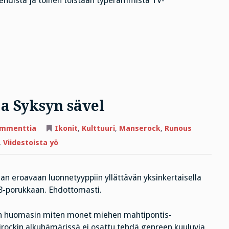
lehdistä ja toinen toistaan typerämmistä TV-
ja Syksyn sävel
artikkeliin
ommenttia
Ikonit
,
Kulttuuri
,
Manserock
,
Runous
Sanataitelija
Leskinen
,
Viidestoista yö
ja
Syksyn
sävel
aan eroavaan luonnetyyppiin yllättävän yksinkertaisella
n B-porukkaan. Ehdottomasti.
in huomasin miten monet miehen mahtipontis-
mirockin alkuhämärissä ei osattu tehdä genreen kuuluvia