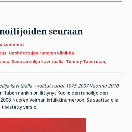
noilijoiden seuraan
on
 a comment
Terveiset
Kuolleiden
ous
,
Unohdettujen runojen klinikka
runoilijoiden
seuraan
oima
,
Sanataiteilija kävi täällä
,
Tommy Taberman
,
eilija kävi täällä – valitut runot 1975-2007 Vuonna 2010,
un Tabermankin on liittynyt Kuolleiden runoilijoiden
 2008 Nuoren Voiman kritiikkinumeroon. Se saattaa olla
tiivistetty versio.