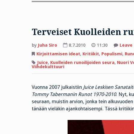
Terveiset Kuolleiden ru
by
Juha Siro
8.7.2010
11:30
Leave
Kirjoittamisen ideat
,
Kritiikit
,
Populismi
,
Run
Juice
,
Kuolleiden runoilijoiden seura
,
Nuori V
Viihdekulttuuri
Vuonna 2007 julkaistiin
Juice Leskisen Sanatait
Tommy Tabermanin Runot 1970-2010
. Nyt, k
seuraan, muistin arvion, jonka tein alkuvuoden
tänään vieläkin ajankohtaisempi. Tässä kritiikin 