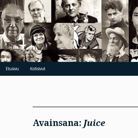
Skip
to
content
Etusivu
Kotisivut
Avainsana:
Juice