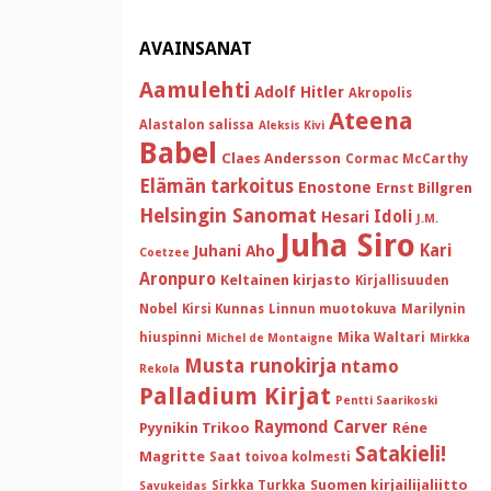
AVAINSANAT
Aamulehti
Adolf Hitler
Akropolis
Ateena
Alastalon salissa
Aleksis Kivi
Babel
Claes Andersson
Cormac McCarthy
Elämän tarkoitus
Enostone
Ernst Billgren
Helsingin Sanomat
Idoli
Hesari
J.M.
Juha Siro
Kari
Juhani Aho
Coetzee
Aronpuro
Keltainen kirjasto
Kirjallisuuden
Nobel
Kirsi Kunnas
Linnun muotokuva
Marilynin
hiuspinni
Mika Waltari
Michel de Montaigne
Mirkka
Musta runokirja
ntamo
Rekola
Palladium Kirjat
Pentti Saarikoski
Raymond Carver
Pyynikin Trikoo
Réne
Satakieli!
Magritte
Saat toivoa kolmesti
Suomen kirjailijaliitto
Sirkka Turkka
Savukeidas