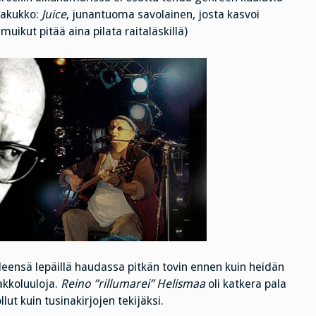
alakukko:
Juice
, junantuoma savolainen, josta kasvoi
muikut pitää aina pilata raitaläskillä)
yleensä lepäillä haudassa pitkän tovin ennen kuin heidän
akkoluuloja.
Reino ”rillumarei” Helismaa
oli katkera pala
llut kuin tusinakirjojen tekijäksi.