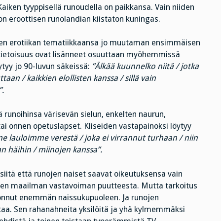
iken tyyppisellä runoudella on paikkansa. Vain niiden
 eroottisen runolandian kiistaton kuningas.
sen erotiikan tematiikkaansa jo muutaman ensimmäisen
tietoisuus ovat lisänneet osuuttaan myöhemmissä
eytyy jo 90-luvun säkeissä:
”Älkää kuunnelko niitä / jotka
aan / kaikkien elollisten kanssa / sillä vain
”.
 runoihinsa värisevän sielun, enkelten naurun,
i onnen opetuslapset. Kliseiden vastapainoksi löytyy
me lauloimme verestä / joka ei virrannut turhaan / niin
an häihin / miinojen kanssa”.
siitä että runojen naiset saavat oikeutuksensa vain
sen maailman vastavoiman puutteesta. Mutta tarkoitus
ehonnut enemmän naissukupuoleen. Ja runojen
taa. Sen rahanahneita yksilöitä ja yhä kylmemmäksi