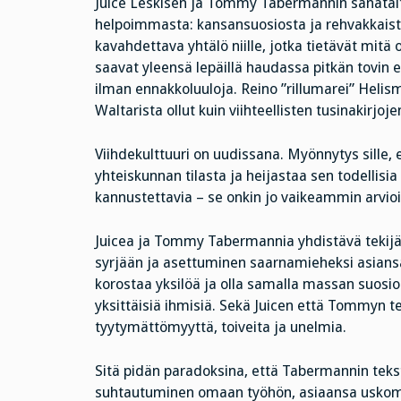
Juice Leskisen ja Tommy Tabermannin sanataite
helpoimmasta: kansansuosiosta ja rehvakkaista
kavahdettava yhtälö niille, jotka tietävät mitä 
saavat yleensä lepäillä haudassa pitkän tovin
ilman ennakkoluuloja. Reino ”rillumarei” Helisma
Waltarista ollut kuin viihteellisten tusinakirjojen
Viihdekulttuuri on uudissana. Myönnytys sille, 
yhteiskunnan tilasta ja heijastaa sen todellisia
kannustettavia – se onkin jo vaikeammin arvioi
Juicea ja Tommy Tabermannia yhdistävä tekijä 
syrjään ja asettuminen saarnamieheksi asiansa
korostaa yksilöä ja olla samalla massan suosios
yksittäisiä ihmisiä. Sekä Juicen että Tommyn te
tyytymättömyyttä, toiveita ja unelmia.
Sitä pidän paradoksina, että Tabermannin tekstit
suhtautuminen omaan työhön, asiaansa uskom