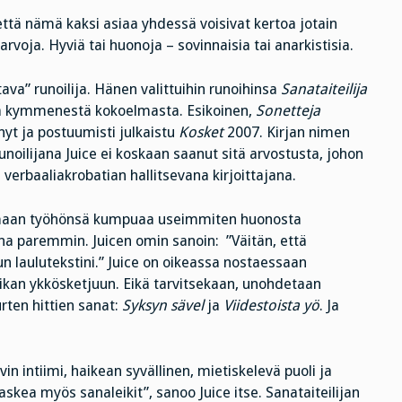
että nämä kaksi asiaa yhdessä voisivat kertoa jotain
arvoja. Hyviä tai huonoja – sovinnaisia tai anarkistisia.
ava” runoilija. Hänen valittuihin runoihinsa
Sanataiteilija
ä kymmenestä kokoelmasta. Esikoinen,
Sonetteja
nyt ja postuumisti julkaistu
Kosket
2007. Kirjan nimen
noilijana Juice ei koskaan saanut sitä arvostusta, johon
a verbaaliakrobatian hallitsevana kirjoittajana.
omaan työhönsä kumpuaa useimmiten huonosta
ina paremmin. Juicen omin sanoin: ”Väitän, että
 laulutekstini.” Juice on oikeassa nostaessaan
yriikan ykkösketjuun. Eikä tarvitsekaan, unohdetaan
urten hittien sanat:
Syksyn sävel
ja
Viidestoista yö
. Ja
n intiimi, haikean syvällinen, mietiskelevä puoli ja
skea myös sanaleikit”, sanoo Juice itse. Sanataiteilijan