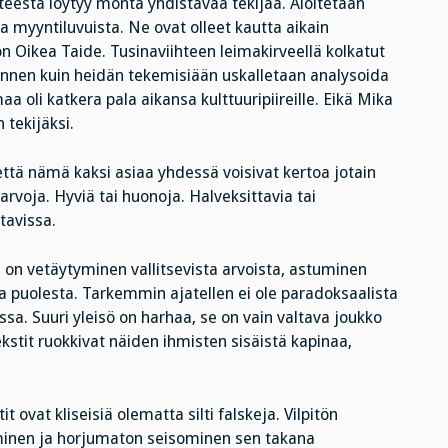
esta löytyy monta yhdistävää tekijää. Aloitetaan
 myyntiluvuista. Ne ovat olleet kautta aikain
on Oikea Taide. Tusinaviihteen leimakirveellä kolkatut
 ennen kuin heidän tekemisiään uskalletaan analysoida
a oli katkera pala aikansa kulttuuripiireille. Eikä Mika
 tekijäksi.
että nämä kaksi asiaa yhdessä voisivat kertoa jotain
 arvoja. Hyviä tai huonoja. Halveksittavia tai
tavissa.
on vetäytyminen vallitsevista arvoista, astuminen
 puolesta. Tarkemmin ajatellen ei ole paradoksaalista
sa. Suuri yleisö on harhaa, se on vain valtava joukko
kstit ruokkivat näiden ihmisten sisäistä kapinaa,
 ovat kliseisiä olematta silti falskeja. Vilpitön
inen ja horjumaton seisominen sen takana