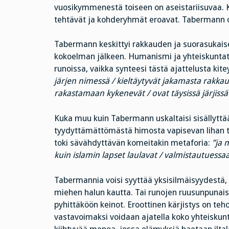
vuosikymmenestä toiseen on aseistariisuvaa. Ka
tehtävät ja kohderyhmät eroavat. Tabermann on
Tabermann keskittyi rakkauden ja suorasukai
kokoelman jälkeen. Humanismi ja yhteiskunta
runoissa, vaikka synteesi tästä ajattelusta kit
järjen nimessä / kieltäytyvät jakamasta rakkautt
rakastamaan kykenevät / ovat täysissä järjissä
Kuka muu kuin Tabermann uskaltaisi sisällyttää
tyydyttämättömästä himosta vapisevan lihan ta
toki sävähdyttävän komeitakin metaforia:
”ja 
kuin islamin lapset laulavat / valmistautuessa
Tabermannia voisi syyttää yksisilmäisyydestä, 
miehen halun kautta. Tai runojen ruusunpunai
pyhittäköön keinot. Eroottinen kärjistys on t
vastavoimaksi voidaan ajatella koko yhteiskun