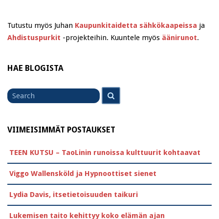
Tutustu myös Juhan
Kaupunkitaidetta sähkökaapeissa
ja
Ahdistuspurkit
-projekteihin. Kuuntele myös
äänirunot
.
HAE BLOGISTA
Search
Search
for
VIIMEISIMMÄT POSTAUKSET
TEEN KUTSU – TaoLinin runoissa kulttuurit kohtaavat
Viggo Wallensköld ja Hypnoottiset sienet
Lydia Davis, itsetietoisuuden taikuri
Lukemisen taito kehittyy koko elämän ajan