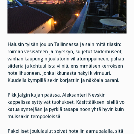
Halusin tylsän joulun Tallinnassa ja sain mitä tilasin:
roiman vesisateen ja myrskyn, suljetut taidemuseot,
vanhan kaupungin joulutorin villatumppuineen, pahaa
siideriä ja kohtuullista viiniä, ensimmäisen kerroksen
hotellihuoneen, jonka ikkunasta näkyi kivimuuri.
Kuudella kympillä sekin korjattiin ja näköala parani.
Pikk Jalgin kujan päässä, Aleksanteri Nevskin
kappelissa syttyivät tuohukset. Käsittääkseni siellä voi
katua syntejään ja pyrkiä tasapainoon yhtä hyvin kuin
muissakin temppeleissä.
Pakolliset joululaulut soivat hotellin aamupalalla, sitä