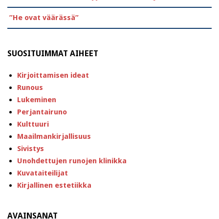
”He ovat väärässä”
SUOSITUIMMAT AIHEET
Kirjoittamisen ideat
Runous
Lukeminen
Perjantairuno
Kulttuuri
Maailmankirjallisuus
Sivistys
Unohdettujen runojen klinikka
Kuvataiteilijat
Kirjallinen estetiikka
AVAINSANAT