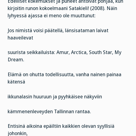
Edelliset kokemukset ja puheet antoivat pohjaa, kun
kirjoitin runon kokoelmaani Satakieli! (2008). Näin
lyhyessä ajassa ei meno ole muuttunut:
Jos nimistä voisi päätellä, länsisataman laivat
haaveilevat
suurista seikkailuista: Amur, Arctica, South Star, My
Dream.
Elämä on ohutta todellisuutta, vanha nainen painaa
kätensä
ikkunalasin huuruun ja pyyhkäisee näkyviin
kämmenenleveyden Tallinnan rantaa.
Entisinä aikoina epäiltiin kaikkien olevan syyllisiä
johonkin,