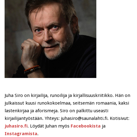
Juha Siro on kirjailija, runoilija ja kirjallisuuskriitikko. Hän on
julkaissut kuusi runokokoelmaa, seitsemän romaania, kaksi
lastenkirjaa ja aforismeja. Siro on palkittu useasti
kirjailijantyöstään. Yhteys: juhasiro@saunalahti.fi. Kotisivut:
juhasiro.fi
. Löydät Juhan myös
Facebookista
ja
Instagramista
.