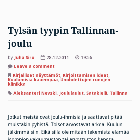
Tylsän tyypin Tallinnan-
joulu
by
Juha Siro
28.12.2011
19:56
on
Leave a comment
Tylsän
tyypin
Kirjalliset näyttämöt
,
Kirjoittamisen ideat
,
Tallinnan-
Kuulumisia kauempaa
,
Unohdettujen runojen
joulu
klinikka
Aleksanteri Nevski
,
Joululaulut
,
Satakieli!
,
Tallinna
Jotkut meistä ovat joulu-ihmisiä ja saattavat pitää
muistakin pyhistä. Toiset arvostavat arkea. Kuulun
jälkimmäisiin. Eikä sillä ole mitään tekemistä elämää
isompien vakaumusten tai arvostusten kanssa.