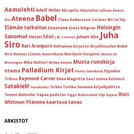
Aamulehti
Adolf Hitler
Akropolis
Alastalon salissa
Aleksis
Babel
Ateena
Claes Andersson
Cormac McCarthy
Kivi
Helsingin
Elämän tarkoitus
Enostone
Ernst Billgren
Juha
Sanomat
Idoli
Hesari
Juhani Aho
J.M. Coetzee
Siro
Kari Aronpuro
Keltainen kirjasto
Kirjallisuuden Nobel
Kirsi Kunnas
Linnun muotokuva
Marilynin hiuspinni
Michel de
Musta runokirja
Mika Waltari
Montaigne
Mirkka Rekola
Palladium Kirjat
ntamo
Pyynikin
Pentti Saarikoski
Raymond Carver
Trikoo
Réne Magritte
Saat toivoa kolmesti
Satakieli!
Suomen kirjailijaliitto
Sirkka Turkka
Savukeidas
Walt
Vapaa pudotus
Tommi Melender
Viggo Wallensköld
Viljo Kajava
Whitman
Yllämme kaartuva taivas
ARKISTOT