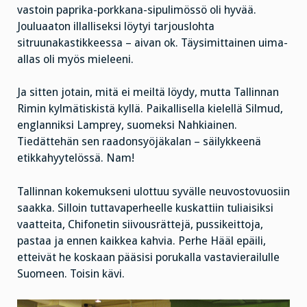
vastoin paprika-porkkana-sipulimössö oli hyvää.
Jouluaaton illalliseksi löytyi tarjouslohta
sitruunakastikkeessa – aivan ok. Täysimittainen uima-
allas oli myös mieleeni.
Ja sitten jotain, mitä ei meiltä löydy, mutta Tallinnan
Rimin kylmätiskistä kyllä. Paikallisella kielellä Silmud,
englanniksi Lamprey, suomeksi Nahkiainen.
Tiedättehän sen raadonsyöjäkalan – säilykkeenä
etikkahyytelössä. Nam!
Tallinnan kokemukseni ulottuu syvälle neuvostovuosiin
saakka. Silloin tuttavaperheelle kuskattiin tuliaisiksi
vaatteita, Chifonetin siivousrättejä, pussikeittoja,
pastaa ja ennen kaikkea kahvia. Perhe Hääl epäili,
etteivät he koskaan pääsisi porukalla vastavierailulle
Suomeen. Toisin kävi.