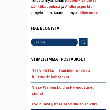
Tutustu myös Juhan
Kaupunkitaidetta
sähkökaapeissa
ja
Ahdistuspurkit
-
projekteihin. Kuuntele myös
äänirunot
.
HAE BLOGISTA
Search
Search
for
VIIMEISIMMÄT POSTAUKSET
TEEN KUTSU – TaoLinin runoissa
kulttuurit kohtaavat
Viggo Wallensköld ja Hypnoottiset
sienet
Lydia Davis, itsetietoisuuden taikuri