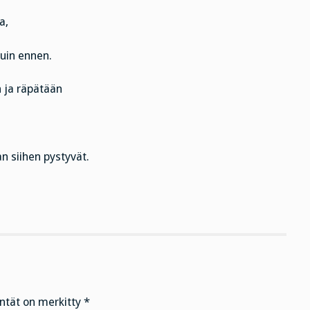
a,
kuin ennen.
 ja räpätään
an siihen pystyvät.
entät on merkitty
*