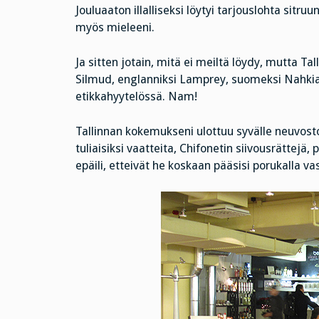
Jouluaaton illalliseksi löytyi tarjouslohta sitr
myös mieleeni.
Ja sitten jotain, mitä ei meiltä löydy, mutta Tall
Silmud, englanniksi Lamprey, suomeksi Nahkia
etikkahyytelössä. Nam!
Tallinnan kokemukseni ulottuu syvälle neuvostov
tuliaisiksi vaatteita, Chifonetin siivousrättejä
epäili, etteivät he koskaan pääsisi porukalla va