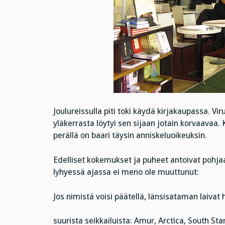
Joulureissulla piti toki käydä kirjakaupassa. 
yläkerrasta löytyi sen sijaan jotain korvaavaa. 
perällä on baari täysin anniskeluoikeuksin.
Edelliset kokemukset ja puheet antoivat pohjaa,
lyhyessä ajassa ei meno ole muuttunut:
Jos nimistä voisi päätellä, länsisataman laivat 
suurista seikkailuista: Amur, Arctica, South St