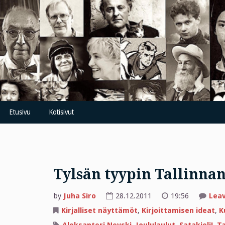
Skip
to
content
Etusivu
Kotisivut
Tylsän tyypin Tallinnan
by
Juha Siro
28.12.2011
19:56
Lea
Kirjalliset näyttämöt
,
Kirjoittamisen ideat
,
K