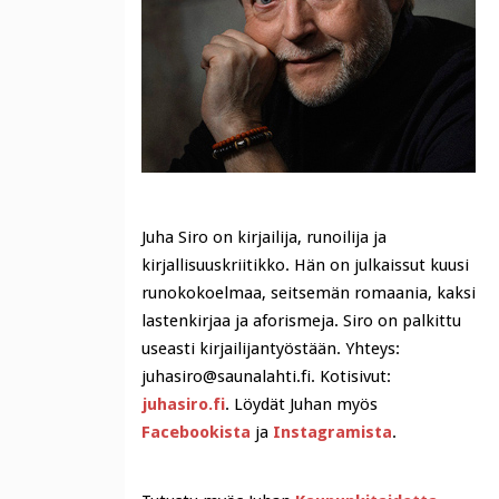
Juha Siro on kirjailija, runoilija ja
kirjallisuuskriitikko. Hän on julkaissut kuusi
runokokoelmaa, seitsemän romaania, kaksi
lastenkirjaa ja aforismeja. Siro on palkittu
useasti kirjailijantyöstään. Yhteys:
juhasiro@saunalahti.fi. Kotisivut:
juhasiro.fi
. Löydät Juhan myös
Facebookista
ja
Instagramista
.