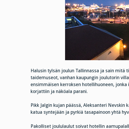
Halusin tylsän joulun Tallinnassa ja sain mitä t
taidemuseot, vanhan kaupungin joulutorin villat
ensimmäisen kerroksen hotellihuoneen, jonka i
korjattiin ja näköala parani.
Pikk Jalgin kujan päässä, Aleksanteri Nevskin ka
katua syntejään ja pyrkiä tasapainoon yhtä hy
Pakolliset joululaulut soivat hotellin aamupalal