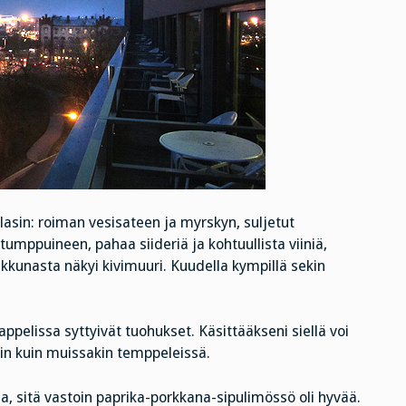
ilasin: roiman vesisateen ja myrskyn, suljetut
umppuineen, pahaa siideriä ja kohtuullista viiniä,
kkunasta näkyi kivimuuri. Kuudella kympillä sekin
ppelissa syttyivät tuohukset. Käsittääkseni siellä voi
vin kuin muissakin temppeleissä.
la, sitä vastoin paprika-porkkana-sipulimössö oli hyvää.