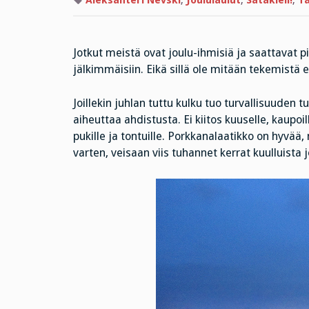
Aleksanteri Nevski
,
Joululaulut
,
Satakieli!
,
Ta
Jotkut meistä ovat joulu-ihmisiä ja saattavat p
jälkimmäisiin. Eikä sillä ole mitään tekemist
Joillekin juhlan tuttu kulku tuo turvallisuuden 
aiheuttaa ahdistusta. Ei kiitos kuuselle, kaupoill
pukille ja tontuille. Porkkanalaatikko on hyvää
varten, veisaan viis tuhannet kerrat kuulluista j