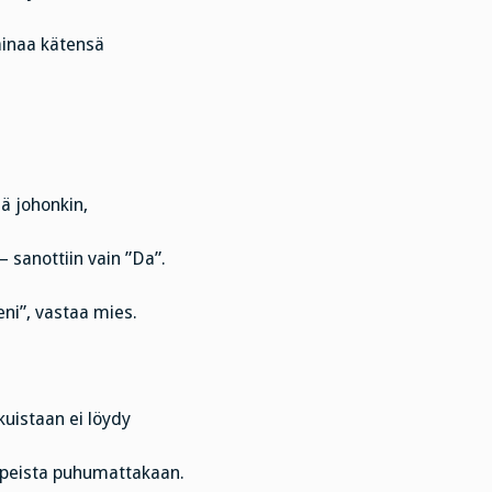
ainaa kätensä
iä johonkin,
– sanottiin vain ”Da”.
eni”, vastaa mies.
kuistaan ei löydy
opeista puhumattakaan.