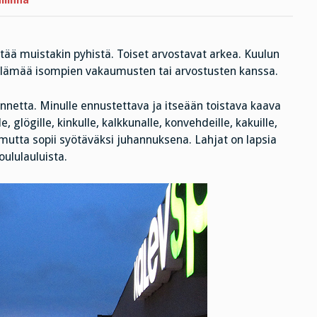
llinna
itää muistakin pyhistä. Toiset arvostavat arkea. Kuulun
ä elämää isompien vakaumusten tai arvostusten kanssa.
tunnetta. Minulle ennustettava ja itseään toistava kaava
e, glögille, kinkulle, kalkkunalle, konvehdeille, kakuille,
, mutta sopii syötäväksi juhannuksena. Lahjat on lapsia
oululauluista.