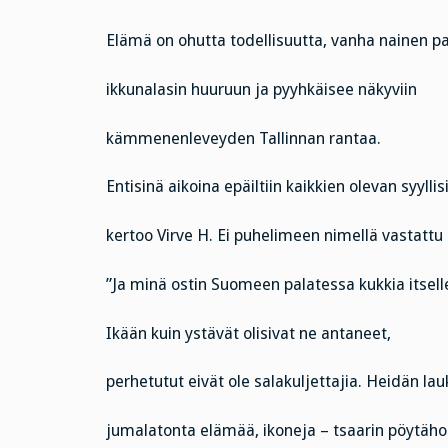
Elämä on ohutta todellisuutta, vanha nainen p
ikkunalasin huuruun ja pyyhkäisee näkyviin
kämmenenleveyden Tallinnan rantaa.
Entisinä aikoina epäiltiin kaikkien olevan syyllis
kertoo Virve H. Ei puhelimeen nimellä vastattu 
”Ja minä ostin Suomeen palatessa kukkia itsell
Ikään kuin ystävät olisivat ne antaneet,
perhetutut eivät ole salakuljettajia. Heidän lau
jumalatonta elämää, ikoneja – tsaarin pöytäh