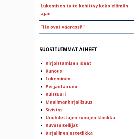
Lukemisen taito kehittyy koko elämän
ajan
”He ovat väärässä”
SUOSITUIMMAT AIHEET
Kirjoittamisen ideat
Runous
Lukeminen
Perjantairuno
Kulttuuri
Maailmankirjallisuus
Sivistys
Unohdettujen runojen klinikka
Kuvataiteilijat
Kirjallinen estetiikka