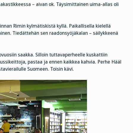
uunakastikkeessa – aivan ok. Täysimittainen uima-allas oli
innan Rimin kylmätiskistä kyllä. Paikallisella kielellä
inen. Tiedättehän sen raadonsyöjäkalan – säilykkeenä
uosiin saakka. Silloin tuttavaperheelle kuskattiin
, pussikeittoja, pastaa ja ennen kaikkea kahvia. Perhe Hääl
stavierailulle Suomeen. Toisin kävi.