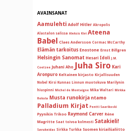
AVAINSANAT
Aamulehti
Adolf Hitler
Akropolis
Ateena
Alastalon salissa
Aleksis Kivi
Babel
Claes Andersson
Cormac McCarthy
Elämän tarkoitus
Enostone
Ernst Billgren
Helsingin Sanomat
Idoli
Hesari
J.M.
Juha Siro
Kari
Juhani Aho
Coetzee
Aronpuro
Keltainen kirjasto
Kirjallisuuden
Nobel
Kirsi Kunnas
Linnun muotokuva
Marilynin
hiuspinni
Mika Waltari
Michel de Montaigne
Mirkka
Musta runokirja
ntamo
Rekola
Palladium Kirjat
Pentti Saarikoski
Raymond Carver
Pyynikin Trikoo
Réne
Satakieli!
Magritte
Saat toivoa kolmesti
Suomen kirjailijaliitto
Sirkka Turkka
Savukeidas