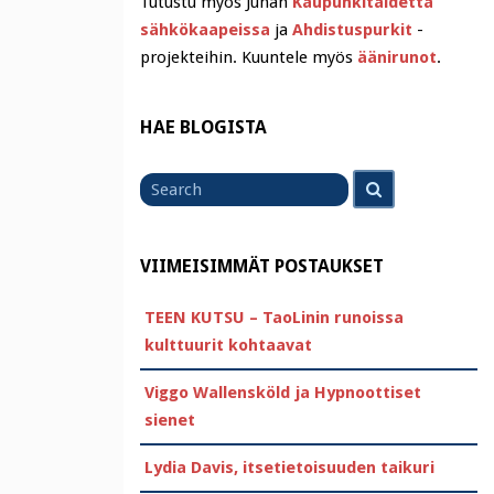
Tutustu myös Juhan
Kaupunkitaidetta
sähkökaapeissa
ja
Ahdistuspurkit
-
projekteihin. Kuuntele myös
äänirunot
.
HAE BLOGISTA
Search
Search
for
VIIMEISIMMÄT POSTAUKSET
TEEN KUTSU – TaoLinin runoissa
kulttuurit kohtaavat
Viggo Wallensköld ja Hypnoottiset
sienet
Lydia Davis, itsetietoisuuden taikuri