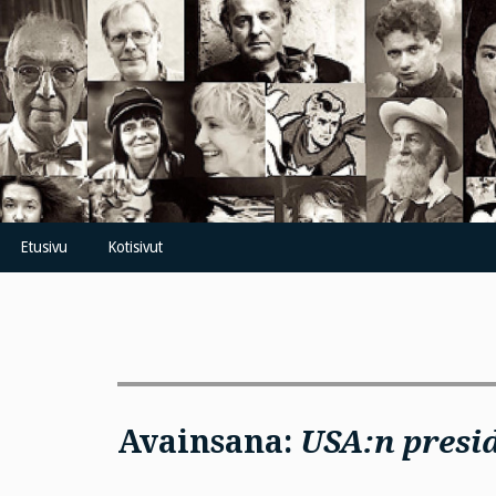
Skip
to
content
Etusivu
Kotisivut
Avainsana:
USA:n presi