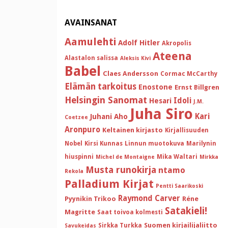
AVAINSANAT
Aamulehti
Adolf Hitler
Akropolis
Ateena
Alastalon salissa
Aleksis Kivi
Babel
Claes Andersson
Cormac McCarthy
Elämän tarkoitus
Enostone
Ernst Billgren
Helsingin Sanomat
Idoli
Hesari
J.M.
Juha Siro
Kari
Juhani Aho
Coetzee
Aronpuro
Keltainen kirjasto
Kirjallisuuden
Nobel
Kirsi Kunnas
Linnun muotokuva
Marilynin
hiuspinni
Mika Waltari
Michel de Montaigne
Mirkka
Musta runokirja
ntamo
Rekola
Palladium Kirjat
Pentti Saarikoski
Raymond Carver
Pyynikin Trikoo
Réne
Satakieli!
Magritte
Saat toivoa kolmesti
Suomen kirjailijaliitto
Sirkka Turkka
Savukeidas