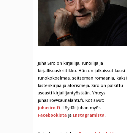
Juha Siro on kirjailija, runoilija ja
kirjallisuuskriitikko. Hän on julkaissut kuusi
runokokoelmaa, seitsemän romaania, kaksi
lastenkirjaa ja aforismeja. Siro on palkittu
useasti kirjailijantyöstään. Yhteys:
juhasiro@saunalahti.fi. Kotisivut:
juhasiro.fi
. Löydät Juhan myös
Facebookista
ja
Instagramista
.