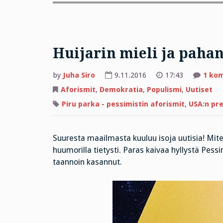
Huijarin mieli ja paha
by
Juha Siro
9.11.2016
17:43
1 ko
Aforismit
,
Demokratia
,
Populismi
,
Uutiset
Piru parka - pessimistin aforismit
,
USA:n pre
Suuresta maailmasta kuuluu isoja uutisia! Mi
huumorilla tietysti. Paras kaivaa hyllystä Pessim
taannoin kasannut.