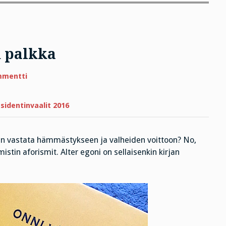
n palkka
artikkeliin
mmentti
Huijarin
mieli
ja
pahan
sidentinvaalit 2016
palkka
ten vastata hämmästykseen ja valheiden voittoon? No,
istin aforismit. Alter egoni on sellaisenkin kirjan