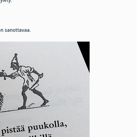
ylety.
ten sanottavaa.