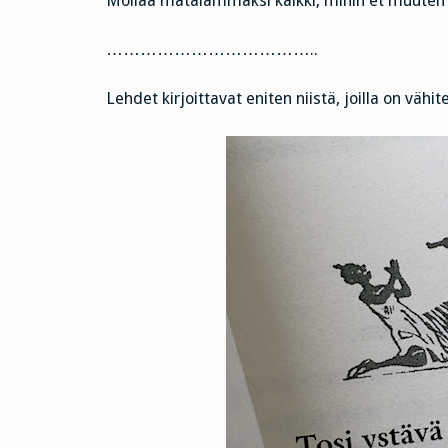
Mollaa matalammaksi kaikki, mihin et muuten 
………………………………..
Lehdet kirjoittavat eniten niistä, joilla on vähi