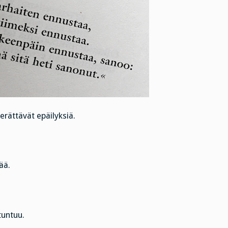
erättävät epäilyksiä.
ää.
tuntuu.