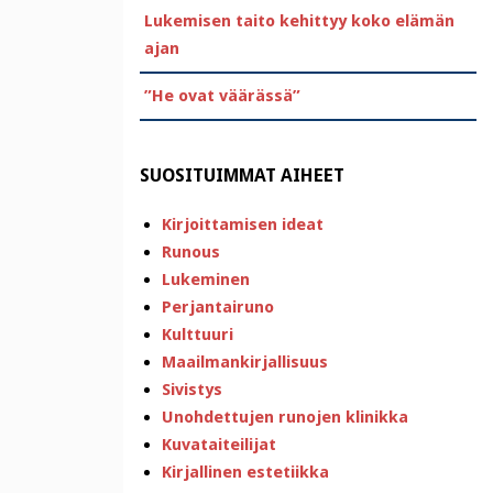
Lukemisen taito kehittyy koko elämän
ajan
”He ovat väärässä”
SUOSITUIMMAT AIHEET
Kirjoittamisen ideat
Runous
Lukeminen
Perjantairuno
Kulttuuri
Maailmankirjallisuus
Sivistys
Unohdettujen runojen klinikka
Kuvataiteilijat
Kirjallinen estetiikka