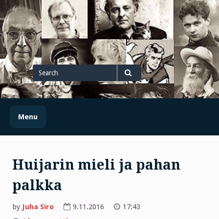
Skip
to
content
Search
for
Search
Menu
Huijarin mieli ja pahan
palkka
by
Juha Siro
9.11.2016
17:43