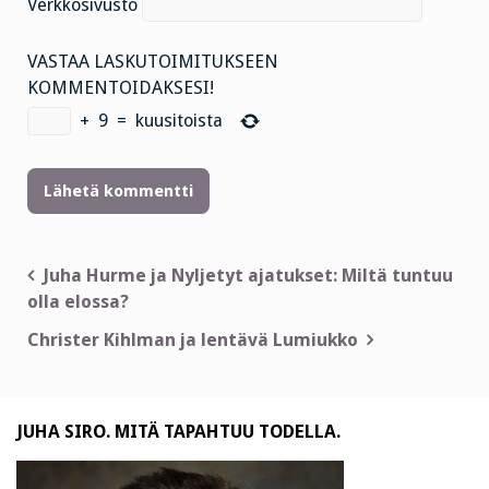
Verkkosivusto
VASTAA LASKUTOIMITUKSEEN
KOMMENTOIDAKSESI!
+
9
=
kuusitoista
Artikkelien
Juha Hurme ja Nyljetyt ajatukset: Miltä tuntuu
olla elossa?
selaus
Christer Kihlman ja lentävä Lumiukko
JUHA SIRO. MITÄ TAPAHTUU TODELLA.