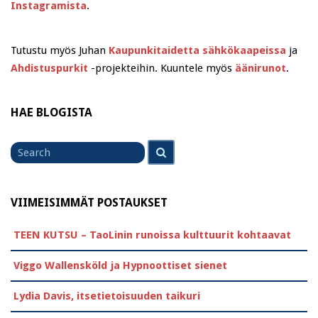
Instagramista
.
Tutustu myös Juhan
Kaupunkitaidetta sähkökaapeissa
ja
Ahdistuspurkit
-projekteihin. Kuuntele myös
äänirunot
.
HAE BLOGISTA
Search
Search
for
VIIMEISIMMÄT POSTAUKSET
TEEN KUTSU – TaoLinin runoissa kulttuurit kohtaavat
Viggo Wallensköld ja Hypnoottiset sienet
Lydia Davis, itsetietoisuuden taikuri