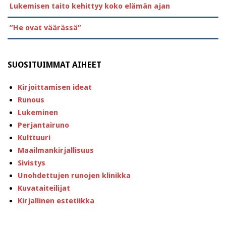
Lukemisen taito kehittyy koko elämän ajan
”He ovat väärässä”
SUOSITUIMMAT AIHEET
Kirjoittamisen ideat
Runous
Lukeminen
Perjantairuno
Kulttuuri
Maailmankirjallisuus
Sivistys
Unohdettujen runojen klinikka
Kuvataiteilijat
Kirjallinen estetiikka