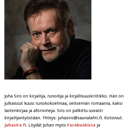
Juha Siro on kirjailija, runoilija ja kirjallisuuskriitikko. Hän on
julkaissut kuusi runokokoelmaa, seitsemän romaania, kaksi
lastenkirjaa ja aforismeja. Siro on palkittu useasti
kirjailijantyöstään. Yhteys: juhasiro@saunalahti.fi. Kotisivut:
juhasiro.fi
. Löydät Juhan myös
Facebookista
ja