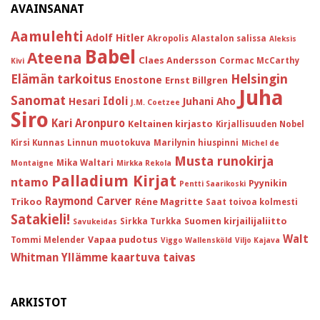
AVAINSANAT
Aamulehti
Adolf Hitler
Akropolis
Alastalon salissa
Aleksis
Babel
Ateena
Claes Andersson
Cormac McCarthy
Kivi
Helsingin
Elämän tarkoitus
Enostone
Ernst Billgren
Juha
Sanomat
Idoli
Hesari
Juhani Aho
J.M. Coetzee
Siro
Kari Aronpuro
Keltainen kirjasto
Kirjallisuuden Nobel
Kirsi Kunnas
Linnun muotokuva
Marilynin hiuspinni
Michel de
Musta runokirja
Mika Waltari
Montaigne
Mirkka Rekola
Palladium Kirjat
ntamo
Pyynikin
Pentti Saarikoski
Raymond Carver
Trikoo
Réne Magritte
Saat toivoa kolmesti
Satakieli!
Suomen kirjailijaliitto
Sirkka Turkka
Savukeidas
Walt
Vapaa pudotus
Tommi Melender
Viggo Wallensköld
Viljo Kajava
Whitman
Yllämme kaartuva taivas
ARKISTOT