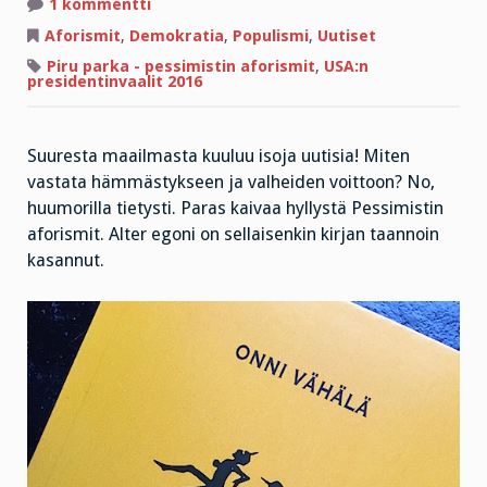
artikkeliin
1 kommentti
Huijarin
mieli
Aforismit
,
Demokratia
,
Populismi
,
Uutiset
ja
pahan
Piru parka - pessimistin aforismit
,
USA:n
palkka
presidentinvaalit 2016
Suuresta maailmasta kuuluu isoja uutisia! Miten
vastata hämmästykseen ja valheiden voittoon? No,
huumorilla tietysti. Paras kaivaa hyllystä Pessimistin
aforismit. Alter egoni on sellaisenkin kirjan taannoin
kasannut.