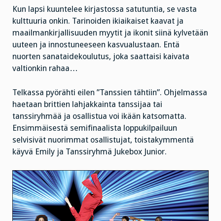
Kun lapsi kuuntelee kirjastossa satutuntia, se vasta
kulttuuria onkin. Tarinoiden ikiaikaiset kaavat ja
maailmankirjallisuuden myytit ja ikonit siinä kylvetään
uuteen ja innostuneeseen kasvualustaan. Entä
nuorten sanataidekoulutus, joka saattaisi kaivata
valtionkin rahaa…
Telkassa pyörähti eilen ”Tanssien tähtiin”. Ohjelmassa
haetaan brittien lahjakkainta tanssijaa tai
tanssiryhmää ja osallistua voi ikään katsomatta.
Ensimmäisestä semifinaalista loppukilpailuun
selvisivät nuorimmat osallistujat, toistakymmentä
käyvä Emily ja Tanssiryhmä Jukebox Junior.