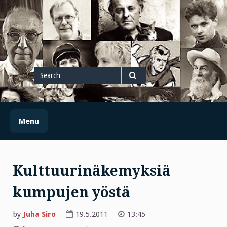
Skip
to
content
Search
for
Search
Menu
Kulttuurinäkemyksiä
kumpujen yöstä
by
Juha Siro
19.5.2011
13:45