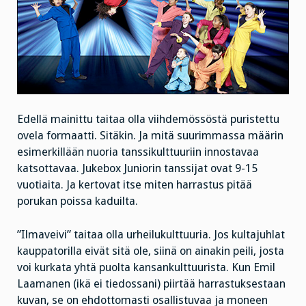
Edellä mainittu taitaa olla viihdemössöstä puristettu
ovela formaatti. Sitäkin. Ja mitä suurimmassa määrin
esimerkillään nuoria tanssikulttuuriin innostavaa
katsottavaa. Jukebox Juniorin tanssijat ovat 9-15
vuotiaita. Ja kertovat itse miten harrastus pitää
porukan poissa kaduilta.
”Ilmaveivi” taitaa olla urheilukulttuuria. Jos kultajuhlat
kauppatorilla eivät sitä ole, siinä on ainakin peili, josta
voi kurkata yhtä puolta kansankulttuurista. Kun Emil
Laamanen (ikä ei tiedossani)
piirtää harrastuksestaan
kuvan, se on ehdottomasti osallistuvaa ja moneen