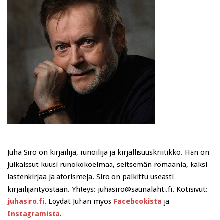
Juha Siro on kirjailija, runoilija ja kirjallisuuskriitikko. Hän on
julkaissut kuusi runokokoelmaa, seitsemän romaania, kaksi
lastenkirjaa ja aforismeja. Siro on palkittu useasti
kirjailijantyöstään. Yhteys: juhasiro@saunalahti.fi. Kotisivut:
juhasiro.fi
. Löydät Juhan myös
Facebookista
ja
Instagramista
.