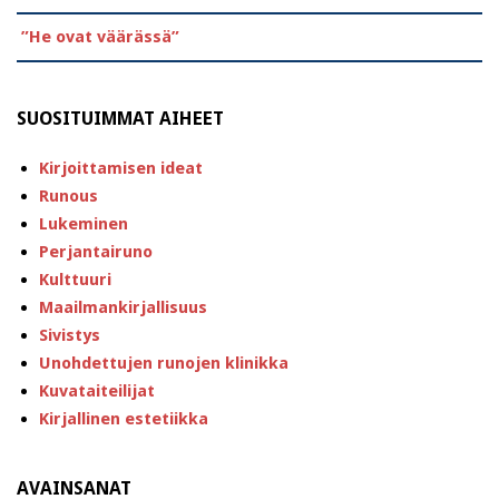
”He ovat väärässä”
SUOSITUIMMAT AIHEET
Kirjoittamisen ideat
Runous
Lukeminen
Perjantairuno
Kulttuuri
Maailmankirjallisuus
Sivistys
Unohdettujen runojen klinikka
Kuvataiteilijat
Kirjallinen estetiikka
AVAINSANAT