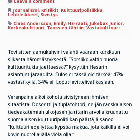
on
Leave a comment
Kulttuurinäkemyksiä
kumpujen
Journalismi
,
Kritiikit
,
Kulttuuripolitiikka
,
yöstä
Lehtileikkeet
,
Sivistys
Claes Andersson
,
Emily
,
HS-raati
,
Jukebox Junior
,
Korkeakulttuuri
,
Tanssien tähtiin
,
Vastakulttuuri
Tovi sitten aamukahvini valahti väärään kurkkuun
silkasta hämmästyksestä. ”Sorsiiko valtio nuoria
kulttuuritukia jaettaessa?” kysyttiin Hesarin
asiantuntijaraadilta. Tulos ei tässä ole tärkeä: 47%
vastasi kyllä, 34% ei. Loput levittelivät käsiään.
Verenpaine alkoi kohota sivistyneen ihmisen
sitaatista. Dosentti ja tuplatohtori, neljän ranskalaisen
tiedeakatemian ulkojäsen ja ritarin arvolla kruunattu
suomalaisen kulttuuripolitiikan päättäjä sanoo:
”Kulttuuri edellyttää kypsää makua, jota kaikilla ei voi
kovin nuorella iällä vielä olla.”