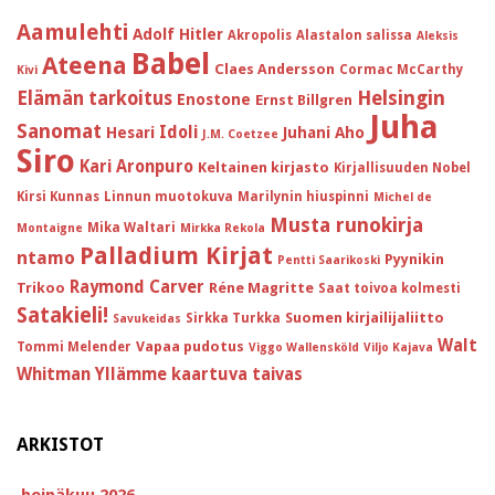
Aamulehti
Adolf Hitler
Akropolis
Alastalon salissa
Aleksis
Babel
Ateena
Claes Andersson
Cormac McCarthy
Kivi
Helsingin
Elämän tarkoitus
Enostone
Ernst Billgren
Juha
Sanomat
Idoli
Hesari
Juhani Aho
J.M. Coetzee
Siro
Kari Aronpuro
Keltainen kirjasto
Kirjallisuuden Nobel
Kirsi Kunnas
Linnun muotokuva
Marilynin hiuspinni
Michel de
Musta runokirja
Mika Waltari
Montaigne
Mirkka Rekola
Palladium Kirjat
ntamo
Pyynikin
Pentti Saarikoski
Raymond Carver
Trikoo
Réne Magritte
Saat toivoa kolmesti
Satakieli!
Suomen kirjailijaliitto
Sirkka Turkka
Savukeidas
Walt
Vapaa pudotus
Tommi Melender
Viggo Wallensköld
Viljo Kajava
Whitman
Yllämme kaartuva taivas
ARKISTOT