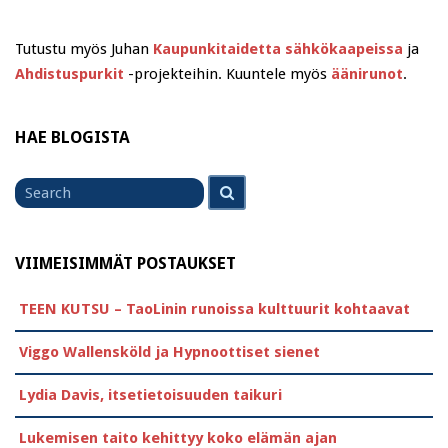
Tutustu myös Juhan
Kaupunkitaidetta sähkökaapeissa
ja
Ahdistuspurkit
-projekteihin. Kuuntele myös
äänirunot
.
HAE BLOGISTA
Search
Search
for
VIIMEISIMMÄT POSTAUKSET
TEEN KUTSU – TaoLinin runoissa kulttuurit kohtaavat
Viggo Wallensköld ja Hypnoottiset sienet
Lydia Davis, itsetietoisuuden taikuri
Lukemisen taito kehittyy koko elämän ajan