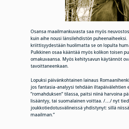
Osansa maailmankuvasta saa myös neuvostosu
kuin aihe nousi länsilehdistön puheenaiheeks
kriittisyydestään huolimatta se on lopulta humaa
Pulkkinen osaa kääntää myös kolikon toisen pu
omakuvaansa. Myös kehitysavun käytännöt ovat
tavoittaneenkaan.
Lopuksi päivänkohtainen lainaus Romaanihenkilö
jos fantasia-analyysi tehdään iltapäivälehti
”romahduksen” tilassa, paitsi niinä harvoina päiv
lisääntyy, tai suomalainen voittaa. /…/ nyt ti
joukkotiedotusvälineissä yhdistynyt: sillä niiss
maailman.”