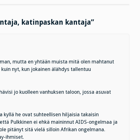
antaja, katinpaskan kantaja”
eman, mutta en yhtään muista mitä olen mahtanut
in kuin nyt, kun jokainen älähdys tallentuu
 hävisi jo kuolleen vanhuksen taloon, jossa asuvat
kyllä he ovat suhteellisen hiljaisia takaisin
, että Pulkkinen ei ehkä maininnut AIDS-ongelmaa ja
ole pitänyt sitä vielä silloin Afrikan ongelmana.
y-ihmiset.