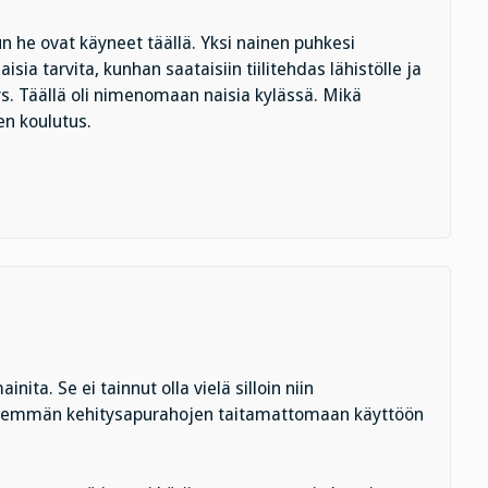
 he ovat käyneet täällä. Yksi nainen puhkesi
ia tarvita, kunhan saataisiin tiilitehdas lähistölle ja
itys. Täällä oli nimenomaan naisia kylässä. Mikä
en koulutus.
ita. Se ei tainnut olla vielä silloin niin
y enemmän kehitysapurahojen taitamattomaan käyttöön