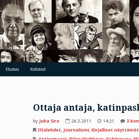
Skip
to
content
Etusivu
Kotisivut
Ottaja antaja, katinpa
by
Juha Siro
26.5.2011
14:21
3 ko
Iltalehdet
,
Journalismi
,
Kirjalliset näyttämöt