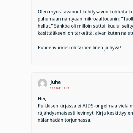
Olen myös tavannut kehitysavun kohteita kun
puhumaan nähtyään mikroaaltouunin: ”Tuollais
hellat.” Sähköä oli milloin sattui, kuului sel
käsittääkseni on tärkeätä, aivan kuten naist
Puheenvuorosi oli tarpeellinen ja hyvä!
Juha
27.5.2011 12:47
Hei,
Pulkkisen kirjassa ei AIDS-ongelmaa vielä main
räjähdysmäisesti levinnyt. Kirja keskitty
nälänhädän torjunnassa.