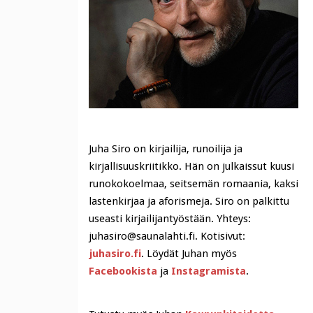
Juha Siro on kirjailija, runoilija ja
kirjallisuuskriitikko. Hän on julkaissut kuusi
runokokoelmaa, seitsemän romaania, kaksi
lastenkirjaa ja aforismeja. Siro on palkittu
useasti kirjailijantyöstään. Yhteys:
juhasiro@saunalahti.fi. Kotisivut:
juhasiro.fi
. Löydät Juhan myös
Facebookista
ja
Instagramista
.