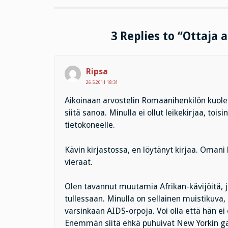
3 Replies to “Ottaja 
Ripsa
26.5.2011 18:31
Aikoinaan arvostelin Romaanihenkilön kuol
siitä sanoa. Minulla ei ollut leikekirjaa, tois
tietokoneelle.
Kävin kirjastossa, en löytänyt kirjaa. Omani
vieraat.
Olen tavannut muutamia Afrikan-kävijöitä, ja 
tullessaan. Minulla on sellainen muistikuva
varsinkaan AIDS-orpoja. Voi olla että hän ei 
Enemmän siitä ehkä puhuivat New Yorkin ga