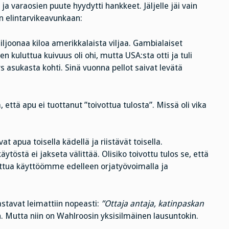
 ja varaosien puute hyydytti hankkeet. Jäljelle jäi vain
 elintarvikeavunkaan:
joonaa kiloa amerikkalaista viljaa. Gambialaiset
n kuluttua kuivuus oli ohi, mutta USA:sta otti ja tuli
s asukasta kohti. Sinä vuonna pellot saivat levätä
että apu ei tuottanut ”toivottua tulosta”. Missä oli vika
at apua toisella kädellä ja riistävät toisella.
ytöstä ei jakseta välittää. Olisiko toivottu tulos se, että
tettua käyttöömme edelleen orjatyövoimalla ja
stavat leimattiin nopeasti:
”Ottaja antaja, katinpaskan
n. Mutta niin on Wahlroosin yksisilmäinen lausuntokin.