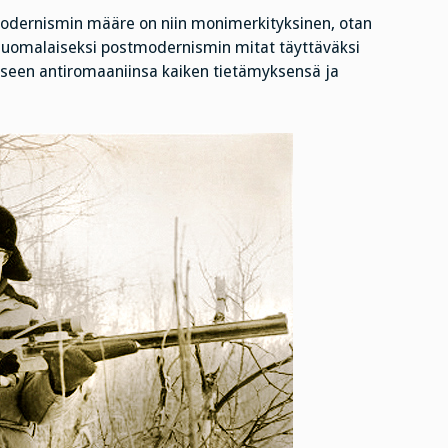
modernismin määre on niin monimerkityksinen, otan
 suomalaiseksi postmodernismin mitat täyttäväksi
riseen antiromaaniinsa kaiken tietämyksensä ja