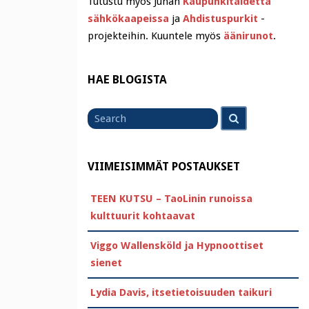
Tutustu myös Juhan
Kaupunkitaidetta
sähkökaapeissa
ja
Ahdistuspurkit
-
projekteihin. Kuuntele myös
äänirunot
.
HAE BLOGISTA
Search
Search
for
VIIMEISIMMÄT POSTAUKSET
TEEN KUTSU – TaoLinin runoissa
kulttuurit kohtaavat
Viggo Wallensköld ja Hypnoottiset
sienet
Lydia Davis, itsetietoisuuden taikuri