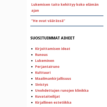
Lukemisen taito kehittyy koko elämän
ajan
”He ovat väärässä”
SUOSITUIMMAT AIHEET
Kirjoittamisen ideat
Runous
Lukeminen
Perjantairuno
Kulttuuri
Maailmankirjallisuus
Sivistys
Unohdettujen runojen klinikka
Kuvataiteilijat
Kirjallinen estetiikka