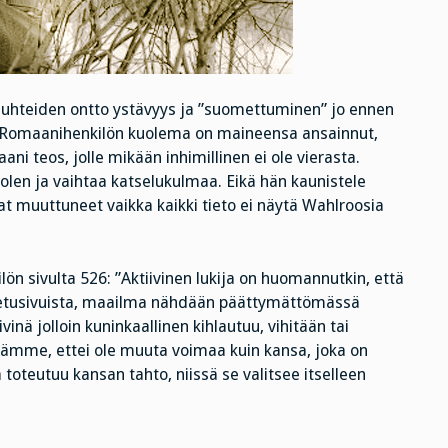
hteiden ontto ystävyys ja ”suomettuminen” jo ennen
i. Romaanihenkilön kuolema on maineensa ansainnut,
ni teos, jolle mikään inhimillinen ei ole vierasta.
olen ja vaihtaa katselukulmaa. Eikä hän kaunistele
 muuttuneet vaikka kaikki tieto ei näytä Wahlroosia
n sivulta 526: ”Aktiivinen lukija on huomannutkin, että
en etusivuista, maailma nähdään päättymättömässä
inä jolloin kuninkaallinen kihlautuu, vihitään tai
edämme, ettei ole muuta voimaa kuin kansa, joka on
ä toteutuu kansan tahto, niissä se valitsee itselleen