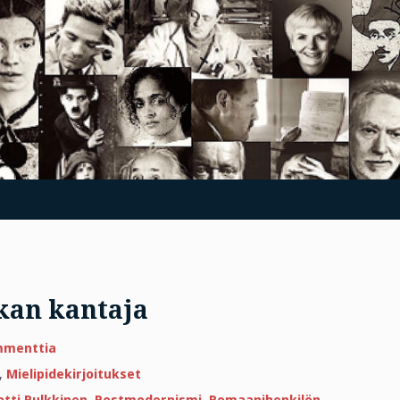
skan kantaja
artikkeliin
mmenttia
Ottaja
antaja,
,
Mielipidekirjoitukset
katinpaskan
kantaja