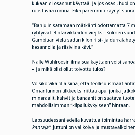
kukaan ei osannut käyttää. Ja jos osasi, huollon
ruostuvaa romua. Eikä paremmin käynyt suoran
”Banjulin satamaan mätkähti odottamatta 7 mil
ryhtyivät elintarvikkeiden viejiksi. Kolmen vuode
Gambiaan vielä sadan kilon riisi- ja durralähety
kesannolla ja riisiviina kävi.”
Nalle Wahlroosin ilmaisua käyttäen voisi sanoa, 
– ja mikä olisi ollut toivottu tulos?
Voisiko vika olla siinä, että teollisuusmaat antav
Omantunnon tilkkeeksi riittää apu, jonka jatkokä
mineraalit, kahvit ja banaanit on saatava tuo
mahdollisimman ”kilpailukykyiseen” hintaan.
Lapsuudessani edellä kuvattua toimintaa harra
kantaja”
. Juttuni on valikoiva ja mustavalkoine