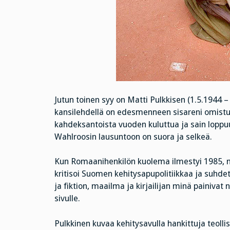
Jutun toinen syy on Matti Pulkkisen (1.5.1944 
kansilehdellä on edesmenneen sisareni omistus
kahdeksantoista vuoden kuluttua ja sain loppu
Wahlroosin lausuntoon on suora ja selkeä.
Kun Romaanihenkilön kuolema ilmestyi 1985, m
kritisoi Suomen kehitysapupolitiikkaa ja suhdet
ja fiktion, maailma ja kirjailijan minä painivat ni
sivulle.
Pulkkinen kuvaa kehitysavulla hankittuja teollis