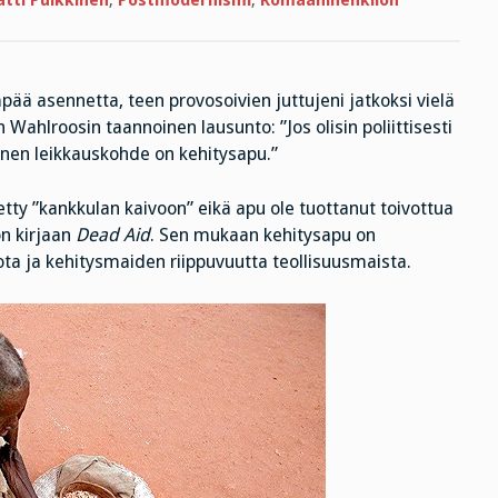
tti Pulkkinen
,
Postmodernismi
,
Romaanihenkilön
pää asennetta, teen provosoivien juttujeni jatkoksi vielä
ahlroosin taannoinen lausunto: ”Jos olisin poliittisesti
äinen leikkauskohde on kehitysapu.”
tty ”kankkulan kaivoon” eikä apu ole tuottanut toivottua
n kirjaan
Dead Aid
. Sen mukaan kehitysapu on
ota ja kehitysmaiden riippuvuutta teollisuusmaista.