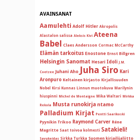
AVAINSANAT
Aamulehti
Adolf Hitler
Akropolis
Ateena
Alastalon salissa
Aleksis Kivi
Babel
Claes Andersson
Cormac McCarthy
Elämän tarkoitus
Enostone
Ernst Billgren
Helsingin Sanomat
Idoli
Hesari
J.M.
Juha Siro
Kari
Juhani Aho
Coetzee
Aronpuro
Keltainen kirjasto
Kirjallisuuden
Nobel
Kirsi Kunnas
Linnun muotokuva
Marilynin
hiuspinni
Mika Waltari
Michel de Montaigne
Mirkka
Musta runokirja
ntamo
Rekola
Palladium Kirjat
Pentti Saarikoski
Raymond Carver
Pyynikin Trikoo
Réne
Satakieli!
Magritte
Saat toivoa kolmesti
Suomen kirjailijaliitto
Sirkka Turkka
Savukeidas