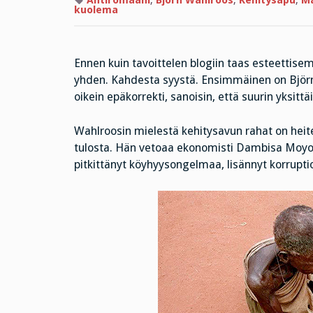
Antiromaani
,
Björn Wahlroos
,
Kehitysapu
,
Ma
kuolema
Ennen kuin tavoittelen blogiin taas esteettisem
yhden. Kahdesta syystä. Ensimmäinen on Björn W
oikein epäkorrekti, sanoisin, että suurin yksitt
Wahlroosin mielestä kehitysavun rahat on heite
tulosta. Hän vetoaa ekonomisti Dambisa Moyo
pitkittänyt köyhyysongelmaa, lisännyt korrupti