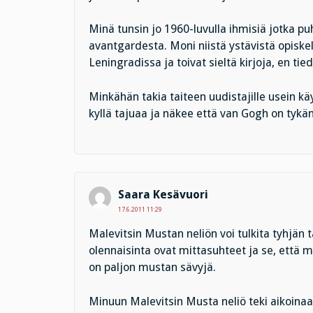
Minä tunsin jo 1960-luvulla ihmisiä jotka pu
avantgardesta. Moni niistä ystävistä opiskel
Leningradissa ja toivat sieltä kirjoja, en tie
Minkähän takia taiteen uudistajille usein kä
kyllä tajuaa ja näkee että van Gogh on tykän
Saara Kesävuori
17.6.2011 11:29
Malevitsin Mustan neliön voi tulkita tyhjän 
olennaisinta ovat mittasuhteet ja se, että 
on paljon mustan sävyjä.
Minuun Malevitsin Musta neliö teki aikoina