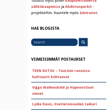
Tutustu myös Juhan
Kaupunkitaidetta
sähkökaapeissa
ja
Ahdistuspurkit
-
projekteihin. Kuuntele myös
äänirunot
.
HAE BLOGISTA
Search
Search
for
VIIMEISIMMÄT POSTAUKSET
TEEN KUTSU – TaoLinin runoissa
kulttuurit kohtaavat
Viggo Wallensköld ja Hypnoottiset
sienet
Lydia Davis, itsetietoisuuden taikuri