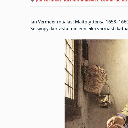
Jan Vermeer
,
Kasimir Malevits
,
Leonardo da 
Jan Vermeer maalasi Maitotyttönsä 1658–1660. 
Se syöpyi kerrasta mieleen eikä varmasti kato