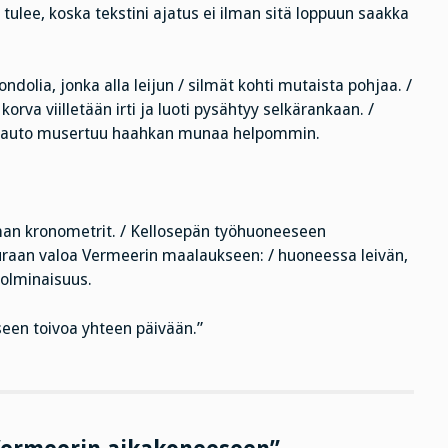
tulee, koska tekstini ajatus ei ilman sitä loppuun saakka
dolia, jonka alla leijun / silmät kohti mutaista pohjaa. /
 korva viilletään irti ja luoti pysähtyy selkärankaan. /
 / auto musertuu haahkan munaa helpommin.
eman kronometrit. / Kellosepän työhuoneeseen
Seuraan valoa Vermeerin maalaukseen: / huoneessa leivän,
kolminaisuus.
seen toivoa yhteen päivään.”