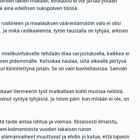
tömien lakien mukaan, evoluutio ei voi jättää yhtään
ä aina edellisen sukupolven töissä.
 roskineen ja maalauksen väärentämätön valo ei olisi
a mikä radikaaleinta, tytön taustalla on tyhjää, arkisen
mielikuvitukselle tehdään tilaa varjostuksella, kaikkea ei
sen pidemmälle. Katsokaa naulaa, siitä oikealle piirtyvä
lut kiinnitettynä jotain. Se on vain kuviteltavissa. Samoin
rkkaan Vermeerin työt matkallaan kohti mustaa neliötä.
nut syntyä tyhjästä. Ja toisin päin: kun mitään ei ole, on
tä taide antaa lohtua ja voimaa. Kliseisesti ilmaistu,
leeni kolmentoista vuoden takaisen runon
 elämänvaiheet muuttuvat ja ehdin jo katua, että lupasin