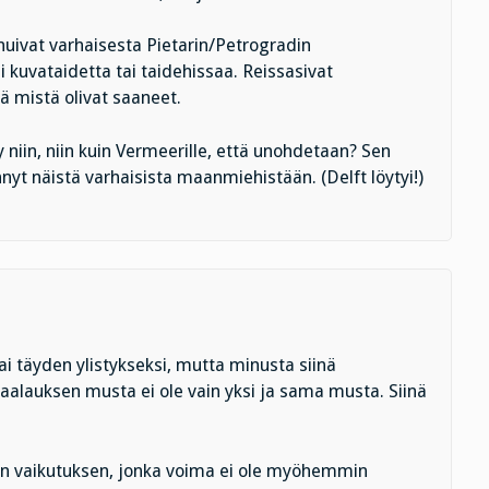
huivat varhaisesta Pietarin/Petrogradin
i kuvataidetta tai taidehissaa. Reissasivat
dä mistä olivat saaneet.
y niin, niin kuin Vermeerille, että unohdetaan? Sen
nyt näistä varhaisista maanmiehistään. (Delft löytyi!)
tai täyden ylistykseksi, mutta minusta siinä
maalauksen musta ei ole vain yksi ja sama musta. Siinä
an vaikutuksen, jonka voima ei ole myöhemmin