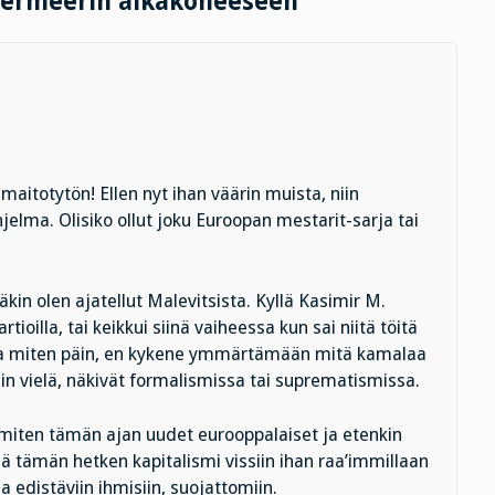
 Vermeerin aikakoneeseen”
maitotytön! Ellen nyt ihan väärin muista, niin
elma. Olisiko ollut joku Euroopan mestarit-sarja tai
äkin olen ajatellut Malevitsista. Kyllä Kasimir M.
oilla, tai keikkui siinä vaiheessa kun sai niitä töitä
asiaa miten päin, en kykene ymmärtämään mitä kamalaa
iin vielä, näkivät formalismissa tai suprematismissa.
miten tämän ajan uudet eurooppalaiset ja etenkin
ä tämän hetken kapitalismi vissiin ihan raa’immillaan
a edistäviin ihmisiin, suojattomiin.