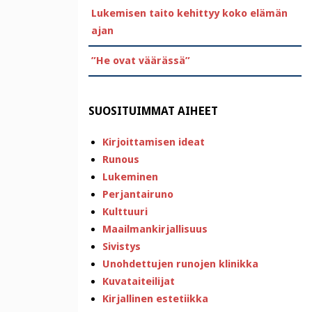
Lukemisen taito kehittyy koko elämän
ajan
”He ovat väärässä”
SUOSITUIMMAT AIHEET
Kirjoittamisen ideat
Runous
Lukeminen
Perjantairuno
Kulttuuri
Maailmankirjallisuus
Sivistys
Unohdettujen runojen klinikka
Kuvataiteilijat
Kirjallinen estetiikka