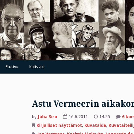
Skip
to
content
Etusivu
Kotisivut
Astu Vermeerin aikako
by
Juha Siro
16.6.2011
14:55
6 ko
Kirjalliset näyttämöt
,
Kuvataide
,
Kuvataiteili