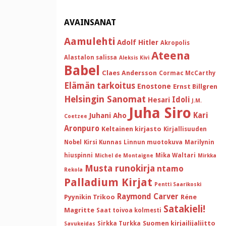
AVAINSANAT
Aamulehti
Adolf Hitler
Akropolis
Ateena
Alastalon salissa
Aleksis Kivi
Babel
Claes Andersson
Cormac McCarthy
Elämän tarkoitus
Enostone
Ernst Billgren
Helsingin Sanomat
Idoli
Hesari
J.M.
Juha Siro
Kari
Juhani Aho
Coetzee
Aronpuro
Keltainen kirjasto
Kirjallisuuden
Nobel
Kirsi Kunnas
Linnun muotokuva
Marilynin
hiuspinni
Mika Waltari
Michel de Montaigne
Mirkka
Musta runokirja
ntamo
Rekola
Palladium Kirjat
Pentti Saarikoski
Raymond Carver
Pyynikin Trikoo
Réne
Satakieli!
Magritte
Saat toivoa kolmesti
Suomen kirjailijaliitto
Sirkka Turkka
Savukeidas