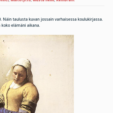
Vinci
,
Maitotyttö
,
Musta neliö
,
Rembrant
Näin taulusta kuvan jossain varhaisessa koulukirjassa.
a koko elämäni aikana.