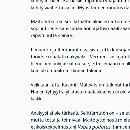
kehity loikkien. Kaikki siis tapahtuu vääjäämät
kehitysvaihetta väliin. Myös taiteen muutos itä
Maitotytön realismi lattialta lakaisemattomine
sopinut renessanssimaalarin ajatusmaailmaan. J
rapistunutta seinää.
Leonardo ja Rembrant oivalsivat, että katsojan 
tarvitse maalata näkyväksi. Vermeer vei ajatuk
hienoinen pölyjälki ilmaisee, että seinään on ol
kuin ulkomaailma ikkunan takana.
Veikkaan, että Kasimir Malevits on tutkinut ta
Hänen tyhjyyttä ylistävä maalauksensa ei ole voi
kaikki.
Analyysi ei ole tärkeää. Selittämätön on – se et
mutta totta ja toimivaa. Maitotyttö nosti mie
esikoiskokoelmastani
Vapaa pudotus
. Ihmisen