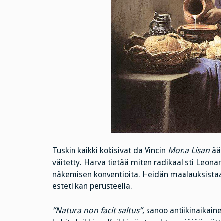
Tuskin kaikki kokisivat da Vincin
Mona Lisan
äär
väitetty. Harva tietää miten radikaalisti Leon
näkemisen konventioita. Heidän maalauksistaa
estetiikan perusteella.
”Natura non facit saltus”
, sanoo antiikinaikain