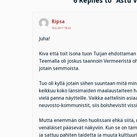
6 Replies to “Astu
Ripsa
16.6.2011 18:22
Juha!
Kiva että toit isona tuon Tuijan ehdottaman 
Teemalla oli joskus taannoin Vermeeristä ohj
jotain semmoista.
Tuo oli kyllä jotain siihen suuntaan mitä min
keikkuu koko länsimaiden maalaustaiteen harti
vielä panna näytteille. Vaikka aattelisin 
neuvosto-kommunistit, siis bolshevistit viss
Mutta enemmän olen huolissani ehkä siitä, 
venäläiset pääsevät näkyviin. Kun se on täm
ja sattuu pahiten taidetta ja muuta kulttuuri