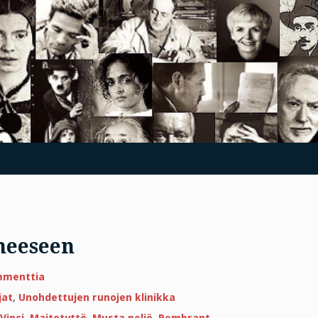
neeseen
artikkeliin
mmenttia
Astu
Vermeerin
jat
,
Unohdettujen runojen klinikka
aikakoneeseen