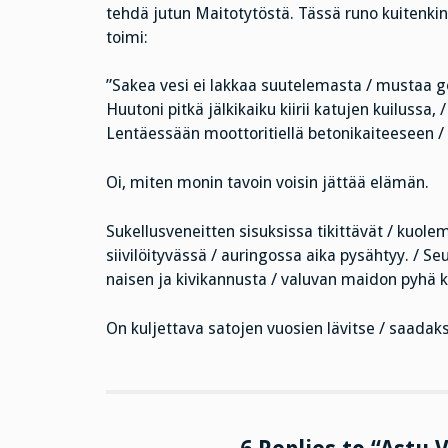
tehdä jutun Maitotytöstä. Tässä runo kuitenkin 
toimi:
”Sakea vesi ei lakkaa suutelemasta / mustaa gon
Huutoni pitkä jälkikaiku kiirii katujen kuilussa, /
Lentäessään moottoritiellä betonikaiteeseen
Oi, miten monin tavoin voisin jättää elämän.
Sukellusveneitten sisuksissa tikittävät / kuol
siivilöityvässä / auringossa aika pysähtyy. / 
naisen ja kivikannusta / valuvan maidon pyhä 
On kuljettava satojen vuosien lävitse / saadak