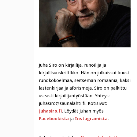
Juha Siro on kirjailija, runoilija ja
kirjallisuuskriitikko. Hän on julkaissut kuusi
runokokoelmaa, seitsemän romaania, kaksi
lastenkirjaa ja aforismeja. Siro on palkittu
useasti kirjailijantyöstään. Yhteys:
juhasiro@saunalahti.fi. Kotisivut:
juhasiro.fi
. Löydät Juhan myös
Facebookista
ja
Instagramista
.