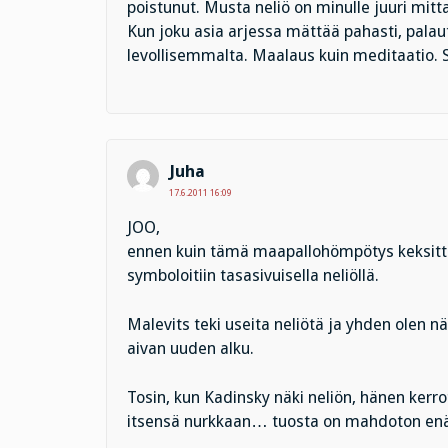
poistunut. Musta neliö on minulle juuri mit
Kun joku asia arjessa mättää pahasti, palau
levollisemmalta. Maalaus kuin meditaatio. S
Juha
17.6.2011 16:09
JOO,
ennen kuin tämä maapallohömpötys keksittiin
symboloitiin tasasivuisella neliöllä.
Malevits teki useita neliötä ja yhden olen nä
aivan uuden alku.
Tosin, kun Kadinsky näki neliön, hänen kerr
itsensä nurkkaan… tuosta on mahdoton enä