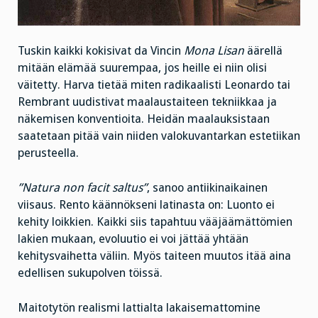
Tuskin kaikki kokisivat da Vincin
Mona Lisan
äärellä
mitään elämää suurempaa, jos heille ei niin olisi
väitetty. Harva tietää miten radikaalisti Leonardo tai
Rembrant uudistivat maalaustaiteen tekniikkaa ja
näkemisen konventioita. Heidän maalauksistaan
saatetaan pitää vain niiden valokuvantarkan estetiikan
perusteella.
”Natura non facit saltus”
, sanoo antiikinaikainen
viisaus. Rento käännökseni latinasta on: Luonto ei
kehity loikkien. Kaikki siis tapahtuu vääjäämättömien
lakien mukaan, evoluutio ei voi jättää yhtään
kehitysvaihetta väliin. Myös taiteen muutos itää aina
edellisen sukupolven töissä.
Maitotytön realismi lattialta lakaisemattomine