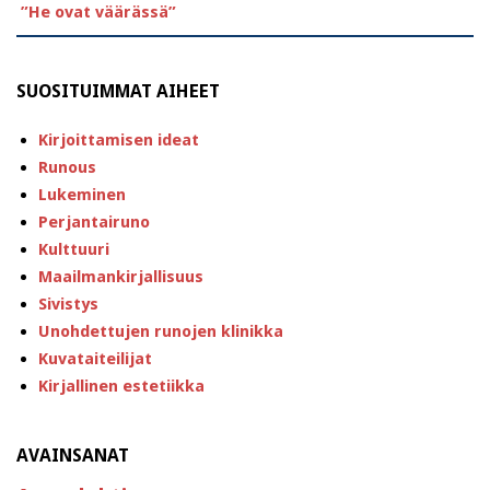
”He ovat väärässä”
SUOSITUIMMAT AIHEET
Kirjoittamisen ideat
Runous
Lukeminen
Perjantairuno
Kulttuuri
Maailmankirjallisuus
Sivistys
Unohdettujen runojen klinikka
Kuvataiteilijat
Kirjallinen estetiikka
AVAINSANAT