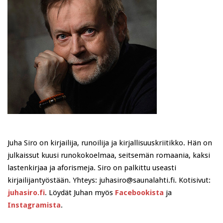
Juha Siro on kirjailija, runoilija ja kirjallisuuskriitikko. Hän on
julkaissut kuusi runokokoelmaa, seitsemän romaania, kaksi
lastenkirjaa ja aforismeja. Siro on palkittu useasti
kirjailijantyöstään. Yhteys: juhasiro@saunalahti.fi. Kotisivut:
juhasiro.fi
. Löydät Juhan myös
Facebookista
ja
Instagramista
.