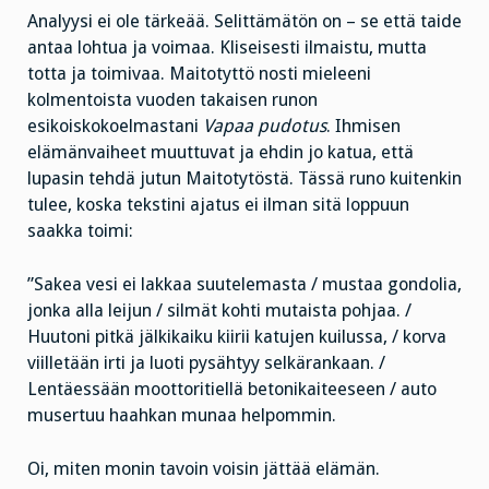
Analyysi ei ole tärkeää. Selittämätön on – se että taide
antaa lohtua ja voimaa. Kliseisesti ilmaistu, mutta
totta ja toimivaa. Maitotyttö nosti mieleeni
kolmentoista vuoden takaisen runon
esikoiskokoelmastani
Vapaa pudotus
. Ihmisen
elämänvaiheet muuttuvat ja ehdin jo katua, että
lupasin tehdä jutun Maitotytöstä. Tässä runo kuitenkin
tulee, koska tekstini ajatus ei ilman sitä loppuun
saakka toimi:
”Sakea vesi ei lakkaa suutelemasta / mustaa gondolia,
jonka alla leijun / silmät kohti mutaista pohjaa. /
Huutoni pitkä jälkikaiku kiirii katujen kuilussa, / korva
viilletään irti ja luoti pysähtyy selkärankaan. /
Lentäessään moottoritiellä betonikaiteeseen / auto
musertuu haahkan munaa helpommin.
Oi, miten monin tavoin voisin jättää elämän.