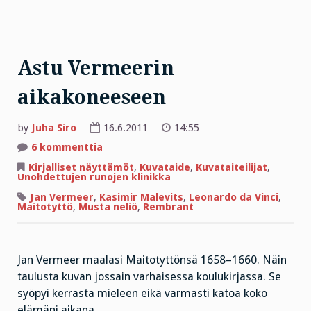
Astu Vermeerin
aikakoneeseen
by
Juha Siro
16.6.2011
14:55
artikkeliin
6 kommenttia
Astu
Vermeerin
Kirjalliset näyttämöt
,
Kuvataide
,
Kuvataiteilijat
,
aikakoneeseen
Unohdettujen runojen klinikka
Jan Vermeer
,
Kasimir Malevits
,
Leonardo da Vinci
,
Maitotyttö
,
Musta neliö
,
Rembrant
Jan Vermeer maalasi Maitotyttönsä 1658–1660. Näin
taulusta kuvan jossain varhaisessa koulukirjassa. Se
syöpyi kerrasta mieleen eikä varmasti katoa koko
elämäni aikana.