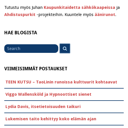
Tutustu myös Juhan
Kaupunkitaidetta sähkökaapeissa
ja
Ahdistuspurkit
-projekteihin. Kuuntele myös
äänirunot
.
HAE BLOGISTA
Search
Search
for
VIIMEISIMMÄT POSTAUKSET
TEEN KUTSU – TaoLinin runoissa kulttuurit kohtaavat
Viggo Wallensköld ja Hypnoottiset sienet
Lydia Davis, itsetietoisuuden taikuri
Lukemisen taito kehittyy koko elämän ajan