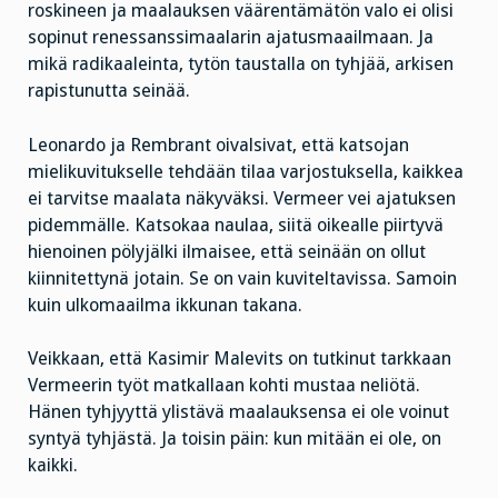
roskineen ja maalauksen väärentämätön valo ei olisi
sopinut renessanssimaalarin ajatusmaailmaan. Ja
mikä radikaaleinta, tytön taustalla on tyhjää, arkisen
rapistunutta seinää.
Leonardo ja Rembrant oivalsivat, että katsojan
mielikuvitukselle tehdään tilaa varjostuksella, kaikkea
ei tarvitse maalata näkyväksi. Vermeer vei ajatuksen
pidemmälle. Katsokaa naulaa, siitä oikealle piirtyvä
hienoinen pölyjälki ilmaisee, että seinään on ollut
kiinnitettynä jotain. Se on vain kuviteltavissa. Samoin
kuin ulkomaailma ikkunan takana.
Veikkaan, että Kasimir Malevits on tutkinut tarkkaan
Vermeerin työt matkallaan kohti mustaa neliötä.
Hänen tyhjyyttä ylistävä maalauksensa ei ole voinut
syntyä tyhjästä. Ja toisin päin: kun mitään ei ole, on
kaikki.