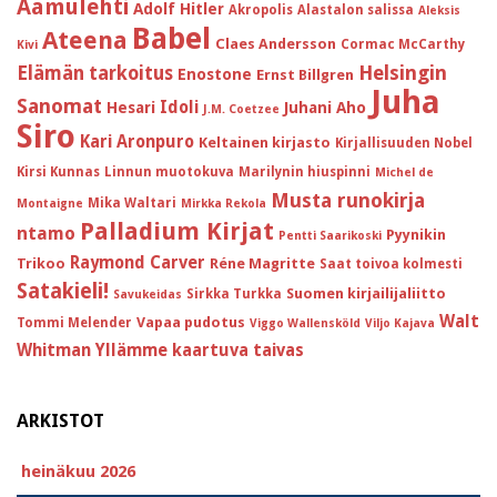
Aamulehti
Adolf Hitler
Akropolis
Alastalon salissa
Aleksis
Babel
Ateena
Claes Andersson
Cormac McCarthy
Kivi
Helsingin
Elämän tarkoitus
Enostone
Ernst Billgren
Juha
Sanomat
Idoli
Hesari
Juhani Aho
J.M. Coetzee
Siro
Kari Aronpuro
Keltainen kirjasto
Kirjallisuuden Nobel
Kirsi Kunnas
Linnun muotokuva
Marilynin hiuspinni
Michel de
Musta runokirja
Mika Waltari
Montaigne
Mirkka Rekola
Palladium Kirjat
ntamo
Pyynikin
Pentti Saarikoski
Raymond Carver
Trikoo
Réne Magritte
Saat toivoa kolmesti
Satakieli!
Suomen kirjailijaliitto
Sirkka Turkka
Savukeidas
Walt
Vapaa pudotus
Tommi Melender
Viggo Wallensköld
Viljo Kajava
Whitman
Yllämme kaartuva taivas
ARKISTOT
heinäkuu 2026