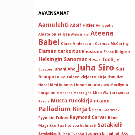
AVAINSANAT
Aamulehti
Adolf Hitler
Akropolis
Ateena
Alastalon salissa
Aleksis Kivi
Babel
Claes Andersson
Cormac McCarthy
Elämän tarkoitus
Enostone
Ernst Billgren
Helsingin Sanomat
Idoli
Hesari
J.M.
Juha Siro
Kari
Juhani Aho
Coetzee
Aronpuro
Keltainen kirjasto
Kirjallisuuden
Nobel
Kirsi Kunnas
Linnun muotokuva
Marilynin
hiuspinni
Mika Waltari
Michel de Montaigne
Mirkka
Musta runokirja
ntamo
Rekola
Palladium Kirjat
Pentti Saarikoski
Raymond Carver
Pyynikin Trikoo
Réne
Satakieli!
Magritte
Saat toivoa kolmesti
Suomen kirjailijaliitto
Sirkka Turkka
Savukeidas