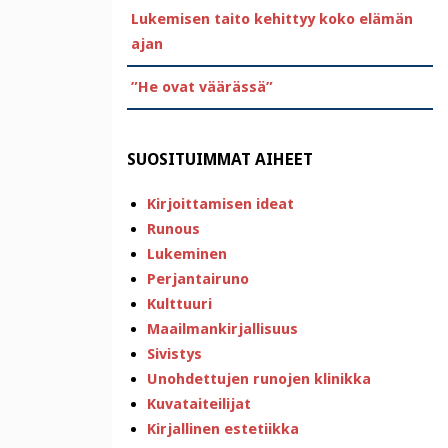
Lukemisen taito kehittyy koko elämän
ajan
”He ovat väärässä”
SUOSITUIMMAT AIHEET
Kirjoittamisen ideat
Runous
Lukeminen
Perjantairuno
Kulttuuri
Maailmankirjallisuus
Sivistys
Unohdettujen runojen klinikka
Kuvataiteilijat
Kirjallinen estetiikka