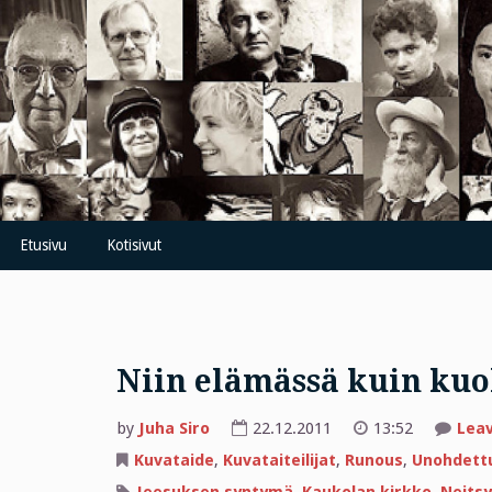
Skip
to
content
Etusivu
Kotisivut
Niin elämässä kuin ku
by
Juha Siro
22.12.2011
13:52
Lea
Kuvataide
,
Kuvataiteilijat
,
Runous
,
Unohdettu