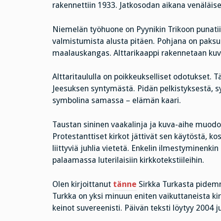
rakennettiin 1933. Jatkosodan aikana venäläiset
Niemelän työhuone on Pyynikin Trikoon punatiil
valmistumista alusta pitäen. Pohjana on paksu
maalauskangas. Alttarikaappi rakennetaan kuv
Alttaritaululla on poikkeukselliset odotukset. 
Jeesuksen syntymästä. Pidän pelkistyksestä, 
symbolina samassa – elämän kaari.
Taustan sininen vaakalinja ja kuva-aihe muodos
Protestanttiset kirkot jättivät sen käytöstä, ko
liittyviä juhlia vietetä. Enkelin ilmestyminenkin
palaamassa luterilaisiin kirkkotekstiileihin.
Olen kirjoittanut
tänne
Sirkka Turkasta pidemm
Turkka on yksi minuun eniten vaikuttaneista kir
keinot suvereenisti. Päivän teksti löytyy 2004