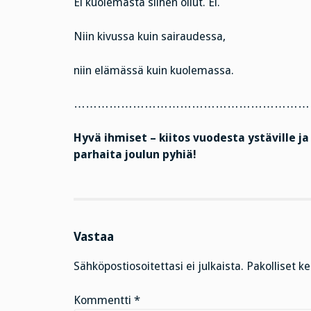
Ei kuolemasta siihen ollut. Ei.
Niin kivussa kuin sairaudessa,
niin elämässä kuin kuolemassa.
……………………………………………………
Hyvä ihmiset – kiitos vuodesta ystäville j
parhaita joulun pyhiä!
Vastaa
Sähköpostiosoitettasi ei julkaista.
Pakolliset k
Kommentti
*