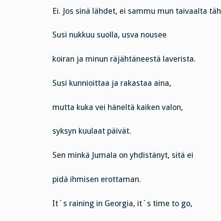
Ei. Jos sinä lähdet, ei sammu mun taivaalta täh
Susi nukkuu suolla, usva nousee
koiran ja minun räjähtäneestä laverista.
Susi kunnioittaa ja rakastaa aina,
mutta kuka vei häneltä kaiken valon,
syksyn kuulaat päivät.
Sen minkä Jumala on yhdistänyt, sitä ei
pidä ihmisen erottaman.
It´s raining in Georgia, it´s time to go,