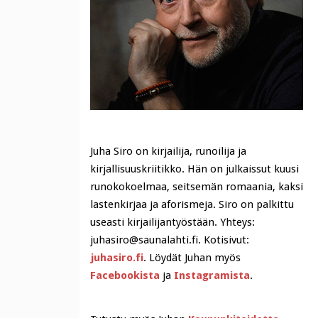
Juha Siro on kirjailija, runoilija ja
kirjallisuuskriitikko. Hän on julkaissut kuusi
runokokoelmaa, seitsemän romaania, kaksi
lastenkirjaa ja aforismeja. Siro on palkittu
useasti kirjailijantyöstään. Yhteys:
juhasiro@saunalahti.fi. Kotisivut:
juhasiro.fi
. Löydät Juhan myös
Facebookista
ja
Instagramista
.