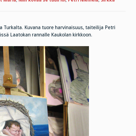
t Maria
,
Niin kovaa se tuuli löi
,
Petri Niemelä
,
Sirkka
a Turkalta. Kuvana tuore harvinaisuus, taiteilija Petri
ssä Laatokan rannalle Kaukolan kirkkoon.