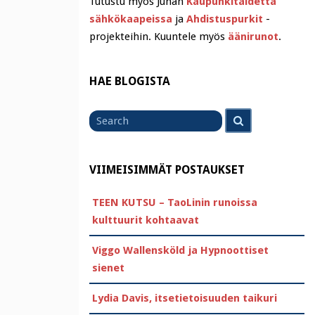
Tutustu myös Juhan
Kaupunkitaidetta
sähkökaapeissa
ja
Ahdistuspurkit
-
projekteihin. Kuuntele myös
äänirunot
.
HAE BLOGISTA
Search
Search
for
VIIMEISIMMÄT POSTAUKSET
TEEN KUTSU – TaoLinin runoissa
kulttuurit kohtaavat
Viggo Wallensköld ja Hypnoottiset
sienet
Lydia Davis, itsetietoisuuden taikuri