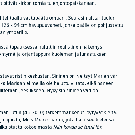
 pitivät kirkon tornia tulenjohtopaikkanaan.
itehtaalla vastapäätä omaani. Seurasin alttaritaulun
 126 x 94 cm havupuuvaneri, jonka päälle on pohjustettu
an ympärille.
Tässä tapauksessa haluttiin realistinen näkemys
syntymä ja orjantappura kuoleman ja lunastuksen
tavat ristin keskustan. Sininen on Neitsyt Marian väri.
ska Mariaan ei meillä ole haluttu viitata, eikä häneen
 liitetään Jeesukseen. Nykyisin sininen väri on
än jutun (4.2.2010) tarkemmat kehut löytyvät sieltä.
jailijoista, Miss Melodraama, joka hallitsee kielensä
 julkaistusta kokoelmasta
Niin kovaa se tuuli löi
: