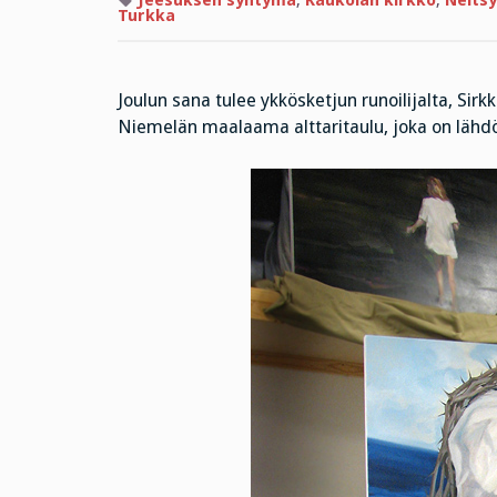
Jeesuksen syntymä
,
Kaukolan kirkko
,
Neitsy
Turkka
Joulun sana tulee ykkösketjun runoilijalta, Sirkk
Niemelän maalaama alttaritaulu, joka on lähdö