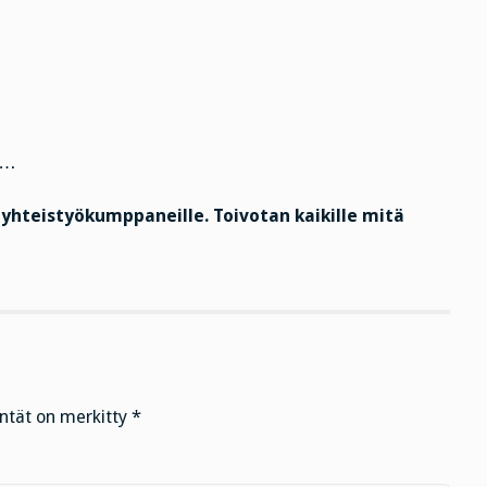
…
a yhteistyökumppaneille. Toivotan kaikille mitä
entät on merkitty
*