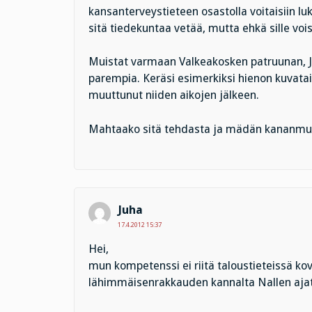
kansanterveystieteen osastolla voitaisiin luk
sitä tiedekuntaa vetää, mutta ehkä sille voi
Muistat varmaan Valkeakosken patruunan, Ju
parempia. Keräsi esimerkiksi hienon kuvat
muuttunut niiden aikojen jälkeen.
Mahtaako sitä tehdasta ja mädän kananmun
Juha
17.4.2012 15:37
Hei,
mun kompetenssi ei riitä taloustieteissä kovi
lähimmäisenrakkauden kannalta Nallen ajat