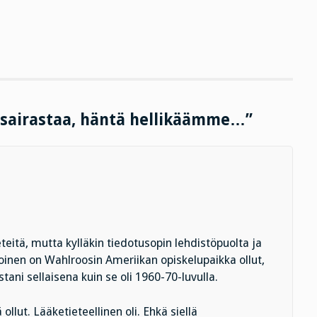
a sairastaa, häntä hellikäämme…”
teitä, mutta kylläkin tiedotusopin lehdistöpuolta ja
oinen on Wahlroosin Ameriikan opiskelupaikka ollut,
ani sellaisena kuin se oli 1960-70-luvulla.
 ollut. Lääketieteellinen oli. Ehkä siellä