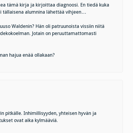
ea tämä kirja ja kirjoittaa diagnoosi. En tiedä kuka
si tällaisena alumnina lähettää vihjeen…
uso Waldenin? Hän oli patruunoista vissiin niitä
aidekokoelman. Jotain on peruuttamattomasti
an hajua enää ollakaan?
n pitkälle. Inhimillisyyden, yhteisen hyvän ja
ukset ovat aika kylmääviä.