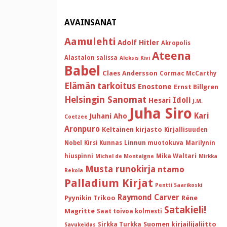
AVAINSANAT
Aamulehti
Adolf Hitler
Akropolis
Ateena
Alastalon salissa
Aleksis Kivi
Babel
Claes Andersson
Cormac McCarthy
Elämän tarkoitus
Enostone
Ernst Billgren
Helsingin Sanomat
Idoli
Hesari
J.M.
Juha Siro
Kari
Juhani Aho
Coetzee
Aronpuro
Keltainen kirjasto
Kirjallisuuden
Nobel
Kirsi Kunnas
Linnun muotokuva
Marilynin
hiuspinni
Mika Waltari
Michel de Montaigne
Mirkka
Musta runokirja
ntamo
Rekola
Palladium Kirjat
Pentti Saarikoski
Raymond Carver
Pyynikin Trikoo
Réne
Satakieli!
Magritte
Saat toivoa kolmesti
Suomen kirjailijaliitto
Sirkka Turkka
Savukeidas