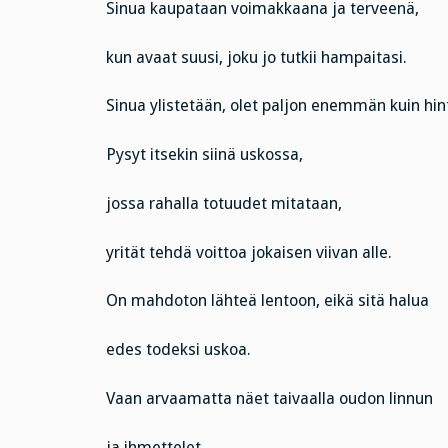
Sinua kaupataan voimakkaana ja terveenä,
kun avaat suusi, joku jo tutkii hampaitasi.
Sinua ylistetään, olet paljon enemmän kuin hin
Pysyt itsekin siinä uskossa,
jossa rahalla totuudet mitataan,
yrität tehdä voittoa jokaisen viivan alle.
On mahdoton lähteä lentoon, eikä sitä halua
edes todeksi uskoa.
Vaan arvaamatta näet taivaalla oudon linnun
ja ihmettelet