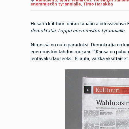
Aamulehti
,
Björn Wahlroos
,
Helsingin Sanom
enemmistön tyrannialle
,
Timo Harakka
Hesarin kulttuuri uhraa tänään aloitussivunsa B
demokratia. Loppu enemmistön tyrannialle.
Nimessä on outo paradoksi. Demokratia on kan
enemmistön tahdon mukaan. ”Kansa on puhunut, 
lentäväksi lauseeksi. Ei auta, vaikka yksittäiset