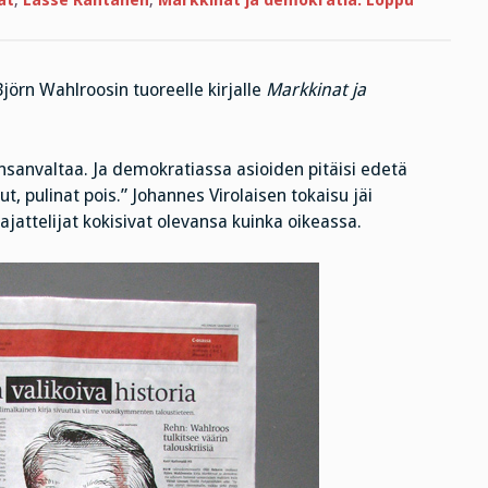
at
,
Lasse Rantanen
,
Markkinat ja demokratia. Loppu
jörn Wahlroosin tuoreelle kirjalle
Markkinat ja
sanvaltaa. Ja demokratiassa asioiden pitäisi edetä
pulinat pois.” Johannes Virolaisen tokaisu jäi
 ajattelijat kokisivat olevansa kuinka oikeassa.