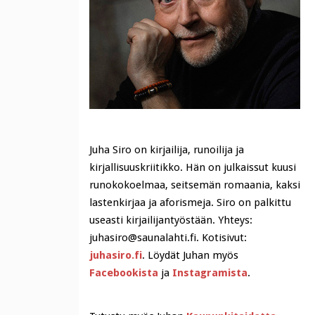
Juha Siro on kirjailija, runoilija ja
kirjallisuuskriitikko. Hän on julkaissut kuusi
runokokoelmaa, seitsemän romaania, kaksi
lastenkirjaa ja aforismeja. Siro on palkittu
useasti kirjailijantyöstään. Yhteys:
juhasiro@saunalahti.fi. Kotisivut:
juhasiro.fi
. Löydät Juhan myös
Facebookista
ja
Instagramista
.