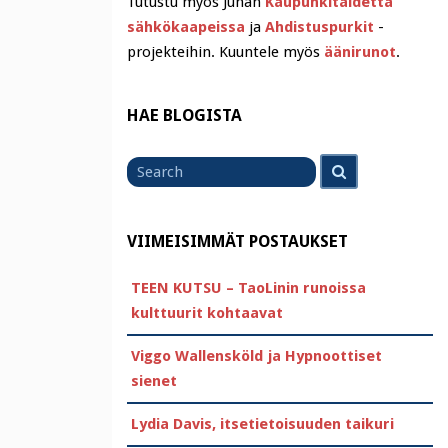
Tutustu myös Juhan
Kaupunkitaidetta
sähkökaapeissa
ja
Ahdistuspurkit
-
projekteihin. Kuuntele myös
äänirunot
.
HAE BLOGISTA
Search
Search
for
VIIMEISIMMÄT POSTAUKSET
TEEN KUTSU – TaoLinin runoissa
kulttuurit kohtaavat
Viggo Wallensköld ja Hypnoottiset
sienet
Lydia Davis, itsetietoisuuden taikuri