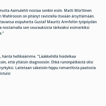
mutta Aamulehti nostaa senkin esiin. Matti Mörttinen
ään Wahlroosin on pitänyt ravistella itseään ärsyttämään.
ttavansa esipuhetta Gustaf Mauritz Armfeltin työpöydän
a nostamalla sen seurauksista tärkeäksi esimerkiksi
a.”
a, häntä hellikäämme. ”Lääkkehillä hoidelkaa
in, että yltäisin diagnoosiin. Ehkä runonpätkästä olisi
myrkyksi. Laitetaan säkeisiin hippu romanttista paatosta
stuisi: