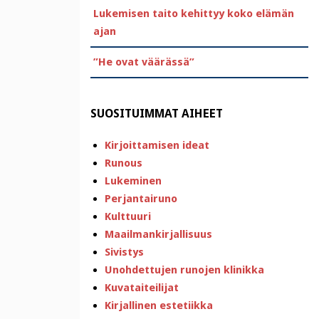
Lukemisen taito kehittyy koko elämän
ajan
”He ovat väärässä”
SUOSITUIMMAT AIHEET
Kirjoittamisen ideat
Runous
Lukeminen
Perjantairuno
Kulttuuri
Maailmankirjallisuus
Sivistys
Unohdettujen runojen klinikka
Kuvataiteilijat
Kirjallinen estetiikka