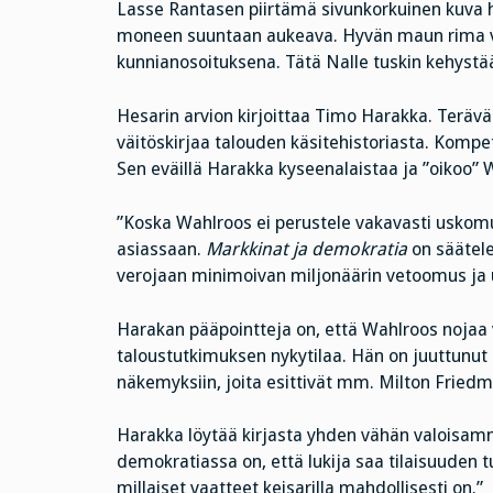
Lasse Rantasen piirtämä sivunkorkuinen kuva hä
moneen suuntaan aukeava. Hyvän maun rima värä
kunnianosoituksena. Tätä Nalle tuskin kehystä
Hesarin arvion kirjoittaa Timo Harakka. Terävä
väitöskirjaa talouden käsitehistoriasta. Kompet
Sen eväillä Harakka kyseenalaistaa ja ”oikoo” 
”Koska Wahlroos ei perustele vakavasti uskom
asiassaan.
Markkinat ja demokratia
on säätel
verojaan minimoivan miljonäärin vetoomus ja u
Harakan pääpointteja on, että Wahlroos nojaa 
taloustutkimuksen nykytilaa. Hän on juuttunut 
näkemyksiin, joita esittivät mm. Milton Fried
Harakka löytää kirjasta yhden vähän valoisam
demokratiassa on, että lukija saa tilaisuuden 
millaiset vaatteet keisarilla mahdollisesti on.”