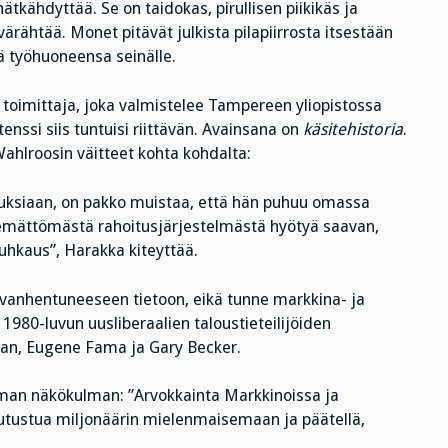
tkähdyttää. Se on taidokas, pirullisen piikikäs ja
htää. Monet pitävät julkista pilapiirrosta itsestään
ä työhuoneensa seinälle.
 toimittaja, joka valmistelee Tampereen yliopistossa
enssi siis tuntuisi riittävän. Avainsana on
käsitehistoria
.
Wahlroosin väitteet kohta kohdalta:
uksiaan, on pakko muistaa, että hän puhuu omassa
emättömästä rahoitusjärjestelmästä hyötyä saavan,
hkaus”, Harakka kiteyttää.
vanhentuneeseen tietoon, eikä tunne markkina- ja
1980-luvun uusliberaalien taloustieteilijöiden
man, Eugene Fama ja Gary Becker.
man näkökulman: ”Arvokkainta Markkinoissa ja
tutustua miljonäärin mielenmaisemaan ja päätellä,