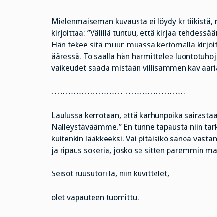
Mielenmaiseman kuvausta ei löydy kritiikistä, 
kirjoittaa: ”Välillä tuntuu, että kirjaa tehdess
Hän tekee sitä muun muassa kertomalla kirjoi
ääressä. Toisaalla hän harmittelee luontotuhoj
vaikeudet saada mistään villisammen kaviaari
…………………………………………..
Laulussa kerrotaan, että karhunpoika sairasta
Nalleystäväämme.” En tunne tapausta niin tarko
kuitenkin lääkkeeksi. Vai pitäisikö sanoa vasta
ja ripaus sokeria, josko se sitten paremmin mai
Seisot ruusutorilla, niin kuvittelet,
olet vapauteen tuomittu.