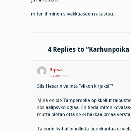
miten ihminen siivekkääseen rakastuu.
4 Replies to “Karhunpoik
Ripsa
17.4.2012 15:07
Siis Hesarin valinta ”viikon kirjaksi”?
Minä en ole Tampereella opiskellut taloustie
sosiaalipsykologiaa. En tiedä miten kovatas
mutta oletan että se ei hakkaa omaa verstast
Taloudellis-hallinnollista tiedekuntaa ei vielä