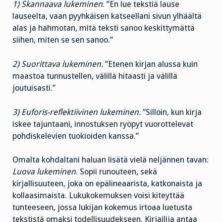
1) Skannaava lukeminen
. ”En lue tekstiä lause
lauseelta, vaan pyyhkäisen katseellani sivun ylhäältä
alas ja hahmotan, mitä teksti sanoo keskittymättä
siihen, miten se sen sanoo.”
2) Suorittava lukeminen.
”Etenen kirjan alussa kuin
maastoa tunnustellen, välillä hitaasti ja välillä
joutuisasti.”
3) Euforis-reflektiivinen lukeminen.
”Silloin, kun kirja
iskee tajuntaani, innostuksen ryöpyt vuorottelevat
pohdiskelevien tuokioiden kanssa.”
Omalta kohdaltani haluan lisätä vielä neljännen tavan:
Luova lukeminen
. Sopii runouteen, sekä
kirjallisuuteen, joka on epälineaarista, katkonaista ja
kollaasimaista. Lukukokemuksen voisi kiteyttää
tunteeseen, jossa lukijan kokemus irtoaa luetusta
tekstistä omaksi todellisuudekseen. Kirjailija antaa