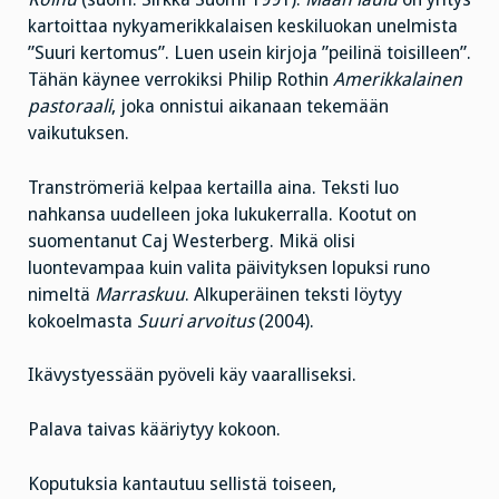
kartoittaa nykyamerikkalaisen keskiluokan unelmista
”Suuri kertomus”. Luen usein kirjoja ”peilinä toisilleen”.
Tähän käynee verrokiksi Philip Rothin
Amerikkalainen
pastoraali
, joka onnistui aikanaan tekemään
vaikutuksen.
Tranströmeriä kelpaa kertailla aina. Teksti luo
nahkansa uudelleen joka lukukerralla. Kootut on
suomentanut Caj Westerberg. Mikä olisi
luontevampaa kuin valita päivityksen lopuksi runo
nimeltä
Marraskuu
. Alkuperäinen teksti löytyy
kokoelmasta
Suuri arvoitus
(2004).
Ikävystyessään pyöveli käy vaaralliseksi.
Palava taivas kääriytyy kokoon.
Koputuksia kantautuu sellistä toiseen,