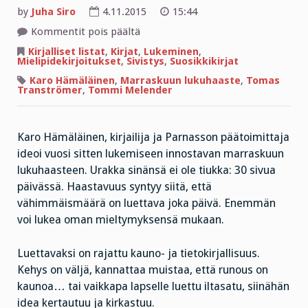
by
Juha Siro
4.11.2015
15:44
artikkelissa
Kommentit pois päältä
Marraskuun
lukuhaaste:
Kirjalliset listat
,
Kirjat
,
Lukeminen
,
mitä
Mielipidekirjoitukset
,
Sivistys
,
Suosikkikirjat
tänään
luettaisiin
Karo Hämäläinen
,
Marraskuun lukuhaaste
,
Tomas
–
Tranströmer
,
Tommi Melender
ja
miten?
Karo Hämäläinen, kirjailija ja Parnasson päätoimittaja
ideoi vuosi sitten lukemiseen innostavan marraskuun
lukuhaasteen. Urakka sinänsä ei ole tiukka: 30 sivua
päivässä. Haastavuus syntyy siitä, että
vähimmäismäärä on luettava joka päivä. Enemmän
voi lukea oman mieltymyksensä mukaan.
Luettavaksi on rajattu kauno- ja tietokirjallisuus.
Kehys on väljä, kannattaa muistaa, että runous on
kaunoa… tai vaikkapa lapselle luettu iltasatu, siinähän
idea kertautuu ja kirkastuu.