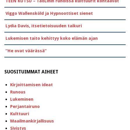
TEEN KUTSU – TaoLinin runoissa kulttuurit kohtaavat
Viggo Wallensköld ja Hypnoottiset sienet
Lydia Davis, itsetietoisuuden taikuri
Lukemisen taito kehittyy koko elämän ajan
”He ovat väärässä”
SUOSITUIMMAT AIHEET
Kirjoittamisen ideat
Runous
Lukeminen
Perjantairuno
Kulttuuri
Maailmankirjallisuus
Sivistys