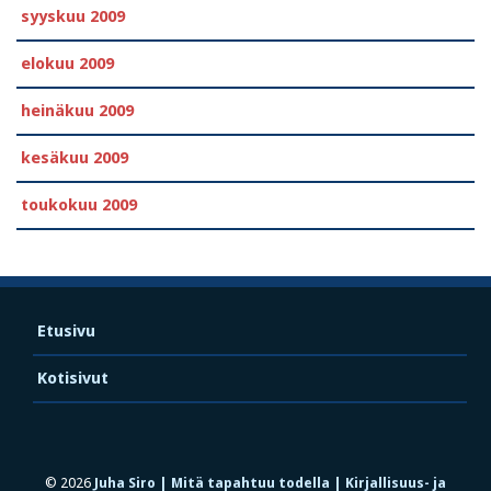
syyskuu 2009
elokuu 2009
heinäkuu 2009
kesäkuu 2009
toukokuu 2009
Etusivu
Kotisivut
© 2026
Juha Siro | Mitä tapahtuu todella | Kirjallisuus- ja