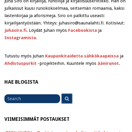
Juha Siro on kirjailija, runoilija ja kirjallisuuskriitikko. Hän on
julkaissut kuusi runokokoelmaa, seitsemän romaania, kaksi
lastenkirjaa ja aforismeja. Siro on palkittu useasti
kirjailijantyöstään. Yhteys: juhasiro@saunalahti.fi. Kotisivut:
juhasiro.fi
. Löydät Juhan myös
Facebookista
ja
Instagramista
.
Tutustu myös Juhan
Kaupunkitaidetta sähkökaapeissa
ja
Ahdistuspurkit
-projekteihin. Kuuntele myös
äänirunot
.
HAE BLOGISTA
Search
Search
for
VIIMEISIMMÄT POSTAUKSET