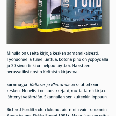
Minulla on useita kirjoja kesken samanaikaisesti.
Työhuoneella tulee luettua, kotona pino on yöpöydällä
ja 30 sivun tinki on helppo täyttää. Haasteen
perussetiksi nostin Keltaista kirjastoa.
Saramagon
Baltasar ja Blimunda
on ollut pitkään
kesken. Nobelisti on suosikkejani, mutta tämä kirja ei
lähtenyt vetämään. Skannailen sen kuitenkin loppuun.
Richard Fordilta olen lukenut aiemmin vain romaanin
Roihu
(suom. Sirkka Suomi 1991).
Maan laulu
on yritys