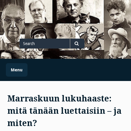
Skip
to
content
Search
for
Search
Menu
Marraskuun lukuhaaste:
mitä tänään luettaisiin – ja
miten?