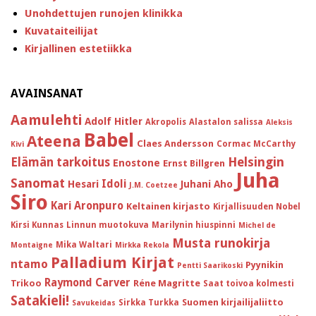
Unohdettujen runojen klinikka
Kuvataiteilijat
Kirjallinen estetiikka
AVAINSANAT
Aamulehti
Adolf Hitler
Akropolis
Alastalon salissa
Aleksis
Babel
Ateena
Claes Andersson
Cormac McCarthy
Kivi
Helsingin
Elämän tarkoitus
Enostone
Ernst Billgren
Juha
Sanomat
Idoli
Hesari
Juhani Aho
J.M. Coetzee
Siro
Kari Aronpuro
Keltainen kirjasto
Kirjallisuuden Nobel
Kirsi Kunnas
Linnun muotokuva
Marilynin hiuspinni
Michel de
Musta runokirja
Mika Waltari
Montaigne
Mirkka Rekola
Palladium Kirjat
ntamo
Pyynikin
Pentti Saarikoski
Raymond Carver
Trikoo
Réne Magritte
Saat toivoa kolmesti
Satakieli!
Suomen kirjailijaliitto
Sirkka Turkka
Savukeidas