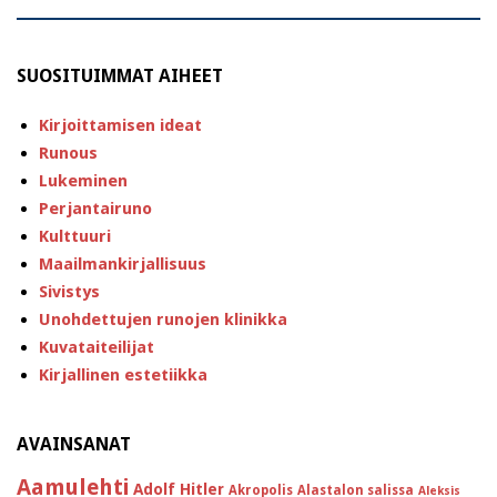
SUOSITUIMMAT AIHEET
Kirjoittamisen ideat
Runous
Lukeminen
Perjantairuno
Kulttuuri
Maailmankirjallisuus
Sivistys
Unohdettujen runojen klinikka
Kuvataiteilijat
Kirjallinen estetiikka
AVAINSANAT
Aamulehti
Adolf Hitler
Akropolis
Alastalon salissa
Aleksis