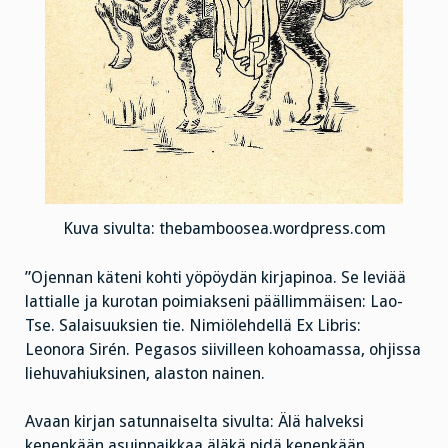
Kuva sivulta: thebamboosea.wordpress.com
”Ojennan käteni kohti yöpöydän kirjapinoa. Se leviää
lattialle ja kurotan poimiakseni päällimmäisen: Lao-
Tse. Salaisuuksien tie. Nimiölehdellä Ex Libris:
Leonora Sirén. Pegasos siivilleen kohoamassa, ohjissa
liehuvahiuksinen, alaston nainen.
Avaan kirjan satunnaiselta sivulta: Älä halveksi
kenenkään asuinpaikkaa äläkä pidä kenenkään