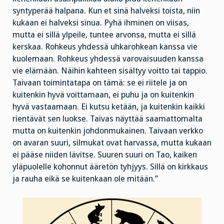
syntyperää halpana. Kun et sinä halveksi toista, niin
kukaan ei halveksi sinua. Pyhä ihminen on viisas,
mutta ei sillä ylpeile, tuntee arvonsa, mutta ei sillä
kerskaa. Rohkeus yhdessä uhkarohkean kanssa vie
kuolemaan. Rohkeus yhdessä varovaisuuden kanssa
vie elämään. Näihin kahteen sisältyy voitto tai tappio.
Taivaan toimintatapa on tämä: se ei riitele ja on
kuitenkin hyvä voittamaan, ei puhu ja on kuitenkin
hyvä vastaamaan. Ei kutsu ketään, ja kuitenkin kaikki
rientävät sen luokse. Taivas näyttää saamattomalta
mutta on kuitenkin johdonmukainen. Taivaan verkko
on avaran suuri, silmukat ovat harvassa, mutta kukaan
ei pääse niiden lävitse. Suuren suuri on Tao, kaiken
yläpuolelle kohonnut ääretön tyhjyys. Sillä on kirkkaus
ja rauha eikä se kuitenkaan ole mitään.”