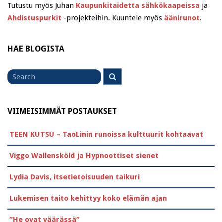
Tutustu myös Juhan
Kaupunkitaidetta sähkökaapeissa
ja
Ahdistuspurkit
-projekteihin. Kuuntele myös
äänirunot
.
HAE BLOGISTA
Search
Search
for
VIIMEISIMMÄT POSTAUKSET
TEEN KUTSU – TaoLinin runoissa kulttuurit kohtaavat
Viggo Wallensköld ja Hypnoottiset sienet
Lydia Davis, itsetietoisuuden taikuri
Lukemisen taito kehittyy koko elämän ajan
”He ovat väärässä”