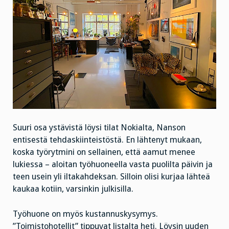
Suuri osa ystävistä löysi tilat Nokialta, Nanson
entisestä tehdaskiinteistöstä. En lähtenyt mukaan,
koska työrytmini on sellainen, että aamut menee
lukiessa – aloitan työhuoneella vasta puolilta päivin ja
teen usein yli iltakahdeksan. Silloin olisi kurjaa lähteä
kaukaa kotiin, varsinkin julkisilla.
Työhuone on myös kustannuskysymys.
”Toimistohotellit” tippuvat listalta heti. Löysin uuden