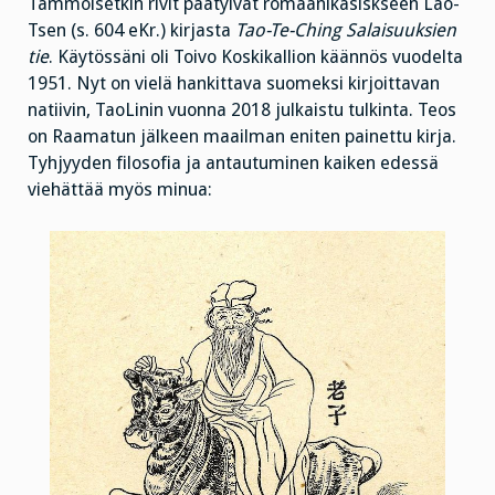
Tämmöisetkin rivit päätyivät romaanikäsiskseen Lao-
Tsen (s. 604 eKr.) kirjasta
Tao-Te-Ching Salaisuuksien
tie
. Käytössäni oli Toivo Koskikallion käännös vuodelta
1951. Nyt on vielä hankittava suomeksi kirjoittavan
natiivin, TaoLinin vuonna 2018 julkaistu tulkinta. Teos
on Raamatun jälkeen maailman eniten painettu kirja.
Tyhjyyden filosofia ja antautuminen kaiken edessä
viehättää myös minua: