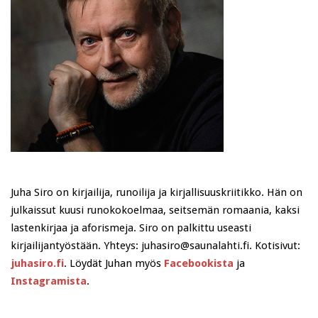
Juha Siro on kirjailija, runoilija ja kirjallisuuskriitikko. Hän on
julkaissut kuusi runokokoelmaa, seitsemän romaania, kaksi
lastenkirjaa ja aforismeja. Siro on palkittu useasti
kirjailijantyöstään. Yhteys: juhasiro@saunalahti.fi. Kotisivut:
juhasiro.fi
. Löydät Juhan myös
Facebookista
ja
Instagramista
.