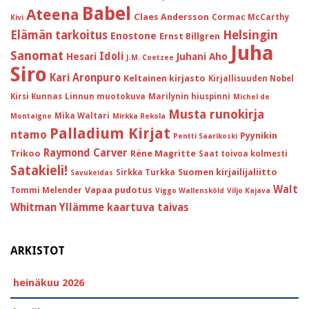
Babel
Ateena
Claes Andersson
Cormac McCarthy
Kivi
Helsingin
Elämän tarkoitus
Enostone
Ernst Billgren
Juha
Sanomat
Idoli
Hesari
Juhani Aho
J.M. Coetzee
Siro
Kari Aronpuro
Keltainen kirjasto
Kirjallisuuden Nobel
Kirsi Kunnas
Linnun muotokuva
Marilynin hiuspinni
Michel de
Musta runokirja
Mika Waltari
Montaigne
Mirkka Rekola
Palladium Kirjat
ntamo
Pyynikin
Pentti Saarikoski
Raymond Carver
Trikoo
Réne Magritte
Saat toivoa kolmesti
Satakieli!
Suomen kirjailijaliitto
Sirkka Turkka
Savukeidas
Walt
Vapaa pudotus
Tommi Melender
Viggo Wallensköld
Viljo Kajava
Whitman
Yllämme kaartuva taivas
ARKISTOT
heinäkuu 2026