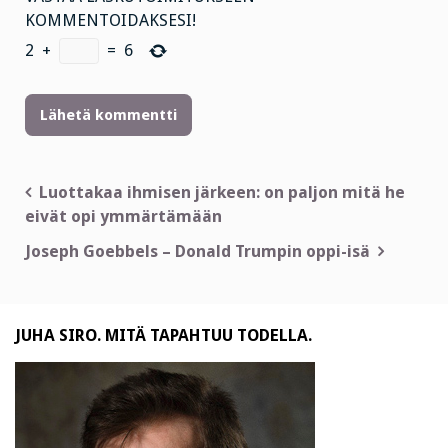
KOMMENTOIDAKSESI!
2
+
=
6
Artikkelien
Luottakaa ihmisen järkeen: on paljon mitä he
eivät opi ymmärtämään
selaus
Joseph Goebbels – Donald Trumpin oppi-isä
JUHA SIRO. MITÄ TAPAHTUU TODELLA.