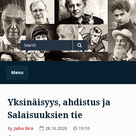
Skip
to
content
Search
for
Search
Menu
Yksinäisyys, ahdistus ja
Salaisuuksien tie
by
Juha Siro
28.10.2020
19:10