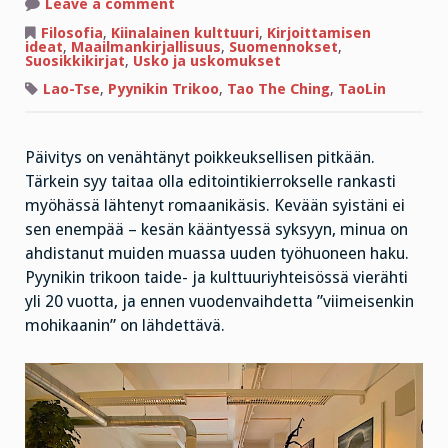
on
Leave a comment
Yksinäisyys,
ahdistus
Filosofia
,
Kiinalainen kulttuuri
,
Kirjoittamisen
ja
ideat
,
Maailmankirjallisuus
,
Suomennokset
,
Salaisuuksien
Suosikkikirjat
,
Usko ja uskomukset
tie
Lao-Tse
,
Pyynikin Trikoo
,
Tao The Ching
,
TaoLin
Päivitys on venähtänyt poikkeuksellisen pitkään.
Tärkein syy taitaa olla editointikierrokselle rankasti
myöhässä lähtenyt romaanikäsis. Kevään syistäni ei
sen enempää – kesän kääntyessä syksyyn, minua on
ahdistanut muiden muassa uuden työhuoneen haku.
Pyynikin trikoon taide- ja kulttuuriyhteisössä vierähti
yli 20 vuotta, ja ennen vuodenvaihdetta ”viimeisenkin
mohikaanin” on lähdettävä.