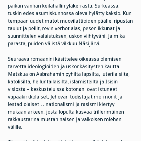
paikan vanhan keilahallin yläkerrasta. Surkeassa,
tuskin edes asumiskunnossa oleva hylätty kaksio. Kun
tempaan uudet matot muovilattioiden päälle, ripustan
taulut ja peilit, revin verhot alas, pesen ikkunat ja
suunnittelen valaistuksen, uskon viihtyväni. Ja mikä
parasta, puiden välistä vilkkuu Näsijärvi.
Seuraava romaanini käsittelee oikeassa olemisen
tarvetta ideologioiden ja uskonkäsitysten kautta.
Matskua on Aabrahamin pyhiltä lapsilta, luterilaisilta,
katolisilta, helluntailaisilta, islamisteilta ja Isisin
visiosta – keskusteluissa kotonani ovat istuneet
vapaakirkkolaiset, Jehovan todistajat mormonit ja
lestadiolaiset… nationalismi ja rasismi kiertyy
mukaan arkeen, josta lopulta kasvaa trillerimäinen
rakkaustarina mustan naisen ja valkoisen miehen
välille.