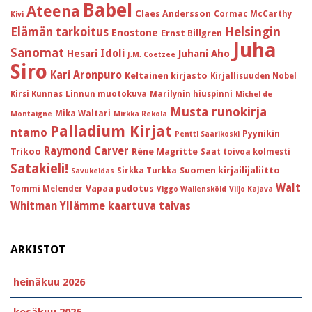
Babel
Ateena
Claes Andersson
Cormac McCarthy
Kivi
Helsingin
Elämän tarkoitus
Enostone
Ernst Billgren
Juha
Sanomat
Idoli
Hesari
Juhani Aho
J.M. Coetzee
Siro
Kari Aronpuro
Keltainen kirjasto
Kirjallisuuden Nobel
Kirsi Kunnas
Linnun muotokuva
Marilynin hiuspinni
Michel de
Musta runokirja
Mika Waltari
Montaigne
Mirkka Rekola
Palladium Kirjat
ntamo
Pyynikin
Pentti Saarikoski
Raymond Carver
Trikoo
Réne Magritte
Saat toivoa kolmesti
Satakieli!
Suomen kirjailijaliitto
Sirkka Turkka
Savukeidas
Walt
Vapaa pudotus
Tommi Melender
Viggo Wallensköld
Viljo Kajava
Whitman
Yllämme kaartuva taivas
ARKISTOT
heinäkuu 2026
kesäkuu 2026