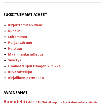
SUOSITUIMMAT AIHEET
Kirjoittamisen ideat
Runous
Lukeminen
Perjantairuno
Kulttuuri
Maailmankirjallisuus
Sivistys
Unohdettujen runojen klinikka
Kuvataiteilijat
Kirjallinen estetiikka
AVAINSANAT
Aamulehti
Adolf Hitler
Akropolis
Alastalon salissa
Aleksis