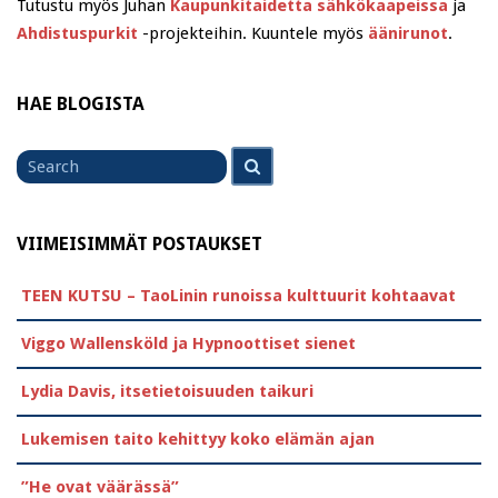
Tutustu myös Juhan
Kaupunkitaidetta sähkökaapeissa
ja
Ahdistuspurkit
-projekteihin. Kuuntele myös
äänirunot
.
HAE BLOGISTA
Search
Search
for
VIIMEISIMMÄT POSTAUKSET
TEEN KUTSU – TaoLinin runoissa kulttuurit kohtaavat
Viggo Wallensköld ja Hypnoottiset sienet
Lydia Davis, itsetietoisuuden taikuri
Lukemisen taito kehittyy koko elämän ajan
”He ovat väärässä”