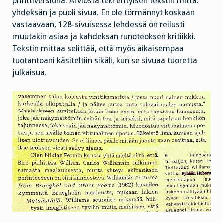
printtiversiona. Arviosta teki erityisen tekstin mitta:
yhdeksän ja puoli sivua. En ole törmännyt koskaan
vastaavaan, 128-sivuisessa lehdessä on reilusti
muutakin asiaa ja kahdeksan runoteoksen kritiikki.
Tekstin mittaa selittää, että myös aikaisempaa
tuotantoani käsiteltiin sikäli, kun se sivuaa tuoretta
julkaisua.