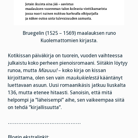
Bruegelin (1525 – 1569) maalauksen runo
Kuolemattomien kirjasta.
Kotikissan päiväkirja on tuorein, vuoden vaihteessa
julkaistu koko perheen pienoisromaani. Siitäkin löytyy
runoa, mutta
Miauuu!
– koko kirja on kissan
kirjoittama, olen sen vain
maukukielestä
kääntänyt
luettavaan asuun. Uusi romaanikäsis jatkuu liuskalta
136, mutta etenee hitaasti. Sanoisin, että mitä
helpompi ja ”läheisempi” aihe, sen vaikeempaa siitä
on tehdä ”kirjallisuutta”.
……………………………………
Blogin ekstralinkit: