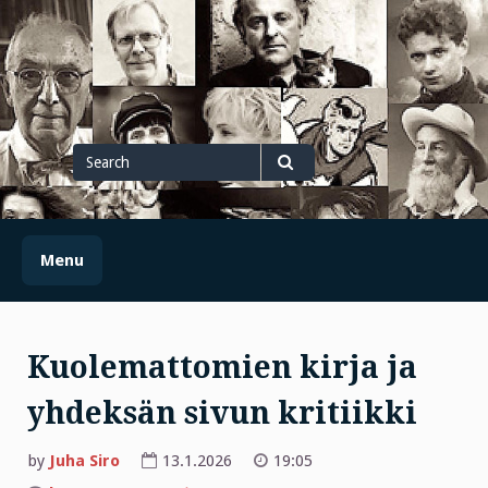
Skip
to
content
Search
for
Search
Menu
Kuolemattomien kirja ja
yhdeksän sivun kritiikki
by
Juha Siro
13.1.2026
19:05