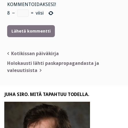
KOMMENTOIDAKSESI!
8
−
=
viisi
Artikkelien
Kotikissan päiväkirja
selaus
Holokausti lähti paskapropagandasta ja
valeuutisista
JUHA SIRO. MITÄ TAPAHTUU TODELLA.