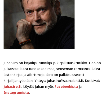
Juha Siro on kirjailija, runoilija ja kirjallisuuskriitikko. Hän on
julkaissut kuusi runokokoelmaa, seitsemän romaania, kaksi
lastenkirjaa ja aforismeja. Siro on palkittu useasti
kirjailijantyöstään. Yhteys: juhasiro@saunalahti.fi. Kotisivut:
juhasiro.fi
. Löydät Juhan myös
Facebookista
ja
Instagramista
.