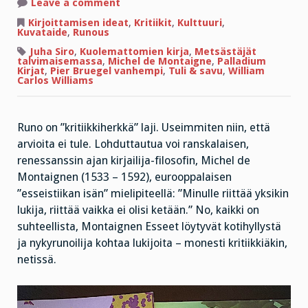
on
Leave a comment
Kuolemattomien
kirja
Kirjoittamisen ideat
,
Kritiikit
,
Kulttuuri
,
ja
Kuvataide
,
Runous
yhdeksän
sivun
Juha Siro
,
Kuolemattomien kirja
,
Metsästäjät
kritiikki
talvimaisemassa
,
Michel de Montaigne
,
Palladium
Kirjat
,
Pier Bruegel vanhempi
,
Tuli & savu
,
William
Carlos Williams
Runo on ”kritiikkiherkkä” laji. Useimmiten niin, että
arvioita ei tule. Lohduttautua voi ranskalaisen,
renessanssin ajan kirjailija-filosofin, Michel de
Montaignen (1533 – 1592), eurooppalaisen
”esseistiikan isän” mielipiteellä: ”Minulle riittää yksikin
lukija, riittää vaikka ei olisi ketään.” No, kaikki on
suhteellista, Montaignen Esseet löytyvät kotihyllystä
ja nykyrunoilija kohtaa lukijoita – monesti kritiikkiäkin,
netissä.