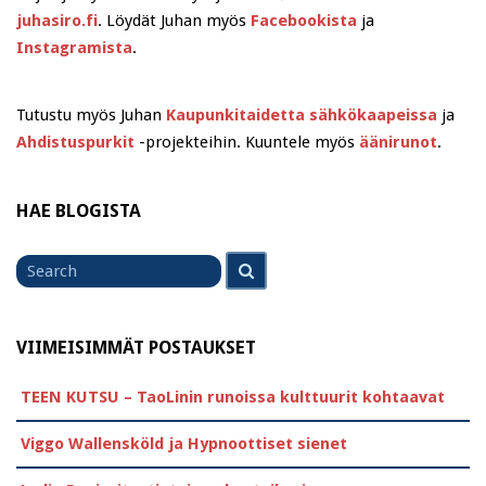
juhasiro.fi
. Löydät Juhan myös
Facebookista
ja
Instagramista
.
Tutustu myös Juhan
Kaupunkitaidetta sähkökaapeissa
ja
Ahdistuspurkit
-projekteihin. Kuuntele myös
äänirunot
.
HAE BLOGISTA
Search
Search
for
VIIMEISIMMÄT POSTAUKSET
TEEN KUTSU – TaoLinin runoissa kulttuurit kohtaavat
Viggo Wallensköld ja Hypnoottiset sienet