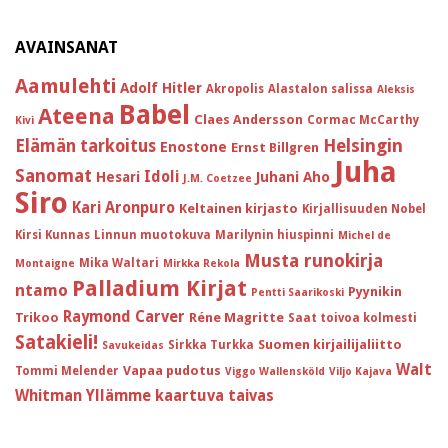
AVAINSANAT
Aamulehti
Adolf Hitler
Akropolis
Alastalon salissa
Aleksis
Babel
Ateena
Claes Andersson
Cormac McCarthy
Kivi
Helsingin
Elämän tarkoitus
Enostone
Ernst Billgren
Juha
Sanomat
Idoli
Hesari
Juhani Aho
J.M. Coetzee
Siro
Kari Aronpuro
Keltainen kirjasto
Kirjallisuuden Nobel
Kirsi Kunnas
Linnun muotokuva
Marilynin hiuspinni
Michel de
Musta runokirja
Mika Waltari
Montaigne
Mirkka Rekola
Palladium Kirjat
ntamo
Pyynikin
Pentti Saarikoski
Raymond Carver
Trikoo
Réne Magritte
Saat toivoa kolmesti
Satakieli!
Suomen kirjailijaliitto
Sirkka Turkka
Savukeidas
Walt
Vapaa pudotus
Tommi Melender
Viggo Wallensköld
Viljo Kajava
Whitman
Yllämme kaartuva taivas