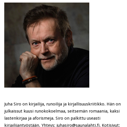
Juha Siro on kirjailija, runoilija ja kirjallisuuskriitikko. Hän on
julkaissut kuusi runokokoelmaa, seitsemän romaania, kaksi
lastenkirjaa ja aforismeja. Siro on palkittu useasti
kirjailijantyöstään. Yhteys: juhasiro@saunalahti.fi. Kotisivut: