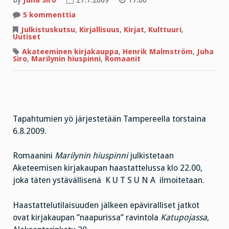
by
Juha Siro
27.7.2009
17:00
artikkeliin
5 kommenttia
MARILYNIN
HIUSPINNIN
Julkistuskutsu
,
Kirjallisuus
,
Kirjat
,
Kulttuuri
,
JULKISTUS
Uutiset
Akateeminen kirjakauppa
,
Henrik Malmström
,
Juha
Siro
,
Marilynin hiuspinni
,
Romaanit
Tapahtumien yö järjestetään Tampereella torstaina
6.8.2009.
Romaanini
Marilynin hiuspinni
julkistetaan
Aketeemisen kirjakaupan haastattelussa klo 22.00,
joka täten ystävällisenä K U T S U N A ilmoitetaan.
Haastattelutilaisuuden jälkeen epäviralliset jatkot
ovat kirjakaupan ”naapurissa” ravintola
Katupojassa
,