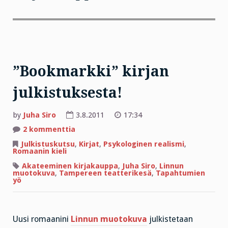
”Bookmarkki” kirjan
julkistuksesta!
by
Juha Siro
3.8.2011
17:34
artikkeliin
2 kommenttia
”Bookmarkki”
kirjan
Julkistuskutsu
,
Kirjat
,
Psykologinen realismi
,
julkistuksesta!
Romaanin kieli
Akateeminen kirjakauppa
,
Juha Siro
,
Linnun
muotokuva
,
Tampereen teatterikesä
,
Tapahtumien
yö
Uusi romaanini
Linnun muotokuva
julkistetaan