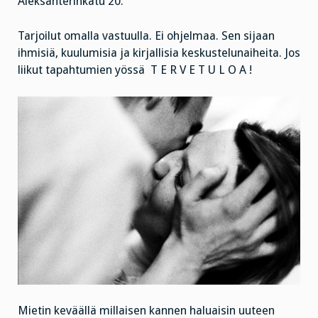
Aleksanterinkatu 20.
Tarjoilut omalla vastuulla. Ei ohjelmaa. Sen sijaan
ihmisiä, kuulumisia ja kirjallisia keskustelunaiheita. Jos
liikut tapahtumien yössä T E R V E T U L O A !
Mietin keväällä millaisen kannen haluaisin uuteen