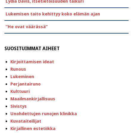
Lydia Davis, itsetietoisuuden taikuri
Lukemisen taito kehittyy koko elämän ajan
”He ovat väärässä”
SUOSITUIMMAT AIHEET
Kirjoittamisen ideat
Runous
Lukeminen
Perjantairuno
Kulttuuri
Maailmankirjallisuus
Sivistys
Unohdettujen runojen klinikka
Kuvataiteilijat
Kirjallinen estetiikka