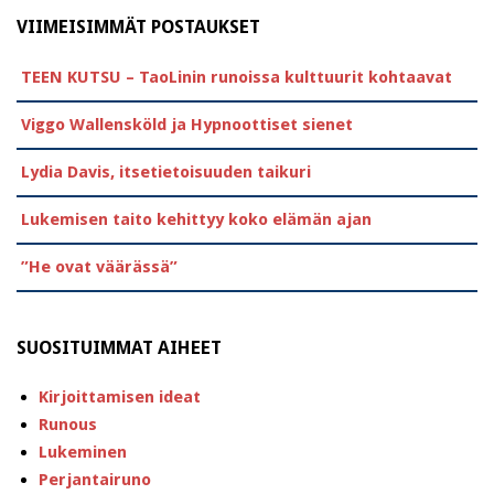
VIIMEISIMMÄT POSTAUKSET
TEEN KUTSU – TaoLinin runoissa kulttuurit kohtaavat
Viggo Wallensköld ja Hypnoottiset sienet
Lydia Davis, itsetietoisuuden taikuri
Lukemisen taito kehittyy koko elämän ajan
”He ovat väärässä”
SUOSITUIMMAT AIHEET
Kirjoittamisen ideat
Runous
Lukeminen
Perjantairuno