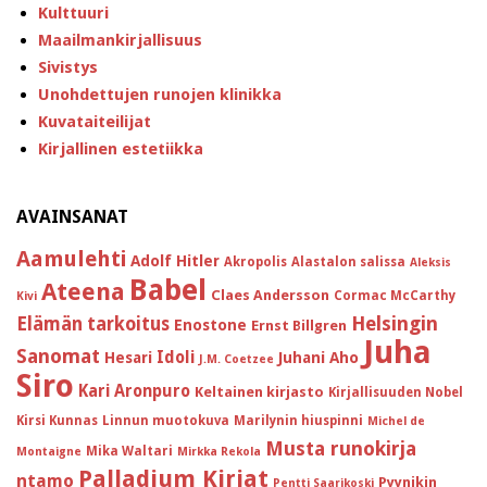
Kulttuuri
Maailmankirjallisuus
Sivistys
Unohdettujen runojen klinikka
Kuvataiteilijat
Kirjallinen estetiikka
AVAINSANAT
Aamulehti
Adolf Hitler
Akropolis
Alastalon salissa
Aleksis
Babel
Ateena
Claes Andersson
Cormac McCarthy
Kivi
Helsingin
Elämän tarkoitus
Enostone
Ernst Billgren
Juha
Sanomat
Idoli
Hesari
Juhani Aho
J.M. Coetzee
Siro
Kari Aronpuro
Keltainen kirjasto
Kirjallisuuden Nobel
Kirsi Kunnas
Linnun muotokuva
Marilynin hiuspinni
Michel de
Musta runokirja
Mika Waltari
Montaigne
Mirkka Rekola
Palladium Kirjat
ntamo
Pyynikin
Pentti Saarikoski