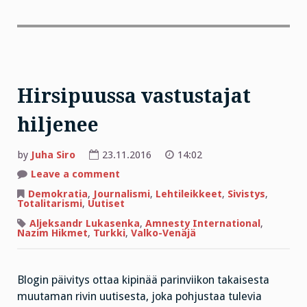
Hirsipuussa vastustajat
hiljenee
by
Juha Siro
23.11.2016
14:02
on
Leave a comment
Hirsipuussa
vastustajat
Demokratia
,
Journalismi
,
Lehtileikkeet
,
Sivistys
,
hiljenee
Totalitarismi
,
Uutiset
Aljeksandr Lukasenka
,
Amnesty International
,
Nazim Hikmet
,
Turkki
,
Valko-Venäjä
Blogin päivitys ottaa kipinää parinviikon takaisesta
muutaman rivin uutisesta, joka pohjustaa tulevia