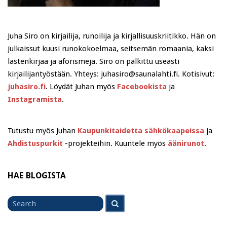
Juha Siro on kirjailija, runoilija ja kirjallisuuskriitikko. Hän on
julkaissut kuusi runokokoelmaa, seitsemän romaania, kaksi
lastenkirjaa ja aforismeja. Siro on palkittu useasti
kirjailijantyöstään. Yhteys: juhasiro@saunalahti.fi. Kotisivut:
juhasiro.fi
. Löydät Juhan myös
Facebookista
ja
Instagramista
.
Tutustu myös Juhan
Kaupunkitaidetta sähkökaapeissa
ja
Ahdistuspurkit
-projekteihin. Kuuntele myös
äänirunot
.
HAE BLOGISTA
Search
Search
for