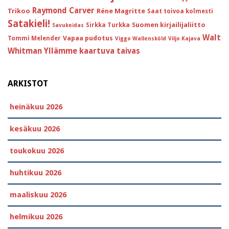
Raymond Carver
Trikoo
Réne Magritte
Saat toivoa kolmesti
Satakieli!
Suomen kirjailijaliitto
Sirkka Turkka
Savukeidas
Walt
Vapaa pudotus
Tommi Melender
Viggo Wallensköld
Viljo Kajava
Whitman
Yllämme kaartuva taivas
ARKISTOT
heinäkuu 2026
kesäkuu 2026
toukokuu 2026
huhtikuu 2026
maaliskuu 2026
helmikuu 2026