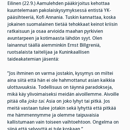
Eilinen (22.9.) Aamulehden pääkirjoitus kehottaa
kuuntelemaan pakolaiskysymyksessä entistä YK-
pääsihteeriä, Kofi Annania. Tuskin kannattaa, koska
jokainen suomalainen tietää tehokkaat keinot kriisin
ratkaisuun ja osaa arvioida maahan pyrkivien
avuntarpeen ja kotimaasta lähdön syyt. Olen
lainannut täällä aiemminkin Ernst Billgreniä,
ruotsalaista taitelijaa ja Kuninkaallisen
taideakatemian jäsentä:
”Jos ihminen on varma jostakin, kysymys on miltei
aina siitä että hän ei ole hahmottanut asian kaikkia
ulottuvuuksia. Todellisuus on täynnä paradokseja,
mikä käy ylivoimaiseksi meidän aivoillemme. Aivoille
pitää olla
joko tai
. Asia on joko lyhyt tai pitkä. Jos
meitä vastaan tulee jotakin sekä lyhyttä että pitkää
me hämmennymme ja olemme taipuvaisia
kallistumaan vain toiseen vaihtoehtoon. Ongelma on
siinä että selvyyttä ei tule koskaan.”