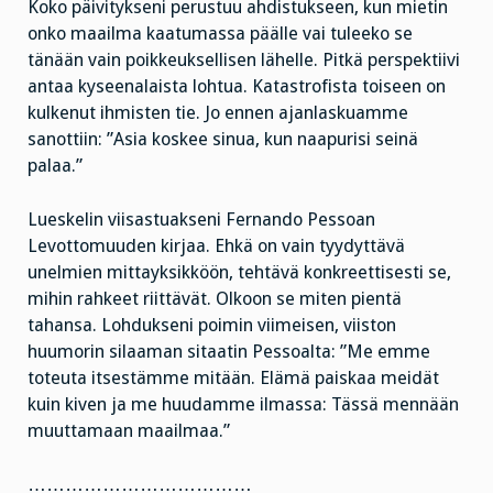
Koko päivitykseni perustuu ahdistukseen, kun mietin
onko maailma kaatumassa päälle vai tuleeko se
tänään vain poikkeuksellisen lähelle. Pitkä perspektiivi
antaa kyseenalaista lohtua. Katastrofista toiseen on
kulkenut ihmisten tie. Jo ennen ajanlaskuamme
sanottiin: ”Asia koskee sinua, kun naapurisi seinä
palaa.”
Lueskelin viisastuakseni Fernando Pessoan
Levottomuuden kirjaa. Ehkä on vain tyydyttävä
unelmien mittayksikköön, tehtävä konkreettisesti se,
mihin rahkeet riittävät. Olkoon se miten pientä
tahansa. Lohdukseni poimin viimeisen, viiston
huumorin silaaman sitaatin Pessoalta: ”Me emme
toteuta itsestämme mitään. Elämä paiskaa meidät
kuin kiven ja me huudamme ilmassa: Tässä mennään
muuttamaan maailmaa.”
………………………………