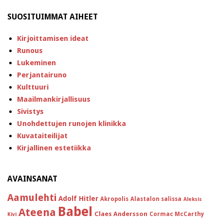
SUOSITUIMMAT AIHEET
Kirjoittamisen ideat
Runous
Lukeminen
Perjantairuno
Kulttuuri
Maailmankirjallisuus
Sivistys
Unohdettujen runojen klinikka
Kuvataiteilijat
Kirjallinen estetiikka
AVAINSANAT
Aamulehti
Adolf Hitler
Akropolis
Alastalon salissa
Aleksis
Babel
Ateena
Claes Andersson
Cormac McCarthy
Kivi