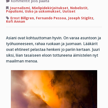
artikkelissa
Kommentit pois päältä
Asia
koskee
Journalismi
,
Mielipidekirjoitukset
,
Nobelistit
,
sinua,
Populismi
,
Usko ja uskomukset
,
Uutiset
kun
naapurisi
Ernst Billgren
,
Fernando Pessoa
,
Joseph Stiglitz
,
seinä
Kofi Annan
palaa
Asiani ovat kohtuuttoman hyvin. On varaa asuntoon ja
työhuoneeseen, rahaa ruokaan ja juomaan. Lääkärit
ovat ehtineet pelastaa henkeni jo pariin kertaan. Juuri
siksi, liian tasaiseen eloon tottuneena äimistelen nyt
maailman menoa.