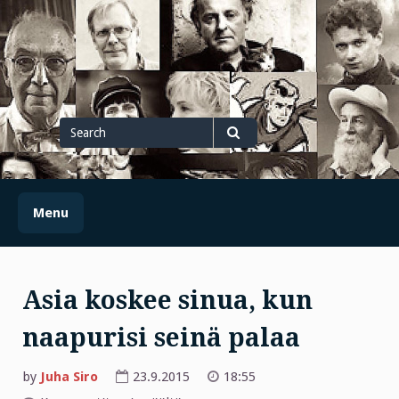
Skip
to
content
Search
for
Search
Menu
Asia koskee sinua, kun
naapurisi seinä palaa
by
Juha Siro
23.9.2015
18:55