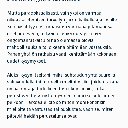
Mutta paradoksaalisesti, vain yksi on varmaa:
oikeassa olemisen tarve lyö jarrut kaikelle ajattelulle.
Kun pysähtyy ensimmäiseen varmana pitämäänsä
mielipiteeseen, mikään ei enää edisty. Luova
ongelmanratkaisu ei hae olemassa olevia
mahdollisuuksia tai oikeana pitämiään vastauksia.
Pahan yhtälön ratkaisu vaatii kehittämään kokonaan
uudet kysymykset.
Aluksi kysyn itseltäni, miksi suhtaudun yhtä suurella
vakavuudella tai tunteella mielipiteisiin, joiden takana
on harkinta ja todellinen tieto, kuin niihin, jotka
perustuvat tietämättömyyteen, ennakkoluuloihin ja
pelkoon. Tärkeää ei ole se miten moni kenenkin
mielipiteitä vastustaa tai puolustaa, vaan se, miten
päteviä heidän perustelunsa ovat.