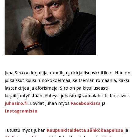
Juha Siro on kirjailija, runoilija ja kirjallisuuskriitikko. Hän on
julkaissut kuusi runokokoelmaa, seitsemän romaania, kaksi
lastenkirjaa ja aforismeja. Siro on palkittu useasti
kirjailijantyöstään. Yhteys: juhasiro@saunalahti.fi. Kotisivut:
juhasiro.fi
. Löydät Juhan myös
Facebookista
ja
Instagramista
.
Tutustu myös Juhan
Kaupunkitaidetta sähkökaapeissa
ja