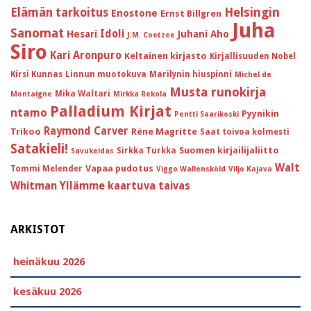
Helsingin
Elämän tarkoitus
Enostone
Ernst Billgren
Juha
Sanomat
Idoli
Hesari
Juhani Aho
J.M. Coetzee
Siro
Kari Aronpuro
Keltainen kirjasto
Kirjallisuuden Nobel
Kirsi Kunnas
Linnun muotokuva
Marilynin hiuspinni
Michel de
Musta runokirja
Mika Waltari
Montaigne
Mirkka Rekola
Palladium Kirjat
ntamo
Pyynikin
Pentti Saarikoski
Raymond Carver
Trikoo
Réne Magritte
Saat toivoa kolmesti
Satakieli!
Suomen kirjailijaliitto
Sirkka Turkka
Savukeidas
Walt
Vapaa pudotus
Tommi Melender
Viggo Wallensköld
Viljo Kajava
Whitman
Yllämme kaartuva taivas
ARKISTOT
heinäkuu 2026
kesäkuu 2026