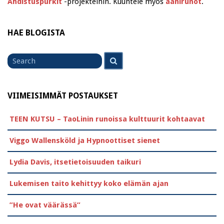
Ahdistuspurkit
-projekteihin. Kuuntele myös
äänirunot
.
HAE BLOGISTA
Search
Search
for
VIIMEISIMMÄT POSTAUKSET
TEEN KUTSU – TaoLinin runoissa kulttuurit kohtaavat
Viggo Wallensköld ja Hypnoottiset sienet
Lydia Davis, itsetietoisuuden taikuri
Lukemisen taito kehittyy koko elämän ajan
”He ovat väärässä”