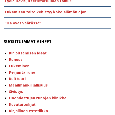
Lydia Davis, itsetietoisuuden taikuri
Lukemisen taito kehittyy koko elämän ajan
”He ovat väärässä”
SUOSITUIMMAT AIHEET
Kirjoittamisen ideat
Runous
Lukeminen
Perjantairuno
Kulttuuri
Maailmankirjallisuus
Sivistys
Unohdettujen runojen klinikka
Kuvataiteilijat
Kirjallinen estetiikka