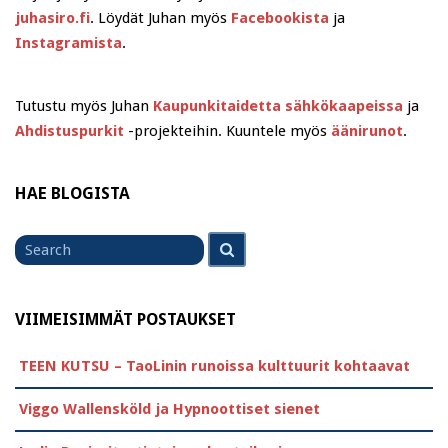
juhasiro.fi
. Löydät Juhan myös
Facebookista
ja
Instagramista
.
Tutustu myös Juhan
Kaupunkitaidetta sähkökaapeissa
ja
Ahdistuspurkit
-projekteihin. Kuuntele myös
äänirunot
.
HAE BLOGISTA
Search
Search
for
VIIMEISIMMÄT POSTAUKSET
TEEN KUTSU – TaoLinin runoissa kulttuurit kohtaavat
Viggo Wallensköld ja Hypnoottiset sienet