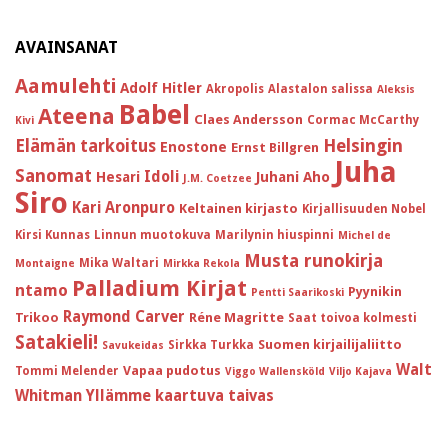
AVAINSANAT
Aamulehti
Adolf Hitler
Akropolis
Alastalon salissa
Aleksis
Babel
Ateena
Claes Andersson
Cormac McCarthy
Kivi
Helsingin
Elämän tarkoitus
Enostone
Ernst Billgren
Juha
Sanomat
Idoli
Hesari
Juhani Aho
J.M. Coetzee
Siro
Kari Aronpuro
Keltainen kirjasto
Kirjallisuuden Nobel
Kirsi Kunnas
Linnun muotokuva
Marilynin hiuspinni
Michel de
Musta runokirja
Mika Waltari
Montaigne
Mirkka Rekola
Palladium Kirjat
ntamo
Pyynikin
Pentti Saarikoski
Raymond Carver
Trikoo
Réne Magritte
Saat toivoa kolmesti
Satakieli!
Suomen kirjailijaliitto
Sirkka Turkka
Savukeidas
Walt
Vapaa pudotus
Tommi Melender
Viggo Wallensköld
Viljo Kajava
Whitman
Yllämme kaartuva taivas