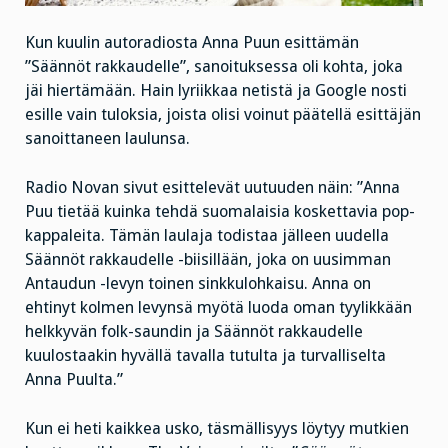
Kun kuulin autoradiosta Anna Puun esittämän
”Säännöt rakkaudelle”, sanoituksessa oli kohta, joka
jäi hiertämään. Hain lyriikkaa netistä ja Google nosti
esille vain tuloksia, joista olisi voinut päätellä esittäjän
sanoittaneen laulunsa.
Radio Novan sivut esittelevät uutuuden näin: ”Anna
Puu tietää kuinka tehdä suomalaisia koskettavia pop-
kappaleita. Tämän laulaja todistaa jälleen uudella
Säännöt rakkaudelle -biisillään, joka on uusimman
Antaudun -levyn toinen sinkkulohkaisu. Anna on
ehtinyt kolmen levynsä myötä luoda oman tyylikkään
helkkyvän folk-saundin ja Säännöt rakkaudelle
kuulostaakin hyvällä tavalla tutulta ja turvalliselta
Anna Puulta.”
Kun ei heti kaikkea usko, täsmällisyys löytyy mutkien