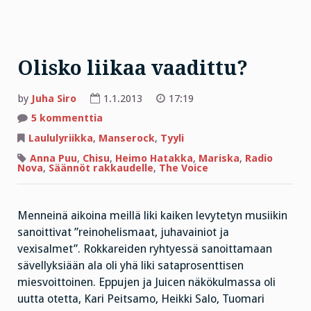
Olisko liikaa vaadittu?
by
Juha Siro
1.1.2013
17:19
artikkeliin
5 kommenttia
Olisko
liikaa
Laululyriikka
,
Manserock
,
Tyyli
vaadittu?
Anna Puu
,
Chisu
,
Heimo Hatakka
,
Mariska
,
Radio
Nova
,
Säännöt rakkaudelle
,
The Voice
Menneinä aikoina meillä liki kaiken levytetyn musiikin
sanoittivat ”reinohelismaat, juhavainiot ja
vexisalmet”. Rokkareiden ryhtyessä sanoittamaan
sävellyksiään ala oli yhä liki sataprosenttisen
miesvoittoinen. Eppujen ja Juicen näkökulmassa oli
uutta otetta, Kari Peitsamo, Heikki Salo, Tuomari