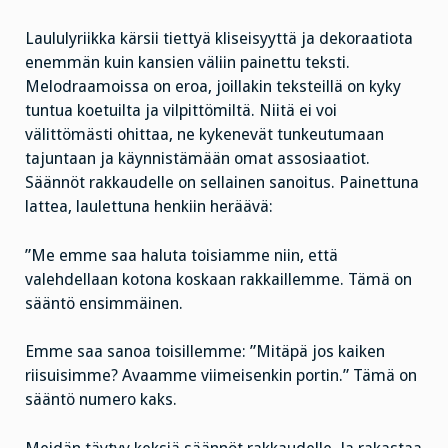
Laululyriikka kärsii tiettyä kliseisyyttä ja dekoraatiota
enemmän kuin kansien väliin painettu teksti.
Melodraamoissa on eroa, joillakin teksteillä on kyky
tuntua koetuilta ja vilpittömiltä. Niitä ei voi
välittömästi ohittaa, ne kykenevät tunkeutumaan
tajuntaan ja käynnistämään omat assosiaatiot.
Säännöt rakkaudelle on sellainen sanoitus. Painettuna
lattea, laulettuna henkiin heräävä:
”Me emme saa haluta toisiamme niin, että
valehdellaan kotona koskaan rakkaillemme. Tämä on
sääntö ensimmäinen.
Emme saa sanoa toisillemme: ”Mitäpä jos kaiken
riisuisimme? Avaamme viimeisenkin portin.” Tämä on
sääntö numero kaks.