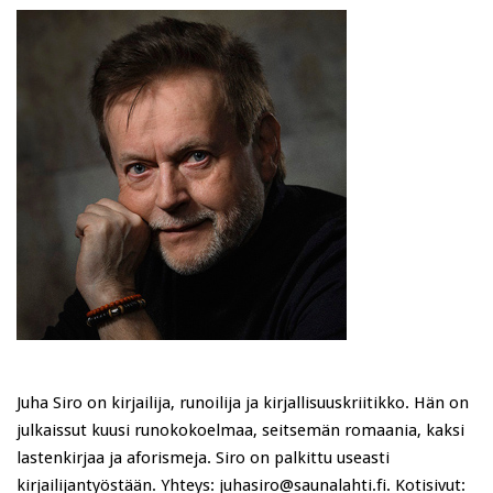
Juha Siro on kirjailija, runoilija ja kirjallisuuskriitikko. Hän on
julkaissut kuusi runokokoelmaa, seitsemän romaania, kaksi
lastenkirjaa ja aforismeja. Siro on palkittu useasti
kirjailijantyöstään. Yhteys: juhasiro@saunalahti.fi. Kotisivut: