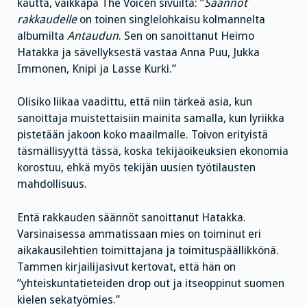
kautta, vaikkapa The Voicen sivuilta: ”
Säännöt
rakkaudelle
on toinen singlelohkaisu kolmannelta
albumilta
Antaudun
. Sen on sanoittanut Heimo
Hatakka ja sävellyksestä vastaa Anna Puu, Jukka
Immonen, Knipi ja Lasse Kurki.”
Olisiko liikaa vaadittu, että niin tärkeä asia, kun
sanoittaja muistettaisiin mainita samalla, kun lyriikka
pistetään jakoon koko maailmalle. Toivon erityistä
täsmällisyyttä tässä, koska tekijäoikeuksien ekonomia
korostuu, ehkä myös tekijän uusien työtilausten
mahdollisuus.
Entä rakkauden säännöt sanoittanut Hatakka.
Varsinaisessa ammatissaan mies on toiminut eri
aikakausilehtien toimittajana ja toimituspäällikkönä.
Tammen kirjailijasivut kertovat, että hän on
”yhteiskuntatieteiden drop out ja itseoppinut suomen
kielen sekatyömies.”