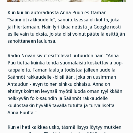
Kun kuulin autoradiosta Anna Puun esittämän
”Säännöt rakkaudelle”, sanoituksessa oli kohta, joka
jäi hiertämään. Hain lyriikkaa netistä ja Google nosti
esille vain tuloksia, joista olisi voinut päätellä esittäjän
sanoittaneen laulunsa.
Radio Novan sivut esittelevät uutuuden näin: ”Anna
Puu tietää kuinka tehdä suomalaisia koskettavia pop-
kappaleita. Tämän laulaja todistaa jälleen uudella
Säännöt rakkaudelle -biisillään, joka on uusimman
Antaudun -levyn toinen sinkkulohkaisu. Anna on
ehtinyt kolmen levynsä myötä luoda oman tyylikkään
helkkyvän folk-saundin ja Säännöt rakkaudelle
kuulostaakin hyvällä tavalla tutulta ja turvalliselta
Anna Puulta.”
Kun ei heti kaikkea usko, täsmällisyys löytyy mutkien