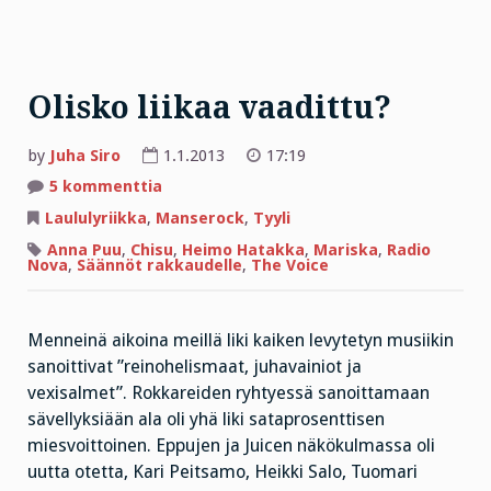
Olisko liikaa vaadittu?
by
Juha Siro
1.1.2013
17:19
artikkeliin
5 kommenttia
Olisko
liikaa
Laululyriikka
,
Manserock
,
Tyyli
vaadittu?
Anna Puu
,
Chisu
,
Heimo Hatakka
,
Mariska
,
Radio
Nova
,
Säännöt rakkaudelle
,
The Voice
Menneinä aikoina meillä liki kaiken levytetyn musiikin
sanoittivat ”reinohelismaat, juhavainiot ja
vexisalmet”. Rokkareiden ryhtyessä sanoittamaan
sävellyksiään ala oli yhä liki sataprosenttisen
miesvoittoinen. Eppujen ja Juicen näkökulmassa oli
uutta otetta, Kari Peitsamo, Heikki Salo, Tuomari