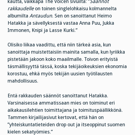
kautta, vaikkapa The Voicen sivuilta: ”
Säännöt
rakkaudelle
on toinen singlelohkaisu kolmannelta
albumilta
Antaudun
. Sen on sanoittanut Heimo
Hatakka ja sävellyksestä vastaa Anna Puu, Jukka
Immonen, Knipi ja Lasse Kurki.”
Olisiko liikaa vaadittu, että niin tärkeä asia, kun
sanoittaja muistettaisiin mainita samalla, kun lyriikka
pistetään jakoon koko maailmalle. Toivon erityistä
täsmällisyyttä tässä, koska tekijäoikeuksien ekonomia
korostuu, ehkä myös tekijän uusien työtilausten
mahdollisuus.
Entä rakkauden säännöt sanoittanut Hatakka.
Varsinaisessa ammatissaan mies on toiminut eri
aikakausilehtien toimittajana ja toimituspäällikkönä.
Tammen kirjailijasivut kertovat, että hän on
”yhteiskuntatieteiden drop out ja itseoppinut suomen
kielen sekatyömies.”