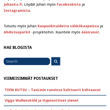
juhasiro.fi
. Löydät Juhan myös
Facebookista
ja
Instagramista
.
Tutustu myös Juhan
Kaupunkitaidetta sähkökaapeissa
ja
Ahdistuspurkit
-projekteihin. Kuuntele myös
äänirunot
.
HAE BLOGISTA
Search
Search
for
VIIMEISIMMÄT POSTAUKSET
TEEN KUTSU – TaoLinin runoissa kulttuurit kohtaavat
Viggo Wallensköld ja Hypnoottiset sienet