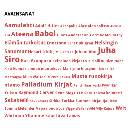
AVAINSANAT
Aamulehti
Adolf Hitler
Akropolis
Alastalon salissa
Aleksis
Babel
Ateena
Claes Andersson
Cormac McCarthy
Kivi
Helsingin
Elämän tarkoitus
Enostone
Ernst Billgren
Juha
Sanomat
Idoli
Hesari
Juhani Aho
J.M. Coetzee
Siro
Kari Aronpuro
Keltainen kirjasto
Kirjallisuuden Nobel
Kirsi Kunnas
Linnun muotokuva
Marilynin hiuspinni
Michel de
Musta runokirja
Mika Waltari
Montaigne
Mirkka Rekola
Palladium Kirjat
ntamo
Pyynikin
Pentti Saarikoski
Raymond Carver
Trikoo
Réne Magritte
Saat toivoa kolmesti
Satakieli!
Suomen kirjailijaliitto
Sirkka Turkka
Savukeidas
Walt
Vapaa pudotus
Tommi Melender
Viggo Wallensköld
Viljo Kajava
Whitman
Yllämme kaartuva taivas