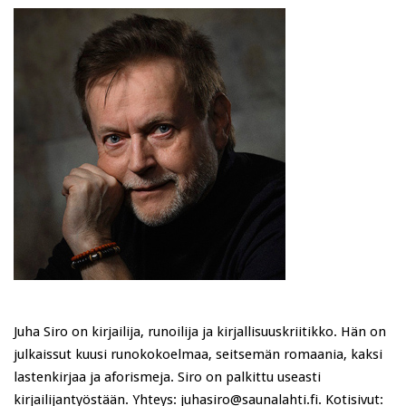
Juha Siro on kirjailija, runoilija ja kirjallisuuskriitikko. Hän on
julkaissut kuusi runokokoelmaa, seitsemän romaania, kaksi
lastenkirjaa ja aforismeja. Siro on palkittu useasti
kirjailijantyöstään. Yhteys: juhasiro@saunalahti.fi. Kotisivut: