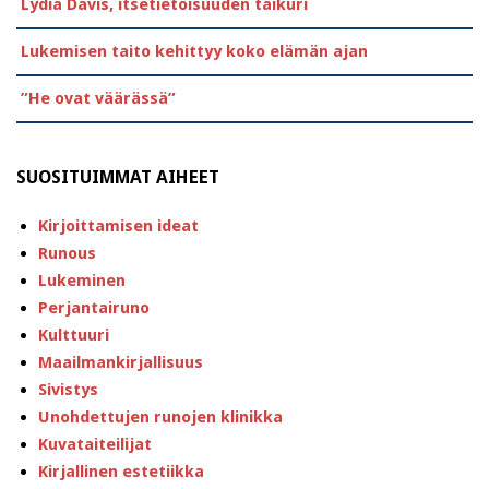
Lydia Davis, itsetietoisuuden taikuri
Lukemisen taito kehittyy koko elämän ajan
”He ovat väärässä”
SUOSITUIMMAT AIHEET
Kirjoittamisen ideat
Runous
Lukeminen
Perjantairuno
Kulttuuri
Maailmankirjallisuus
Sivistys
Unohdettujen runojen klinikka
Kuvataiteilijat
Kirjallinen estetiikka