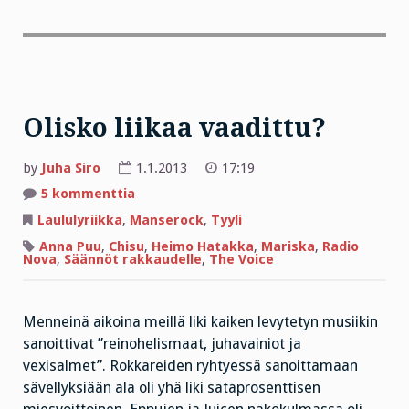
Olisko liikaa vaadittu?
by
Juha Siro
1.1.2013
17:19
artikkeliin
5 kommenttia
Olisko
liikaa
Laululyriikka
,
Manserock
,
Tyyli
vaadittu?
Anna Puu
,
Chisu
,
Heimo Hatakka
,
Mariska
,
Radio
Nova
,
Säännöt rakkaudelle
,
The Voice
Menneinä aikoina meillä liki kaiken levytetyn musiikin
sanoittivat ”reinohelismaat, juhavainiot ja
vexisalmet”. Rokkareiden ryhtyessä sanoittamaan
sävellyksiään ala oli yhä liki sataprosenttisen