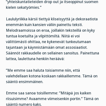
”yhteiskuntatieteiden drop out ja itseoppinut suomen
kielen sekatyömies.”
Laululyriikka kärsii tiettyä kliseisyyttä ja dekoraatiota
enemmän kuin kansien väliin painettu teksti.
Melodraamoissa on eroa, joillakin teksteillä on kyky
tuntua koetuilta ja vilpittömiltä. Niitä ei voi
välittömästi ohittaa, ne kykenevät tunkeutumaan
tajuntaan ja käynnistämään omat assosiaatiot.
Säännöt rakkaudelle on sellainen sanoitus. Painettuna
lattea, laulettuna henkiin heräävä:
”Me emme saa haluta toisiamme niin, että
valehdellaan kotona koskaan rakkaillemme. Tämä on
sääntö ensimmäinen.
Emme saa sanoa toisillemme: ”Mitäpä jos kaiken
riisuisimme? Avaamme viimeisenkin portin.” Tämä on
sääntö numero kaks.