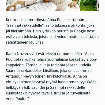
Kun kuulin autoradiosta Anna Puun esittämän
”Säännöt rakkaudelle”, sanoituksessa oli kohta, joka
jäi hiertämään. Hain lyriikkaa netistä ja Google nosti
esille vain tuloksia, joista olisi voinut päätellä esittäjän
sanoittaneen laulunsa.
Radio Novan sivut esittelevät uutuuden näin: ”Anna
Puu tietää kuinka tehdä suomalaisia koskettavia pop-
kappaleita. Tämän laulaja todistaa jälleen uudella
Säännöt rakkaudelle -biisillään, joka on uusimman
Antaudun -levyn toinen sinkkulohkaisu. Anna on
ehtinyt kolmen levynsä myötä luoda oman tyylikkään
helkkyvän folk-saundin ja Säännöt rakkaudelle
kuulostaakin hyvällä tavalla tutulta ja turvalliselta
Anna Puulta.”