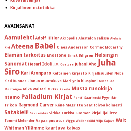
Kuvataiteilijat
Kirjallinen estetiikka
AVAINSANAT
Aamulehti
Adolf Hitler
Akropolis
Alastalon salissa
Aleksis
Babel
Ateena
Claes Andersson
Cormac McCarthy
Kivi
Helsingin
Elämän tarkoitus
Enostone
Ernst Billgren
Juha
Sanomat
Idoli
Hesari
Juhani Aho
J.M. Coetzee
Siro
Kari Aronpuro
Keltainen kirjasto
Kirjallisuuden Nobel
Kirsi Kunnas
Linnun muotokuva
Marilynin hiuspinni
Michel de
Musta runokirja
Mika Waltari
Montaigne
Mirkka Rekola
Palladium Kirjat
ntamo
Pyynikin
Pentti Saarikoski
Raymond Carver
Trikoo
Réne Magritte
Saat toivoa kolmesti
Satakieli!
Suomen kirjailijaliitto
Sirkka Turkka
Savukeidas
Walt
Vapaa pudotus
Tommi Melender
Viggo Wallensköld
Viljo Kajava
Whitman
Yllämme kaartuva taivas