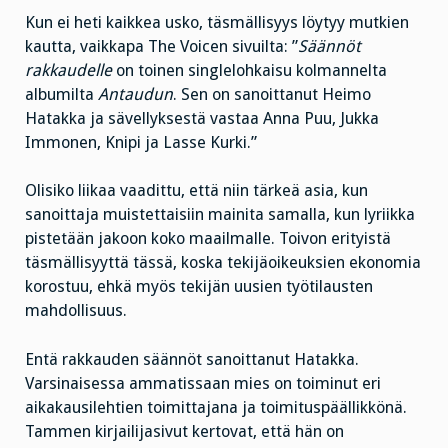
Kun ei heti kaikkea usko, täsmällisyys löytyy mutkien
kautta, vaikkapa The Voicen sivuilta: ”
Säännöt
rakkaudelle
on toinen singlelohkaisu kolmannelta
albumilta
Antaudun
. Sen on sanoittanut Heimo
Hatakka ja sävellyksestä vastaa Anna Puu, Jukka
Immonen, Knipi ja Lasse Kurki.”
Olisiko liikaa vaadittu, että niin tärkeä asia, kun
sanoittaja muistettaisiin mainita samalla, kun lyriikka
pistetään jakoon koko maailmalle. Toivon erityistä
täsmällisyyttä tässä, koska tekijäoikeuksien ekonomia
korostuu, ehkä myös tekijän uusien työtilausten
mahdollisuus.
Entä rakkauden säännöt sanoittanut Hatakka.
Varsinaisessa ammatissaan mies on toiminut eri
aikakausilehtien toimittajana ja toimituspäällikkönä.
Tammen kirjailijasivut kertovat, että hän on