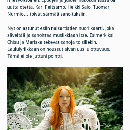
miesvoittoinen. Eppujen ja Juicen näkökulmassa oli
uutta otetta, Kari Peitsamo, Heikki Salo, Tuomari
Nurmio… toivat särmää sanoituksiin.
Nyt on astunut esiin naisartistien nuori kaarti, joka
säveltää ja sanoittaa musiikkiaan itse. Esimerkiksi
Chisu ja Mariska tekevät sanoja toisillekin.
Laululyriikkaan on noussut aivan uusi ulottuvuus.
Tämä ei ole juttuni pointti.