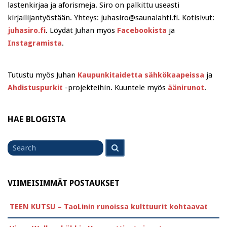
lastenkirjaa ja aforismeja. Siro on palkittu useasti
kirjailijantyöstään. Yhteys: juhasiro@saunalahti.fi. Kotisivut:
juhasiro.fi
. Löydät Juhan myös
Facebookista
ja
Instagramista
.
Tutustu myös Juhan
Kaupunkitaidetta sähkökaapeissa
ja
Ahdistuspurkit
-projekteihin. Kuuntele myös
äänirunot
.
HAE BLOGISTA
Search
Search
for
VIIMEISIMMÄT POSTAUKSET
TEEN KUTSU – TaoLinin runoissa kulttuurit kohtaavat