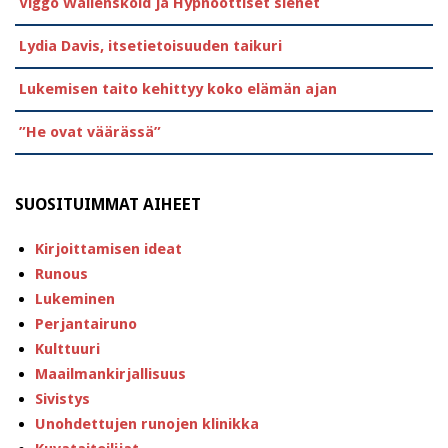
Viggo Wallensköld ja Hypnoottiset sienet
Lydia Davis, itsetietoisuuden taikuri
Lukemisen taito kehittyy koko elämän ajan
”He ovat väärässä”
SUOSITUIMMAT AIHEET
Kirjoittamisen ideat
Runous
Lukeminen
Perjantairuno
Kulttuuri
Maailmankirjallisuus
Sivistys
Unohdettujen runojen klinikka