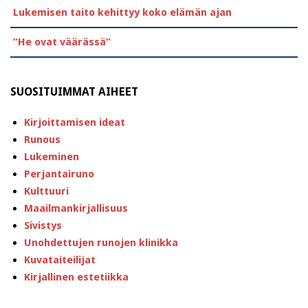
Lukemisen taito kehittyy koko elämän ajan
”He ovat väärässä”
SUOSITUIMMAT AIHEET
Kirjoittamisen ideat
Runous
Lukeminen
Perjantairuno
Kulttuuri
Maailmankirjallisuus
Sivistys
Unohdettujen runojen klinikka
Kuvataiteilijat
Kirjallinen estetiikka