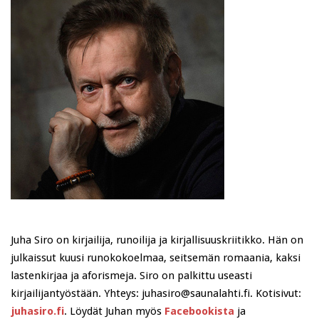
Juha Siro on kirjailija, runoilija ja kirjallisuuskriitikko. Hän on
julkaissut kuusi runokokoelmaa, seitsemän romaania, kaksi
lastenkirjaa ja aforismeja. Siro on palkittu useasti
kirjailijantyöstään. Yhteys: juhasiro@saunalahti.fi. Kotisivut:
juhasiro.fi
. Löydät Juhan myös
Facebookista
ja