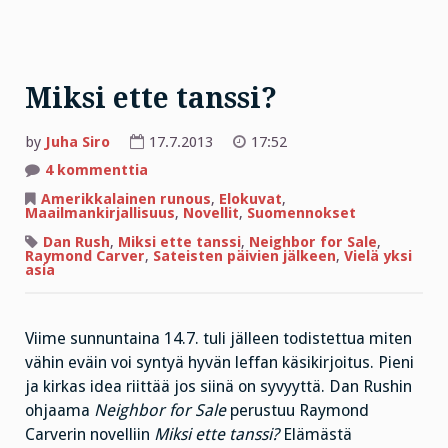
Miksi ette tanssi?
by
Juha Siro
17.7.2013
17:52
artikkeliin
4 kommenttia
Miksi
ette
Amerikkalainen runous
,
Elokuvat
,
tanssi?
Maailmankirjallisuus
,
Novellit
,
Suomennokset
Dan Rush
,
Miksi ette tanssi
,
Neighbor for Sale
,
Raymond Carver
,
Sateisten päivien jälkeen
,
Vielä yksi
asia
Viime sunnuntaina 14.7. tuli jälleen todistettua miten
vähin eväin voi syntyä hyvän leffan käsikirjoitus. Pieni
ja kirkas idea riittää jos siinä on syvyyttä. Dan Rushin
ohjaama
Neighbor for Sale
perustuu Raymond
Carverin novelliin
Miksi ette tanssi?
Elämästä