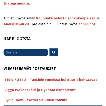
Instagramista
.
Tutustu myös Juhan
Kaupunkitaidetta sähkökaapeissa
ja
Ahdistuspurkit
-projekteihin. Kuuntele myös
äänirunot
.
HAE BLOGISTA
Search
Search
for
VIIMEISIMMÄT POSTAUKSET
TEEN KUTSU – TaoLinin runoissa kulttuurit kohtaavat
Viggo Wallensköld ja Hypnoottiset sienet
Lydia Davis, itsetietoisuuden taikuri