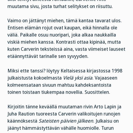
muutama sivu, josta turhat selitykset on riisuttu.
Vaimo on jättänyt miehen, tämä kantaa tavarat ulos.
Entisen elämän rojut ovat kaupan, eikä hinnalla ole
väliä. Paikalle osuu nuoripari, joka alkaa naukkailla
viskiä miehen kanssa. Kontrasti ottaa kipinää, mutta
kuten Carverin teksteissä aina, vasta viimeiset lauseet
etäännyttävät tarinalle sen syvyyden.
Miksi ette tanssi? löytyy Keltaisessa kirjastossa 1998
julkaistusta kokoelmasta
Vielä yksi asia
. Vajaaseen
kolmeensataan sivuun mahtuu kahdeksantoista
toinen toistaan tiukempaa novellia. Suosittelen.
Kirjoitin tänne keväällä muutaman rivin Arto Lapin ja
Juha Raution tuoreesta Carverin valikoitujen runojen
käännöksestä
Sateisten päivien jälkeen
. Julkaisu on
jäänyt hämmästyttävän vähälle huomiolle. Turun