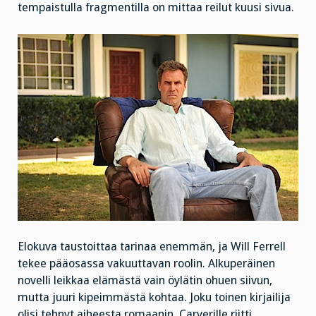
tempaistulla fragmentilla on mittaa reilut kuusi sivua.
Elokuva taustoittaa tarinaa enemmän, ja Will Ferrell
tekee pääosassa vakuuttavan roolin. Alkuperäinen
novelli leikkaa elämästä vain öylätin ohuen siivun,
mutta juuri kipeimmästä kohtaa. Joku toinen kirjailija
olisi tehnyt aiheesta romaanin, Carverille riitti