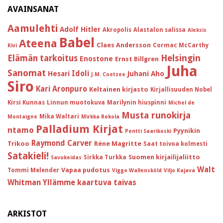
AVAINSANAT
Aamulehti
Adolf Hitler
Akropolis
Alastalon salissa
Aleksis
Babel
Ateena
Claes Andersson
Cormac McCarthy
Kivi
Helsingin
Elämän tarkoitus
Enostone
Ernst Billgren
Juha
Sanomat
Idoli
Hesari
Juhani Aho
J.M. Coetzee
Siro
Kari Aronpuro
Keltainen kirjasto
Kirjallisuuden Nobel
Kirsi Kunnas
Linnun muotokuva
Marilynin hiuspinni
Michel de
Musta runokirja
Mika Waltari
Montaigne
Mirkka Rekola
Palladium Kirjat
ntamo
Pyynikin
Pentti Saarikoski
Raymond Carver
Trikoo
Réne Magritte
Saat toivoa kolmesti
Satakieli!
Suomen kirjailijaliitto
Sirkka Turkka
Savukeidas
Walt
Vapaa pudotus
Tommi Melender
Viggo Wallensköld
Viljo Kajava
Whitman
Yllämme kaartuva taivas
ARKISTOT