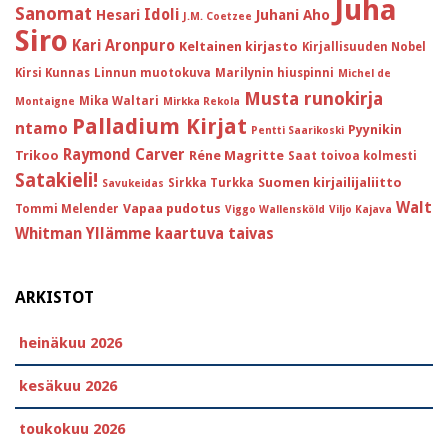
Juha
Sanomat
Idoli
Hesari
Juhani Aho
J.M. Coetzee
Siro
Kari Aronpuro
Keltainen kirjasto
Kirjallisuuden Nobel
Kirsi Kunnas
Linnun muotokuva
Marilynin hiuspinni
Michel de
Musta runokirja
Mika Waltari
Montaigne
Mirkka Rekola
Palladium Kirjat
ntamo
Pyynikin
Pentti Saarikoski
Raymond Carver
Trikoo
Réne Magritte
Saat toivoa kolmesti
Satakieli!
Suomen kirjailijaliitto
Sirkka Turkka
Savukeidas
Walt
Vapaa pudotus
Tommi Melender
Viggo Wallensköld
Viljo Kajava
Whitman
Yllämme kaartuva taivas
ARKISTOT
heinäkuu 2026
kesäkuu 2026
toukokuu 2026