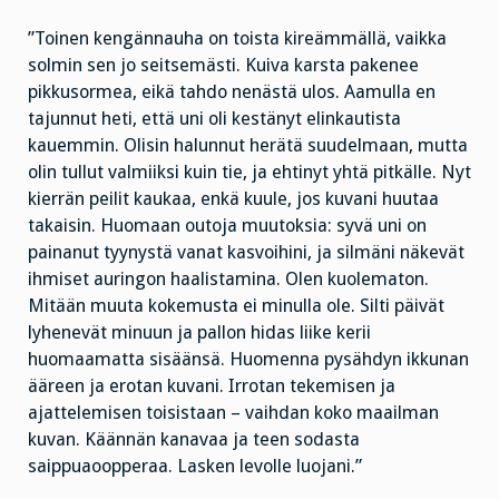
”Toinen kengännauha on toista kireämmällä, vaikka
solmin sen jo seitsemästi. Kuiva karsta pakenee
pikkusormea, eikä tahdo nenästä ulos. Aamulla en
tajunnut heti, että uni oli kestänyt elinkautista
kauemmin. Olisin halunnut herätä suudelmaan, mutta
olin tullut valmiiksi kuin tie, ja ehtinyt yhtä pitkälle. Nyt
kierrän peilit kaukaa, enkä kuule, jos kuvani huutaa
takaisin. Huomaan outoja muutoksia: syvä uni on
painanut tyynystä vanat kasvoihini, ja silmäni näkevät
ihmiset auringon haalistamina. Olen kuolematon.
Mitään muuta kokemusta ei minulla ole. Silti päivät
lyhenevät minuun ja pallon hidas liike kerii
huomaamatta sisäänsä. Huomenna pysähdyn ikkunan
ääreen ja erotan kuvani. Irrotan tekemisen ja
ajattelemisen toisistaan – vaihdan koko maailman
kuvan. Käännän kanavaa ja teen sodasta
saippuaoopperaa. Lasken levolle luojani.”