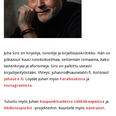
Juha Siro on kirjailija, runoilija ja kirjallisuuskriitikko. Hän on
julkaissut kuusi runokokoelmaa, seitsemän romaania, kaksi
lastenkirjaa ja aforismeja. Siro on palkittu useasti
kirjailijantyöstään. Yhteys: juhasiro@saunalahti.fi. Kotisivut:
juhasiro.fi
. Löydät Juhan myös
Facebookista
ja
Instagramista
.
Tutustu myös Juhan
Kaupunkitaidetta sähkökaapeissa
ja
Ahdistuspurkit
-projekteihin. Kuuntele myös
äänirunot
.