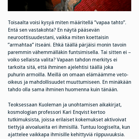
Toisaalta voisi kysyä miten määritellä ”vapaa tahto”.
Entä sen vastakohta? En näytä pääsevän
neuroottisuudestani, vaikka miten koettaisin
”armahtaa” itseäni. Ehkä täällä pärjäisi monin tavoin
paremmin vähemmälläkin funtsimisella. Tai sitten ei –
voiko sellaista valita? Vapaan tahdon merkitys ei
tarkoita sitä, että ihminen ajelehtisi täällä joka
puhurin armoilla. Meillä on omaan elämäämme veto-
oikeus ja mahdollisuudet muuttumiseen. En minäkään
tahdo olla sama ihminen huomenna kuin tänään.
Teoksessaan Kuoleman ja unohtamisen aikakirjat,
kosmologian professori Kari Enqvist kertoo
tutkimuksista, joissa erilaiset kokemukset aktivoivat
tiettyjä aivoalueita eri ihmisillä. Tuntuu loogiselta, kun
ajattelee vaikkapa ihmisille kehittyviä riippuvuuksia.