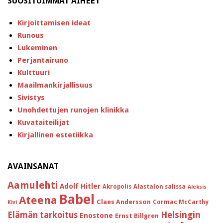
SUOSITUIMMAT AIHEET
Kirjoittamisen ideat
Runous
Lukeminen
Perjantairuno
Kulttuuri
Maailmankirjallisuus
Sivistys
Unohdettujen runojen klinikka
Kuvataiteilijat
Kirjallinen estetiikka
AVAINSANAT
Aamulehti
Adolf Hitler
Akropolis
Alastalon salissa
Aleksis
Babel
Ateena
Claes Andersson
Cormac McCarthy
Kivi
Helsingin
Elämän tarkoitus
Enostone
Ernst Billgren