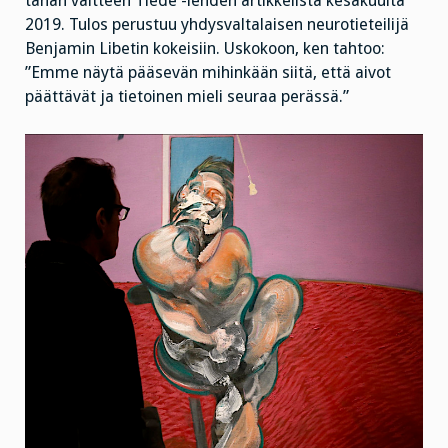
tähän väitteen Tiede -lehden artikkelista kesäkuulta
2019. Tulos perustuu yhdysvaltalaisen neurotieteilijä
Benjamin Libetin kokeisiin. Uskokoon, ken tahtoo:
”Emme näytä pääsevän mihinkään siitä, että aivot
päättävät ja tietoinen mieli seuraa perässä.”