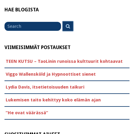
HAE BLOGISTA
Search
Search
for
VIIMEISIMMÄT POSTAUKSET
TEEN KUTSU – TaoLinin runoissa kulttuurit kohtaavat
Viggo Wallensköld ja Hypnoottiset sienet
Lydia Davis, itsetietoisuuden taikuri
Lukemisen taito kehittyy koko elämän ajan
”He ovat väärässä”