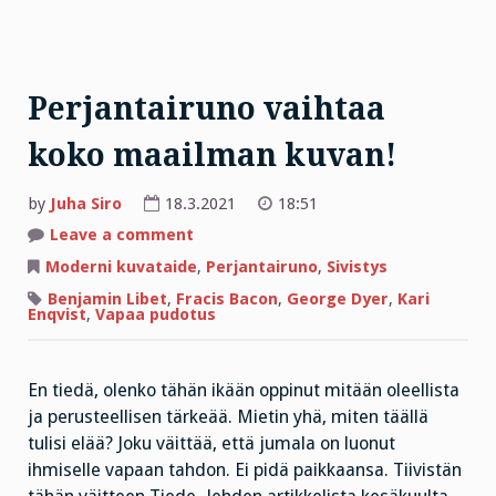
Perjantairuno vaihtaa
koko maailman kuvan!
by
Juha Siro
18.3.2021
18:51
on
Leave a comment
Perjantairuno
vaihtaa
Moderni kuvataide
,
Perjantairuno
,
Sivistys
koko
maailman
Benjamin Libet
,
Fracis Bacon
,
George Dyer
,
Kari
kuvan!
Enqvist
,
Vapaa pudotus
En tiedä, olenko tähän ikään oppinut mitään oleellista
ja perusteellisen tärkeää. Mietin yhä, miten täällä
tulisi elää? Joku väittää, että jumala on luonut
ihmiselle vapaan tahdon. Ei pidä paikkaansa. Tiivistän