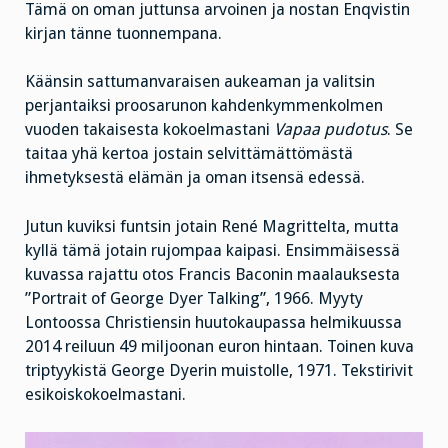
Tämä on oman juttunsa arvoinen ja nostan Enqvistin
kirjan tänne tuonnempana.
Käänsin sattumanvaraisen aukeaman ja valitsin
perjantaiksi proosarunon kahdenkymmenkolmen
vuoden takaisesta kokoelmastani
Vapaa pudotus
. Se
taitaa yhä kertoa jostain selvittämättömästä
ihmetyksestä elämän ja oman itsensä edessä.
Jutun kuviksi funtsin jotain René Magrittelta, mutta
kyllä tämä jotain rujompaa kaipasi. Ensimmäisessä
kuvassa rajattu otos Francis Baconin maalauksesta
”Portrait of George Dyer Talking”, 1966. Myyty
Lontoossa Christiensin huutokaupassa helmikuussa
2014 reiluun 49 miljoonan euron hintaan. Toinen kuva
triptyykistä George Dyerin muistolle, 1971.
Tekstirivit
esikoiskokoelmastani.