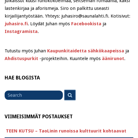
julkaissut kuusi runokokoelmaa, seitsemän romaania, kaksi
lastenkirjaa ja aforismeja. Siro on palkittu useasti
kirjailijantyöstään. Yhteys: juhasiro@saunalahti.fi. Kotisivut:
juhasiro.fi
. Löydät Juhan myös
Facebookista
ja
Instagramista
.
Tutustu myös Juhan
Kaupunkitaidetta sähkökaapeissa
ja
Ahdistuspurkit
-projekteihin. Kuuntele myös
äänirunot
.
HAE BLOGISTA
Search
Search
for
VIIMEISIMMÄT POSTAUKSET
TEEN KUTSU – TaoLinin runoissa kulttuurit kohtaavat