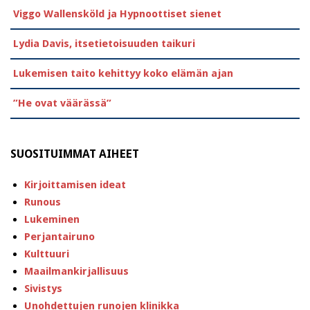
Viggo Wallensköld ja Hypnoottiset sienet
Lydia Davis, itsetietoisuuden taikuri
Lukemisen taito kehittyy koko elämän ajan
”He ovat väärässä”
SUOSITUIMMAT AIHEET
Kirjoittamisen ideat
Runous
Lukeminen
Perjantairuno
Kulttuuri
Maailmankirjallisuus
Sivistys
Unohdettujen runojen klinikka