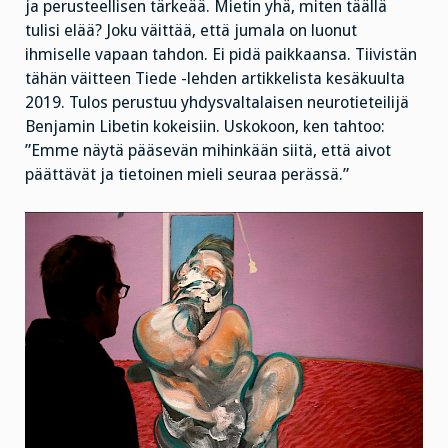
ja perusteellisen tärkeää. Mietin yhä, miten täällä
tulisi elää? Joku väittää, että jumala on luonut
ihmiselle vapaan tahdon. Ei pidä paikkaansa. Tiivistän
tähän väitteen Tiede -lehden artikkelista kesäkuulta
2019. Tulos perustuu yhdysvaltalaisen neurotieteilijä
Benjamin Libetin kokeisiin. Uskokoon, ken tahtoo:
”Emme näytä pääsevän mihinkään siitä, että aivot
päättävät ja tietoinen mieli seuraa perässä.”