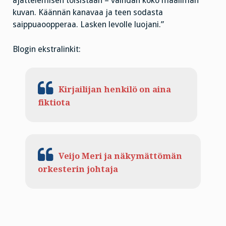
ajattelemisen toisistaan – vaihdan koko maailman
kuvan. Käännän kanavaa ja teen sodasta
saippuaoopperaa. Lasken levolle luojani.”
Blogin ekstralinkit:
Kirjailijan henkilö on aina
fiktiota
Veijo Meri ja näkymättömän
orkesterin johtaja