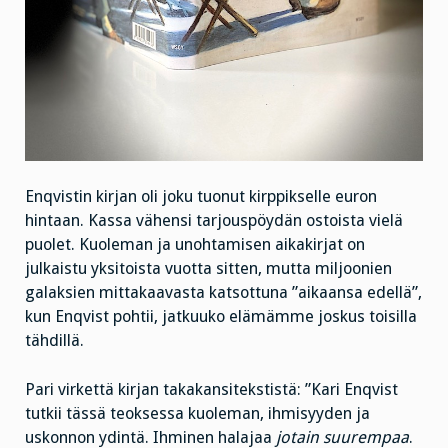
Enqvistin kirjan oli joku tuonut kirppikselle euron
hintaan. Kassa vähensi tarjouspöydän ostoista vielä
puolet. Kuoleman ja unohtamisen aikakirjat on
julkaistu yksitoista vuotta sitten, mutta miljoonien
galaksien mittakaavasta katsottuna ”aikaansa edellä”,
kun Enqvist pohtii, jatkuuko elämämme joskus toisilla
tähdillä.
Pari virkettä kirjan takakansitekstistä: ”Kari Enqvist
tutkii tässä teoksessa kuoleman, ihmisyyden ja
uskonnon ydintä. Ihminen halajaa
jotain suurempaa
.