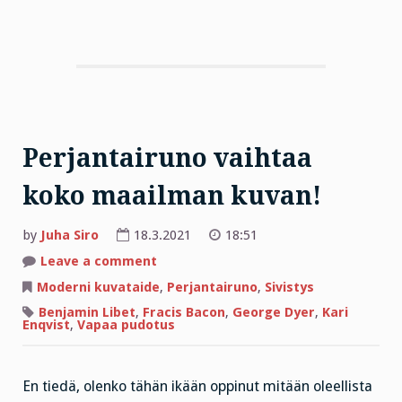
Perjantairuno vaihtaa
koko maailman kuvan!
by
Juha Siro
18.3.2021
18:51
on
Leave a comment
Perjantairuno
vaihtaa
Moderni kuvataide
,
Perjantairuno
,
Sivistys
koko
maailman
Benjamin Libet
,
Fracis Bacon
,
George Dyer
,
Kari
kuvan!
Enqvist
,
Vapaa pudotus
En tiedä, olenko tähän ikään oppinut mitään oleellista