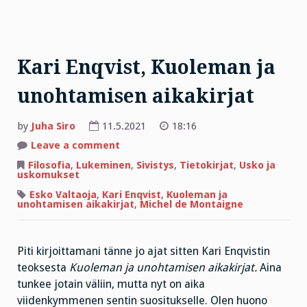
Kari Enqvist, Kuoleman ja
unohtamisen aikakirjat
by
Juha Siro
11.5.2021
18:16
on
Leave a comment
Kari
Enqvist,
Filosofia
,
Lukeminen
,
Sivistys
,
Tietokirjat
,
Usko ja
Kuoleman
uskomukset
ja
unohtamisen
Esko Valtaoja
,
Kari Enqvist
,
Kuoleman ja
aikakirjat
unohtamisen aikakirjat
,
Michel de Montaigne
Piti kirjoittamani tänne jo ajat sitten Kari Enqvistin
teoksesta
Kuoleman ja unohtamisen aikakirjat.
Aina
tunkee jotain väliin, mutta nyt on aika
viidenkymmenen sentin suositukselle. Olen huono