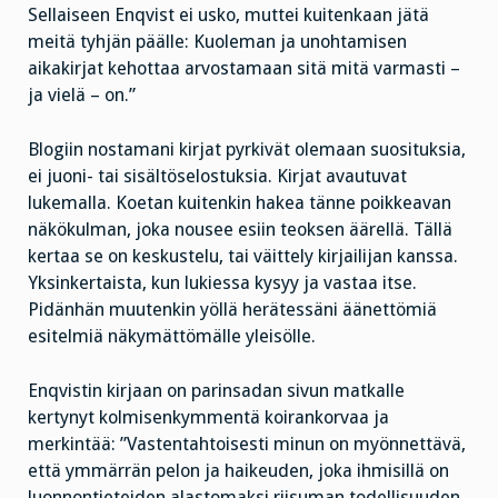
Sellaiseen Enqvist ei usko, muttei kuitenkaan jätä
meitä tyhjän päälle: Kuoleman ja unohtamisen
aikakirjat kehottaa arvostamaan sitä mitä varmasti –
ja vielä – on.”
Blogiin nostamani kirjat pyrkivät olemaan suosituksia,
ei juoni- tai sisältöselostuksia. Kirjat avautuvat
lukemalla. Koetan kuitenkin hakea tänne poikkeavan
näkökulman, joka nousee esiin teoksen äärellä. Tällä
kertaa se on keskustelu, tai väittely kirjailijan kanssa.
Yksinkertaista, kun lukiessa kysyy ja vastaa itse.
Pidänhän muutenkin yöllä herätessäni äänettömiä
esitelmiä näkymättömälle yleisölle.
Enqvistin kirjaan on parinsadan sivun matkalle
kertynyt kolmisenkymmentä koirankorvaa ja
merkintää: ”Vastentahtoisesti minun on myönnettävä,
että ymmärrän pelon ja haikeuden, joka ihmisillä on
luonnontieteiden alastomaksi riisuman todellisuuden