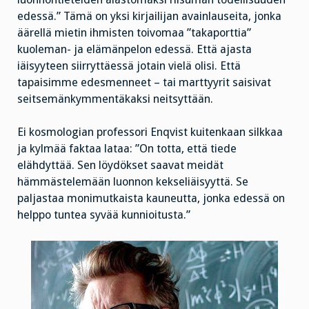
edessä.” Tämä on yksi kirjailijan avainlauseita, jonka
äärellä mietin ihmisten toivomaa ”takaporttia”
kuoleman- ja elämänpelon edessä. Että ajasta
iäisyyteen siirryttäessä jotain vielä olisi. Että
tapaisimme edesmenneet – tai marttyyrit saisivat
seitsemänkymmentäkaksi neitsyttään.
Ei kosmologian professori Enqvist kuitenkaan silkkaa
ja kylmää faktaa lataa: ”On totta, että tiede
elähdyttää. Sen löydökset saavat meidät
hämmästelemään luonnon kekseliäisyyttä. Se
paljastaa monimutkaista kauneutta, jonka edessä on
helppo tuntea syvää kunnioitusta.”