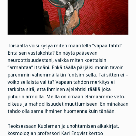
Toisaalta voisi kysyä miten määritellä ”vapaa tahto”.
Entä sen vastakohta? En näytä pääsevän
neuroottisuudestani, vaikka miten koettaisin
”armahtaa” itseäni. Ehkä täällä pärjäisi monin tavoin
paremmin vähemmälläkin funtsimisella. Tai sitten ei –
voiko sellaista valita? Vapaan tahdon merkitys ei
tarkoita sitä, että ihminen ajelehtisi täällä joka
puhurin armoilla. Meillä on omaan elämäämme veto-
oikeus ja mahdollisuudet muuttumiseen. En minäkään
tahdo olla sama ihminen huomenna kuin tänään.
Teoksessaan Kuoleman ja unohtamisen aikakirjat,
kosmologian professori Kari Enqvist kertoo