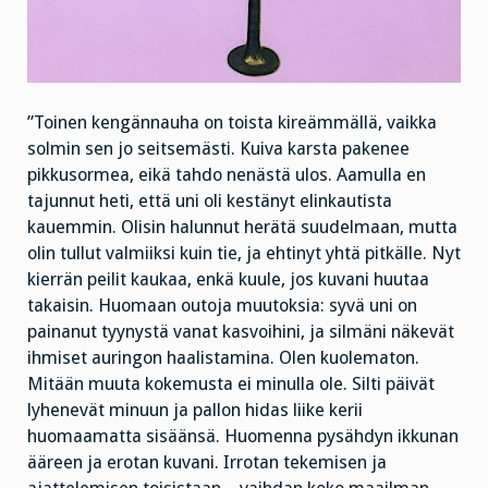
”Toinen kengännauha on toista kireämmällä, vaikka
solmin sen jo seitsemästi. Kuiva karsta pakenee
pikkusormea, eikä tahdo nenästä ulos. Aamulla en
tajunnut heti, että uni oli kestänyt elinkautista
kauemmin. Olisin halunnut herätä suudelmaan, mutta
olin tullut valmiiksi kuin tie, ja ehtinyt yhtä pitkälle. Nyt
kierrän peilit kaukaa, enkä kuule, jos kuvani huutaa
takaisin. Huomaan outoja muutoksia: syvä uni on
painanut tyynystä vanat kasvoihini, ja silmäni näkevät
ihmiset auringon haalistamina. Olen kuolematon.
Mitään muuta kokemusta ei minulla ole. Silti päivät
lyhenevät minuun ja pallon hidas liike kerii
huomaamatta sisäänsä. Huomenna pysähdyn ikkunan
ääreen ja erotan kuvani. Irrotan tekemisen ja