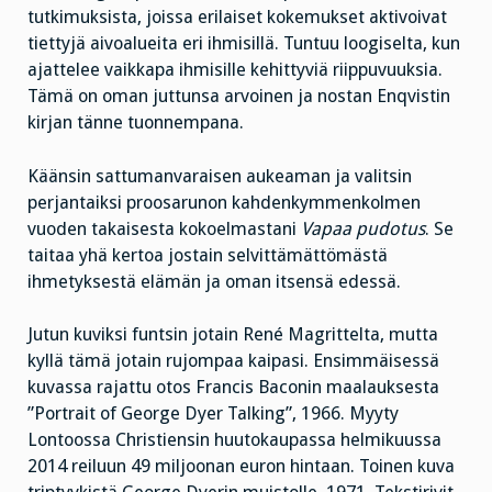
tutkimuksista, joissa erilaiset kokemukset aktivoivat
tiettyjä aivoalueita eri ihmisillä. Tuntuu loogiselta, kun
ajattelee vaikkapa ihmisille kehittyviä riippuvuuksia.
Tämä on oman juttunsa arvoinen ja nostan Enqvistin
kirjan tänne tuonnempana.
Käänsin sattumanvaraisen aukeaman ja valitsin
perjantaiksi proosarunon kahdenkymmenkolmen
vuoden takaisesta kokoelmastani
Vapaa pudotus
. Se
taitaa yhä kertoa jostain selvittämättömästä
ihmetyksestä elämän ja oman itsensä edessä.
Jutun kuviksi funtsin jotain René Magrittelta, mutta
kyllä tämä jotain rujompaa kaipasi. Ensimmäisessä
kuvassa rajattu otos Francis Baconin maalauksesta
”Portrait of George Dyer Talking”, 1966. Myyty
Lontoossa Christiensin huutokaupassa helmikuussa
2014 reiluun 49 miljoonan euron hintaan. Toinen kuva