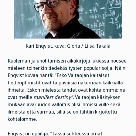
Kari Enqvist, kuva: Gloria / Liisa Takala
Kuoleman ja unohtamisen aikakirjoja lukiessa nousee
mieleen toinenkin tiedekäsitysten popularisoija. Näin
Enqvist kuvaa häntä: ”Esko Valtaojan kaltaiset
tiedeoptimistit ovat taipuvaisia näkemään kaikkialla
ihmeitä. Eskon mielestä tähdet ovat kohtalomme; ne
ovat meille
manifest destiny”.
Valtaojan käsityksen
mukaan avaruuden valloitus olisi ihmissuvulle sekä
ilmeistä että varmaa, sillä se on tähtiin kirjoitettu
kohtalomme.
Enqvist on epäilijä: ”Tässä suhteessa omat