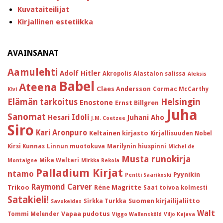
Kuvataiteilijat
Kirjallinen estetiikka
AVAINSANAT
Aamulehti
Adolf Hitler
Akropolis
Alastalon salissa
Aleksis
Babel
Ateena
Claes Andersson
Cormac McCarthy
Kivi
Helsingin
Elämän tarkoitus
Enostone
Ernst Billgren
Juha
Sanomat
Idoli
Hesari
Juhani Aho
J.M. Coetzee
Siro
Kari Aronpuro
Keltainen kirjasto
Kirjallisuuden Nobel
Kirsi Kunnas
Linnun muotokuva
Marilynin hiuspinni
Michel de
Musta runokirja
Mika Waltari
Montaigne
Mirkka Rekola
Palladium Kirjat
ntamo
Pyynikin
Pentti Saarikoski
Raymond Carver
Trikoo
Réne Magritte
Saat toivoa kolmesti
Satakieli!
Suomen kirjailijaliitto
Sirkka Turkka
Savukeidas
Walt
Vapaa pudotus
Tommi Melender
Viggo Wallensköld
Viljo Kajava