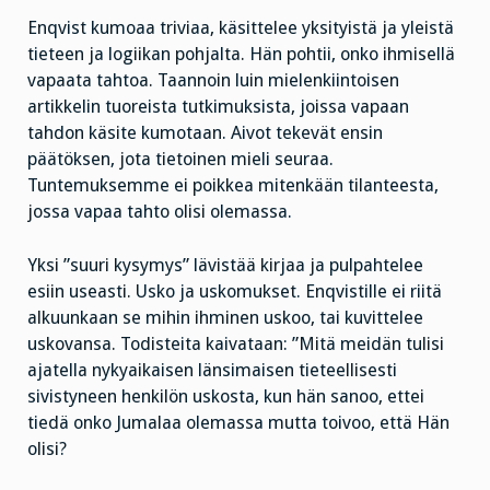
Enqvist kumoaa triviaa, käsittelee yksityistä ja yleistä
tieteen ja logiikan pohjalta. Hän pohtii, onko ihmisellä
vapaata tahtoa. Taannoin luin mielenkiintoisen
artikkelin tuoreista tutkimuksista, joissa vapaan
tahdon käsite kumotaan. Aivot tekevät ensin
päätöksen, jota tietoinen mieli seuraa.
Tuntemuksemme ei poikkea mitenkään tilanteesta,
jossa vapaa tahto olisi olemassa.
Yksi ”suuri kysymys” lävistää kirjaa ja pulpahtelee
esiin useasti. Usko ja uskomukset. Enqvistille ei riitä
alkuunkaan se mihin ihminen uskoo, tai kuvittelee
uskovansa. Todisteita kaivataan: ”Mitä meidän tulisi
ajatella nykyaikaisen länsimaisen tieteellisesti
sivistyneen henkilön uskosta, kun hän sanoo, ettei
tiedä onko Jumalaa olemassa mutta toivoo, että Hän
olisi?