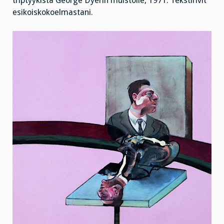
triptyykistä George Dyerin muistolle, 1971.
Tekstirivit
esikoiskokoelmastani.