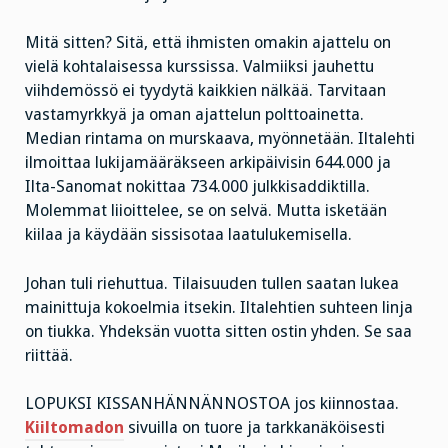
Mitä sitten? Sitä, että ihmisten omakin ajattelu on
vielä kohtalaisessa kurssissa. Valmiiksi jauhettu
viihdemössö ei tyydytä kaikkien nälkää. Tarvitaan
vastamyrkkyä ja oman ajattelun polttoainetta.
Median rintama on murskaava, myönnetään. Iltalehti
ilmoittaa lukijamääräkseen arkipäivisin 644.000 ja
Ilta-Sanomat nokittaa 734.000 julkkisaddiktilla.
Molemmat liioittelee, se on selvä. Mutta isketään
kiilaa ja käydään sissisotaa laatulukemisella.
Johan tuli riehuttua. Tilaisuuden tullen saatan lukea
mainittuja kokoelmia itsekin. Iltalehtien suhteen linja
on tiukka. Yhdeksän vuotta sitten ostin yhden. Se saa
riittää.
LOPUKSI KISSANHÄNNÄNNOSTOA jos kiinnostaa.
Kiiltomadon
sivuilla on tuore ja tarkkanäköisesti