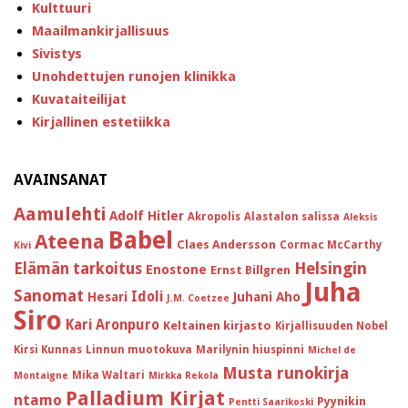
Kulttuuri
Maailmankirjallisuus
Sivistys
Unohdettujen runojen klinikka
Kuvataiteilijat
Kirjallinen estetiikka
AVAINSANAT
Aamulehti
Adolf Hitler
Akropolis
Alastalon salissa
Aleksis
Babel
Ateena
Claes Andersson
Cormac McCarthy
Kivi
Helsingin
Elämän tarkoitus
Enostone
Ernst Billgren
Juha
Sanomat
Idoli
Hesari
Juhani Aho
J.M. Coetzee
Siro
Kari Aronpuro
Keltainen kirjasto
Kirjallisuuden Nobel
Kirsi Kunnas
Linnun muotokuva
Marilynin hiuspinni
Michel de
Musta runokirja
Mika Waltari
Montaigne
Mirkka Rekola
Palladium Kirjat
ntamo
Pyynikin
Pentti Saarikoski