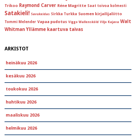
Raymond Carver
Trikoo
Réne Magritte
Saat toivoa kolmesti
Satakieli!
Suomen kirjailijaliitto
Sirkka Turkka
Savukeidas
Walt
Vapaa pudotus
Tommi Melender
Viggo Wallensköld
Viljo Kajava
Whitman
Yllämme kaartuva taivas
ARKISTOT
heinäkuu 2026
kesäkuu 2026
toukokuu 2026
huhtikuu 2026
maaliskuu 2026
helmikuu 2026