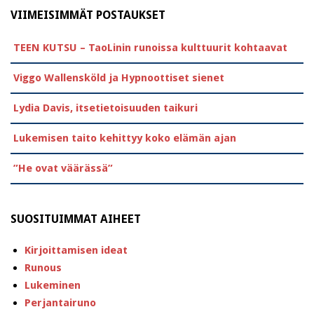
VIIMEISIMMÄT POSTAUKSET
TEEN KUTSU – TaoLinin runoissa kulttuurit kohtaavat
Viggo Wallensköld ja Hypnoottiset sienet
Lydia Davis, itsetietoisuuden taikuri
Lukemisen taito kehittyy koko elämän ajan
”He ovat väärässä”
SUOSITUIMMAT AIHEET
Kirjoittamisen ideat
Runous
Lukeminen
Perjantairuno