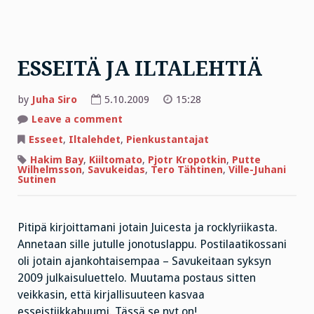
ESSEITÄ JA ILTALEHTIÄ
by
Juha Siro
5.10.2009
15:28
on
Leave a comment
ESSEITÄ
JA
Esseet
,
Iltalehdet
,
Pienkustantajat
ILTALEHTIÄ
Hakim Bay
,
Kiiltomato
,
Pjotr Kropotkin
,
Putte
Wilhelmsson
,
Savukeidas
,
Tero Tähtinen
,
Ville-Juhani
Sutinen
Pitipä kirjoittamani jotain Juicesta ja rocklyriikasta.
Annetaan sille jutulle jonotuslappu. Postilaatikossani
oli jotain ajankohtaisempaa – Savukeitaan syksyn
2009 julkaisuluettelo. Muutama postaus sitten
veikkasin, että kirjallisuuteen kasvaa
esseistiikkabuumi. Tässä se nyt on!