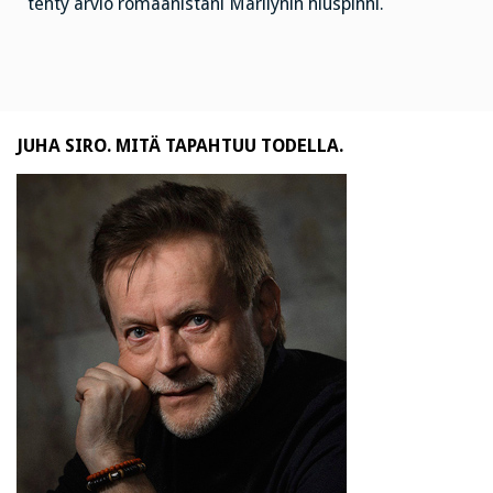
tehty arvio romaanistani Marilynin hiuspinni.
JUHA SIRO. MITÄ TAPAHTUU TODELLA.