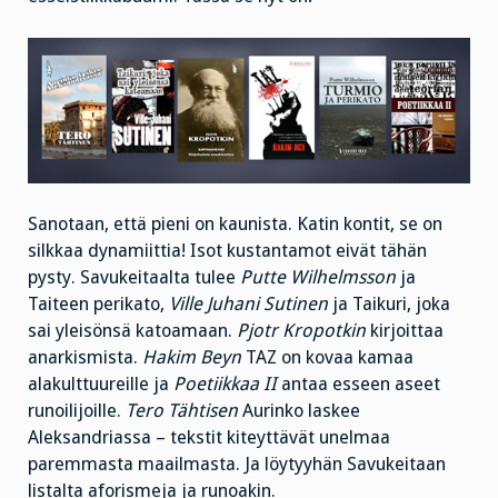
Sanotaan, että pieni on kaunista. Katin kontit, se on
silkkaa dynamiittia! Isot kustantamot eivät tähän
pysty. Savukeitaalta tulee
Putte Wilhelmsson
ja
Taiteen perikato,
Ville Juhani Sutinen
ja Taikuri, joka
sai yleisönsä katoamaan.
Pjotr Kropotkin
kirjoittaa
anarkismista.
Hakim Beyn
TAZ on kovaa kamaa
alakulttuureille ja
Poetiikkaa II
antaa esseen aseet
runoilijoille.
Tero Tähtisen
Aurinko laskee
Aleksandriassa – tekstit kiteyttävät unelmaa
paremmasta maailmasta. Ja löytyyhän Savukeitaan
listalta aforismeja ja runoakin.