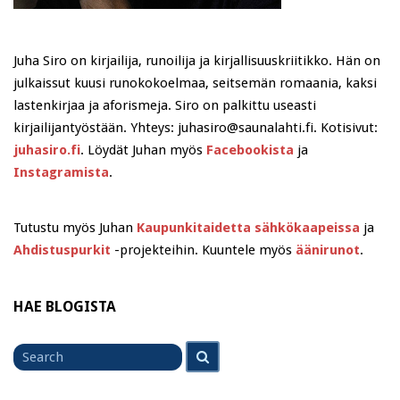
Juha Siro on kirjailija, runoilija ja kirjallisuuskriitikko. Hän on
julkaissut kuusi runokokoelmaa, seitsemän romaania, kaksi
lastenkirjaa ja aforismeja. Siro on palkittu useasti
kirjailijantyöstään. Yhteys: juhasiro@saunalahti.fi. Kotisivut:
juhasiro.fi
. Löydät Juhan myös
Facebookista
ja
Instagramista
.
Tutustu myös Juhan
Kaupunkitaidetta sähkökaapeissa
ja
Ahdistuspurkit
-projekteihin. Kuuntele myös
äänirunot
.
HAE BLOGISTA
Search
Search
for