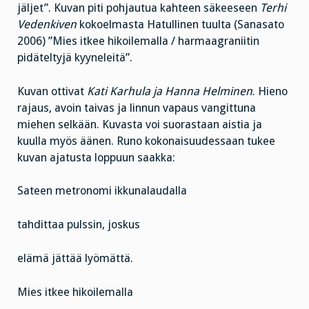
jäljet”. Kuvan piti pohjautua kahteen säkeeseen
Terhi
Vedenkiven
kokoelmasta Hatullinen tuulta (Sanasato
2006) ”Mies itkee hikoilemalla / harmaagraniitin
pidäteltyjä kyyneleitä”.
Kuvan ottivat
Kati Karhula ja Hanna Helminen
. Hieno
rajaus, avoin taivas ja linnun vapaus vangittuna
miehen selkään. Kuvasta voi suorastaan aistia ja
kuulla myös äänen. Runo kokonaisuudessaan tukee
kuvan ajatusta loppuun saakka:
Sateen metronomi ikkunalaudalla
tahdittaa pulssin, joskus
elämä jättää lyömättä.
Mies itkee hikoilemalla