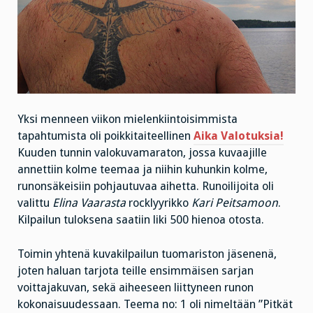
Yksi menneen viikon mielenkiintoisimmista
tapahtumista oli poikkitaiteellinen
Aika Valotuksia!
Kuuden tunnin valokuvamaraton, jossa kuvaajille
annettiin kolme teemaa ja niihin kuhunkin kolme,
runonsäkeisiin pohjautuvaa aihetta. Runoilijoita oli
valittu
Elina Vaarasta
rocklyyrikko
Kari Peitsamoon
.
Kilpailun tuloksena saatiin liki 500 hienoa otosta.
Toimin yhtenä kuvakilpailun tuomariston jäsenenä,
joten haluan tarjota teille ensimmäisen sarjan
voittajakuvan, sekä aiheeseen liittyneen runon
kokonaisuudessaan. Teema no: 1 oli nimeltään ”Pitkät