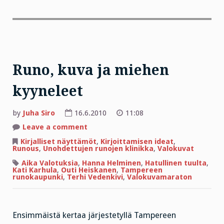
Runo, kuva ja miehen
kyyneleet
by
Juha Siro
16.6.2010
11:08
on
Leave a comment
Runo,
kuva
Kirjalliset näyttämöt
,
Kirjoittamisen ideat
,
ja
Runous
,
Unohdettujen runojen klinikka
,
Valokuvat
miehen
kyyneleet
Aika Valotuksia
,
Hanna Helminen
,
Hatullinen tuulta
,
Kati Karhula
,
Outi Heiskanen
,
Tampereen
runokaupunki
,
Terhi Vedenkivi
,
Valokuvamaraton
Ensimmäistä kertaa järjestetyllä Tampereen