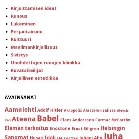
Kirjoittamisen ideat
Runous
Lukeminen
Perjantairuno
Kulttuuri
Maailmankirjallisuus
Sivistys
Unohdettujen runojen klinikka
Kuvataiteilijat
Kirjallinen estetiikka
AVAINSANAT
Aamulehti
Adolf Hitler
Akropolis
Alastalon salissa
Aleksis
Babel
Ateena
Claes Andersson
Cormac McCarthy
Kivi
Helsingin
Elämän tarkoitus
Enostone
Ernst Billgren
Juha
Sanomat
Idoli
Hesari
Juhani Aho
J.M. Coetzee