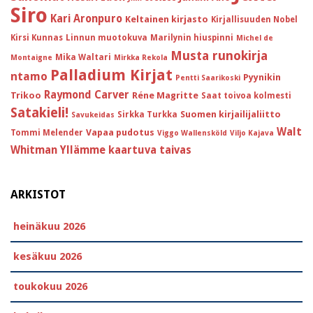
Siro
Kari Aronpuro
Keltainen kirjasto
Kirjallisuuden Nobel
Kirsi Kunnas
Linnun muotokuva
Marilynin hiuspinni
Michel de
Musta runokirja
Mika Waltari
Montaigne
Mirkka Rekola
Palladium Kirjat
ntamo
Pyynikin
Pentti Saarikoski
Raymond Carver
Trikoo
Réne Magritte
Saat toivoa kolmesti
Satakieli!
Suomen kirjailijaliitto
Sirkka Turkka
Savukeidas
Walt
Vapaa pudotus
Tommi Melender
Viggo Wallensköld
Viljo Kajava
Whitman
Yllämme kaartuva taivas
ARKISTOT
heinäkuu 2026
kesäkuu 2026
toukokuu 2026