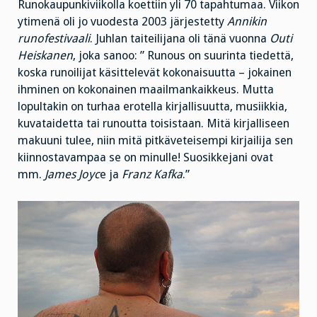
Runokaupunkiviikolla koettiin yli 70 tapahtumaa. Viikon
ytimenä oli jo vuodesta 2003 järjestetty
Annikin
runofestivaali
. Juhlan taiteilijana oli tänä vuonna
Outi
Heiskanen
, joka sanoo: ”
Runous on suurinta tiedettä,
koska runoilijat käsittelevät kokonaisuutta – jokainen
ihminen on kokonainen maailmankaikkeus. Mutta
lopultakin on turhaa erotella kirjallisuutta, musiikkia,
kuvataidetta tai runoutta toisistaan. Mitä kirjalliseen
makuuni tulee, niin mitä pitkäveteisempi kirjailija sen
kiinnostavampaa se on minulle! Suosikkejani ovat
mm.
James Joyc
e ja
Franz Kafka
.”