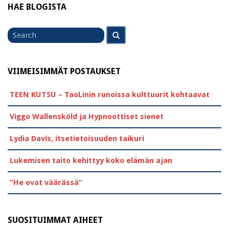
HAE BLOGISTA
Search
Search
for
VIIMEISIMMÄT POSTAUKSET
TEEN KUTSU – TaoLinin runoissa kulttuurit kohtaavat
Viggo Wallensköld ja Hypnoottiset sienet
Lydia Davis, itsetietoisuuden taikuri
Lukemisen taito kehittyy koko elämän ajan
”He ovat väärässä”
SUOSITUIMMAT AIHEET