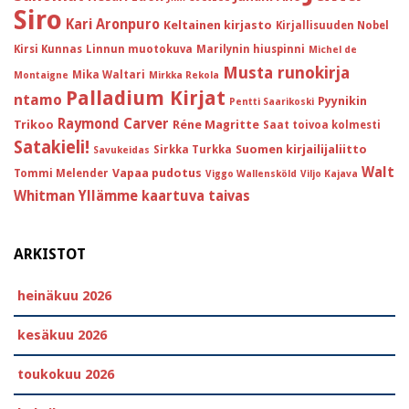
Siro
Kari Aronpuro
Keltainen kirjasto
Kirjallisuuden Nobel
Kirsi Kunnas
Linnun muotokuva
Marilynin hiuspinni
Michel de
Musta runokirja
Mika Waltari
Montaigne
Mirkka Rekola
Palladium Kirjat
ntamo
Pyynikin
Pentti Saarikoski
Raymond Carver
Trikoo
Réne Magritte
Saat toivoa kolmesti
Satakieli!
Suomen kirjailijaliitto
Sirkka Turkka
Savukeidas
Walt
Vapaa pudotus
Tommi Melender
Viggo Wallensköld
Viljo Kajava
Whitman
Yllämme kaartuva taivas
ARKISTOT
heinäkuu 2026
kesäkuu 2026
toukokuu 2026