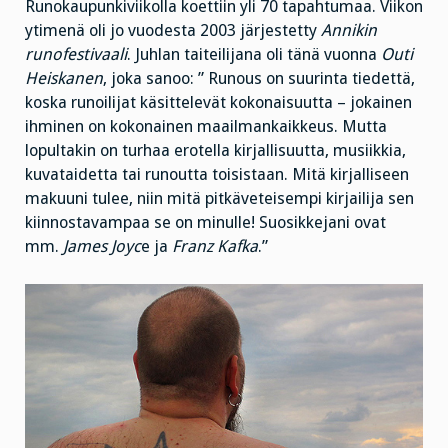
Runokaupunkiviikolla koettiin yli 70 tapahtumaa. Viikon
ytimenä oli jo vuodesta 2003 järjestetty
Annikin
runofestivaali
. Juhlan taiteilijana oli tänä vuonna
Outi
Heiskanen
, joka sanoo: ”
Runous on suurinta tiedettä,
koska runoilijat käsittelevät kokonaisuutta – jokainen
ihminen on kokonainen maailmankaikkeus. Mutta
lopultakin on turhaa erotella kirjallisuutta, musiikkia,
kuvataidetta tai runoutta toisistaan. Mitä kirjalliseen
makuuni tulee, niin mitä pitkäveteisempi kirjailija sen
kiinnostavampaa se on minulle! Suosikkejani ovat
mm.
James Joyc
e ja
Franz Kafka
.”