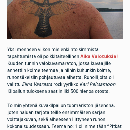
Yksi menneen viikon mielenkiintoisimmista
tapahtumista oli poikkitaiteellinen
Aika Valotuksia!
Kuuden tunnin valokuvamaraton, jossa kuvaajille
annettiin kolme teemaa ja niihin kuhunkin kolme,
runonsäkeisiin pohjautuvaa aihetta. Runoilijoita oli
valittu
Elina Vaarasta
rocklyyrikko
Kari Peitsamoon
.
Kilpailun tuloksena saatiin liki 500 hienoa otosta.
Toimin yhtenä kuvakilpailun tuomariston jäsenenä,
joten haluan tarjota teille ensimmäisen sarjan
voittajakuvan, sekä aiheeseen liittyneen runon
kokonaisuudessaan. Teema no: 1 oli nimeltään ”Pitkät