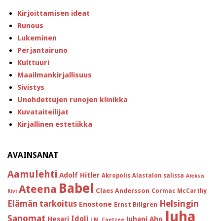
Kirjoittamisen ideat
Runous
Lukeminen
Perjantairuno
Kulttuuri
Maailmankirjallisuus
Sivistys
Unohdettujen runojen klinikka
Kuvataiteilijat
Kirjallinen estetiikka
AVAINSANAT
Aamulehti
Adolf Hitler
Akropolis
Alastalon salissa
Aleksis
Babel
Ateena
Claes Andersson
Cormac McCarthy
Kivi
Helsingin
Elämän tarkoitus
Enostone
Ernst Billgren
Juha
Sanomat
Idoli
Hesari
Juhani Aho
J.M. Coetzee