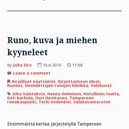
Runo, kuva ja miehen
kyyneleet
by
Juha Siro
16.6.2010
11:08
on
Leave a comment
Runo,
kuva
Kirjalliset näyttämöt
,
Kirjoittamisen ideat
,
ja
Runous
,
Unohdettujen runojen klinikka
,
Valokuvat
miehen
kyyneleet
Aika Valotuksia
,
Hanna Helminen
,
Hatullinen tuulta
,
Kati Karhula
,
Outi Heiskanen
,
Tampereen
runokaupunki
,
Terhi Vedenkivi
,
Valokuvamaraton
Ensimmäistä kertaa järjestetyllä Tampereen