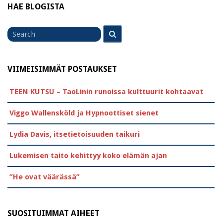
HAE BLOGISTA
Search
Search
for
VIIMEISIMMÄT POSTAUKSET
TEEN KUTSU – TaoLinin runoissa kulttuurit kohtaavat
Viggo Wallensköld ja Hypnoottiset sienet
Lydia Davis, itsetietoisuuden taikuri
Lukemisen taito kehittyy koko elämän ajan
”He ovat väärässä”
SUOSITUIMMAT AIHEET