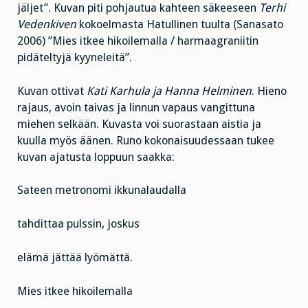
jäljet”. Kuvan piti pohjautua kahteen säkeeseen
Terhi
Vedenkiven
kokoelmasta Hatullinen tuulta (Sanasato
2006) ”Mies itkee hikoilemalla / harmaagraniitin
pidäteltyjä kyyneleitä”.
Kuvan ottivat
Kati Karhula ja Hanna Helminen
. Hieno
rajaus, avoin taivas ja linnun vapaus vangittuna
miehen selkään. Kuvasta voi suorastaan aistia ja
kuulla myös äänen. Runo kokonaisuudessaan tukee
kuvan ajatusta loppuun saakka:
Sateen metronomi ikkunalaudalla
tahdittaa pulssin, joskus
elämä jättää lyömättä.
Mies itkee hikoilemalla