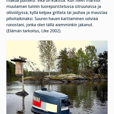
makua puiseksi. Vika on kokissa. Kun fileet marinoi
muutaman tunnin tuorepuristetussa sitruunassa ja
oliiviöljyssä, kyllä kelpaa grillata tai jauhaa ja maustaa
pihvitaikinaksi. Suuren hauen karttaminen selviää
runostani, jonka olen tällä aiemminkin jakanut.
(Elämän tarkoitus, Like 2002).