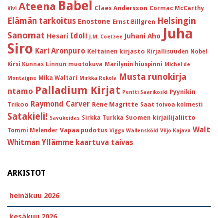
Babel
Ateena
Claes Andersson
Cormac McCarthy
Kivi
Helsingin
Elämän tarkoitus
Enostone
Ernst Billgren
Juha
Sanomat
Idoli
Hesari
Juhani Aho
J.M. Coetzee
Siro
Kari Aronpuro
Keltainen kirjasto
Kirjallisuuden Nobel
Kirsi Kunnas
Linnun muotokuva
Marilynin hiuspinni
Michel de
Musta runokirja
Mika Waltari
Montaigne
Mirkka Rekola
Palladium Kirjat
ntamo
Pyynikin
Pentti Saarikoski
Raymond Carver
Trikoo
Réne Magritte
Saat toivoa kolmesti
Satakieli!
Suomen kirjailijaliitto
Sirkka Turkka
Savukeidas
Walt
Vapaa pudotus
Tommi Melender
Viggo Wallensköld
Viljo Kajava
Whitman
Yllämme kaartuva taivas
ARKISTOT
heinäkuu 2026
kesäkuu 2026