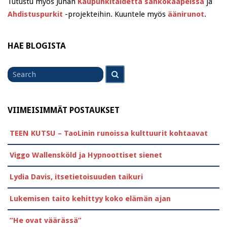
Tutustu myös Juhan
Kaupunkitaidetta sähkökaapeissa
ja
Ahdistuspurkit
-projekteihin. Kuuntele myös
äänirunot
.
HAE BLOGISTA
Search
Search
for
VIIMEISIMMÄT POSTAUKSET
TEEN KUTSU – TaoLinin runoissa kulttuurit kohtaavat
Viggo Wallensköld ja Hypnoottiset sienet
Lydia Davis, itsetietoisuuden taikuri
Lukemisen taito kehittyy koko elämän ajan
”He ovat väärässä”