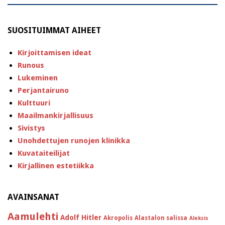
SUOSITUIMMAT AIHEET
Kirjoittamisen ideat
Runous
Lukeminen
Perjantairuno
Kulttuuri
Maailmankirjallisuus
Sivistys
Unohdettujen runojen klinikka
Kuvataiteilijat
Kirjallinen estetiikka
AVAINSANAT
Aamulehti
Adolf Hitler
Akropolis
Alastalon salissa
Aleksis