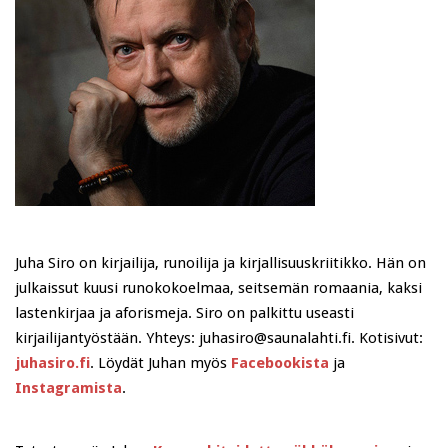
Juha Siro on kirjailija, runoilija ja kirjallisuuskriitikko. Hän on
julkaissut kuusi runokokoelmaa, seitsemän romaania, kaksi
lastenkirjaa ja aforismeja. Siro on palkittu useasti
kirjailijantyöstään. Yhteys: juhasiro@saunalahti.fi. Kotisivut:
juhasiro.fi
. Löydät Juhan myös
Facebookista
ja
Instagramista
.