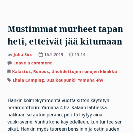
Mustimmat murheet tapan
heti, etteivät jää kitumaan
by
Juha Siro
16.5.2019
15:14
on
Leave a comment
Mustimmat
murheet
Kalastus
,
Runous
,
Unohdettujen runojen klinikka
tapan
heti,
Ihala Camping
,
Uusikaupunki
,
Yamaha 4hv
etteivät
jää
kitumaan
Hankin kolmekymmentä vuotta sitten käytetyn
perämoottorin: Yamaha 4 hv. Kalaan lähtiessä
nakkaan se auton perään, periltä löytyy aina
vuokravene. Vanha kone käy edelleen, kun tuntee sen
oikut. Hankin myös tuoreen bensiinin ja ostin uuden