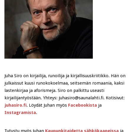
Juha Siro on kirjailija, runoilija ja kirjallisuuskriitikko. Hän on
julkaissut kuusi runokokoelmaa, seitsemän romaania, kaksi
lastenkirjaa ja aforismeja. Siro on palkittu useasti
kirjailijantyöstään. Yhteys: juhasiro@saunalahti.fi. Kotisivut:
juhasiro.fi
. Löydät Juhan myös
Facebookista
ja
Instagramista
.
Tutustu myös Juhan
Kaupunkitaidetta sähkökaapeissa
ja