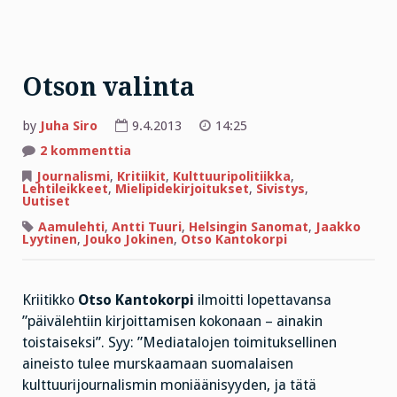
Otson valinta
by
Juha Siro
9.4.2013
14:25
artikkeliin
2 kommenttia
Otson
valinta
Journalismi
,
Kritiikit
,
Kulttuuripolitiikka
,
Lehtileikkeet
,
Mielipidekirjoitukset
,
Sivistys
,
Uutiset
Aamulehti
,
Antti Tuuri
,
Helsingin Sanomat
,
Jaakko
Lyytinen
,
Jouko Jokinen
,
Otso Kantokorpi
Kriitikko
Otso Kantokorpi
ilmoitti lopettavansa
”päivälehtiin kirjoittamisen kokonaan – ainakin
toistaiseksi”. Syy: ”Mediatalojen toimituksellinen
aineisto tulee murskaamaan suomalaisen
kulttuurijournalismin moniäänisyyden, ja tätä