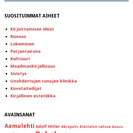
SUOSITUIMMAT AIHEET
Kirjoittamisen ideat
Runous
Lukeminen
Perjantairuno
Kulttuuri
Maailmankirjallisuus
Sivistys
Unohdettujen runojen klinikka
Kuvataiteilijat
Kirjallinen estetiikka
AVAINSANAT
Aamulehti
Adolf Hitler
Akropolis
Alastalon salissa
Aleksis