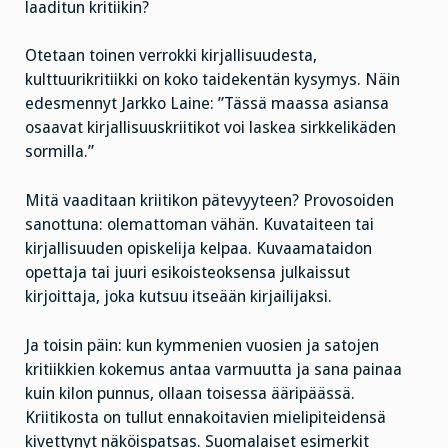
laaditun kritiikin?
Otetaan toinen verrokki kirjallisuudesta,
kulttuurikritiikki on koko taidekentän kysymys. Näin
edesmennyt Jarkko Laine: ”Tässä maassa asiansa
osaavat kirjallisuuskriitikot voi laskea sirkkelikäden
sormilla.”
Mitä vaaditaan kriitikon pätevyyteen? Provosoiden
sanottuna: olemattoman vähän. Kuvataiteen tai
kirjallisuuden opiskelija kelpaa. Kuvaamataidon
opettaja tai juuri esikoisteoksensa julkaissut
kirjoittaja, joka kutsuu itseään kirjailijaksi.
Ja toisin päin: kun kymmenien vuosien ja satojen
kritiikkien kokemus antaa varmuutta ja sana painaa
kuin kilon punnus, ollaan toisessa ääripäässä.
Kriitikosta on tullut ennakoitavien mielipiteidensä
kivettynyt näköispatsas. Suomalaiset esimerkit