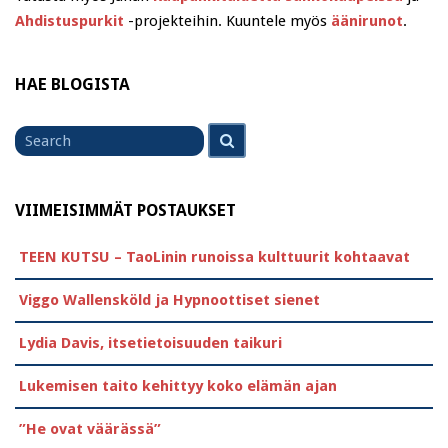
Ahdistuspurkit
-projekteihin. Kuuntele myös
äänirunot
.
HAE BLOGISTA
Search
Search
for
VIIMEISIMMÄT POSTAUKSET
TEEN KUTSU – TaoLinin runoissa kulttuurit kohtaavat
Viggo Wallensköld ja Hypnoottiset sienet
Lydia Davis, itsetietoisuuden taikuri
Lukemisen taito kehittyy koko elämän ajan
”He ovat väärässä”