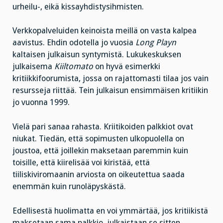
urheilu-, eikä kissayhdistysihmisten.
Verkkopalveluiden keinoista meillä on vasta kalpea
aavistus. Ehdin odotella jo vuosia
Long Playn
kaltaisen julkaisun syntymistä. Lukukeskuksen
julkaisema
Kiiltomato
on hyvä esimerkki
kritiikkifoorumista, jossa on rajattomasti tilaa jos vain
resursseja riittää. Tein julkaisun ensimmäisen kritiikin
jo vuonna 1999.
Vielä pari sanaa rahasta. Kriitikoiden palkkiot ovat
niukat. Tiedän, että sopimusten ulkopuolella on
joustoa, että joillekin maksetaan paremmin kuin
toisille, että kiirelisää voi kiristää, että
tiiliskiviromaanin arviosta on oikeutettua saada
enemmän kuin runoläpyskästä.
Edellisestä huolimatta en voi ymmärtää, jos kritiikistä
maksetaan sama palkkio, julkaistaan se sitten