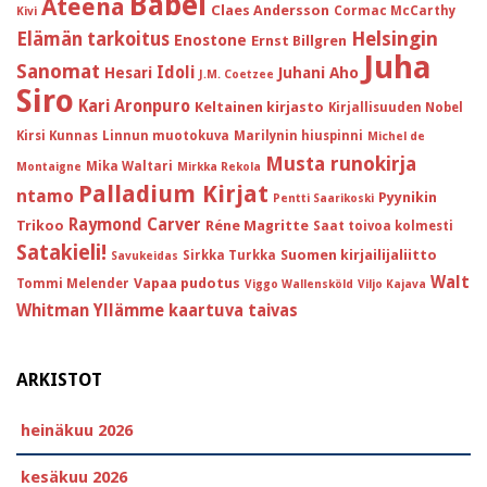
Babel
Ateena
Claes Andersson
Cormac McCarthy
Kivi
Helsingin
Elämän tarkoitus
Enostone
Ernst Billgren
Juha
Sanomat
Idoli
Hesari
Juhani Aho
J.M. Coetzee
Siro
Kari Aronpuro
Keltainen kirjasto
Kirjallisuuden Nobel
Kirsi Kunnas
Linnun muotokuva
Marilynin hiuspinni
Michel de
Musta runokirja
Mika Waltari
Montaigne
Mirkka Rekola
Palladium Kirjat
ntamo
Pyynikin
Pentti Saarikoski
Raymond Carver
Trikoo
Réne Magritte
Saat toivoa kolmesti
Satakieli!
Suomen kirjailijaliitto
Sirkka Turkka
Savukeidas
Walt
Vapaa pudotus
Tommi Melender
Viggo Wallensköld
Viljo Kajava
Whitman
Yllämme kaartuva taivas
ARKISTOT
heinäkuu 2026
kesäkuu 2026