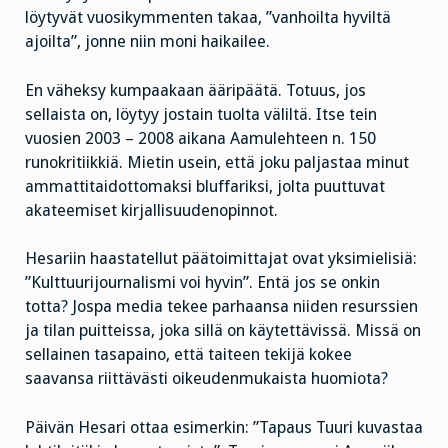
löytyvät vuosikymmenten takaa, ”vanhoilta hyviltä
ajoilta”, jonne niin moni haikailee.
En väheksy kumpaakaan ääripäätä. Totuus, jos
sellaista on, löytyy jostain tuolta väliltä. Itse tein
vuosien 2003 – 2008 aikana Aamulehteen n. 150
runokritiikkiä. Mietin usein, että joku paljastaa minut
ammattitaidottomaksi bluffariksi, jolta puuttuvat
akateemiset kirjallisuudenopinnot.
Hesariin haastatellut päätoimittajat ovat yksimielisiä:
”Kulttuurijournalismi voi hyvin”. Entä jos se onkin
totta? Jospa media tekee parhaansa niiden resurssien
ja tilan puitteissa, joka sillä on käytettävissä. Missä on
sellainen tasapaino, että taiteen tekijä kokee
saavansa riittävästi oikeudenmukaista huomiota?
Päivän Hesari ottaa esimerkin: ”Tapaus Tuuri kuvastaa