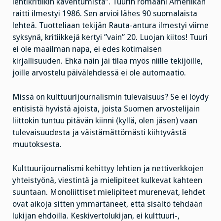
lehtikritiikin kaventumista”. Tuurin romaani Ameriikan
raitti ilmestyi 1986. Sen arvioi lähes 90 suomalaista
lehteä. Tuotteliaan tekijän Rauta-antura ilmestyi viime
syksynä, kritiikkejä kertyi ”vain” 20. Luojan kiitos! Tuuri
ei ole maailman napa, ei edes kotimaisen
kirjallisuuden. Ehkä näin jäi tilaa myös niille tekijöille,
joille arvostelu päivälehdessä ei ole automaatio.
Missä on kulttuurijournalismin tulevaisuus? Se ei löydy
entisistä hyvistä ajoista, joista Suomen arvostelijain
liittokin tuntuu pitävän kiinni (kyllä, olen jäsen) vaan
tulevaisuudesta ja väistämättömästi kiihtyvästä
muutoksesta.
Kulttuurijournalismi kehittyy lehtien ja nettiverkkojen
yhteistyönä, viestintä ja mielipiteet kulkevat kahteen
suuntaan. Monoliittiset mielipiteet murenevat, lehdet
ovat aikoja sitten ymmärtäneet, että sisältö tehdään
lukijan ehdoilla. Keskivertolukijan, ei kulttuuri-,