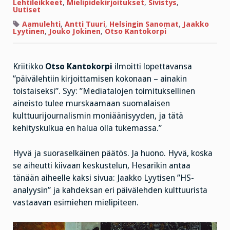
Lehtileikkeet
,
Mielipidekirjoitukset
,
Sivistys
,
Uutiset
Aamulehti
,
Antti Tuuri
,
Helsingin Sanomat
,
Jaakko
Lyytinen
,
Jouko Jokinen
,
Otso Kantokorpi
Kriitikko
Otso Kantokorpi
ilmoitti lopettavansa
”päivälehtiin kirjoittamisen kokonaan – ainakin
toistaiseksi”. Syy: ”Mediatalojen toimituksellinen
aineisto tulee murskaamaan suomalaisen
kulttuurijournalismin moniäänisyyden, ja tätä
kehityskulkua en halua olla tukemassa.”
Hyvä ja suoraselkäinen päätös. Ja huono. Hyvä, koska
se aiheutti kiivaan keskustelun, Hesarikin antaa
tänään aiheelle kaksi sivua: Jaakko Lyytisen ”HS-
analyysin” ja kahdeksan eri päivälehden kulttuurista
vastaavan esimiehen mielipiteen.