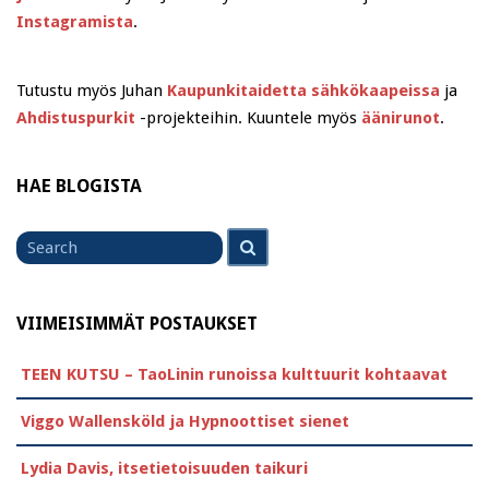
Instagramista
.
Tutustu myös Juhan
Kaupunkitaidetta sähkökaapeissa
ja
Ahdistuspurkit
-projekteihin. Kuuntele myös
äänirunot
.
HAE BLOGISTA
Search
Search
for
VIIMEISIMMÄT POSTAUKSET
TEEN KUTSU – TaoLinin runoissa kulttuurit kohtaavat
Viggo Wallensköld ja Hypnoottiset sienet
Lydia Davis, itsetietoisuuden taikuri