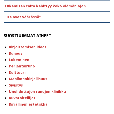
Lukemisen taito kehittyy koko elämän ajan
”He ovat väärässä”
SUOSITUIMMAT AIHEET
Kirjoittamisen ideat
Runous
Lukeminen
Perjantairuno
Kulttuuri
Maailmankirjallisuus
Sivistys
Unohdettujen runojen klinikka
Kuvataiteilijat
Kirjallinen estetiikka