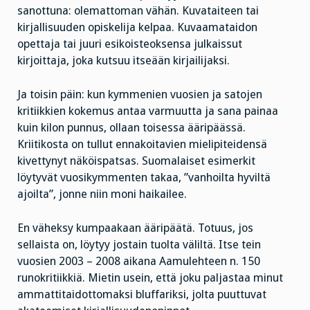
sanottuna: olemattoman vähän. Kuvataiteen tai
kirjallisuuden opiskelija kelpaa. Kuvaamataidon
opettaja tai juuri esikoisteoksensa julkaissut
kirjoittaja, joka kutsuu itseään kirjailijaksi.
Ja toisin päin: kun kymmenien vuosien ja satojen
kritiikkien kokemus antaa varmuutta ja sana painaa
kuin kilon punnus, ollaan toisessa ääripäässä.
Kriitikosta on tullut ennakoitavien mielipiteidensä
kivettynyt näköispatsas. Suomalaiset esimerkit
löytyvät vuosikymmenten takaa, ”vanhoilta hyviltä
ajoilta”, jonne niin moni haikailee.
En väheksy kumpaakaan ääripäätä. Totuus, jos
sellaista on, löytyy jostain tuolta väliltä. Itse tein
vuosien 2003 – 2008 aikana Aamulehteen n. 150
runokritiikkiä. Mietin usein, että joku paljastaa minut
ammattitaidottomaksi bluffariksi, jolta puuttuvat