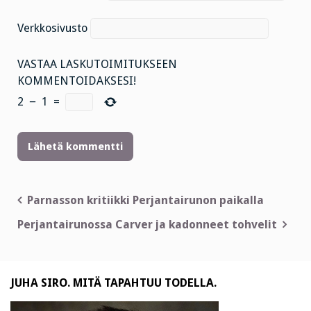
Verkkosivusto
VASTAA LASKUTOIMITUKSEEN
KOMMENTOIDAKSESI!
2
−
1
=
Artikkelien
Parnasson kritiikki Perjantairunon paikalla
selaus
Perjantairunossa Carver ja kadonneet tohvelit
JUHA SIRO. MITÄ TAPAHTUU TODELLA.