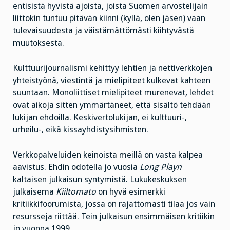
entisistä hyvistä ajoista, joista Suomen arvostelijain
liittokin tuntuu pitävän kiinni (kyllä, olen jäsen) vaan
tulevaisuudesta ja väistämättömästi kiihtyvästä
muutoksesta.
Kulttuurijournalismi kehittyy lehtien ja nettiverkkojen
yhteistyönä, viestintä ja mielipiteet kulkevat kahteen
suuntaan. Monoliittiset mielipiteet murenevat, lehdet
ovat aikoja sitten ymmärtäneet, että sisältö tehdään
lukijan ehdoilla. Keskivertolukijan, ei kulttuuri-,
urheilu-, eikä kissayhdistysihmisten.
Verkkopalveluiden keinoista meillä on vasta kalpea
aavistus. Ehdin odotella jo vuosia
Long Playn
kaltaisen julkaisun syntymistä. Lukukeskuksen
julkaisema
Kiiltomato
on hyvä esimerkki
kritiikkifoorumista, jossa on rajattomasti tilaa jos vain
resursseja riittää. Tein julkaisun ensimmäisen kritiikin
jo vuonna 1999.