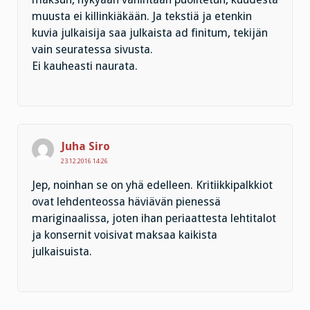
muusta ei killinkiäkään. Ja tekstiä ja etenkin
kuvia julkaisija saa julkaista ad finitum, tekijän
vain seuratessa sivusta.
Ei kauheasti naurata.
Juha Siro
23.12.2016 14:26
Jep, noinhan se on yhä edelleen. Kritiikkipalkkiot
ovat lehdenteossa häviävän pienessä
mariginaalissa, joten ihan periaattesta lehtitalot
ja konsernit voisivat maksaa kaikista
julkaisuista.