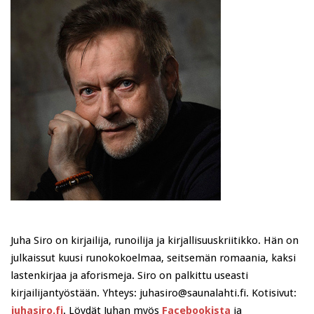
Juha Siro on kirjailija, runoilija ja kirjallisuuskriitikko. Hän on
julkaissut kuusi runokokoelmaa, seitsemän romaania, kaksi
lastenkirjaa ja aforismeja. Siro on palkittu useasti
kirjailijantyöstään. Yhteys: juhasiro@saunalahti.fi. Kotisivut:
juhasiro.fi
. Löydät Juhan myös
Facebookista
ja