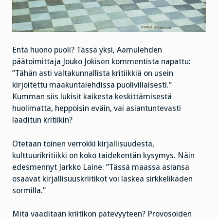
Entä huono puoli? Tässä yksi, Aamulehden
päätoimittaja Jouko Jokisen kommentista napattu:
”Tähän asti valtakunnallista kritiikkiä on usein
kirjoitettu maakuntalehdissä puolivillaisesti.”
Kumman siis lukisit kaikesta keskittämisestä
huolimatta, heppoisin eväin, vai asiantuntevasti
laaditun kritiikin?
Otetaan toinen verrokki kirjallisuudesta,
kulttuurikritiikki on koko taidekentän kysymys. Näin
edesmennyt Jarkko Laine: ”Tässä maassa asiansa
osaavat kirjallisuuskriitikot voi laskea sirkkelikäden
sormilla.”
Mitä vaaditaan kriitikon pätevyyteen? Provosoiden