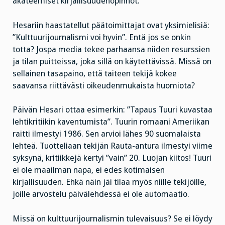
akateemiset kirjallisuudenopinnot.
Hesariin haastatellut päätoimittajat ovat yksimielisiä:
”Kulttuurijournalismi voi hyvin”. Entä jos se onkin
totta? Jospa media tekee parhaansa niiden resurssien
ja tilan puitteissa, joka sillä on käytettävissä. Missä on
sellainen tasapaino, että taiteen tekijä kokee
saavansa riittävästi oikeudenmukaista huomiota?
Päivän Hesari ottaa esimerkin: ”Tapaus Tuuri kuvastaa
lehtikritiikin kaventumista”. Tuurin romaani Ameriikan
raitti ilmestyi 1986. Sen arvioi lähes 90 suomalaista
lehteä. Tuotteliaan tekijän Rauta-antura ilmestyi viime
syksynä, kritiikkejä kertyi ”vain” 20. Luojan kiitos! Tuuri
ei ole maailman napa, ei edes kotimaisen
kirjallisuuden. Ehkä näin jäi tilaa myös niille tekijöille,
joille arvostelu päivälehdessä ei ole automaatio.
Missä on kulttuurijournalismin tulevaisuus? Se ei löydy