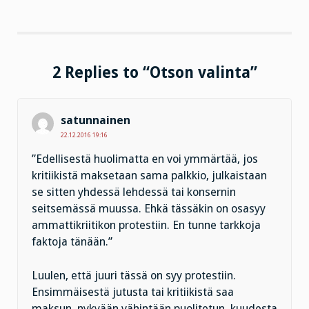
2 Replies to “Otson valinta”
satunnainen
22.12.2016 19:16
”Edellisestä huolimatta en voi ymmärtää, jos
kritiikistä maksetaan sama palkkio, julkaistaan
se sitten yhdessä lehdessä tai konsernin
seitsemässä muussa. Ehkä tässäkin on osasyy
ammattikriitikon protestiin. En tunne tarkkoja
faktoja tänään.”
Luulen, että juuri tässä on syy protestiin.
Ensimmäisestä jutusta tai kritiikistä saa
maksun, nykyään vähintään puolitetun, kuudesta