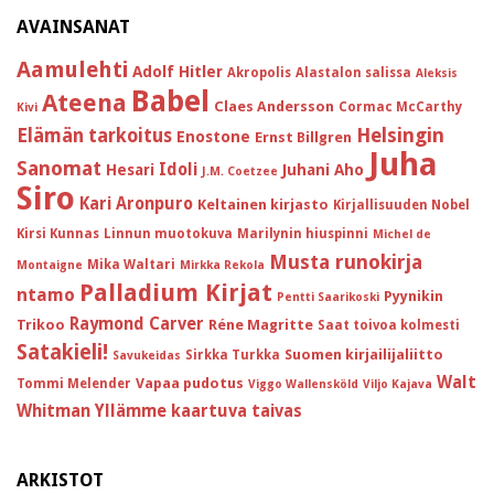
AVAINSANAT
Aamulehti
Adolf Hitler
Akropolis
Alastalon salissa
Aleksis
Babel
Ateena
Claes Andersson
Cormac McCarthy
Kivi
Helsingin
Elämän tarkoitus
Enostone
Ernst Billgren
Juha
Sanomat
Idoli
Hesari
Juhani Aho
J.M. Coetzee
Siro
Kari Aronpuro
Keltainen kirjasto
Kirjallisuuden Nobel
Kirsi Kunnas
Linnun muotokuva
Marilynin hiuspinni
Michel de
Musta runokirja
Mika Waltari
Montaigne
Mirkka Rekola
Palladium Kirjat
ntamo
Pyynikin
Pentti Saarikoski
Raymond Carver
Trikoo
Réne Magritte
Saat toivoa kolmesti
Satakieli!
Suomen kirjailijaliitto
Sirkka Turkka
Savukeidas
Walt
Vapaa pudotus
Tommi Melender
Viggo Wallensköld
Viljo Kajava
Whitman
Yllämme kaartuva taivas
ARKISTOT