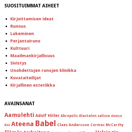
SUOSITUIMMAT AIHEET
Kirjoittamisen ideat
Runous
Lukeminen
Perjantairuno
Kulttuuri
Maailmankirjallisuus
Sivistys
Unohdettujen runojen klinikka
Kuvataiteilijat
Kirjallinen estetiikka
AVAINSANAT
Aamulehti
Adolf Hitler
Akropolis
Alastalon salissa
Aleksis
Babel
Ateena
Claes Andersson
Cormac McCarthy
Kivi