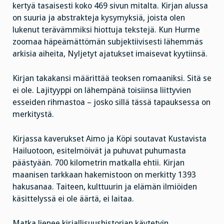
kertyä tasaisesti koko 469 sivun mitalta. Kirjan alussa
on suuria ja abstrakteja kysymyksiä, joista olen
lukenut terävämmiksi hiottuja tekstejä. Kun Hurme
zoomaa häpeämättömän subjektiivisesti lähemmäs
arkisia aiheita, Nyljetyt ajatukset imaisevat kyytiinsä.
Kirjan takakansi määrittää teoksen romaaniksi. Sitä se
ei ole. Lajityyppi on lähempänä toisiinsa liittyvien
esseiden rihmastoa – josko sillä tässä tapauksessa on
merkitystä.
Kirjassa kaverukset Aimo ja Köpi soutavat Kustavista
Hailuotoon, esitelmöivät ja puhuvat puhumasta
päästyään. 700 kilometrin matkalla ehtii. Kirjan
maanisen tarkkaan hakemistoon on merkitty 1393
hakusanaa. Taiteen, kulttuurin ja elämän ilmiöiden
käsittelyssä ei ole äärtä, ei laitaa.
Matka lienee kirjallisuushistorian käytetyin