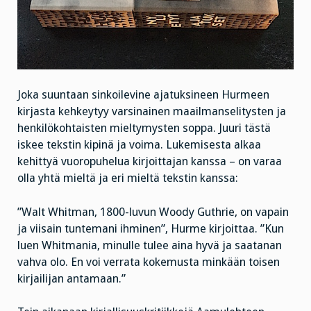
Joka suuntaan sinkoilevine ajatuksineen Hurmeen
kirjasta kehkeytyy varsinainen maailmanselitysten ja
henkilökohtaisten mieltymysten soppa. Juuri tästä
iskee tekstin kipinä ja voima. Lukemisesta alkaa
kehittyä vuoropuhelua kirjoittajan kanssa – on varaa
olla yhtä mieltä ja eri mieltä tekstin kanssa:
”Walt Whitman, 1800-luvun Woody Guthrie, on vapain
ja viisain tuntemani ihminen”, Hurme kirjoittaa. ”Kun
luen Whitmania, minulle tulee aina hyvä ja saatanan
vahva olo. En voi verrata kokemusta minkään toisen
kirjailijan antamaan.”