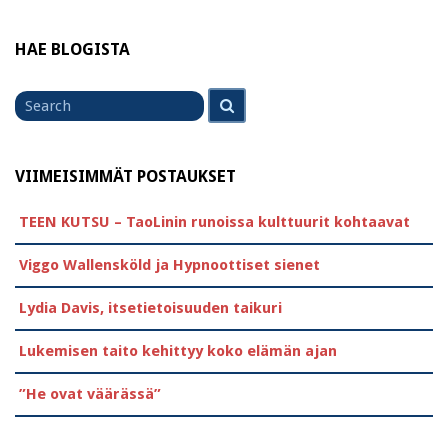
HAE BLOGISTA
Search
Search
for
VIIMEISIMMÄT POSTAUKSET
TEEN KUTSU – TaoLinin runoissa kulttuurit kohtaavat
Viggo Wallensköld ja Hypnoottiset sienet
Lydia Davis, itsetietoisuuden taikuri
Lukemisen taito kehittyy koko elämän ajan
”He ovat väärässä”