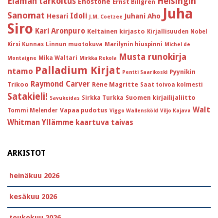
Helsingin
Elämän tarkoitus
Enostone
Ernst Billgren
Juha
Sanomat
Idoli
Hesari
Juhani Aho
J.M. Coetzee
Siro
Kari Aronpuro
Keltainen kirjasto
Kirjallisuuden Nobel
Kirsi Kunnas
Linnun muotokuva
Marilynin hiuspinni
Michel de
Musta runokirja
Mika Waltari
Montaigne
Mirkka Rekola
Palladium Kirjat
ntamo
Pyynikin
Pentti Saarikoski
Raymond Carver
Trikoo
Réne Magritte
Saat toivoa kolmesti
Satakieli!
Suomen kirjailijaliitto
Sirkka Turkka
Savukeidas
Walt
Vapaa pudotus
Tommi Melender
Viggo Wallensköld
Viljo Kajava
Whitman
Yllämme kaartuva taivas
ARKISTOT
heinäkuu 2026
kesäkuu 2026
toukokuu 2026