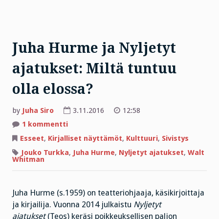
Juha Hurme ja Nyljetyt
ajatukset: Miltä tuntuu
olla elossa?
by
Juha Siro
3.11.2016
12:58
artikkeliin
1 kommentti
Juha
Hurme
Esseet
,
Kirjalliset näyttämöt
,
Kulttuuri
,
Sivistys
ja
Nyljetyt
Jouko Turkka
,
Juha Hurme
,
Nyljetyt ajatukset
,
Walt
ajatukset:
Whitman
Miltä
tuntuu
olla
elossa?
Juha Hurme (s.1959) on teatteriohjaaja, käsikirjoittaja
ja kirjailija. Vuonna 2014 julkaistu
Nyljetyt
ajatukset
(Teos) keräsi poikkeuksellisen paljon