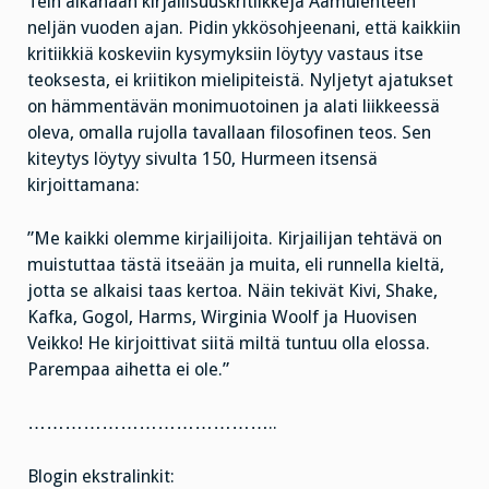
Tein aikanaan kirjallisuuskritiikkejä Aamulehteen
neljän vuoden ajan. Pidin ykkösohjeenani, että kaikkiin
kritiikkiä koskeviin kysymyksiin löytyy vastaus itse
teoksesta, ei kriitikon mielipiteistä. Nyljetyt ajatukset
on hämmentävän monimuotoinen ja alati liikkeessä
oleva, omalla rujolla tavallaan filosofinen teos. Sen
kiteytys löytyy sivulta 150, Hurmeen itsensä
kirjoittamana:
”Me kaikki olemme kirjailijoita. Kirjailijan tehtävä on
muistuttaa tästä itseään ja muita, eli runnella kieltä,
jotta se alkaisi taas kertoa. Näin tekivät Kivi, Shake,
Kafka, Gogol, Harms, Wirginia Woolf ja Huovisen
Veikko! He kirjoittivat siitä miltä tuntuu olla elossa.
Parempaa aihetta ei ole.”
…………………………………..
Blogin ekstralinkit: