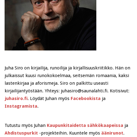
Juha Siro on kirjailija, runoilija ja kirjallisuuskriitikko. Hän on
julkaissut kuusi runokokoelmaa, seitsemän romaania, kaksi
lastenkirjaa ja aforismeja. Siro on palkittu useasti
kirjailijantyöstään. Yhteys: juhasiro@saunalahti.fi. Kotisivut:
juhasiro.fi
. Löydät Juhan myös
Facebookista
ja
Instagramista
.
Tutustu myös Juhan
Kaupunkitaidetta sähkökaapeissa
ja
Ahdistuspurkit
-projekteihin. Kuuntele myös
äänirunot
.