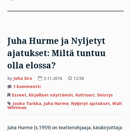
Juha Hurme ja Nyljetyt
ajatukset: Miltä tuntuu
olla elossa?
by
Juha Siro
3.11.2016
12:58
artikkeliin
1 kommentti
Juha
Hurme
Esseet
,
Kirjalliset näyttämöt
,
Kulttuuri
,
Sivistys
ja
Nyljetyt
Jouko Turkka
,
Juha Hurme
,
Nyljetyt ajatukset
,
Walt
ajatukset:
Whitman
Miltä
tuntuu
olla
elossa?
Juha Hurme (s.1959) on teatteriohjaaja, käsikirjoittaja