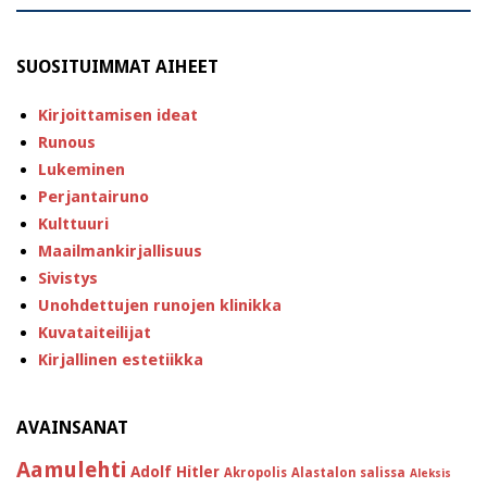
SUOSITUIMMAT AIHEET
Kirjoittamisen ideat
Runous
Lukeminen
Perjantairuno
Kulttuuri
Maailmankirjallisuus
Sivistys
Unohdettujen runojen klinikka
Kuvataiteilijat
Kirjallinen estetiikka
AVAINSANAT
Aamulehti
Adolf Hitler
Akropolis
Alastalon salissa
Aleksis