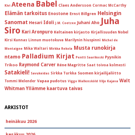
Babel
Ateena
Claes Andersson
Cormac McCarthy
Kivi
Helsingin
Elämän tarkoitus
Enostone
Ernst Billgren
Juha
Sanomat
Idoli
Hesari
Juhani Aho
J.M. Coetzee
Siro
Kari Aronpuro
Keltainen kirjasto
Kirjallisuuden Nobel
Kirsi Kunnas
Linnun muotokuva
Marilynin hiuspinni
Michel de
Musta runokirja
Mika Waltari
Montaigne
Mirkka Rekola
Palladium Kirjat
ntamo
Pyynikin
Pentti Saarikoski
Raymond Carver
Trikoo
Réne Magritte
Saat toivoa kolmesti
Satakieli!
Suomen kirjailijaliitto
Sirkka Turkka
Savukeidas
Walt
Vapaa pudotus
Tommi Melender
Viggo Wallensköld
Viljo Kajava
Whitman
Yllämme kaartuva taivas
ARKISTOT
heinäkuu 2026
kesäkuu 2026