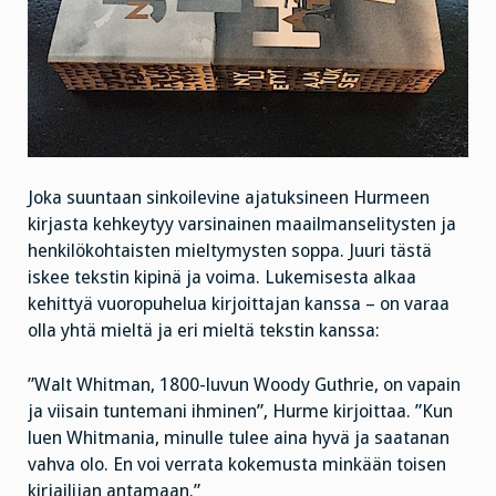
Joka suuntaan sinkoilevine ajatuksineen Hurmeen
kirjasta kehkeytyy varsinainen maailmanselitysten ja
henkilökohtaisten mieltymysten soppa. Juuri tästä
iskee tekstin kipinä ja voima. Lukemisesta alkaa
kehittyä vuoropuhelua kirjoittajan kanssa – on varaa
olla yhtä mieltä ja eri mieltä tekstin kanssa:
”Walt Whitman, 1800-luvun Woody Guthrie, on vapain
ja viisain tuntemani ihminen”, Hurme kirjoittaa. ”Kun
luen Whitmania, minulle tulee aina hyvä ja saatanan
vahva olo. En voi verrata kokemusta minkään toisen
kirjailijan antamaan.”