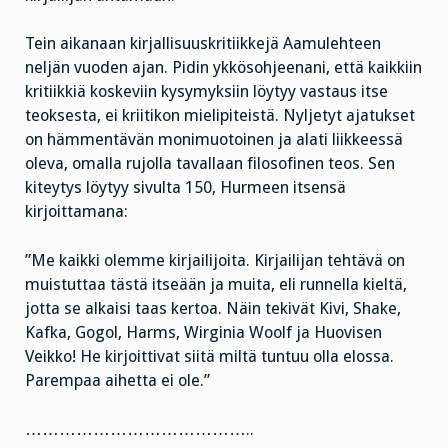
Tein aikanaan kirjallisuuskritiikkejä Aamulehteen
neljän vuoden ajan. Pidin ykkösohjeenani, että kaikkiin
kritiikkiä koskeviin kysymyksiin löytyy vastaus itse
teoksesta, ei kriitikon mielipiteistä. Nyljetyt ajatukset
on hämmentävän monimuotoinen ja alati liikkeessä
oleva, omalla rujolla tavallaan filosofinen teos. Sen
kiteytys löytyy sivulta 150, Hurmeen itsensä
kirjoittamana:
”Me kaikki olemme kirjailijoita. Kirjailijan tehtävä on
muistuttaa tästä itseään ja muita, eli runnella kieltä,
jotta se alkaisi taas kertoa. Näin tekivät Kivi, Shake,
Kafka, Gogol, Harms, Wirginia Woolf ja Huovisen
Veikko! He kirjoittivat siitä miltä tuntuu olla elossa.
Parempaa aihetta ei ole.”
…………………………………..