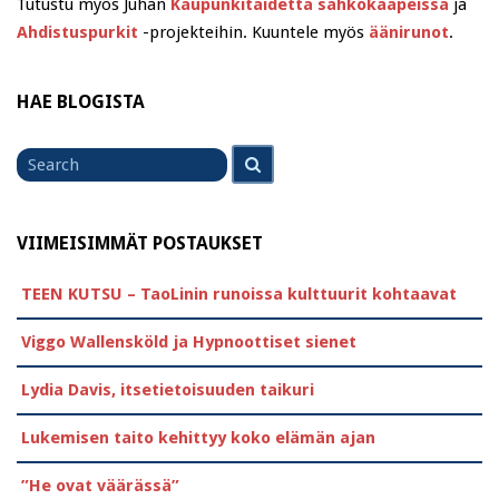
Tutustu myös Juhan
Kaupunkitaidetta sähkökaapeissa
ja
Ahdistuspurkit
-projekteihin. Kuuntele myös
äänirunot
.
HAE BLOGISTA
Search
Search
for
VIIMEISIMMÄT POSTAUKSET
TEEN KUTSU – TaoLinin runoissa kulttuurit kohtaavat
Viggo Wallensköld ja Hypnoottiset sienet
Lydia Davis, itsetietoisuuden taikuri
Lukemisen taito kehittyy koko elämän ajan
”He ovat väärässä”