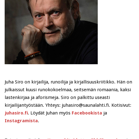
Juha Siro on kirjailija, runoilija ja kirjallisuuskriitikko. Hän on
julkaissut kuusi runokokoelmaa, seitsemän romaania, kaksi
lastenkirjaa ja aforismeja. Siro on palkittu useasti
kirjailijantyöstään. Yhteys: juhasiro@saunalahti.fi. Kotisivut:
juhasiro.fi
. Löydät Juhan myös
Facebookista
ja
Instagramista
.