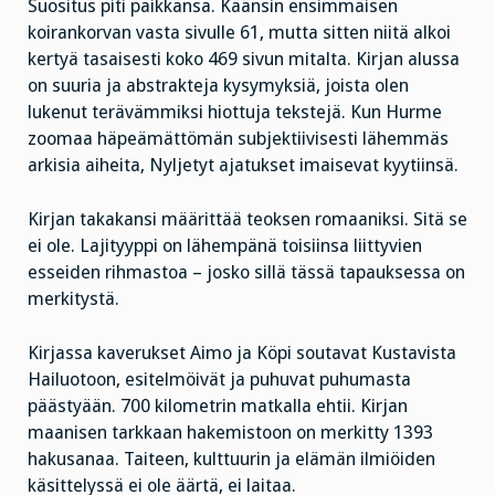
Suositus piti paikkansa. Käänsin ensimmäisen
koirankorvan vasta sivulle 61, mutta sitten niitä alkoi
kertyä tasaisesti koko 469 sivun mitalta. Kirjan alussa
on suuria ja abstrakteja kysymyksiä, joista olen
lukenut terävämmiksi hiottuja tekstejä. Kun Hurme
zoomaa häpeämättömän subjektiivisesti lähemmäs
arkisia aiheita, Nyljetyt ajatukset imaisevat kyytiinsä.
Kirjan takakansi määrittää teoksen romaaniksi. Sitä se
ei ole. Lajityyppi on lähempänä toisiinsa liittyvien
esseiden rihmastoa – josko sillä tässä tapauksessa on
merkitystä.
Kirjassa kaverukset Aimo ja Köpi soutavat Kustavista
Hailuotoon, esitelmöivät ja puhuvat puhumasta
päästyään. 700 kilometrin matkalla ehtii. Kirjan
maanisen tarkkaan hakemistoon on merkitty 1393
hakusanaa. Taiteen, kulttuurin ja elämän ilmiöiden
käsittelyssä ei ole äärtä, ei laitaa.