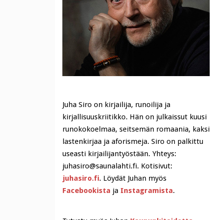
Juha Siro on kirjailija, runoilija ja
kirjallisuuskriitikko. Hän on julkaissut kuusi
runokokoelmaa, seitsemän romaania, kaksi
lastenkirjaa ja aforismeja. Siro on palkittu
useasti kirjailijantyöstään. Yhteys:
juhasiro@saunalahti.fi. Kotisivut:
juhasiro.fi
. Löydät Juhan myös
Facebookista
ja
Instagramista
.