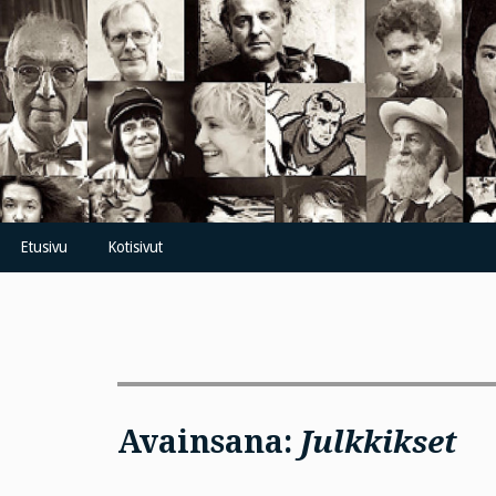
Skip
to
content
Etusivu
Kotisivut
Avainsana:
Julkkikset