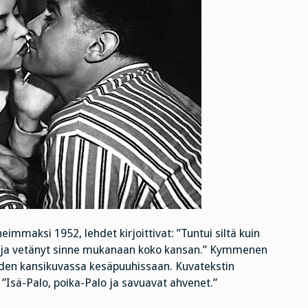
mmaksi 1952, lehdet kirjoittivat: ”Tuntui siltä kuin
lle ja vetänyt sinne mukanaan koko kansan.” Kymmenen
den kansikuvassa kesäpuuhissaan. Kuvatekstin
 ”Isä-Palo, poika-Palo ja savuavat ahvenet.”