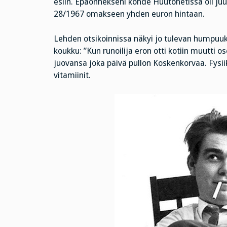
esiin. Epäonnekseni kohde Huutonetissä oli juu
28/1967 omakseen yhden euron hintaan.
Lehden otsikoinnissa näkyi jo tulevan humpuuki
koukku: ”Kun runoilija eron otti kotiin muutti o
juovansa joka päivä pullon Koskenkorvaa. Fysiik
vitamiinit.