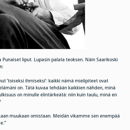
a Punaiset liput. Lupasin palata teoksen. Näin Saarikoski
n:
 ’toiseksi ihmiseksi’: kaikki nämä mielipiteet ovat
 elämäni on. Tätä kuvaa tehdään kaikkien nähden, minä
julkisuus on minulle elintärkeätä: niin kuin taulu, minä en
/
ei kukaan muukaan omistaan. Meidän vikamme sen enempää
e.”