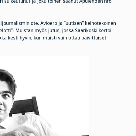
ri sulkeutunut ja joku toinen saanut Apulehden nro
journalismin ote. Avioero ja ”uutisen” keinotekoinen
selotti”. Muistan myös jutun, jossa Saarikoski kertoi
ka kesti hyvin, kun muisti vain ottaa päivittäiset