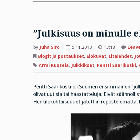
”Julkisuus on minulle e
by
Juha Siro
5.11.2013
13:18
Leav
Blogit ja postaukset
,
Elokuvat
,
Iltalehdet
,
Jo
Armi Kuusela
,
Julkkikset
,
Pentti Saarikoski
,
Pentti Saarikoski oli Suomen ensimmäinen ”julk
olivat uutisia tai haastatteluja. Eivät säännöllis
Henkilökohtaisuudet jätettiin repostelematta, k