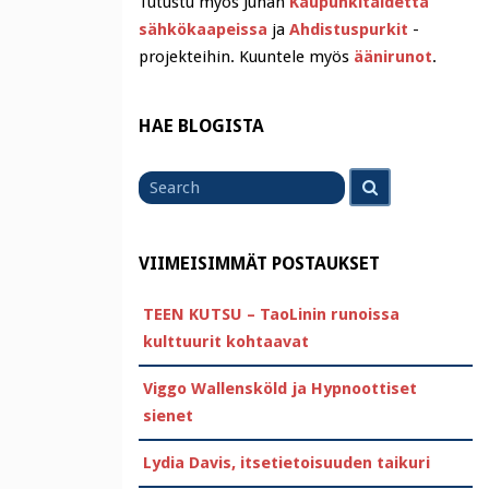
Tutustu myös Juhan
Kaupunkitaidetta
sähkökaapeissa
ja
Ahdistuspurkit
-
projekteihin. Kuuntele myös
äänirunot
.
HAE BLOGISTA
Search
Search
for
VIIMEISIMMÄT POSTAUKSET
TEEN KUTSU – TaoLinin runoissa
kulttuurit kohtaavat
Viggo Wallensköld ja Hypnoottiset
sienet
Lydia Davis, itsetietoisuuden taikuri