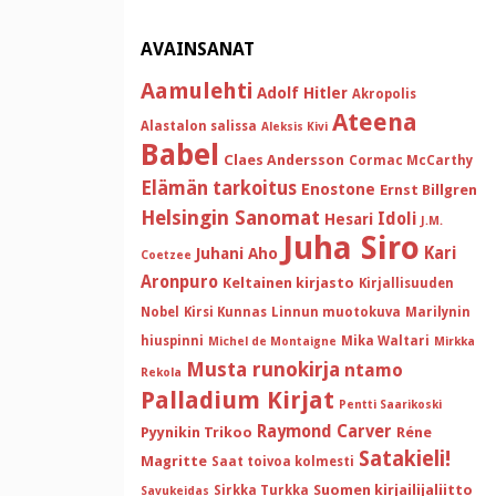
AVAINSANAT
Aamulehti
Adolf Hitler
Akropolis
Ateena
Alastalon salissa
Aleksis Kivi
Babel
Claes Andersson
Cormac McCarthy
Elämän tarkoitus
Enostone
Ernst Billgren
Helsingin Sanomat
Idoli
Hesari
J.M.
Juha Siro
Kari
Juhani Aho
Coetzee
Aronpuro
Keltainen kirjasto
Kirjallisuuden
Nobel
Kirsi Kunnas
Linnun muotokuva
Marilynin
hiuspinni
Mika Waltari
Michel de Montaigne
Mirkka
Musta runokirja
ntamo
Rekola
Palladium Kirjat
Pentti Saarikoski
Raymond Carver
Pyynikin Trikoo
Réne
Satakieli!
Magritte
Saat toivoa kolmesti
Suomen kirjailijaliitto
Sirkka Turkka
Savukeidas