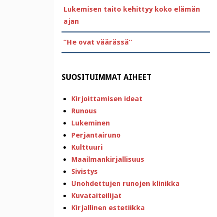
Lukemisen taito kehittyy koko elämän
ajan
”He ovat väärässä”
SUOSITUIMMAT AIHEET
Kirjoittamisen ideat
Runous
Lukeminen
Perjantairuno
Kulttuuri
Maailmankirjallisuus
Sivistys
Unohdettujen runojen klinikka
Kuvataiteilijat
Kirjallinen estetiikka