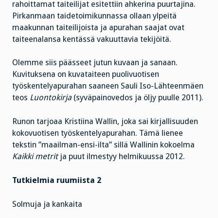
rahoittamat taiteilijat esitettiin ahkerina puurtajina.
Pirkanmaan taidetoimikunnassa ollaan ylpeitä
maakunnan taiteilijoista ja apurahan saajat ovat
taiteenalansa kentässä vakuuttavia tekijöitä.
Olemme siis päässeet jutun kuvaan ja sanaan.
Kuvituksena on kuvataiteen puolivuotisen
työskentelyapurahan saaneen Sauli Iso-Lähteenmäen
teos
Luontokirja
(syväpainovedos ja öljy puulle 2011).
Runon tarjoaa Kristiina Wallin, joka sai kirjallisuuden
kokovuotisen työskentelyapurahan. Tämä lienee
tekstin ”maailman-ensi-ilta” sillä Wallinin kokoelma
Kaikki metrit
ja puut ilmestyy helmikuussa 2012.
Tutkielmia ruumiista 2
Solmuja ja kankaita