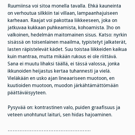
Ruumiinsa voi sitoa monella tavalla. Ehkä kauneinta
on verhoutua silkkiin tai villaan, lampaanhajuiseen
karheaan. Raajat voi pakottaa liikkeeseen, joka on
jatkuvaa kukkaan puhkeamista, kohoamista. Iho on
valkoinen, hedelmän maitomainen sisus. Katso: nyrkin
sisässä on toisenlainen maailma, typistetyt jalkaterät,
lasten räpistelevät kädet. Suu toistaa liikkeiden kaikua
kuin mantraa, mutta mikään rukous ei ole riittävä.
Sana ei muutu lihaksi täällä, ei tässä valossa, jonka
ikkunoiden heijastus kertaa tuhannesti ja vielä.
Vieläkään en usko ajan lineaariseen muotoon, en
kuutioiden muotoon, muodon järkähtämättömään
päättäväisyyteen.
Pysyvää on: kontrastinen valo, puiden graafisuus ja
veteen unohtunut laituri, sen hidas hajoaminen.
………………………………………….