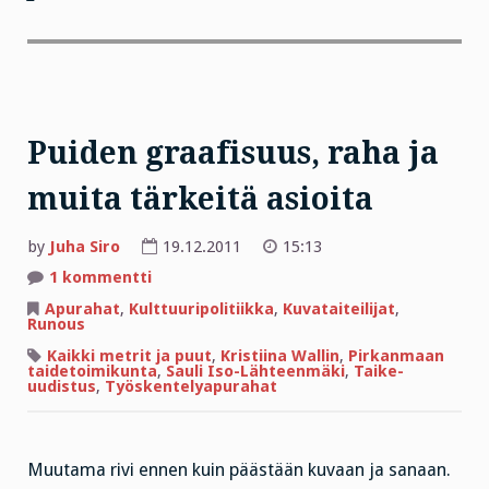
Puiden graafisuus, raha ja
muita tärkeitä asioita
by
Juha Siro
19.12.2011
15:13
artikkeliin
1 kommentti
Puiden
graafisuus,
Apurahat
,
Kulttuuripolitiikka
,
Kuvataiteilijat
,
raha
Runous
ja
muita
Kaikki metrit ja puut
,
Kristiina Wallin
,
Pirkanmaan
tärkeitä
taidetoimikunta
,
Sauli Iso-Lähteenmäki
,
Taike-
asioita
uudistus
,
Työskentelyapurahat
Muutama rivi ennen kuin päästään kuvaan ja sanaan.