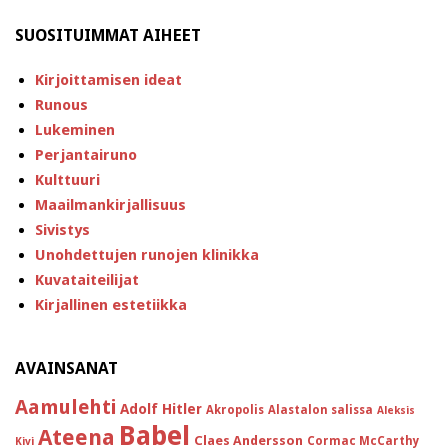
SUOSITUIMMAT AIHEET
Kirjoittamisen ideat
Runous
Lukeminen
Perjantairuno
Kulttuuri
Maailmankirjallisuus
Sivistys
Unohdettujen runojen klinikka
Kuvataiteilijat
Kirjallinen estetiikka
AVAINSANAT
Aamulehti
Adolf Hitler
Akropolis
Alastalon salissa
Aleksis
Babel
Ateena
Claes Andersson
Cormac McCarthy
Kivi