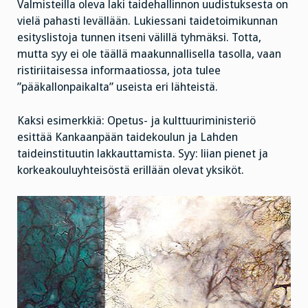
Valmisteilla oleva laki taidehallinnon uudistuksesta on
vielä pahasti levällään. Lukiessani taidetoimikunnan
esityslistoja tunnen itseni välillä tyhmäksi. Totta,
mutta syy ei ole täällä maakunnallisella tasolla, vaan
ristiriitaisessa informaatiossa, jota tulee
”pääkallonpaikalta” useista eri lähteistä.
Kaksi esimerkkiä: Opetus- ja kulttuuriministeriö
esittää Kankaanpään taidekoulun ja Lahden
taideinstituutin lakkauttamista. Syy: liian pienet ja
korkeakouluyhteisöstä erillään olevat yksiköt.