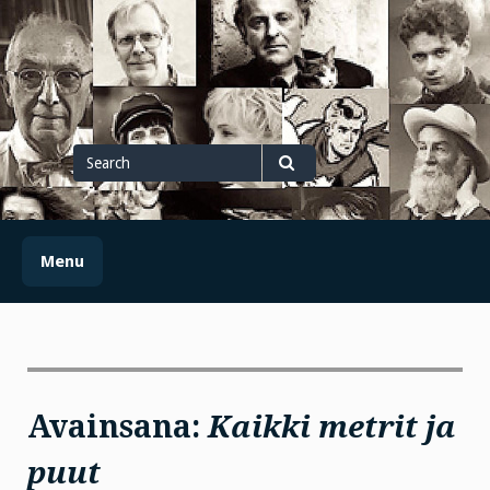
Skip
to
content
Search
for
Search
Menu
Avainsana:
Kaikki metrit ja
puut