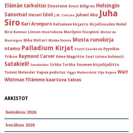
Helsingin
Elämän tarkoitus
Enostone
Ernst Billgren
Juha
Sanomat
Idoli
Hesari
Juhani Aho
J.M. Coetzee
Siro
Kari Aronpuro
Keltainen kirjasto
Kirjallisuuden Nobel
Kirsi Kunnas
Linnun muotokuva
Marilynin hiuspinni
Michel de
Musta runokirja
Mika Waltari
Montaigne
Mirkka Rekola
Palladium Kirjat
ntamo
Pyynikin
Pentti Saarikoski
Raymond Carver
Trikoo
Réne Magritte
Saat toivoa kolmesti
Satakieli!
Suomen kirjailijaliitto
Sirkka Turkka
Savukeidas
Walt
Vapaa pudotus
Tommi Melender
Viggo Wallensköld
Viljo Kajava
Whitman
Yllämme kaartuva taivas
ARKISTOT
heinäkuu 2026
kesäkuu 2026