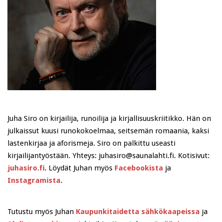
Juha Siro on kirjailija, runoilija ja kirjallisuuskriitikko. Hän on
julkaissut kuusi runokokoelmaa, seitsemän romaania, kaksi
lastenkirjaa ja aforismeja. Siro on palkittu useasti
kirjailijantyöstään. Yhteys: juhasiro@saunalahti.fi. Kotisivut:
juhasiro.fi
. Löydät Juhan myös
Facebookista
ja
Instagramista
.
Tutustu myös Juhan
Kaupunkitaidetta sähkökaapeissa
ja