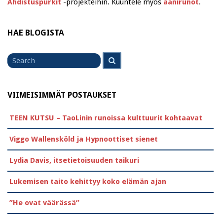
Ahdistuspurkit
-projekteihin. Kuuntele myös
äänirunot
.
HAE BLOGISTA
Search
Search
for
VIIMEISIMMÄT POSTAUKSET
TEEN KUTSU – TaoLinin runoissa kulttuurit kohtaavat
Viggo Wallensköld ja Hypnoottiset sienet
Lydia Davis, itsetietoisuuden taikuri
Lukemisen taito kehittyy koko elämän ajan
”He ovat väärässä”