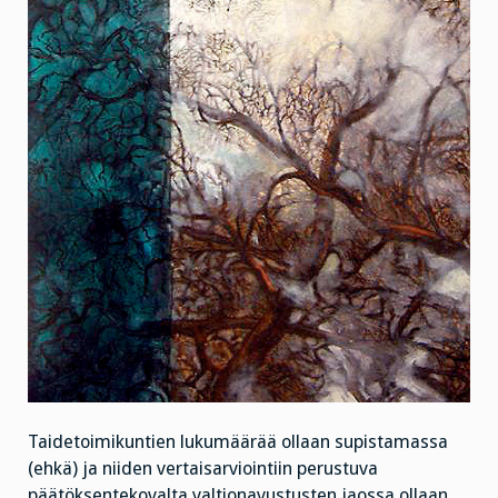
Taidetoimikuntien lukumäärää ollaan supistamassa
(ehkä) ja niiden vertaisarviointiin perustuva
päätöksentekovalta valtionavustusten jaossa ollaan