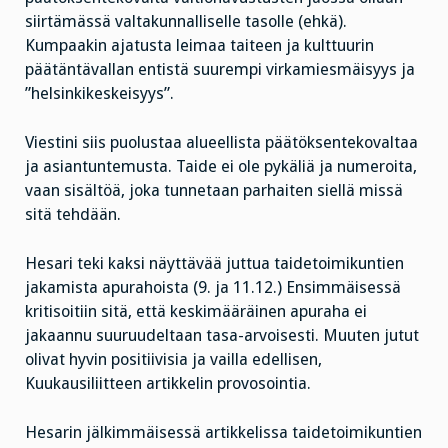
siirtämässä valtakunnalliselle tasolle (ehkä).
Kumpaakin ajatusta leimaa taiteen ja kulttuurin
päätäntävallan entistä suurempi virkamiesmäisyys ja
”helsinkikeskeisyys”.
Viestini siis puolustaa alueellista päätöksentekovaltaa
ja asiantuntemusta. Taide ei ole pykäliä ja numeroita,
vaan sisältöä, joka tunnetaan parhaiten siellä missä
sitä tehdään.
Hesari teki kaksi näyttävää juttua taidetoimikuntien
jakamista apurahoista (9. ja 11.12.) Ensimmäisessä
kritisoitiin sitä, että keskimääräinen apuraha ei
jakaannu suuruudeltaan tasa-arvoisesti. Muuten jutut
olivat hyvin positiivisia ja vailla edellisen,
Kuukausiliitteen artikkelin provosointia.
Hesarin jälkimmäisessä artikkelissa taidetoimikuntien