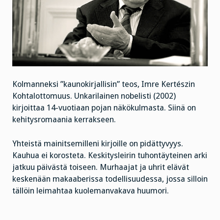
Kolmanneksi ”kaunokirjallisin” teos, Imre Kertészin
Kohtalottomuus. Unkarilainen nobelisti (2002)
kirjoittaa 14-vuotiaan pojan näkökulmasta. Siinä on
kehitysromaania kerrakseen.
Yhteistä mainitsemilleni kirjoille on pidättyvyys.
Kauhua ei korosteta. Keskitysleirin tuhontäyteinen arki
jatkuu päivästä toiseen. Murhaajat ja uhrit elävät
keskenään makaaberissa todellisuudessa, jossa silloin
tällöin leimahtaa kuolemanvakava huumori.