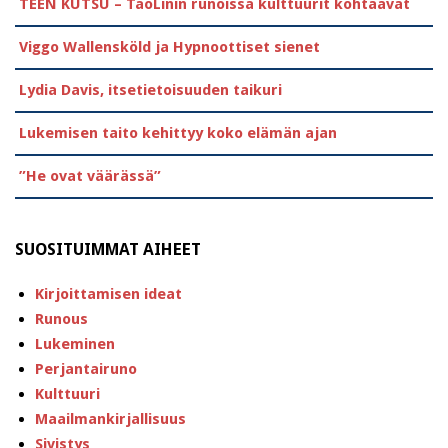
TEEN KUTSU – TaoLinin runoissa kulttuurit kohtaavat
Viggo Wallensköld ja Hypnoottiset sienet
Lydia Davis, itsetietoisuuden taikuri
Lukemisen taito kehittyy koko elämän ajan
”He ovat väärässä”
SUOSITUIMMAT AIHEET
Kirjoittamisen ideat
Runous
Lukeminen
Perjantairuno
Kulttuuri
Maailmankirjallisuus
Sivistys