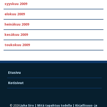
syyskuu 2009
elokuu 2009
heinäkuu 2009
kesäkuu 2009
toukokuu 2009
Etusivu
Kotisivut
© 2026
Juha Siro | Mitä tapahtuu todella | Kirjallisuus- ja