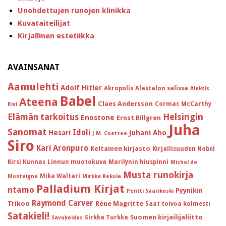
Unohdettujen runojen klinikka
Kuvataiteilijat
Kirjallinen estetiikka
AVAINSANAT
Aamulehti
Adolf Hitler
Akropolis
Alastalon salissa
Aleksis
Babel
Ateena
Claes Andersson
Cormac McCarthy
Kivi
Helsingin
Elämän tarkoitus
Enostone
Ernst Billgren
Juha
Sanomat
Idoli
Hesari
Juhani Aho
J.M. Coetzee
Siro
Kari Aronpuro
Keltainen kirjasto
Kirjallisuuden Nobel
Kirsi Kunnas
Linnun muotokuva
Marilynin hiuspinni
Michel de
Musta runokirja
Mika Waltari
Montaigne
Mirkka Rekola
Palladium Kirjat
ntamo
Pyynikin
Pentti Saarikoski
Raymond Carver
Trikoo
Réne Magritte
Saat toivoa kolmesti
Satakieli!
Suomen kirjailijaliitto
Sirkka Turkka
Savukeidas