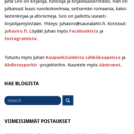
Juha Siro on kirjailija, runoilija ja kirjallisuuskriitikko. Hän on
julkaissut kuusi runokokoelmaa, seitsemän romaania, kaksi
lastenkirjaa ja aforismeja. Siro on palkittu useasti
kirjailijantyöstään. Yhteys: juhasiro@saunalahti.fi. Kotisivut:
juhasiro.fi
. Löydät Juhan myös
Facebookista
ja
Instagramista
.
Tutustu myös Juhan
Kaupunkitaidetta sähkökaapeissa
ja
Ahdistuspurkit
-projekteihin. Kuuntele myös
äänirunot
.
HAE BLOGISTA
Search
Search
for
VIIMEISIMMÄT POSTAUKSET