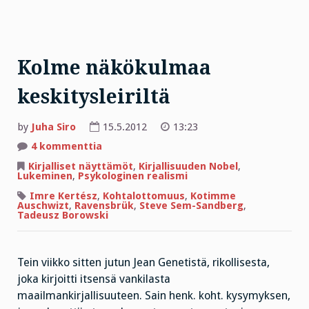
Kolme näkökulmaa
keskitysleiriltä
by
Juha Siro
15.5.2012
13:23
artikkeliin
4 kommenttia
Kolme
näkökulmaa
Kirjalliset näyttämöt
,
Kirjallisuuden Nobel
,
keskitysleiriltä
Lukeminen
,
Psykologinen realismi
Imre Kertész
,
Kohtalottomuus
,
Kotimme
Auschwizt
,
Ravensbrük
,
Steve Sem-Sandberg
,
Tadeusz Borowski
Tein viikko sitten jutun Jean Genetistä, rikollisesta,
joka kirjoitti itsensä vankilasta
maailmankirjallisuuteen. Sain henk. koht. kysymyksen,