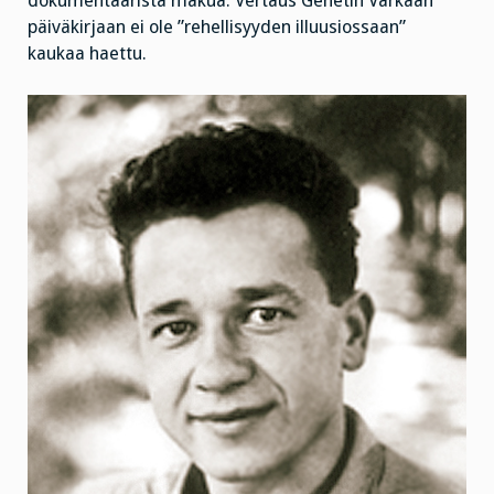
dokumentaarista makua. Vertaus Genetin Varkaan
päiväkirjaan ei ole ”rehellisyyden illuusiossaan”
kaukaa haettu.