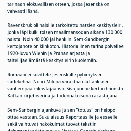
tarinaan elokuvallisen otteen, jossa Jesenská on
vahvasti läsnä.
Ravensbrük oli naisille tarkoitettu natsien keskitysleiri,
jonka läpi kulki toisen maailmansodan aikana 130 000
naista. Noin 40 000 jäi henkiin. Sem-Sandbergin
kertojanote on kiihkoton. Historiallinen tarina polveilee
1920-luvun Wienin ja Prahan arjesta ja
taiteilijaelämästä keskitysleirin kuolemiin.
Romaani ei sovittele Jesenskálle pyhimyksen
sädekehää. Nuori Milena varastaa elättääkseen
vanhempaa rakastajaansa. Sivujuonne kertoo hänestä
Kafkan kirjetoverina ja todennäköisenä rakastajana.
Sem-Sanbergin ajankuva ja sen ”totuus” on helppo
ottaa vastaan. Sukulaisuus Reportaasille ja esseelle
sekä vaihtuvat näkökulmat tuovat tekstiin