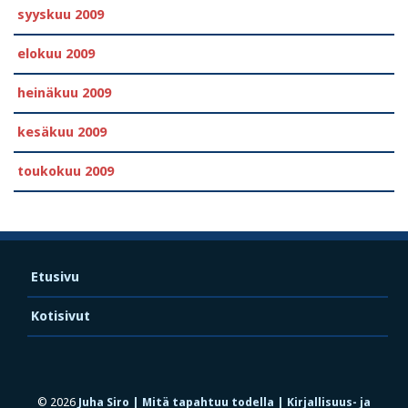
syyskuu 2009
elokuu 2009
heinäkuu 2009
kesäkuu 2009
toukokuu 2009
Etusivu
Kotisivut
© 2026
Juha Siro | Mitä tapahtuu todella | Kirjallisuus- ja