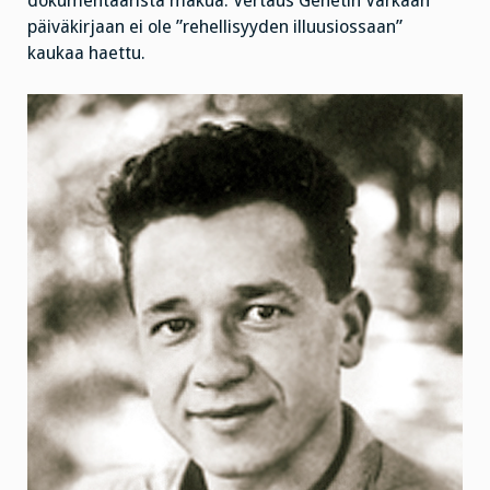
dokumentaarista makua. Vertaus Genetin Varkaan
päiväkirjaan ei ole ”rehellisyyden illuusiossaan”
kaukaa haettu.