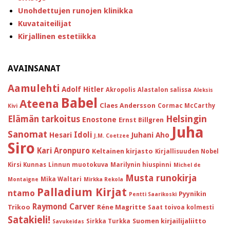
Unohdettujen runojen klinikka
Kuvataiteilijat
Kirjallinen estetiikka
AVAINSANAT
Aamulehti
Adolf Hitler
Akropolis
Alastalon salissa
Aleksis
Babel
Ateena
Claes Andersson
Cormac McCarthy
Kivi
Helsingin
Elämän tarkoitus
Enostone
Ernst Billgren
Juha
Sanomat
Idoli
Hesari
Juhani Aho
J.M. Coetzee
Siro
Kari Aronpuro
Keltainen kirjasto
Kirjallisuuden Nobel
Kirsi Kunnas
Linnun muotokuva
Marilynin hiuspinni
Michel de
Musta runokirja
Mika Waltari
Montaigne
Mirkka Rekola
Palladium Kirjat
ntamo
Pyynikin
Pentti Saarikoski
Raymond Carver
Trikoo
Réne Magritte
Saat toivoa kolmesti
Satakieli!
Suomen kirjailijaliitto
Sirkka Turkka
Savukeidas