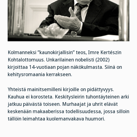
Kolmanneksi ”kaunokirjallisin” teos, Imre Kertészin
Kohtalottomuus. Unkarilainen nobelisti (2002)
kirjoittaa 14-vuotiaan pojan näkökulmasta. Siinä on
kehitysromaania kerrakseen.
Yhteistä mainitsemilleni kirjoille on pidättyvyys.
Kauhua ei korosteta. Keskitysleirin tuhontäyteinen arki
jatkuu päivästä toiseen. Murhaajat ja uhrit elävät
keskenään makaaberissa todellisuudessa, jossa silloin
tällöin leimahtaa kuolemanvakava huumori.