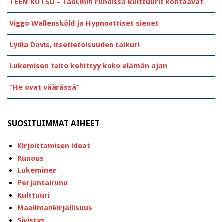
TEEN KUTSU – TaoLinin runoissa kulttuurit kohtaavat
Viggo Wallensköld ja Hypnoottiset sienet
Lydia Davis, itsetietoisuuden taikuri
Lukemisen taito kehittyy koko elämän ajan
”He ovat väärässä”
SUOSITUIMMAT AIHEET
Kirjoittamisen ideat
Runous
Lukeminen
Perjantairuno
Kulttuuri
Maailmankirjallisuus
Sivistys