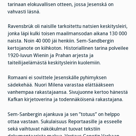
tarinaan elokuvallisen otteen, jossa Jesenská on
vahvasti läsnä.
Ravensbrük oli naisille tarkoitettu natsien keskitysleiri,
jonka läpi kulki toisen maailmansodan aikana 130 000
naista. Noin 40 000 jäi henkiin. Sem-Sandbergin
kertojanote on kiihkoton. Historiallinen tarina polveilee
1920-luvun Wienin ja Prahan arjesta ja
taiteilijaelämästä keskitysleirin kuolemiin.
Romaani ei sovittele Jesenskálle pyhimyksen
sädekehää. Nuori Milena varastaa elättääkseen
vanhempaa rakastajaansa. Sivujuonne kertoo hänestä
Kafkan kirjetoverina ja todennäköisenä rakastajana.
Sem-Sanbergin ajankuva ja sen ”totuus” on helppo
ottaa vastaan. Sukulaisuus Reportaasille ja esseelle
sekä vaihtuvat näkökulmat tuovat tekstiin