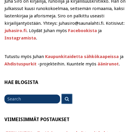
Juha Siro on kirjailija, runoilija ja kirjallisuuskriitikko. Hän on
julkaissut kuusi runokokoelmaa, seitsemän romaania, kaksi
lastenkirjaa ja aforismeja. Siro on palkittu useasti
kirjailijantyöstään. Yhteys: juhasiro@saunalahti.fi. Kotisivut:
juhasiro.fi
. Löydät Juhan myös
Facebookista
ja
Instagramista
.
Tutustu myös Juhan
Kaupunkitaidetta sähkökaapeissa
ja
Ahdistuspurkit
-projekteihin. Kuuntele myös
äänirunot
.
HAE BLOGISTA
Search
Search
for
VIIMEISIMMÄT POSTAUKSET