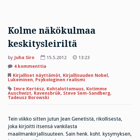
Kolme näkökulmaa
keskitysleiriltä
by
Juha Siro
15.5.2012
13:23
artikkeliin
4 kommenttia
Kolme
näkökulmaa
Kirjalliset näyttämöt
,
Kirjallisuuden Nobel
,
keskitysleiriltä
Lukeminen
,
Psykologinen realismi
Imre Kertész
,
Kohtalottomuus
,
Kotimme
Auschwizt
,
Ravensbrük
,
Steve Sem-Sandberg
,
Tadeusz Borowski
Tein viikko sitten jutun Jean Genetistä, rikollisesta,
joka kirjoitti itsensä vankilasta
maailmankirjallisuuteen. Sain henk. koht. kysymyksen,