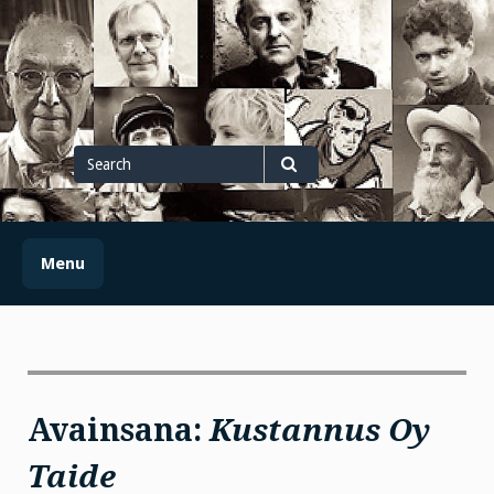
Skip
to
content
Search
for
Search
Menu
Avainsana:
Kustannus Oy
Taide