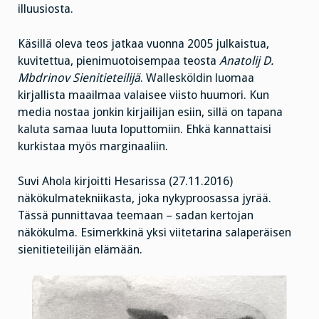
illuusiosta.
Käsillä oleva teos jatkaa vuonna 2005 julkaistua,
kuvitettua, pienimuotoisempaa teosta
Anatolij D.
Mbdrinov Sienitieteilijä
. Wallesköldin luomaa
kirjallista maailmaa valaisee viisto huumori. Kun
media nostaa jonkin kirjailijan esiin, sillä on tapana
kaluta samaa luuta loputtomiin. Ehkä kannattaisi
kurkistaa myös marginaaliin.
Suvi Ahola kirjoitti Hesarissa (27.11.2016)
näkökulmatekniikasta, joka nykyproosassa jyrää.
Tässä punnittavaa teemaan – sadan kertojan
näkökulma. Esimerkkinä yksi viitetarina salaperäisen
sienitieteilijän elämään.