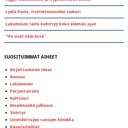
Lydia Davis, itsetietoisuuden taikuri
Lukemisen taito kehittyy koko elämän ajan
”He ovat väärässä”
SUOSITUIMMAT AIHEET
Kirjoittamisen ideat
Runous
Lukeminen
Perjantairuno
Kulttuuri
Maailmankirjallisuus
Sivistys
Unohdettujen runojen klinikka
Kuvataiteilijat