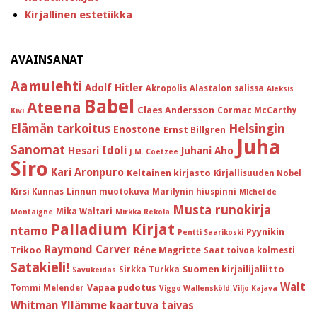
Kirjallinen estetiikka
AVAINSANAT
Aamulehti
Adolf Hitler
Akropolis
Alastalon salissa
Aleksis
Babel
Ateena
Claes Andersson
Cormac McCarthy
Kivi
Helsingin
Elämän tarkoitus
Enostone
Ernst Billgren
Juha
Sanomat
Idoli
Hesari
Juhani Aho
J.M. Coetzee
Siro
Kari Aronpuro
Keltainen kirjasto
Kirjallisuuden Nobel
Kirsi Kunnas
Linnun muotokuva
Marilynin hiuspinni
Michel de
Musta runokirja
Mika Waltari
Montaigne
Mirkka Rekola
Palladium Kirjat
ntamo
Pyynikin
Pentti Saarikoski
Raymond Carver
Trikoo
Réne Magritte
Saat toivoa kolmesti
Satakieli!
Suomen kirjailijaliitto
Sirkka Turkka
Savukeidas
Walt
Vapaa pudotus
Tommi Melender
Viggo Wallensköld
Viljo Kajava
Whitman
Yllämme kaartuva taivas