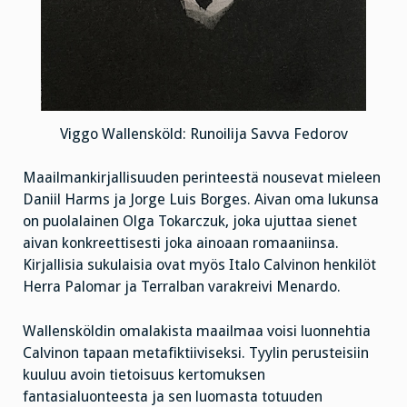
Viggo Wallensköld: Runoilija Savva Fedorov
Maailmankirjallisuuden perinteestä nousevat mieleen
Daniil Harms ja Jorge Luis Borges. Aivan oma lukunsa
on puolalainen Olga Tokarczuk, joka ujuttaa sienet
aivan konkreettisesti joka ainoaan romaaniinsa.
Kirjallisia sukulaisia ovat myös Italo Calvinon henkilöt
Herra Palomar ja Terralban varakreivi Menardo.
Wallensköldin omalakista maailmaa voisi luonnehtia
Calvinon tapaan metafiktiiviseksi. Tyylin perusteisiin
kuuluu avoin tietoisuus kertomuksen
fantasialuonteesta ja sen luomasta totuuden