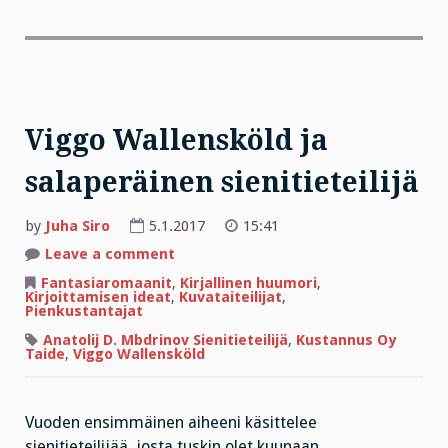
Viggo Wallensköld ja
salaperäinen sienitieteilijä
by
Juha Siro
5.1.2017
15:41
on
Leave a comment
Viggo
Wallensköld
Fantasiaromaanit
,
Kirjallinen huumori
,
ja
Kirjoittamisen ideat
,
Kuvataiteilijat
,
salaperäinen
Pienkustantajat
sienitieteilijä
Anatolij D. Mbdrinov Sienitieteilijä
,
Kustannus Oy
Taide
,
Viggo Wallensköld
Vuoden ensimmäinen aiheeni käsittelee
sienitieteilijää, josta tuskin olet kuunaan