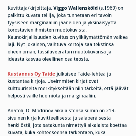
Kuvittaja/kirjoittaja,
Viggo Wallensköld
(s.1969) on
palkittu kuvataiteilija, joka tunnetaan eri tavoin
fyysiseen marginaaliin jääneiden ja yksinäisyyttä
korostavien ihmisten muotokuvista.
Kaunokirjallisuuden kuvitus on ylikäymättömän vaikea
laji. Nyt jokainen, vaihtuva kertoja saa tekstinsä
oheen oman, tussilaveeratun muotokuvansa ja
ideasta kasvaa oleellinen osa teosta.
Kustannus Oy Taide
julkaisee Taide-lehteä ja
kustantaa kirjoja. Useimmiten kirjat ovat
kulttuuriselta merkitykseltään niin tärkeitä, että jäävät
helposti vaille huomiota ja marginaaliin.
Anatolij D. Mbdrinov aikalaistensa silmin on 219-
sivuinen kirja kuvitteellisesta ja salaperäisestä
henkilöstä, jota satakunta nimettyä aikalaista koettaa
kuvata, kuka kohteeseensa tarkentaen, kuka