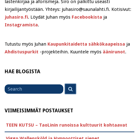
lastenkirjaa ja aforismeja. Siro on palkittu useasti
kirjailijantyöstään. Yhteys: juhasiro@saunalahti.fi. Kotisivut:
juhasiro.fi
. Löydät Juhan myös
Facebookista
ja
Instagramista
.
Tutustu myös Juhan
Kaupunkitaidetta sähkökaapeissa
ja
Ahdistuspurkit
-projekteihin. Kuuntele myös
äänirunot
.
HAE BLOGISTA
Search
Search
for
VIIMEISIMMÄT POSTAUKSET
TEEN KUTSU – TaoLinin runoissa kulttuurit kohtaavat
Viggo Wallensköld ja Hypnoottiset sienet