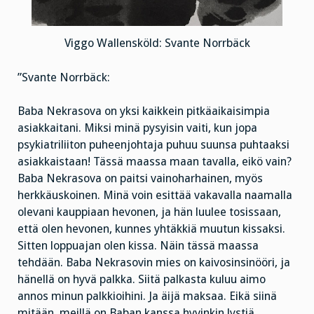
Viggo Wallensköld: Svante Norrbäck
”Svante Norrbäck:
Baba Nekrasova on yksi kaikkein pitkäaikaisimpia
asiakkaitani. Miksi minä pysyisin vaiti, kun jopa
psykiatriliiton puheenjohtaja puhuu suunsa puhtaaksi
asiakkaistaan! Tässä maassa maan tavalla, eikö vain?
Baba Nekrasova on paitsi vainoharhainen, myös
herkkäuskoinen. Minä voin esittää vakavalla naamalla
olevani kauppiaan hevonen, ja hän luulee tosissaan,
että olen hevonen, kunnes yhtäkkiä muutun kissaksi.
Sitten loppuajan olen kissa. Näin tässä maassa
tehdään. Baba Nekrasovin mies on kaivosinsinööri, ja
hänellä on hyvä palkka. Siitä palkasta kuluu aimo
annos minun palkkioihini. Ja äijä maksaa. Eikä siinä
mitään, meillä on Baban kanssa hyvinkin lystiä.